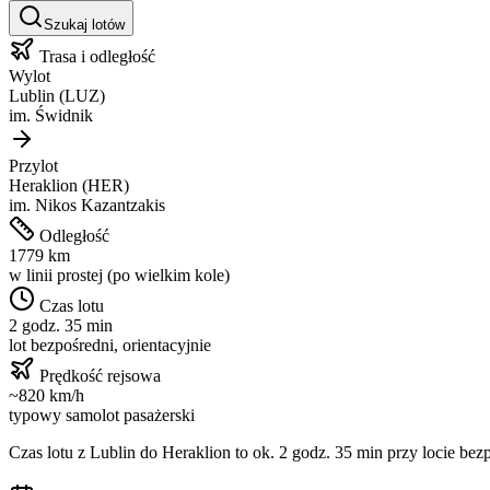
Szukaj lotów
Trasa i odległość
Wylot
Lublin
(
LUZ
)
im.
Świdnik
Przylot
Heraklion
(
HER
)
im.
Nikos Kazantzakis
Odległość
1779
km
w linii prostej (po wielkim kole)
Czas lotu
2 godz. 35 min
lot bezpośredni, orientacyjnie
Prędkość rejsowa
~
820
km/h
typowy samolot pasażerski
Czas lotu z
Lublin
do
Heraklion
to ok.
2 godz. 35 min
przy locie bezp