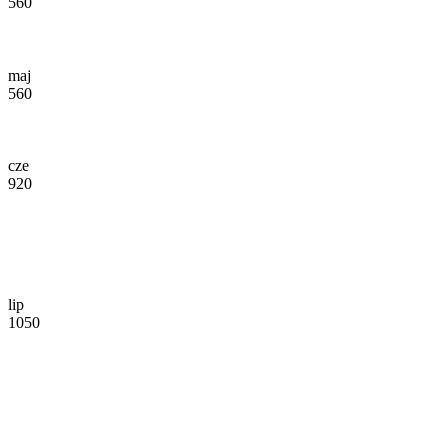
560
maj
560
cze
920
lip
1050