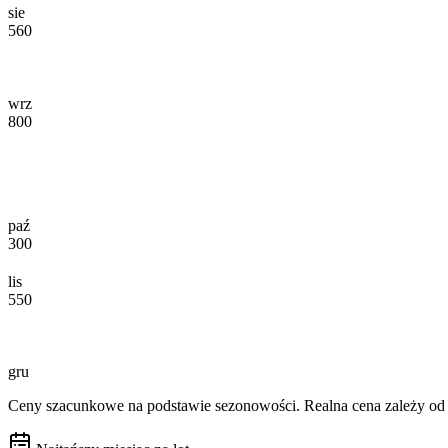
sie
560
wrz
800
paź
300
lis
550
gru
Ceny szacunkowe na podstawie sezonowości. Realna cena zależy od d