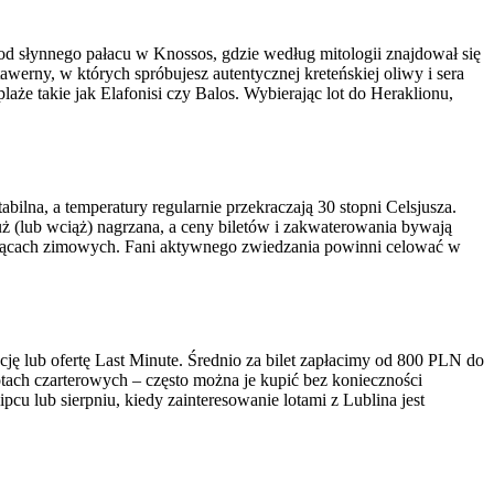
rok od słynnego pałacu w Knossos, gdzie według mitologii znajdował się
werny, w których spróbujesz autentycznej kreteńskiej oliwy i sera
że takie jak Elafonisi czy Balos. Wybierając lot do Heraklionu,
bilna, a temperatury regularnie przekraczają 30 stopni Celsjusza.
ż (lub wciąż) nagrzana, a ceny biletów i zakwaterowania bywają
miesiącach zimowych. Fani aktywnego zwiedzania powinni celować w
ocję lub ofertę Last Minute. Średnio za bilet zapłacimy od 800 PLN do
tach czarterowych – często można je kupić bez konieczności
u lub sierpniu, kiedy zainteresowanie lotami z Lublina jest