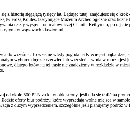
się z historią sięgającą tysięcy lat. Lądując tutaj, znajdujesz się o k
cką twierdzą Koules, fascynujące Muzeum Archeologiczne oraz liczne ta
ania reszty wyspy – od malowniczej Chanii i Rethymno, po rajskie pla
i ukrytymi w wąwozach klasztorami.
ca do września. To właśnie wtedy pogoda na Krecie jest najbardziej sta
konałym wyborem będzie czerwiec lub wrzesień – woda w morzu jest ju
sezonowe, dlatego lotów na tej trasie nie znajdziemy w rozkładzie w 
ze.
aj od około 500 PLN za lot w obie strony, jeśli uda się trafić na prom
ledzić oferty biur podróży, które wyprzedają wolne miejsca w samolo
acja z dużym wyprzedzeniem, szczególnie jeśli planujemy podróż w lipc