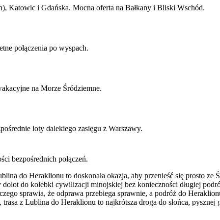
, Katowic i Gdańska. Mocna oferta na Bałkany i Bliski Wschód.
tne połączenia po wyspach.
 wakacyjne na Morze Śródziemne.
ośrednie loty dalekiego zasięgu z Warszawy.
ości bezpośrednich połączeń.
lina do Heraklionu to doskonała okazja, aby przenieść się prosto ze Ś
lot do kolebki cywilizacji minojskiej bez konieczności długiej podr
iczego sprawia, że odprawa przebiega sprawnie, a podróż do Heraklionu
trasa z Lublina do Heraklionu to najkrótsza droga do słońca, pysznej g