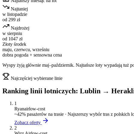
Najtańszy miesiąc na lot
Najtaniej
w
listopadzie
od
299
zł
Najdrożej
w
sierpniu
od
1047
zł
Złoty środek
maju, czerwcu, wrześniu
dobra pogoda + sensowna cena
Wyspy żyją głównie maj–październik. Najtańsze loty wypadają tuż po 
Najczęściej wybierane linie
Ranking linii lotniczych:
Lublin
→
Herakl
1
Ryanair
low-cost
~
42
% pasażerów na trasie ·
Najszerszy wybór tras z polskich 
Zobacz oferty
2
Wizz Air
low-cost