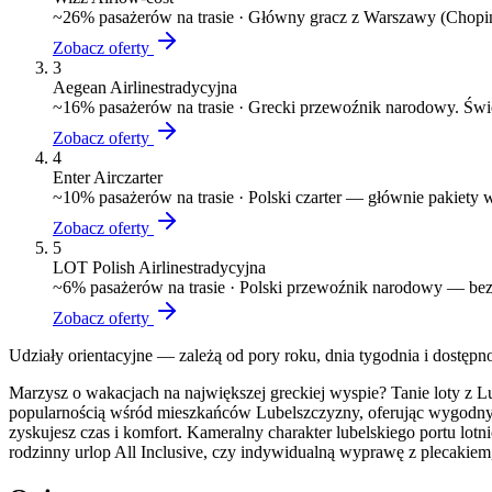
~
26
% pasażerów na trasie ·
Główny gracz z Warszawy (Chopin)
Zobacz oferty
3
Aegean Airlines
tradycyjna
~
16
% pasażerów na trasie ·
Grecki przewoźnik narodowy. Świe
Zobacz oferty
4
Enter Air
czarter
~
10
% pasażerów na trasie ·
Polski czarter — głównie pakiety
Zobacz oferty
5
LOT Polish Airlines
tradycyjna
~
6
% pasażerów na trasie ·
Polski przewoźnik narodowy — bezp
Zobacz oferty
Udziały orientacyjne — zależą od pory roku, dnia tygodnia i dostępn
Marzysz o wakacjach na największej greckiej wyspie? Tanie loty z Lub
popularnością wśród mieszkańców Lubelszczyzny, oferując wygodny do
zyskujesz czas i komfort. Kameralny charakter lubelskiego portu lotn
rodzinny urlop All Inclusive, czy indywidualną wyprawę z plecakiem, 