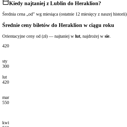
Kiedy najtaniej
z Lublin do Heraklion
?
Średnia cena „od" wg miesiąca (ostatnie 12 miesięcy z naszej historii)
Średnie ceny biletów
do Heraklion
w ciągu roku
Orientacyjne ceny od (zł) — najtaniej w
lut
, najdrożej w
sie
.
420
sty
300
lut
420
mar
550
kwi