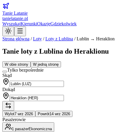
Tanie Latanie
tanielatanie.pl
Wyszukaj
Kierunki
Okazje
Gdziekolwiek
Strona główna
/
Loty
/
Loty z
Lublina
/
Lublin → Heraklion
Tanie loty z Lublina do Heraklionu
W obie strony
W jedną stronę
Tylko bezpośrednie
Skąd
Dokąd
Wylot
7 wrz 2026
Powrót
14 wrz 2026
Pasażerowie
1
pasażer
Ekonomiczna