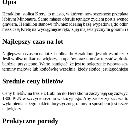
Opis
Heraklion, stolica Krety, to miasto, w którym nowoczesność przeplata 
labirynt Minotaura. Samo miasto oferuje tętniący życiem port z wene
graviera. Heraklion stanowi również idealną bazę wypadową do odkryw
masz całą Kretę na wyciągnięcie ręki, z jej majestatycznymi górami 
Najlepszy czas na lot
Najlepszym czasem na lot z Lublina do Heraklionu jest okres od czerw
Jeśli wolisz unikać największych upałów oraz tłumów turystów, dos
bardziej przystępne. Warto pamiętać, że jest to połączenie typowo 
terminy majowe lub końcówkę września, kiedy słońce jest łagodniejs
Średnie ceny biletów
Ceny biletów na trasie z Lublina do Heraklionu zaczynają się zazwycz
1300 PLN w szczycie sezonu wakacyjnego. Aby zaoszczędzić, warto ś
wykupienia całego pakietu turystycznego. Innym sposobem jest rezerw
największe.
Praktyczne porady