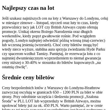
Najlepszy czas na lot
Jeśli szukasz najniższych cen na loty z Warszawy do Londynu, celuj
w miesiące zimowe – listopad, styczeń oraz luty to czas, kiedy
przewoźnicy tacy jak LOT czy British Airways często oferują
promocje. Unikaj okresu Bożego Narodzenia oraz długich
weekendów, kiedy popyt gwałtownie rośnie. Pod względem
pogody, Londyn najlepiej odwiedzić późną wiosną (maj-czerwiec)
lub wczesną jesienią (wrzesień). Choć ceny biletów mogą być
wtedy nieco wyższe, stabilna aura sprzyja zwiedzaniu Hyde Parku
czy spacerom wzdłuż Tamizy. Pamiętaj, że rezerwacja lotu z co
najmniej dwumiesięcznym wyprzedzeniem to niemal gwarancja
ceny niższej o 30-40% w stosunku do biletów kupowanych „na
ostatnią chwilę”.
Średnie ceny biletów
Ceny bezpośrednich lotów z Warszawy do Londynu-Heathrow
zazwyczaj oscylują w granicach 650 – 1200 PLN za bilet w obie
strony. Przy odrobinie szczęścia i śledzeniu promocji „Szalona
Środa” w PLL LOT lub wyprzedaży w British Airways, można
upolować bilety już za ok. 450 PLN. Warto pamiętać, że w cenie
biletu na tej trasie zazwyczaj uwzględniony jest bagaż podręczny o