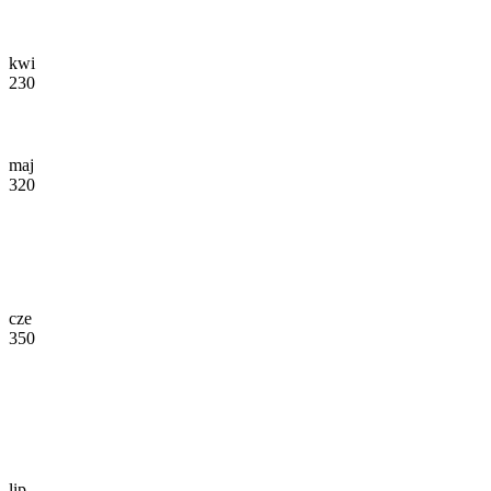
kwi
230
maj
320
cze
350
lip