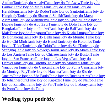
Ankara
Tanie loty do Antalyi
Tanie loty do Tel Awiw
Tanie loty do
Larnaki
Tanie loty do Malty
Tanie loty do Aten
Tanie loty do
Heraklionu
Tanie loty do Rodos
Tanie loty do Santorini
Tanie loty do
Hurghady
Tanie loty do Sharm el-Sheikh
Tanie loty do Marsa
Alam
Tanie loty do Marrakeszu
Tanie loty do Agadiru
Tanie loty do
Dubaju
Tanie loty do Abu Zabi
Tanie loty do Dohy
Tanie loty do
Bangkoku
Tanie loty do Phuket
Tanie loty do Bali
Tanie loty do
Male
Tanie loty do Singapuru
Tanie loty do Kuala Lumpur
Tanie loty
do Hongkong
Tanie loty do Delhi
Tanie loty do Mumbaj
Tanie loty
do Ho Chi Minh
Tanie loty do Hanoi
Tanie loty do Kolombo
Tanie
loty do Tokio
Tanie loty do Tokio
Tanie loty do Seul
Tanie loty do
Szanghaj
Tanie loty do Nowego Jorku
Tanie loty do Miami
Tanie loty
do Los Angeles
Tanie loty do Chicago
Tanie loty do Boston
Tanie
loty do San Francisco
Tanie loty do Las Vegas
Tanie loty do
Denver
Tanie loty do Toronto
Tanie loty do Montreal
Tanie loty do
Vancouver
Tanie loty do Cancún
Tanie loty do Punta Cana
Tanie loty
do Montego Bay
Tanie loty do Hawana
Tanie loty do Rio de
Janeiro
Tanie loty do São Paulo
Tanie loty do Buenos Aires
Tanie loty
do Johannesburg
Tanie loty do Kapsztad
Tanie loty do Nairobi
Tanie
loty do Zanzibar
Tanie loty do Faro
Tanie loty do Lizbony
Tanie loty
do Porto
Tanie loty do Tunis
Według typu podróży