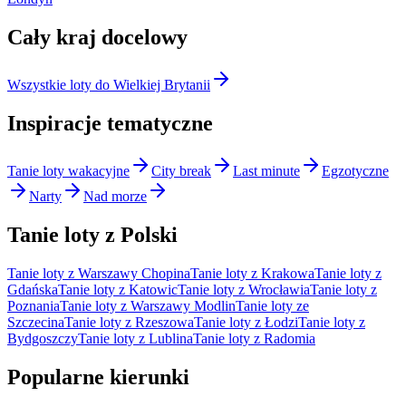
Cały kraj docelowy
Wszystkie loty do Wielkiej Brytanii
Inspiracje tematyczne
Tanie loty wakacyjne
City break
Last minute
Egzotyczne
Narty
Nad morze
Tanie loty z Polski
Tanie loty z Warszawy Chopina
Tanie loty z Krakowa
Tanie loty z
Gdańska
Tanie loty z Katowic
Tanie loty z Wrocławia
Tanie loty z
Poznania
Tanie loty z Warszawy Modlin
Tanie loty ze
Szczecina
Tanie loty z Rzeszowa
Tanie loty z Łodzi
Tanie loty z
Bydgoszczy
Tanie loty z Lublina
Tanie loty z Radomia
Popularne kierunki