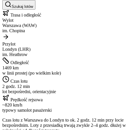
Szukaj lotów
Trasa i odległość
Wylot
Warszawa
(
WAW
)
im.
Chopina
Przylot
Londyn
(
LHR
)
im.
Heathrow
Odległość
1469
km
w linii prostej (po wielkim kole)
Czas lotu
2 godz. 12 min
lot bezpośredni, orientacyjnie
Prędkość rejsowa
~
820
km/h
typowy samolot pasażerski
Czas lotu z
Warszawa
do
Londyn
to ok.
2 godz. 12 min
przy locie
bezpośrednim. Loty z przesiadką trwają zwykle 2–4 godz. dłużej w