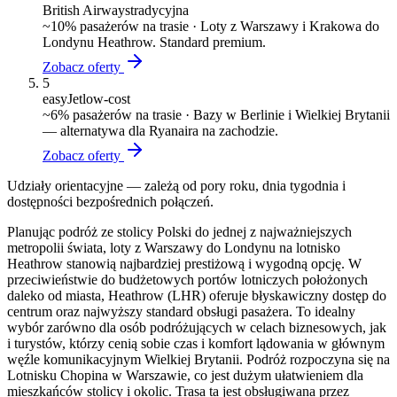
British Airways
tradycyjna
~
10
% pasażerów na trasie ·
Loty z Warszawy i Krakowa do
Londynu Heathrow. Standard premium.
Zobacz oferty
5
easyJet
low-cost
~
6
% pasażerów na trasie ·
Bazy w Berlinie i Wielkiej Brytanii
— alternatywa dla Ryanaira na zachodzie.
Zobacz oferty
Udziały orientacyjne — zależą od pory roku, dnia tygodnia i
dostępności bezpośrednich połączeń.
Planując podróż ze stolicy Polski do jednej z najważniejszych
metropolii świata, loty z Warszawy do Londynu na lotnisko
Heathrow stanowią najbardziej prestiżową i wygodną opcję. W
przeciwieństwie do budżetowych portów lotniczych położonych
daleko od miasta, Heathrow (LHR) oferuje błyskawiczny dostęp do
centrum oraz najwyższy standard obsługi pasażera. To idealny
wybór zarówno dla osób podróżujących w celach biznesowych, jak
i turystów, którzy cenią sobie czas i komfort lądowania w głównym
węźle komunikacyjnym Wielkiej Brytanii. Podróż rozpoczyna się na
Lotnisku Chopina w Warszawie, co jest dużym ułatwieniem dla
mieszkańców stolicy i okolic. Trasa ta jest obsługiwana przez