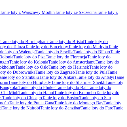
Tanie loty z Warszawy Modlin
Tanie loty ze Szczecina
Tanie loty z
r
Tanie loty do Birmingham
Tanie loty do Bristol
Tanie loty do
loty do Tuluza
Tanie loty do Barcelony
Tanie loty do Madrytu
Tanie
ie loty do Walencja
Tanie loty do Sewilla
Tanie loty do Bilbao
Tanie
 Bolonia
Tanie loty do Piza
Tanie loty do Florencja
Tanie loty do
ttgart
Tanie loty do Kolonia
Tanie loty do Amsterdamu
Tanie loty do
tokholmu
Tanie loty do Oslo
Tanie loty do Helsinek
Tanie loty do
loty do Dubrownika
Tanie loty do Zagrzeb
Tanie loty do Pula
Tanie
anie loty do Stambułu
Tanie loty do Ankara
Tanie loty do Antalyi
Tanie
orini
Tanie loty do Hurghady
Tanie loty do Sharm el-Sheikh
Tanie loty
o Bangkoku
Tanie loty do Phuket
Tanie loty do Bali
Tanie loty do
o Chi Minh
Tanie loty do Hanoi
Tanie loty do Kolombo
Tanie loty do
es
Tanie loty do Chicago
Tanie loty do Boston
Tanie loty do San
ancún
Tanie loty do Punta Cana
Tanie loty do Montego Bay
Tanie loty
d
Tanie loty do Nairobi
Tanie loty do Zanzibar
Tanie loty do Faro
Tanie