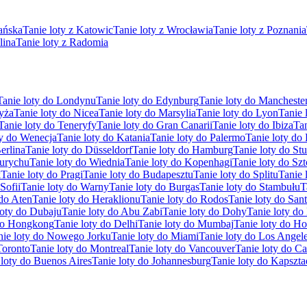
ańska
Tanie loty z Katowic
Tanie loty z Wrocławia
Tanie loty z Poznania
lina
Tanie loty z Radomia
Tanie loty do Londynu
Tanie loty do Edynburg
Tanie loty do Mancheste
ryża
Tanie loty do Nicea
Tanie loty do Marsylia
Tanie loty do Lyon
Tanie 
Tanie loty do Teneryfy
Tanie loty do Gran Canarii
Tanie loty do Ibiza
Tan
ty do Wenecja
Tanie loty do Katania
Tanie loty do Palermo
Tanie loty do
erlina
Tanie loty do Düsseldorf
Tanie loty do Hamburg
Tanie loty do Stu
Zurychu
Tanie loty do Wiednia
Tanie loty do Kopenhagi
Tanie loty do Sz
k
Tanie loty do Pragi
Tanie loty do Budapesztu
Tanie loty do Splitu
Tanie 
Sofii
Tanie loty do Warny
Tanie loty do Burgas
Tanie loty do Stambułu
T
 do Aten
Tanie loty do Heraklionu
Tanie loty do Rodos
Tanie loty do Sant
loty do Dubaju
Tanie loty do Abu Zabi
Tanie loty do Dohy
Tanie loty d
 do Hongkong
Tanie loty do Delhi
Tanie loty do Mumbaj
Tanie loty do H
nie loty do Nowego Jorku
Tanie loty do Miami
Tanie loty do Los Angel
Toronto
Tanie loty do Montreal
Tanie loty do Vancouver
Tanie loty do C
 loty do Buenos Aires
Tanie loty do Johannesburg
Tanie loty do Kapszta