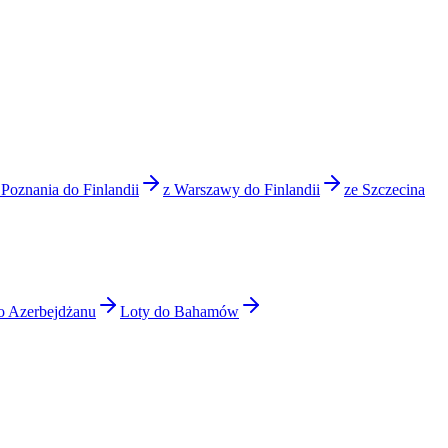
 Poznania do Finlandii
z Warszawy do Finlandii
ze Szczecina
o Azerbejdżanu
Loty do Bahamów