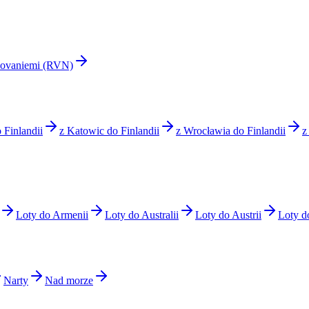
vaniemi (RVN)
 Finlandii
z Katowic do Finlandii
z Wrocławia do Finlandii
z
Loty do Armenii
Loty do Australii
Loty do Austrii
Loty d
Narty
Nad morze