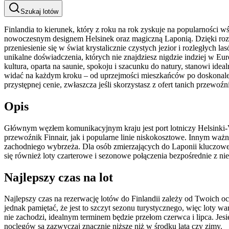
Szukaj lotów
Finlandia to kierunek, który z roku na rok zyskuje na popularności 
nowoczesnym designem Helsinek oraz magiczną Laponią. Dzięki rozbudo
przeniesienie się w świat krystalicznie czystych jezior i rozległych 
unikalne doświadczenia, których nie znajdziesz nigdzie indziej w Eu
kultura, oparta na saunie, spokoju i szacunku do natury, stanowi ide
widać na każdym kroku – od uprzejmości mieszkańców po doskonale zo
przystępnej cenie, zwłaszcza jeśli skorzystasz z ofert tanich przewoź
Opis
Głównym węzłem komunikacyjnym kraju jest port lotniczy Helsinki-
przewoźnik Finnair, jak i popularne linie niskokosztowe. Innym waż
zachodniego wybrzeża. Dla osób zmierzających do Laponii kluczowe s
się również loty czarterowe i sezonowe połączenia bezpośrednie z niek
Najlepszy czas na lot
Najlepszy czas na rezerwację lotów do Finlandii zależy od Twoich o
jednak pamiętać, że jest to szczyt sezonu turystycznego, więc loty
nie zachodzi, idealnym terminem będzie przełom czerwca i lipca. Jesie
noclegów są zazwyczaj znacznie niższe niż w środku lata czy zimy.