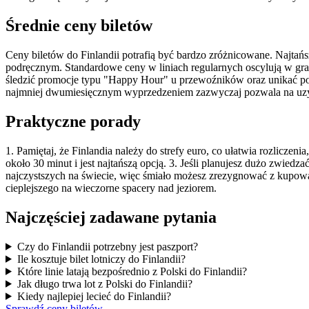
Średnie ceny biletów
Ceny biletów do Finlandii potrafią być bardzo zróżnicowane. Najtań
podręcznym. Standardowe ceny w liniach regularnych oscylują w gra
śledzić promocje typu "Happy Hour" u przewoźników oraz unikać pod
najmniej dwumiesięcznym wyprzedzeniem zazwyczaj pozwala na uzysk
Praktyczne porady
1. Pamiętaj, że Finlandia należy do strefy euro, co ułatwia rozliczeni
około 30 minut i jest najtańszą opcją. 3. Jeśli planujesz dużo zwied
najczystszych na świecie, więc śmiało możesz zrezygnować z kupowa
cieplejszego na wieczorne spacery nad jeziorem.
Najczęściej zadawane pytania
Czy do Finlandii potrzebny jest paszport?
Ile kosztuje bilet lotniczy do Finlandii?
Które linie latają bezpośrednio z Polski do Finlandii?
Jak długo trwa lot z Polski do Finlandii?
Kiedy najlepiej lecieć do Finlandii?
Sprawdź ceny biletów