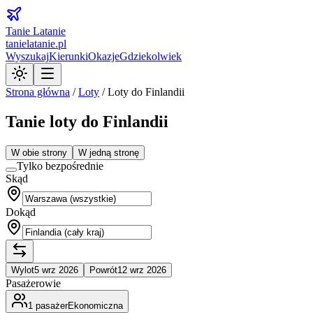
Tanie Latanie
tanielatanie.pl
Wyszukaj
Kierunki
Okazje
Gdziekolwiek
Strona główna
/
Loty
/
Loty do Finlandii
Tanie loty do Finlandii
W obie strony
W jedną stronę
Tylko bezpośrednie
Skąd
Dokąd
Wylot
5 wrz 2026
Powrót
12 wrz 2026
Pasażerowie
1
pasażer
Ekonomiczna