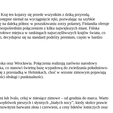
Kraj ten kojarzy się przede wszystkim z dziką przyrodą,
ostępne niemal na wyciągnięcie ręki, pozwalając na szybkie
awę na daleką północ w poszukiwaniu zorzy polarnej, Finlandia oferuje
i bezpośrednim połączeniom z kilku największych miast. Fińska
e czołowe miejsca w rankingach najszczęśliwszych krajów świata, co
i, decydujesz się na standard podróży premium, często w bardzo
ska oraz Wrocławia. Połączenia realizują zarówno narodowy
ańska, co stanowi świetną bazę wypadową do zwiedzania południowo-
 się z przesiadką w Helsinkach, choć w sezonie zimowym pojawiają
ści obsługi i punktualności.
mi lub Ivalo, celuj w miesiące zimowe – od grudnia do marca. Warto
 wędrówek pieszych i słynnych „białych nocy”, kiedy słońce prawie
samowitymi barwami złota i czerwieni, a ceny biletów lotniczych oraz