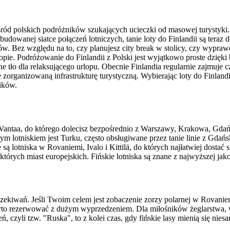
wśród polskich podróżników szukających ucieczki od masowej turystyki. 
wanej siatce połączeń lotniczych, tanie loty do Finlandii są teraz d
lasów. Bez względu na to, czy planujesz city break w stolicy, czy wypr
ropie. Podróżowanie do Finlandii z Polski jest wyjątkowo proste dzięk
alne tło dla relaksującego urlopu. Obecnie Finlandia regularnie zajmuj
rganizowaną infrastrukturę turystyczną. Wybierając loty do Finlandi
ników.
Vantaa, do którego dolecisz bezpośrednio z Warszawy, Krakowa, Gdań
nym lotniskiem jest Turku, często obsługiwane przez tanie linie z Gd
ą lotniska w Rovaniemi, Ivalo i Kittilä, do których najłatwiej dostać
tórych miast europejskich. Fińskie lotniska są znane z najwyższej jako
czekiwań. Jeśli Twoim celem jest zobaczenie zorzy polarnej w Rovanie
 warto rezerwować z dużym wyprzedzeniem. Dla miłośników żeglarstwa,
ń, czyli tzw. "Ruska", to z kolei czas, gdy fińskie lasy mienią się nie