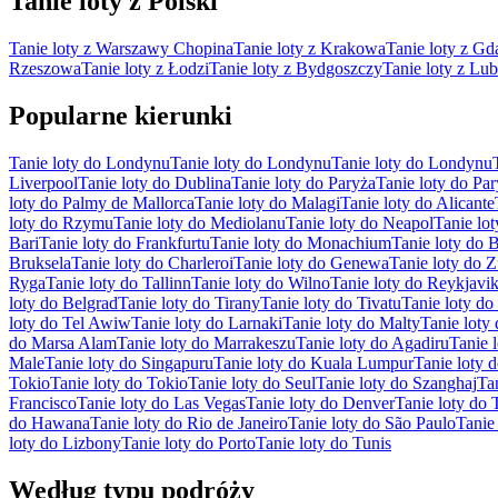
Tanie loty z Polski
Tanie loty z Warszawy Chopina
Tanie loty z Krakowa
Tanie loty z Gd
Rzeszowa
Tanie loty z Łodzi
Tanie loty z Bydgoszczy
Tanie loty z Lub
Popularne kierunki
Tanie loty do Londynu
Tanie loty do Londynu
Tanie loty do Londynu
Liverpool
Tanie loty do Dublina
Tanie loty do Paryża
Tanie loty do Pa
loty do Palmy de Mallorca
Tanie loty do Malagi
Tanie loty do Alicante
loty do Rzymu
Tanie loty do Mediolanu
Tanie loty do Neapol
Tanie lo
Bari
Tanie loty do Frankfurtu
Tanie loty do Monachium
Tanie loty do B
Bruksela
Tanie loty do Charleroi
Tanie loty do Genewa
Tanie loty do 
Ryga
Tanie loty do Tallinn
Tanie loty do Wilno
Tanie loty do Reykjavi
loty do Belgrad
Tanie loty do Tirany
Tanie loty do Tivatu
Tanie loty do 
loty do Tel Awiw
Tanie loty do Larnaki
Tanie loty do Malty
Tanie loty
do Marsa Alam
Tanie loty do Marrakeszu
Tanie loty do Agadiru
Tanie 
Male
Tanie loty do Singapuru
Tanie loty do Kuala Lumpur
Tanie loty
Tokio
Tanie loty do Tokio
Tanie loty do Seul
Tanie loty do Szanghaj
Ta
Francisco
Tanie loty do Las Vegas
Tanie loty do Denver
Tanie loty do 
do Hawana
Tanie loty do Rio de Janeiro
Tanie loty do São Paulo
Tanie
loty do Lizbony
Tanie loty do Porto
Tanie loty do Tunis
Według typu podróży