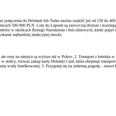
sze połączenia do Helsinek lub Turku można znaleźć już od 150 do 400
nicach 500-900 PLN. Loty do Laponii są zazwyczaj droższe i kosztuj
róży w okolicach Bożego Narodzenia i ferii zimowych, kiedy popyt na
anie najbardziej atrakcyjnej stawki.
a, ale ceny na miejscu są wyższe niż w Polsce. 2. Transport z lotniska 
zać w stolicy, rozważ zakup karty Helsinki Card, która obejmuje transp
nia wody butelkowanej. 5. Przygotuj się na zmienną pogodę – nawet l