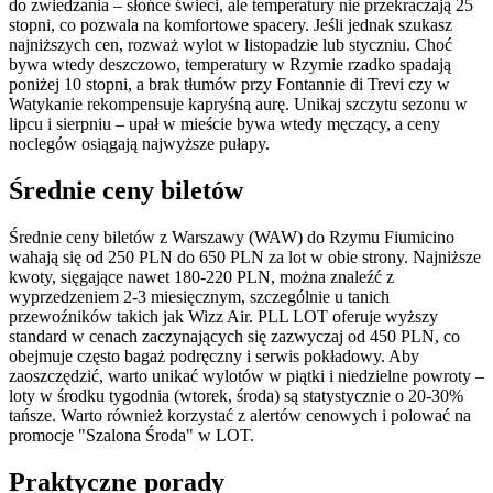
do zwiedzania – słońce świeci, ale temperatury nie przekraczają 25
stopni, co pozwala na komfortowe spacery. Jeśli jednak szukasz
najniższych cen, rozważ wylot w listopadzie lub styczniu. Choć
bywa wtedy deszczowo, temperatury w Rzymie rzadko spadają
poniżej 10 stopni, a brak tłumów przy Fontannie di Trevi czy w
Watykanie rekompensuje kapryśną aurę. Unikaj szczytu sezonu w
lipcu i sierpniu – upał w mieście bywa wtedy męczący, a ceny
noclegów osiągają najwyższe pułapy.
Średnie ceny biletów
Średnie ceny biletów z Warszawy (WAW) do Rzymu Fiumicino
wahają się od 250 PLN do 650 PLN za lot w obie strony. Najniższe
kwoty, sięgające nawet 180-220 PLN, można znaleźć z
wyprzedzeniem 2-3 miesięcznym, szczególnie u tanich
przewoźników takich jak Wizz Air. PLL LOT oferuje wyższy
standard w cenach zaczynających się zazwyczaj od 450 PLN, co
obejmuje często bagaż podręczny i serwis pokładowy. Aby
zaoszczędzić, warto unikać wylotów w piątki i niedzielne powroty –
loty w środku tygodnia (wtorek, środa) są statystycznie o 20-30%
tańsze. Warto również korzystać z alertów cenowych i polować na
promocje "Szalona Środa" w LOT.
Praktyczne porady