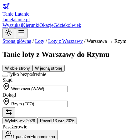
Tanie Latanie
tanielatanie.pl
Wyszukaj
Kierunki
Okazje
Gdziekolwiek
Strona główna
/
Loty
/
Loty z
Warszawy
/
Warszawa → Rzym
Tanie loty z Warszawy do Rzymu
W obie strony
W jedną stronę
Tylko bezpośrednie
Skąd
Dokąd
Wylot
6 wrz 2026
Powrót
13 wrz 2026
Pasażerowie
1
pasażer
Ekonomiczna