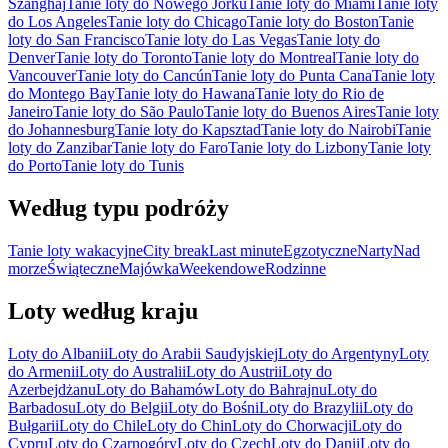
Szanghaj
Tanie loty do Nowego Jorku
Tanie loty do Miami
Tanie loty
do Los Angeles
Tanie loty do Chicago
Tanie loty do Boston
Tanie
loty do San Francisco
Tanie loty do Las Vegas
Tanie loty do
Denver
Tanie loty do Toronto
Tanie loty do Montreal
Tanie loty do
Vancouver
Tanie loty do Cancún
Tanie loty do Punta Cana
Tanie loty
do Montego Bay
Tanie loty do Hawana
Tanie loty do Rio de
Janeiro
Tanie loty do São Paulo
Tanie loty do Buenos Aires
Tanie loty
do Johannesburg
Tanie loty do Kapsztad
Tanie loty do Nairobi
Tanie
loty do Zanzibar
Tanie loty do Faro
Tanie loty do Lizbony
Tanie loty
do Porto
Tanie loty do Tunis
Według typu podróży
Tanie loty wakacyjne
City break
Last minute
Egzotyczne
Narty
Nad
morze
Świąteczne
Majówka
Weekendowe
Rodzinne
Loty według kraju
Loty do Albanii
Loty do Arabii Saudyjskiej
Loty do Argentyny
Loty
do Armenii
Loty do Australii
Loty do Austrii
Loty do
Azerbejdżanu
Loty do Bahamów
Loty do Bahrajnu
Loty do
Barbadosu
Loty do Belgii
Loty do Bośni
Loty do Brazylii
Loty do
Bułgarii
Loty do Chile
Loty do Chin
Loty do Chorwacji
Loty do
Cypru
Loty do Czarnogóry
Loty do Czech
Loty do Danii
Loty do