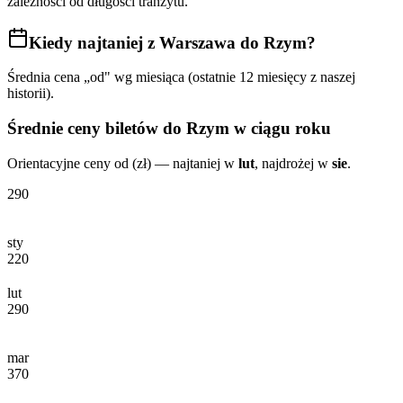
zależności od długości tranzytu.
Kiedy najtaniej
z Warszawa do Rzym
?
Średnia cena „od" wg miesiąca (ostatnie 12 miesięcy z naszej
historii).
Średnie ceny biletów
do Rzym
w ciągu roku
Orientacyjne ceny od (zł) — najtaniej w
lut
, najdrożej w
sie
.
290
sty
220
lut
290
mar
370