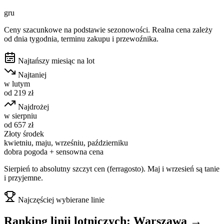
gru
Ceny szacunkowe na podstawie sezonowości. Realna cena zależy
od dnia tygodnia, terminu zakupu i przewoźnika.
Najtańszy miesiąc na lot
Najtaniej
w
lutym
od
219
zł
Najdrożej
w
sierpniu
od
657
zł
Złoty środek
kwietniu, maju, wrześniu, październiku
dobra pogoda + sensowna cena
Sierpień to absolutny szczyt cen (ferragosto). Maj i wrzesień są tanie
i przyjemne.
Najczęściej wybierane linie
Ranking linii lotniczych:
Warszawa
→