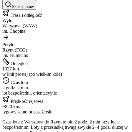
Szukaj lotów
Trasa i odległość
Wylot
Warszawa
(
WAW
)
im.
Chopina
Przylot
Rzym
(
FCO
)
im.
Fiumicino
Odległość
1327
km
w linii prostej (po wielkim kole)
Czas lotu
2 godz. 2 min
lot bezpośredni, orientacyjnie
Prędkość rejsowa
~
820
km/h
typowy samolot pasażerski
Czas lotu z
Warszawa
do
Rzym
to ok.
2 godz. 2 min
przy locie
bezpośrednim. Loty z przesiadką trwają zwykle 2–4 godz. dłużej w