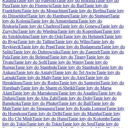
Katania
Tanie loty do Palermo
Tanie loty do Bolonia
Tanie loty do
Piza
Tanie loty do Florencja
Tanie loty do Bari
Tanie loty do
Frankfurtu
Tanie loty do Monachium
Tanie loty do Berlina
Tanie loty
do Düsseldorf
Tanie loty do Hamburg
Tanie loty do Stuttgart
Tanie
loty do Kolonia
Tanie loty do Amsterdamu
Tanie loty do
Bruksela
Tanie loty do Charleroi
Tanie loty do Genewa
Tanie loty do
Zurychu
Tanie loty do Wiednia
Tanie loty do Kopenhagi
Tanie loty
do Sztokholmu
Tanie loty do Oslo
Tanie loty do Helsinek
Tanie loty
do Ryga
Tanie loty do Tallinn
Tanie loty do Wilno
Tanie loty do
Reykjavik
Tanie loty do Pragi
Tanie loty do Budapesztu
Tanie loty do
Splitu
Tanie loty do Dubrownika
Tanie loty do Zagrzeb
Tanie loty do
Pula
Tanie loty do Belgrad
Tanie loty do Tirany
Tanie loty do
Tivatu
Tanie loty do Sofii
Tanie loty do Warny
Tanie loty do
Burgas
Tanie loty do Stambułu
Tanie loty do Stambułu
Tanie loty do
Ankara
Tanie loty do Antalyi
Tanie loty do Tel Awiw
Tanie loty do
Larnaki
Tanie loty do Malty
Tanie loty do Aten
Tanie loty do
Heraklionu
Tanie loty do Rodos
Tanie loty do Santorini
Tanie loty do
Hurghady
Tanie loty do Sharm el-Sheikh
Tanie loty do Marsa
Alam
Tanie loty do Marrakeszu
Tanie loty do Agadiru
Tanie loty do
Dubaju
Tanie loty do Abu Zabi
Tanie loty do Dohy
Tanie loty do
Bangkoku
Tanie loty do Phuket
Tanie loty do Bali
Tanie loty do
Male
Tanie loty do Singapuru
Tanie loty do Kuala Lumpur
Tanie loty
do Hongkong
Tanie loty do Delhi
Tanie loty do Mumbaj
Tanie loty
do Ho Chi Minh
Tanie loty do Hanoi
Tanie loty do Kolombo
Tanie
loty do Tokio
Tanie loty do Tokio
Tanie loty do Seul
Tanie loty do