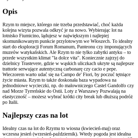
Opis
Rzym to miejsce, którego nie trzeba przedstawiać, choć każda
kolejna wizyta pozwala odkryć je na nowo. Wybierając lot na
lotnisko Fiumicino, lądujesz w największym i najlepiej
skomunikowanym punkcie przylotowym we Włoszech. To idealny
start do eksploracji Forum Romanum, Panteonu czy imponujących
muzeów watykańskich. Ale Rzym to nie tylko zabytki antyku – to
przede wszystkim klimat "la dolce vita". Koniecznie zajrzyj do
dzielnicy Trastevere, gdzie w wąskich uliczkach ukryte są najlepsze
trattorie serwujące autentyczną carbonarę czy cacio e pepe.
Wieczorem warto udać się na Campo de' Fiori, by poczuć tętniące
życie miasta. Rzym to także doskonała baza wypadowa na
jednodniowe wycieczki, np. do malowniczego Castel Gandolfo czy
nad Morze Tyrreńskie do Ostii. Loty z Warszawy Pozwalają na
elastyczność – możesz wybrać krótki city break lub dłuższą podróż
po Italii.
Najlepszy czas na lot
Idealny czas na lot do Rzymu to wiosna (kwiecień-maj) oraz
wczesna jesień (wrzesień-październik). Wtedy pogoda jest idealna