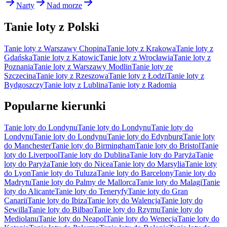
Narty
Nad morze
Tanie loty z Polski
Tanie loty z Warszawy Chopina
Tanie loty z Krakowa
Tanie loty z
Gdańska
Tanie loty z Katowic
Tanie loty z Wrocławia
Tanie loty z
Poznania
Tanie loty z Warszawy Modlin
Tanie loty ze
Szczecina
Tanie loty z Rzeszowa
Tanie loty z Łodzi
Tanie loty z
Bydgoszczy
Tanie loty z Lublina
Tanie loty z Radomia
Popularne kierunki
Tanie loty do Londynu
Tanie loty do Londynu
Tanie loty do
Londynu
Tanie loty do Londynu
Tanie loty do Edynburg
Tanie loty
do Manchester
Tanie loty do Birmingham
Tanie loty do Bristol
Tanie
loty do Liverpool
Tanie loty do Dublina
Tanie loty do Paryża
Tanie
loty do Paryża
Tanie loty do Nicea
Tanie loty do Marsylia
Tanie loty
do Lyon
Tanie loty do Tuluza
Tanie loty do Barcelony
Tanie loty do
Madrytu
Tanie loty do Palmy de Mallorca
Tanie loty do Malagi
Tanie
loty do Alicante
Tanie loty do Teneryfy
Tanie loty do Gran
Canarii
Tanie loty do Ibiza
Tanie loty do Walencja
Tanie loty do
Sewilla
Tanie loty do Bilbao
Tanie loty do Rzymu
Tanie loty do
Mediolanu
Tanie loty do Neapol
Tanie loty do Wenecja
Tanie loty do