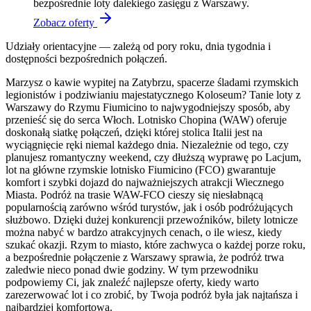
bezpośrednie loty dalekiego zasięgu z Warszawy.
Zobacz oferty
Udziały orientacyjne — zależą od pory roku, dnia tygodnia i
dostępności bezpośrednich połączeń.
Marzysz o kawie wypitej na Zatybrzu, spacerze śladami rzymskich
legionistów i podziwianiu majestatycznego Koloseum? Tanie loty z
Warszawy do Rzymu Fiumicino to najwygodniejszy sposób, aby
przenieść się do serca Włoch. Lotnisko Chopina (WAW) oferuje
doskonałą siatkę połączeń, dzięki której stolica Italii jest na
wyciągnięcie ręki niemal każdego dnia. Niezależnie od tego, czy
planujesz romantyczny weekend, czy dłuższą wyprawę po Lacjum,
lot na główne rzymskie lotnisko Fiumicino (FCO) gwarantuje
komfort i szybki dojazd do najważniejszych atrakcji Wiecznego
Miasta. Podróż na trasie WAW-FCO cieszy się niesłabnącą
popularnością zarówno wśród turystów, jak i osób podróżujących
służbowo. Dzięki dużej konkurencji przewoźników, bilety lotnicze
można nabyć w bardzo atrakcyjnych cenach, o ile wiesz, kiedy
szukać okazji. Rzym to miasto, które zachwyca o każdej porze roku,
a bezpośrednie połączenie z Warszawy sprawia, że podróż trwa
zaledwie nieco ponad dwie godziny. W tym przewodniku
podpowiemy Ci, jak znaleźć najlepsze oferty, kiedy warto
zarezerwować lot i co zrobić, by Twoja podróż była jak najtańsza i
najbardziej komfortowa.