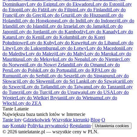
Dominikany
Loty do Egiptu
Loty do Ekwadoru
Loty do Estonii
Loty
do Etiopii
Loty do Fidżi
Loty do Filipin
Loty do Finlandii
Loty do
Francji
Loty do Grecji
Loty do Gruzji
Loty do Hiszpanii
Loty do
Holandii
Loty do Hongkongu
Loty do Indii
Loty do Indonezji
Loty do
Irlandii
Loty do Islandii
Loty do Izraela
Loty do Jamajki
Loty do
Japonii
Loty do Jordanii
Loty do Kambodży
Loty do Kanady
Loty do
Kataru
Loty do Kenii
Loty do Kolumbii
Loty do Korei
Południowej
Loty do Kuby
Loty do Kuwejtu
Loty do Libanu
Loty do
Litwy
Loty do Luksemburga
Loty do Łotwy
Loty do Macedonii
Loty
do Malediw
Loty do Malezji
Loty do Malty
Loty do Maroka
Loty do
Mauritiusu
Loty do Meksyku
Loty do Nepalu
Loty do Niemiec
Loty
do Norwegii
Loty do Nowej Zelandii
Loty do Omanu
Loty do
Peru
Loty do Polski
Loty do Portugalii
Loty do RPA
Loty do
Rumunii
Loty do Serbii
Loty do Seszeli
Loty do Singapuru
Loty do
Słowacji
Loty do Słowenii
Loty do Sri Lanki
Loty do Szwajcarii
Loty
do Szwecji
Loty do Tajlandii
Loty do Tajwanu
Loty do Tanzanii
Loty
do Tunezji
Loty do Turcji
Loty do Urugwaju
Loty do USA
Loty do
Węgier
Loty do Wielkiej Brytanii
Loty do Wietnamu
Loty do
Włoch
Loty do ZEA
Tanie Latanie
Największa baza tanich lotów w Internecie
Tanie loty
·
Gdziekolwiek
·
Wszystkie kierunki
·
Blog
·
O
nas
·
Kontakt
·
Polityka prywatności
·
Regulamin
·
Ustawienia cookies
©
2026
tanielatanie.pl — wszystkie ceny w PLN.