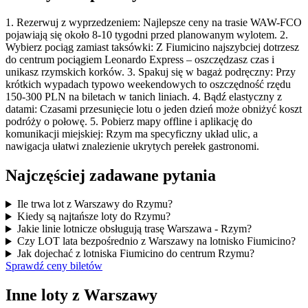
1. Rezerwuj z wyprzedzeniem: Najlepsze ceny na trasie WAW-FCO
pojawiają się około 8-10 tygodni przed planowanym wylotem. 2.
Wybierz pociąg zamiast taksówki: Z Fiumicino najszybciej dotrzesz
do centrum pociągiem Leonardo Express – oszczędzasz czas i
unikasz rzymskich korków. 3. Spakuj się w bagaż podręczny: Przy
krótkich wypadach typowo weekendowych to oszczędność rzędu
150-300 PLN na biletach w tanich liniach. 4. Bądź elastyczny z
datami: Czasami przesunięcie lotu o jeden dzień może obniżyć koszt
podróży o połowę. 5. Pobierz mapy offline i aplikację do
komunikacji miejskiej: Rzym ma specyficzny układ ulic, a
nawigacja ułatwi znalezienie ukrytych perełek gastronomi.
Najczęściej zadawane pytania
Ile trwa lot z Warszawy do Rzymu?
Kiedy są najtańsze loty do Rzymu?
Jakie linie lotnicze obsługują trasę Warszawa - Rzym?
Czy LOT lata bezpośrednio z Warszawy na lotnisko Fiumicino?
Jak dojechać z lotniska Fiumicino do centrum Rzymu?
Sprawdź ceny biletów
Inne loty z Warszawy