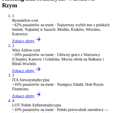
Rzym
1
Ryanair
low-cost
~
42
% pasażerów na trasie ·
Najszerszy wybór tras z polskich
lotnisk. Najtaniej w bazach: Modlin, Kraków, Wrocław,
Katowice.
Zobacz oferty
2
Wizz Air
low-cost
~
26
% pasażerów na trasie ·
Główny gracz z Warszawy
(Chopin), Katowic i Gdańska. Mocna oferta na Bałkany i
Bliski Wschód.
Zobacz oferty
3
ITA Airways
tradycyjna
~
16
% pasażerów na trasie ·
Następca Alitalii. Hub Rzym-
Fiumicino.
Zobacz oferty
4
LOT Polish Airlines
tradycyjna
~
10
% pasażerów na trasie ·
Polski przewoźnik narodowy —