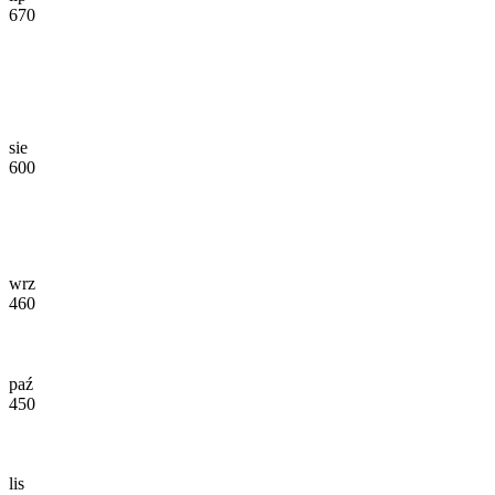
670
sie
600
wrz
460
paź
450
lis