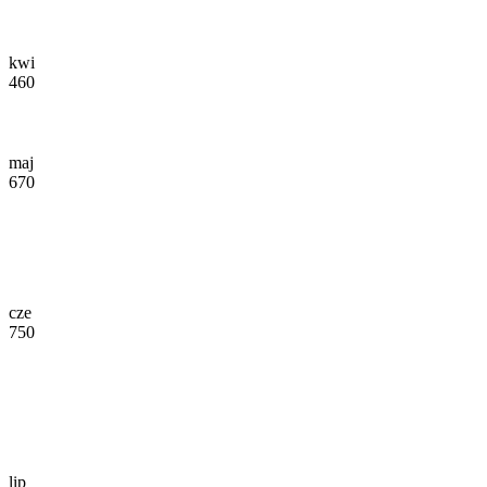
kwi
460
maj
670
cze
750
lip