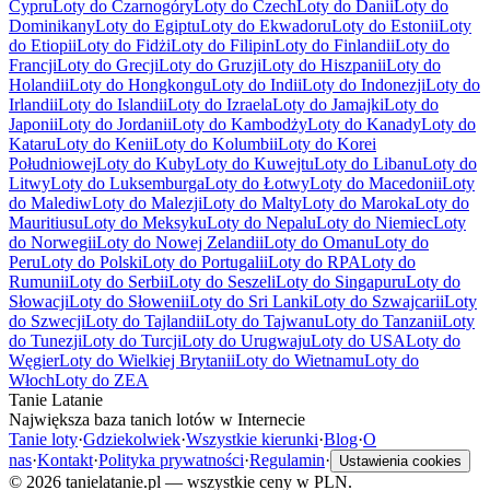
Cypru
Loty do Czarnogóry
Loty do Czech
Loty do Danii
Loty do
Dominikany
Loty do Egiptu
Loty do Ekwadoru
Loty do Estonii
Loty
do Etiopii
Loty do Fidżi
Loty do Filipin
Loty do Finlandii
Loty do
Francji
Loty do Grecji
Loty do Gruzji
Loty do Hiszpanii
Loty do
Holandii
Loty do Hongkongu
Loty do Indii
Loty do Indonezji
Loty do
Irlandii
Loty do Islandii
Loty do Izraela
Loty do Jamajki
Loty do
Japonii
Loty do Jordanii
Loty do Kambodży
Loty do Kanady
Loty do
Kataru
Loty do Kenii
Loty do Kolumbii
Loty do Korei
Południowej
Loty do Kuby
Loty do Kuwejtu
Loty do Libanu
Loty do
Litwy
Loty do Luksemburga
Loty do Łotwy
Loty do Macedonii
Loty
do Malediw
Loty do Malezji
Loty do Malty
Loty do Maroka
Loty do
Mauritiusu
Loty do Meksyku
Loty do Nepalu
Loty do Niemiec
Loty
do Norwegii
Loty do Nowej Zelandii
Loty do Omanu
Loty do
Peru
Loty do Polski
Loty do Portugalii
Loty do RPA
Loty do
Rumunii
Loty do Serbii
Loty do Seszeli
Loty do Singapuru
Loty do
Słowacji
Loty do Słowenii
Loty do Sri Lanki
Loty do Szwajcarii
Loty
do Szwecji
Loty do Tajlandii
Loty do Tajwanu
Loty do Tanzanii
Loty
do Tunezji
Loty do Turcji
Loty do Urugwaju
Loty do USA
Loty do
Węgier
Loty do Wielkiej Brytanii
Loty do Wietnamu
Loty do
Włoch
Loty do ZEA
Tanie Latanie
Największa baza tanich lotów w Internecie
Tanie loty
·
Gdziekolwiek
·
Wszystkie kierunki
·
Blog
·
O
nas
·
Kontakt
·
Polityka prywatności
·
Regulamin
·
Ustawienia cookies
©
2026
tanielatanie.pl — wszystkie ceny w PLN.