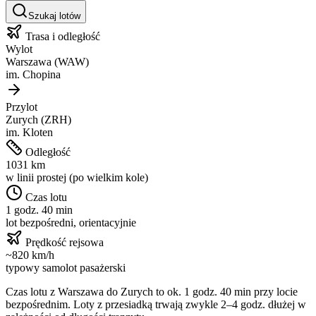
Szukaj lotów
Trasa i odległość
Wylot
Warszawa
(
WAW
)
im.
Chopina
Przylot
Zurych
(
ZRH
)
im.
Kloten
Odległość
1031
km
w linii prostej (po wielkim kole)
Czas lotu
1 godz. 40 min
lot bezpośredni, orientacyjnie
Prędkość rejsowa
~
820
km/h
typowy samolot pasażerski
Czas lotu z
Warszawa
do
Zurych
to ok.
1 godz. 40 min
przy locie
bezpośrednim. Loty z przesiadką trwają zwykle 2–4 godz. dłużej w