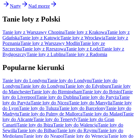
Narty
Nad morze
Tanie loty z Polski
Tanie loty z Warszawy Chopina
Tanie loty z Krakowa
Tanie loty z
Gdańska
Tanie loty z Katowic
Tanie loty z Wrocławia
Tanie loty z
Poznania
Tanie loty z Warszawy Modlin
Tanie loty ze
Szczecina
Tanie loty z Rzeszowa
Tanie loty z Łodzi
Tanie loty z
Bydgoszczy
Tanie loty z Lublina
Tanie loty z Radomia
Popularne kierunki
Tanie loty do Londynu
Tanie loty do Londynu
Tanie loty do
Londynu
Tanie loty do Londynu
Tanie loty do Edynburg
Tanie loty
do Manchester
Tanie loty do Birmingham
Tanie loty do Bristol
Tanie
loty do Liverpool
Tanie loty do Dublina
Tanie loty do Paryża
Tanie
loty do Paryża
Tanie loty do Nicea
Tanie loty do Marsylia
Tanie loty
do Lyon
Tanie loty do Tuluza
Tanie loty do Barcelony
Tanie loty do
Madrytu
Tanie loty do Palmy de Mallorca
Tanie loty do Malagi
Tanie
loty do Alicante
Tanie loty do Teneryfy
Tanie loty do Gran
Canarii
Tanie loty do Ibiza
Tanie loty do Walencja
Tanie loty do
Sewilla
Tanie loty do Bilbao
Tanie loty do Rzymu
Tanie loty do
Mediolanu
Tanie loty do Neapol
Tanie loty do Wenecja
Tanie loty do