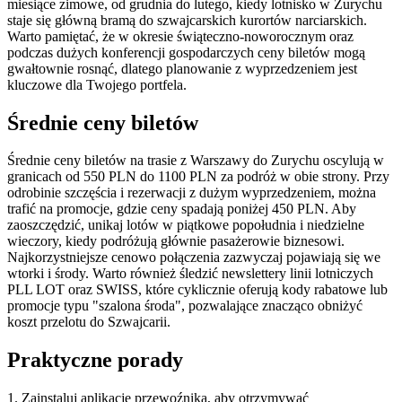
miesiące zimowe, od grudnia do lutego, kiedy lotnisko w Zurychu
staje się główną bramą do szwajcarskich kurortów narciarskich.
Warto pamiętać, że w okresie świąteczno-noworocznym oraz
podczas dużych konferencji gospodarczych ceny biletów mogą
gwałtownie rosnąć, dlatego planowanie z wyprzedzeniem jest
kluczowe dla Twojego portfela.
Średnie ceny biletów
Średnie ceny biletów na trasie z Warszawy do Zurychu oscylują w
granicach od 550 PLN do 1100 PLN za podróż w obie strony. Przy
odrobinie szczęścia i rezerwacji z dużym wyprzedzeniem, można
trafić na promocje, gdzie ceny spadają poniżej 450 PLN. Aby
zaoszczędzić, unikaj lotów w piątkowe popołudnia i niedzielne
wieczory, kiedy podróżują głównie pasażerowie biznesowi.
Najkorzystniejsze cenowo połączenia zazwyczaj pojawiają się we
wtorki i środy. Warto również śledzić newslettery linii lotniczych
PLL LOT oraz SWISS, które cyklicznie oferują kody rabatowe lub
promocje typu "szalona środa", pozwalające znacząco obniżyć
koszt przelotu do Szwajcarii.
Praktyczne porady
1. Zainstaluj aplikację przewoźnika, aby otrzymywać