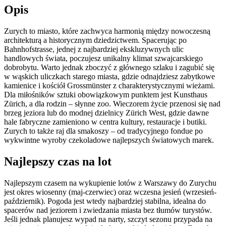
Opis
Zurych to miasto, które zachwyca harmonią między nowoczesną
architekturą a historycznym dziedzictwem. Spacerując po
Bahnhofstrasse, jednej z najbardziej ekskluzywnych ulic
handlowych świata, poczujesz unikalny klimat szwajcarskiego
dobrobytu. Warto jednak zboczyć z głównego szlaku i zagubić się
w wąskich uliczkach starego miasta, gdzie odnajdziesz zabytkowe
kamienice i kościół Grossmünster z charakterystycznymi wieżami.
Dla miłośników sztuki obowiązkowym punktem jest Kunsthaus
Zürich, a dla rodzin – słynne zoo. Wieczorem życie przenosi się nad
brzeg jeziora lub do modnej dzielnicy Zürich West, gdzie dawne
hale fabryczne zamieniono w centra kultury, restauracje i butiki.
Zurych to także raj dla smakoszy – od tradycyjnego fondue po
wykwintne wyroby czekoladowe najlepszych światowych marek.
Najlepszy czas na lot
Najlepszym czasem na wykupienie lotów z Warszawy do Zurychu
jest okres wiosenny (maj-czerwiec) oraz wczesna jesień (wrzesień-
październik). Pogoda jest wtedy najbardziej stabilna, idealna do
spacerów nad jeziorem i zwiedzania miasta bez tłumów turystów.
Jeśli jednak planujesz wypad na narty, szczyt sezonu przypada na