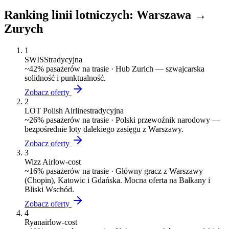
Ranking linii lotniczych:
Warszawa
→
Zurych
1
SWISS
tradycyjna
~
42
% pasażerów na trasie ·
Hub Zurich — szwajcarska
solidność i punktualność.
Zobacz oferty
2
LOT Polish Airlines
tradycyjna
~
26
% pasażerów na trasie ·
Polski przewoźnik narodowy —
bezpośrednie loty dalekiego zasięgu z Warszawy.
Zobacz oferty
3
Wizz Air
low-cost
~
16
% pasażerów na trasie ·
Główny gracz z Warszawy
(Chopin), Katowic i Gdańska. Mocna oferta na Bałkany i
Bliski Wschód.
Zobacz oferty
4
Ryanair
low-cost