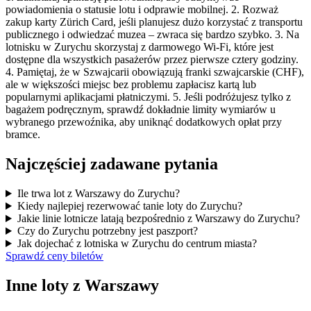
powiadomienia o statusie lotu i odprawie mobilnej. 2. Rozważ
zakup karty Zürich Card, jeśli planujesz dużo korzystać z transportu
publicznego i odwiedzać muzea – zwraca się bardzo szybko. 3. Na
lotnisku w Zurychu skorzystaj z darmowego Wi-Fi, które jest
dostępne dla wszystkich pasażerów przez pierwsze cztery godziny.
4. Pamiętaj, że w Szwajcarii obowiązują franki szwajcarskie (CHF),
ale w większości miejsc bez problemu zapłacisz kartą lub
popularnymi aplikacjami płatniczymi. 5. Jeśli podróżujesz tylko z
bagażem podręcznym, sprawdź dokładnie limity wymiarów u
wybranego przewoźnika, aby uniknąć dodatkowych opłat przy
bramce.
Najczęściej zadawane pytania
Ile trwa lot z Warszawy do Zurychu?
Kiedy najlepiej rezerwować tanie loty do Zurychu?
Jakie linie lotnicze latają bezpośrednio z Warszawy do Zurychu?
Czy do Zurychu potrzebny jest paszport?
Jak dojechać z lotniska w Zurychu do centrum miasta?
Sprawdź ceny biletów
Inne loty z Warszawy