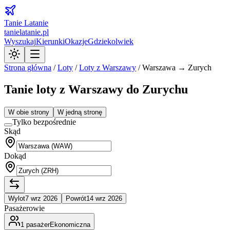
Tanie Latanie
tanielatanie.pl
Wyszukaj
Kierunki
Okazje
Gdziekolwiek
Strona główna
/
Loty
/
Loty z
Warszawy
/
Warszawa → Zurych
Tanie loty z Warszawy do Zurychu
W obie strony
W jedną stronę
Tylko bezpośrednie
Skąd
Dokąd
Wylot
7 wrz 2026
Powrót
14 wrz 2026
Pasażerowie
1
pasażer
Ekonomiczna