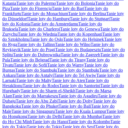
Katania
Tanie loty do Palermo
Tanie loty do Bolonia
Tanie loty do
Piza
Tanie loty do Florencja
Tanie loty do Bari
Tanie loty do
Frankfurtu
Tanie loty do Monachium
Tanie loty do Berlina
Tanie loty
do Düsseldorf
Tanie loty do Hamburg
Tanie loty do Stuttgart
Tanie
loty do Kolonia
Tanie loty do Amsterdamu
Tanie loty do
Bruksela
Tanie loty do Charleroi
Tanie loty do Genewa
Tanie loty do
Zurychu
Tanie loty do Wiednia
Tanie loty do Kopenhagi
Tanie loty
do Sztokholmu
Tanie loty do Oslo
Tanie loty do Helsinek
Tanie loty
do Ryga
Tanie loty do Tallinn
Tanie loty do Wilno
Tanie loty do
Reykjavik
Tanie loty do Pragi
Tanie loty do Budapesztu
Tanie loty do
Splitu
Tanie loty do Dubrownika
Tanie loty do Zagrzeb
Tanie loty do
Pula
Tanie loty do Belgrad
Tanie loty do Tirany
Tanie loty do
Tivatu
Tanie loty do Sofii
Tanie loty do Warny
Tanie loty do
Burgas
Tanie loty do Stambułu
Tanie loty do Stambułu
Tanie loty do
Ankara
Tanie loty do Antalyi
Tanie loty do Tel Awiw
Tanie loty do
Larnaki
Tanie loty do Malty
Tanie loty do Aten
Tanie loty do
Heraklionu
Tanie loty do Rodos
Tanie loty do Santorini
Tanie loty do
Hurghady
Tanie loty do Sharm el-Sheikh
Tanie loty do Marsa
Alam
Tanie loty do Marrakeszu
Tanie loty do Agadiru
Tanie loty do
Dubaju
Tanie loty do Abu Zabi
Tanie loty do Dohy
Tanie loty do
Bangkoku
Tanie loty do Phuket
Tanie loty do Bali
Tanie loty do
Male
Tanie loty do Singapuru
Tanie loty do Kuala Lumpur
Tanie loty
do Hongkong
Tanie loty do Delhi
Tanie loty do Mumbaj
Tanie loty
do Ho Chi Minh
Tanie loty do Hanoi
Tanie loty do Kolombo
Tanie
loty do Tokio
Tanie loty do Tokio
Tanie loty do Seul
Tanie loty do