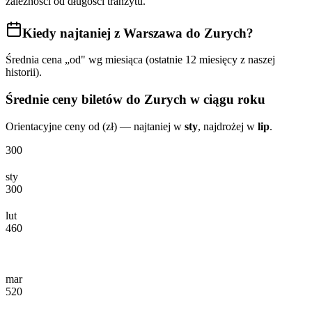
zależności od długości tranzytu.
Kiedy najtaniej
z Warszawa do Zurych
?
Średnia cena „od" wg miesiąca (ostatnie 12 miesięcy z naszej
historii).
Średnie ceny biletów
do Zurych
w ciągu roku
Orientacyjne ceny od (zł) — najtaniej w
sty
, najdrożej w
lip
.
300
sty
300
lut
460
mar
520