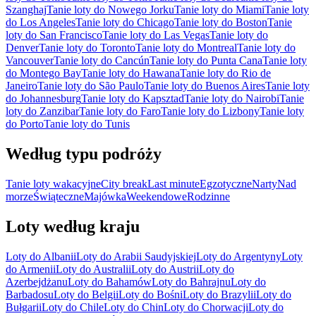
Szanghaj
Tanie loty do Nowego Jorku
Tanie loty do Miami
Tanie loty
do Los Angeles
Tanie loty do Chicago
Tanie loty do Boston
Tanie
loty do San Francisco
Tanie loty do Las Vegas
Tanie loty do
Denver
Tanie loty do Toronto
Tanie loty do Montreal
Tanie loty do
Vancouver
Tanie loty do Cancún
Tanie loty do Punta Cana
Tanie loty
do Montego Bay
Tanie loty do Hawana
Tanie loty do Rio de
Janeiro
Tanie loty do São Paulo
Tanie loty do Buenos Aires
Tanie loty
do Johannesburg
Tanie loty do Kapsztad
Tanie loty do Nairobi
Tanie
loty do Zanzibar
Tanie loty do Faro
Tanie loty do Lizbony
Tanie loty
do Porto
Tanie loty do Tunis
Według typu podróży
Tanie loty wakacyjne
City break
Last minute
Egzotyczne
Narty
Nad
morze
Świąteczne
Majówka
Weekendowe
Rodzinne
Loty według kraju
Loty do Albanii
Loty do Arabii Saudyjskiej
Loty do Argentyny
Loty
do Armenii
Loty do Australii
Loty do Austrii
Loty do
Azerbejdżanu
Loty do Bahamów
Loty do Bahrajnu
Loty do
Barbadosu
Loty do Belgii
Loty do Bośni
Loty do Brazylii
Loty do
Bułgarii
Loty do Chile
Loty do Chin
Loty do Chorwacji
Loty do