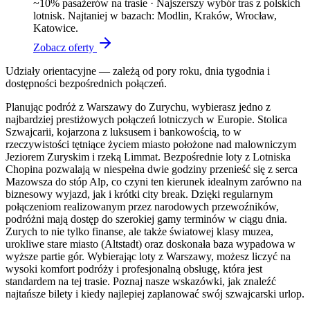
~
10
% pasażerów na trasie ·
Najszerszy wybór tras z polskich
lotnisk. Najtaniej w bazach: Modlin, Kraków, Wrocław,
Katowice.
Zobacz oferty
Udziały orientacyjne — zależą od pory roku, dnia tygodnia i
dostępności bezpośrednich połączeń.
Planując podróż z Warszawy do Zurychu, wybierasz jedno z
najbardziej prestiżowych połączeń lotniczych w Europie. Stolica
Szwajcarii, kojarzona z luksusem i bankowością, to w
rzeczywistości tętniące życiem miasto położone nad malowniczym
Jeziorem Zuryskim i rzeką Limmat. Bezpośrednie loty z Lotniska
Chopina pozwalają w niespełna dwie godziny przenieść się z serca
Mazowsza do stóp Alp, co czyni ten kierunek idealnym zarówno na
biznesowy wyjazd, jak i krótki city break. Dzięki regularnym
połączeniom realizowanym przez narodowych przewoźników,
podróżni mają dostęp do szerokiej gamy terminów w ciągu dnia.
Zurych to nie tylko finanse, ale także światowej klasy muzea,
urokliwe stare miasto (Altstadt) oraz doskonała baza wypadowa w
wyższe partie gór. Wybierając loty z Warszawy, możesz liczyć na
wysoki komfort podróży i profesjonalną obsługę, która jest
standardem na tej trasie. Poznaj nasze wskazówki, jak znaleźć
najtańsze bilety i kiedy najlepiej zaplanować swój szwajcarski urlop.