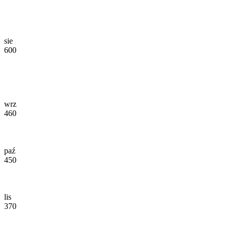
sie
600
wrz
460
paź
450
lis
370