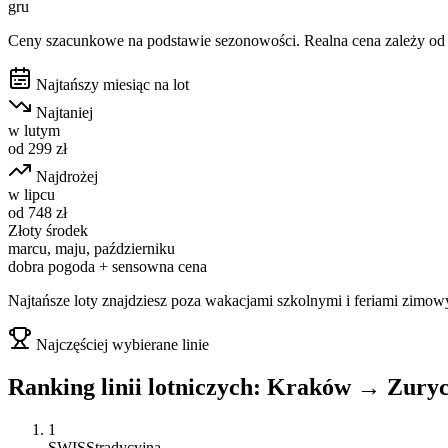
gru
Ceny szacunkowe na podstawie sezonowości. Realna cena zależy od d
Najtańszy miesiąc na lot
Najtaniej
w
lutym
od
299
zł
Najdrożej
w
lipcu
od
748
zł
Złoty środek
marcu, maju, październiku
dobra pogoda + sensowna cena
Najtańsze loty znajdziesz poza wakacjami szkolnymi i feriami zimow
Najczęściej wybierane linie
Ranking linii lotniczych:
Kraków
→
Zury
1
SWISS
tradycyjna