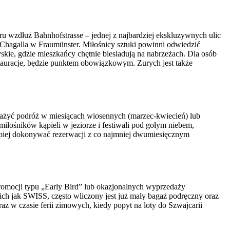
eru wzdłuż Bahnhofstrasse – jednej z najbardziej ekskluzywnych ulic
 Chagalla w Fraumünster. Miłośnicy sztuki powinni odwiedzić
kie, gdzie mieszkańcy chętnie biesiadują na nabrzeżach. Dla osób
tauracje, będzie punktem obowiązkowym. Zurych jest także
zważyć podróż w miesiącach wiosennych (marzec-kwiecień) lub
 miłośników kąpieli w jeziorze i festiwali pod gołym niebem,
lepiej dokonywać rezerwacji z co najmniej dwumiesięcznym
promocji typu „Early Bird” lub okazjonalnych wyprzedaży
ich jak SWISS, często wliczony jest już mały bagaż podręczny oraz
z w czasie ferii zimowych, kiedy popyt na loty do Szwajcarii