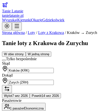
Tanie Latanie
tanielatanie.pl
Wyszukaj
Kierunki
Okazje
Gdziekolwiek
Strona główna
/
Loty
/
Loty z
Krakowa
/
Kraków → Zurych
Tanie loty z Krakowa do Zurychu
W obie strony
W jedną stronę
Tylko bezpośrednie
Skąd
Dokąd
Wylot
7 wrz 2026
Powrót
14 wrz 2026
Pasażerowie
1
pasażer
Ekonomiczna