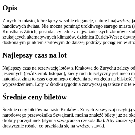
Opis
Zurych to miasto, które łączy w sobie elegancję, naturę i najwyższą
handlowych świata. Nie można pominąć urokliwego starego miasta (A
Kunsthaus Zürich, posiadający jedne z najważniejszych zbiorów sztu
szukających alternatywnych klimatów, dzielnica Zürich-West z dawn
doskonałym punktem startowym do dalszej podróży pociągiem w stro
Najlepszy czas na lot
Najlepszy czas na rezerwację lotów z Krakowa do Zurychu zależy od 
jesiennych (październik-listopad), kiedy ruch turystyczny jest nieco
natomiast zima to czas ogromnego oblężenia ze względu na bliskość 
wyprzedzeniem. Loty w środku tygodnia zazwyczaj są tańsze niż te w
Średnie ceny biletów
Średnie ceny biletów na trasie Kraków - Zurych zazwyczaj oscylują 
narodowego przewoźnika Szwajcarii, można znaleźć bilety już za oko
drobny poczęstunek (słynna szwajcarska czekoladka). Aby zaoszczędz
drastycznie rośnie, co przekłada się na wyższe stawki.