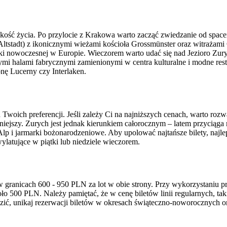
 jakość życia. Po przylocie z Krakowa warto zacząć zwiedzanie od spac
ltstadt) z ikonicznymi wieżami kościoła Grossmünster oraz witrażami
ki nowoczesnej w Europie. Wieczorem warto udać się nad Jezioro Zurys
ymi halami fabrycznymi zamienionymi w centra kulturalne i modne res
nę Lucerny czy Interlaken.
Twoich preferencji. Jeśli zależy Ci na najniższych cenach, warto ro
 mniejszy. Zurych jest jednak kierunkiem całorocznym – latem przyciąga
Alp i jarmarki bożonarodzeniowe. Aby upolować najtańsze bilety, naj
ylatujące w piątki lub niedziele wieczorem.
w granicach 600 - 950 PLN za lot w obie strony. Przy wykorzystaniu 
ło 500 PLN. Należy pamiętać, że w cenę biletów linii regularnych, tak
ić, unikaj rezerwacji biletów w okresach świąteczno-noworocznych ora