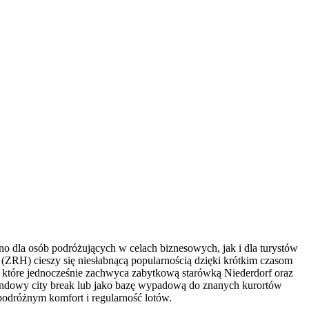
o dla osób podróżujących w celach biznesowych, jak i dla turystów
 (ZRH) cieszy się niesłabnącą popularnością dzięki krótkim czasom
o, które jednocześnie zachwyca zabytkową starówką Niederdorf oraz
kendowy city break lub jako bazę wypadową do znanych kurortów
podróżnym komfort i regularność lotów.