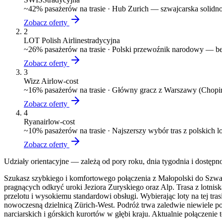
~
42
% pasażerów na trasie ·
Hub Zurich — szwajcarska solidno
Zobacz oferty
2
LOT Polish Airlines
tradycyjna
~
26
% pasażerów na trasie ·
Polski przewoźnik narodowy — bez
Zobacz oferty
3
Wizz Air
low-cost
~
16
% pasażerów na trasie ·
Główny gracz z Warszawy (Chopin)
Zobacz oferty
4
Ryanair
low-cost
~
10
% pasażerów na trasie ·
Najszerszy wybór tras z polskich 
Zobacz oferty
Udziały orientacyjne — zależą od pory roku, dnia tygodnia i dostępn
Szukasz szybkiego i komfortowego połączenia z Małopolski do Szwajc
pragnących odkryć uroki Jeziora Zuryskiego oraz Alp. Trasa z lotni
przelotu i wysokiemu standardowi obsługi. Wybierając loty na tej t
nowoczesną dzielnicą Zürich-West. Podróż trwa zaledwie niewiele 
narciarskich i górskich kurortów w głębi kraju. Aktualnie połączen