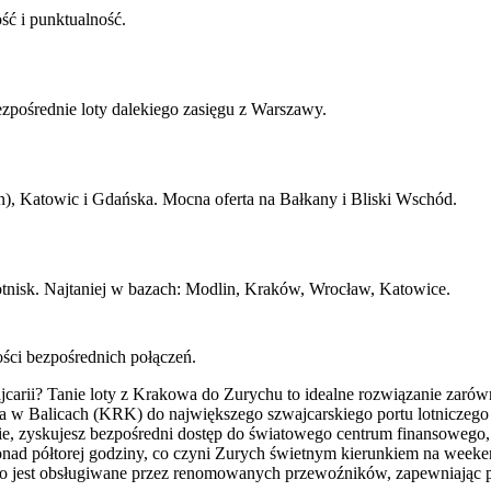
ść i punktualność.
pośrednie loty dalekiego zasięgu z Warszawy.
, Katowic i Gdańska. Mocna oferta na Bałkany i Bliski Wschód.
lotnisk. Najtaniej w bazach: Modlin, Kraków, Wrocław, Katowice.
ości bezpośrednich połączeń.
arii? Tanie loty z Krakowa do Zurychu to idealne rozwiązanie zarówn
ska w Balicach (KRK) do największego szwajcarskiego portu lotniczego
rasie, zyskujesz bezpośredni dostęp do światowego centrum finansoweg
ponad półtorej godziny, co czyni Zurych świetnym kierunkiem na wee
ie to jest obsługiwane przez renomowanych przewoźników, zapewniając 