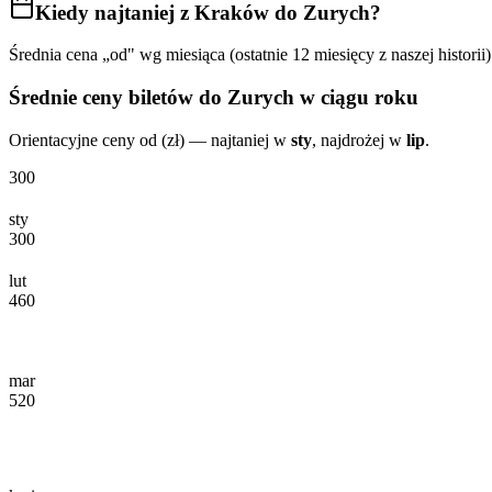
Kiedy najtaniej
z Kraków do Zurych
?
Średnia cena „od" wg miesiąca (ostatnie 12 miesięcy z naszej historii)
Średnie ceny biletów
do Zurych
w ciągu roku
Orientacyjne ceny od (zł) — najtaniej w
sty
, najdrożej w
lip
.
300
sty
300
lut
460
mar
520