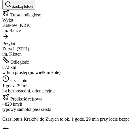
Szukaj lotów
Trasa i odległość
Wylot
Kraków
(
KRK
)
im.
Balice
Przylot
Zurych
(
ZRH
)
im.
Kloten
Odległość
872
km
w linii prostej (po wielkim kole)
Czas lotu
1 godz. 29 min
lot bezpośredni, orientacyjnie
Prędkość rejsowa
~
820
km/h
typowy samolot pasażerski
Czas lotu z
Kraków
do
Zurych
to ok.
1 godz. 29 min
przy locie bezpo