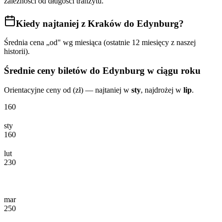
zależności od długości tranzytu.
Kiedy najtaniej
z Kraków do Edynburg
?
Średnia cena „od" wg miesiąca (ostatnie 12 miesięcy z naszej
historii).
Średnie ceny biletów
do Edynburg
w ciągu roku
Orientacyjne ceny od (zł) — najtaniej w
sty
, najdrożej w
lip
.
160
sty
160
lut
230
mar
250