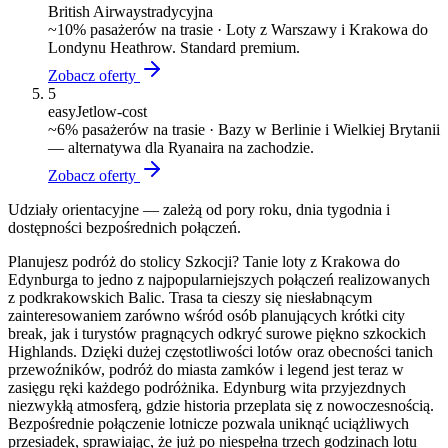
British Airways
tradycyjna
~
10
% pasażerów na trasie ·
Loty z Warszawy i Krakowa do
Londynu Heathrow. Standard premium.
Zobacz oferty
5
easyJet
low-cost
~
6
% pasażerów na trasie ·
Bazy w Berlinie i Wielkiej Brytanii
— alternatywa dla Ryanaira na zachodzie.
Zobacz oferty
Udziały orientacyjne — zależą od pory roku, dnia tygodnia i
dostępności bezpośrednich połączeń.
Planujesz podróż do stolicy Szkocji? Tanie loty z Krakowa do
Edynburga to jedno z najpopularniejszych połączeń realizowanych
z podkrakowskich Balic. Trasa ta cieszy się niesłabnącym
zainteresowaniem zarówno wśród osób planujących krótki city
break, jak i turystów pragnących odkryć surowe piękno szkockich
Highlands. Dzięki dużej częstotliwości lotów oraz obecności tanich
przewoźników, podróż do miasta zamków i legend jest teraz w
zasięgu ręki każdego podróżnika. Edynburg wita przyjezdnych
niezwykłą atmosferą, gdzie historia przeplata się z nowoczesnością.
Bezpośrednie połączenie lotnicze pozwala uniknąć uciążliwych
przesiadek, sprawiając, że już po niespełna trzech godzinach lotu