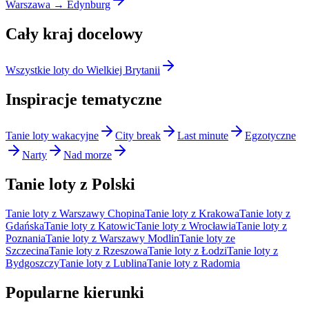
Warszawa → Edynburg
Cały kraj docelowy
Wszystkie loty do Wielkiej Brytanii
Inspiracje tematyczne
Tanie loty wakacyjne
City break
Last minute
Egzotyczne
Narty
Nad morze
Tanie loty z Polski
Tanie loty z Warszawy Chopina
Tanie loty z Krakowa
Tanie loty z
Gdańska
Tanie loty z Katowic
Tanie loty z Wrocławia
Tanie loty z
Poznania
Tanie loty z Warszawy Modlin
Tanie loty ze
Szczecina
Tanie loty z Rzeszowa
Tanie loty z Łodzi
Tanie loty z
Bydgoszczy
Tanie loty z Lublina
Tanie loty z Radomia
Popularne kierunki