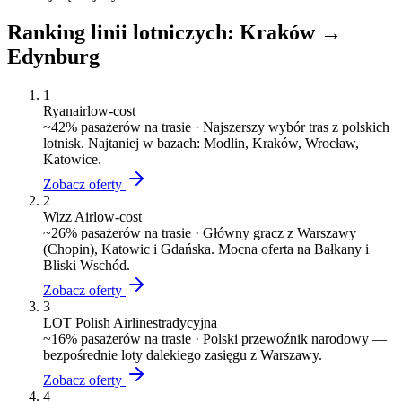
Ranking linii lotniczych:
Kraków
→
Edynburg
1
Ryanair
low-cost
~
42
% pasażerów na trasie ·
Najszerszy wybór tras z polskich
lotnisk. Najtaniej w bazach: Modlin, Kraków, Wrocław,
Katowice.
Zobacz oferty
2
Wizz Air
low-cost
~
26
% pasażerów na trasie ·
Główny gracz z Warszawy
(Chopin), Katowic i Gdańska. Mocna oferta na Bałkany i
Bliski Wschód.
Zobacz oferty
3
LOT Polish Airlines
tradycyjna
~
16
% pasażerów na trasie ·
Polski przewoźnik narodowy —
bezpośrednie loty dalekiego zasięgu z Warszawy.
Zobacz oferty
4