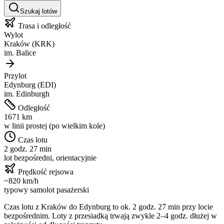
Szukaj lotów
Trasa i odległość
Wylot
Kraków
(
KRK
)
im.
Balice
Przylot
Edynburg
(
EDI
)
im.
Edinburgh
Odległość
1671
km
w linii prostej (po wielkim kole)
Czas lotu
2 godz. 27 min
lot bezpośredni, orientacyjnie
Prędkość rejsowa
~
820
km/h
typowy samolot pasażerski
Czas lotu z
Kraków
do
Edynburg
to ok.
2 godz. 27 min
przy locie
bezpośrednim. Loty z przesiadką trwają zwykle 2–4 godz. dłużej w