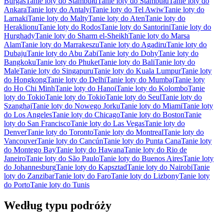
Burgas
Tanie loty do Stambułu
Tanie loty do Stambułu
Tanie loty do
Ankara
Tanie loty do Antalyi
Tanie loty do Tel Awiw
Tanie loty do
Larnaki
Tanie loty do Malty
Tanie loty do Aten
Tanie loty do
Heraklionu
Tanie loty do Rodos
Tanie loty do Santorini
Tanie loty do
Hurghady
Tanie loty do Sharm el-Sheikh
Tanie loty do Marsa
Alam
Tanie loty do Marrakeszu
Tanie loty do Agadiru
Tanie loty do
Dubaju
Tanie loty do Abu Zabi
Tanie loty do Dohy
Tanie loty do
Bangkoku
Tanie loty do Phuket
Tanie loty do Bali
Tanie loty do
Male
Tanie loty do Singapuru
Tanie loty do Kuala Lumpur
Tanie loty
do Hongkong
Tanie loty do Delhi
Tanie loty do Mumbaj
Tanie loty
do Ho Chi Minh
Tanie loty do Hanoi
Tanie loty do Kolombo
Tanie
loty do Tokio
Tanie loty do Tokio
Tanie loty do Seul
Tanie loty do
Szanghaj
Tanie loty do Nowego Jorku
Tanie loty do Miami
Tanie loty
do Los Angeles
Tanie loty do Chicago
Tanie loty do Boston
Tanie
loty do San Francisco
Tanie loty do Las Vegas
Tanie loty do
Denver
Tanie loty do Toronto
Tanie loty do Montreal
Tanie loty do
Vancouver
Tanie loty do Cancún
Tanie loty do Punta Cana
Tanie loty
do Montego Bay
Tanie loty do Hawana
Tanie loty do Rio de
Janeiro
Tanie loty do São Paulo
Tanie loty do Buenos Aires
Tanie loty
do Johannesburg
Tanie loty do Kapsztad
Tanie loty do Nairobi
Tanie
loty do Zanzibar
Tanie loty do Faro
Tanie loty do Lizbony
Tanie loty
do Porto
Tanie loty do Tunis
Według typu podróży