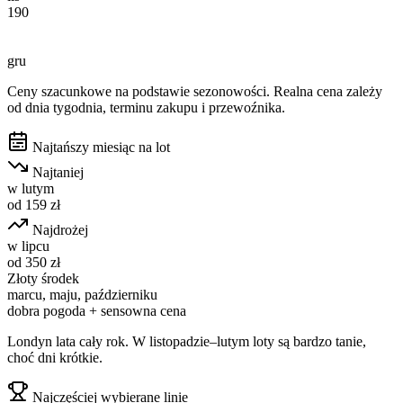
190
gru
Ceny szacunkowe na podstawie sezonowości. Realna cena zależy
od dnia tygodnia, terminu zakupu i przewoźnika.
Najtańszy miesiąc na lot
Najtaniej
w
lutym
od
159
zł
Najdrożej
w
lipcu
od
350
zł
Złoty środek
marcu, maju, październiku
dobra pogoda + sensowna cena
Londyn lata cały rok. W listopadzie–lutym loty są bardzo tanie,
choć dni krótkie.
Najczęściej wybierane linie