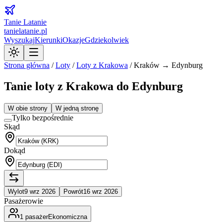
Tanie Latanie
tanielatanie.pl
Wyszukaj
Kierunki
Okazje
Gdziekolwiek
Strona główna
/
Loty
/
Loty z
Krakowa
/
Kraków → Edynburg
Tanie loty z Krakowa do Edynburg
W obie strony
W jedną stronę
Tylko bezpośrednie
Skąd
Dokąd
Wylot
9 wrz 2026
Powrót
16 wrz 2026
Pasażerowie
1
pasażer
Ekonomiczna