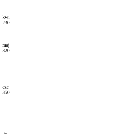
kwi
230
maj
320
cze
350
lip