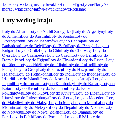
Tanie loty wakacyjne
City break
Last minute
Egzotyczne
Narty
Nad
morze
Świąteczne
Majówka
Weekendowe
Rodzinne
Loty według kraju
Loty do Albanii
Loty do Arabii Saudyjskiej
Loty do Argentyny
Loty
do Armenii
Loty do Australii
Loty do Austrii
Loty do
Azerbejdżanu
Loty do Bahamów
Loty do Bahrajnu
Loty do
Barbadosu
Loty do Belgii
Loty do Bośni
Loty do Brazylii
Loty do
Bułgarii
Loty do Chile
Loty do Chin
Loty do Chorwacji
Loty do
Cypru
Loty do Czarnogóry
Loty do Czech
Loty do Danii
Loty do
Dominikany
Loty do Egiptu
Loty do Ekwadoru
Loty do Estonii
Loty
do Etiopii
Loty do Fidżi
Loty do Filipin
Loty do Finlandii
Loty do
Francji
Loty do Grecji
Loty do Gruzji
Loty do Hiszpanii
Loty do
Holandii
Loty do Hongkongu
Loty do Indii
Loty do Indonezji
Loty do
Irlandii
Loty do Islandii
Loty do Izraela
Loty do Jamajki
Loty do
Japonii
Loty do Jordanii
Loty do Kambodży
Loty do Kanady
Loty do
Kataru
Loty do Kenii
Loty do Kolumbii
Loty do Korei
Południowej
Loty do Kuby
Loty do Kuwejtu
Loty do Libanu
Loty do
Litwy
Loty do Luksemburga
Loty do Łotwy
Loty do Macedonii
Loty
do Malediw
Loty do Malezji
Loty do Malty
Loty do Maroka
Loty do
Mauritiusu
Loty do Meksyku
Loty do Nepalu
Loty do Niemiec
Loty
do Norwegii
Loty do Nowej Zelandii
Loty do Omanu
Loty do
Peru
Loty do Polski
Loty do Portugalii
Loty do RPA
Loty do