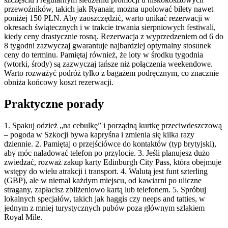
przewoźników, takich jak Ryanair, można upolować bilety nawet
poniżej 150 PLN. Aby zaoszczędzić, warto unikać rezerwacji w
okresach świątecznych i w trakcie trwania sierpniowych festiwali,
kiedy ceny drastycznie rosną. Rezerwacja z wyprzedzeniem od 6 do
8 tygodni zazwyczaj gwarantuje najbardziej optymalny stosunek
ceny do terminu. Pamiętaj również, że loty w środku tygodnia
(wtorki, środy) są zazwyczaj tańsze niż połączenia weekendowe.
Warto rozważyć podróż tylko z bagażem podręcznym, co znacznie
obniża końcowy koszt rezerwacji.
Praktyczne porady
1. Spakuj odzież „na cebulkę” i porządną kurtkę przeciwdeszczową
– pogoda w Szkocji bywa kapryśna i zmienia się kilka razy
dziennie. 2. Pamiętaj o przejściówce do kontaktów (typ brytyjski),
aby móc naładować telefon po przylocie. 3. Jeśli planujesz dużo
zwiedzać, rozważ zakup karty Edinburgh City Pass, która obejmuje
wstępy do wielu atrakcji i transport. 4. Walutą jest funt szterling
(GBP), ale w niemal każdym miejscu, od kawiarni po uliczne
stragany, zapłacisz zbliżeniowo kartą lub telefonem. 5. Spróbuj
lokalnych specjałów, takich jak haggis czy neeps and tatties, w
jednym z mniej turystycznych pubów poza głównym szlakiem
Royal Mile.