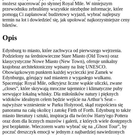
możesz spacerować po słynnej Royal Mile. W niniejszym
przewodniku zebraliśmy wszystkie niezbędne informacje, które
pomogą Ci zaplanować budżetowy wyjazd, wybrać najlepszy
termin na lot i dowiedzieć się, jak upolować najkorzystniejsze ceny
biletów.
Opis
Edynburg to miasto, które zachwyca od pierwszego wejrzenia.
Podzielony na średniowieczne Stare Miasto (Old Town) oraz
klasycystyczne Nowe Miasto (New Town), oferuje unikalny
krajobraz architektoniczny wpisany na listę UNESCO.
Obowiązkowym punktem każdej wycieczki jest Zamek w
Edynburgu, górujący nad miastem z wygasłego wulkanu.
Spacerując Royal Mile, odkryjesz liczne wąskie uliczki, zwane
„closes”, które skrywają mroczne tajemnice i klimatyczne puby
serwujące lokalną whisky. Dla miłośników natury i pięknych
widoków idealnym celem będzie wejście na Arthur’s Seat –
najwyższe wzniesienie w Parku Holyrood, skąd rozpościera się
panorama na całą okolicę i zatokę Firth of Forth. Edynburg to także
miasto literatury i sztuki, inspiracja dla twórców Harry'ego Pottera
oraz dom dla licznych muzeów i galerii, z których wiele dostępnych
jest bezpłatnie. Wieczorem warto wybrać się na „Ghost Tour”, by
poczuć dreszczyk emocji w jednym z najbardziej nawiedzonych