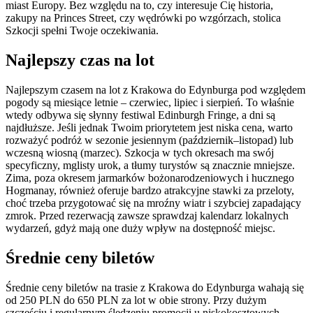
miast Europy. Bez względu na to, czy interesuje Cię historia,
zakupy na Princes Street, czy wędrówki po wzgórzach, stolica
Szkocji spełni Twoje oczekiwania.
Najlepszy czas na lot
Najlepszym czasem na lot z Krakowa do Edynburga pod względem
pogody są miesiące letnie – czerwiec, lipiec i sierpień. To właśnie
wtedy odbywa się słynny festiwal Edinburgh Fringe, a dni są
najdłuższe. Jeśli jednak Twoim priorytetem jest niska cena, warto
rozważyć podróż w sezonie jesiennym (październik–listopad) lub
wczesną wiosną (marzec). Szkocja w tych okresach ma swój
specyficzny, mglisty urok, a tłumy turystów są znacznie mniejsze.
Zima, poza okresem jarmarków bożonarodzeniowych i hucznego
Hogmanay, również oferuje bardzo atrakcyjne stawki za przeloty,
choć trzeba przygotować się na mroźny wiatr i szybciej zapadający
zmrok. Przed rezerwacją zawsze sprawdzaj kalendarz lokalnych
wydarzeń, gdyż mają one duży wpływ na dostępność miejsc.
Średnie ceny biletów
Średnie ceny biletów na trasie z Krakowa do Edynburga wahają się
od 250 PLN do 650 PLN za lot w obie strony. Przy dużym
szczęściu i regularnym śledzeniu promocji u niskokosztowych