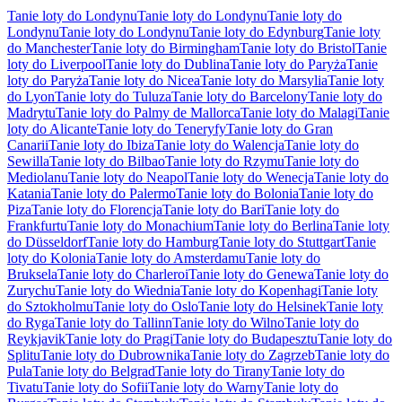
Tanie loty do Londynu
Tanie loty do Londynu
Tanie loty do
Londynu
Tanie loty do Londynu
Tanie loty do Edynburg
Tanie loty
do Manchester
Tanie loty do Birmingham
Tanie loty do Bristol
Tanie
loty do Liverpool
Tanie loty do Dublina
Tanie loty do Paryża
Tanie
loty do Paryża
Tanie loty do Nicea
Tanie loty do Marsylia
Tanie loty
do Lyon
Tanie loty do Tuluza
Tanie loty do Barcelony
Tanie loty do
Madrytu
Tanie loty do Palmy de Mallorca
Tanie loty do Malagi
Tanie
loty do Alicante
Tanie loty do Teneryfy
Tanie loty do Gran
Canarii
Tanie loty do Ibiza
Tanie loty do Walencja
Tanie loty do
Sewilla
Tanie loty do Bilbao
Tanie loty do Rzymu
Tanie loty do
Mediolanu
Tanie loty do Neapol
Tanie loty do Wenecja
Tanie loty do
Katania
Tanie loty do Palermo
Tanie loty do Bolonia
Tanie loty do
Piza
Tanie loty do Florencja
Tanie loty do Bari
Tanie loty do
Frankfurtu
Tanie loty do Monachium
Tanie loty do Berlina
Tanie loty
do Düsseldorf
Tanie loty do Hamburg
Tanie loty do Stuttgart
Tanie
loty do Kolonia
Tanie loty do Amsterdamu
Tanie loty do
Bruksela
Tanie loty do Charleroi
Tanie loty do Genewa
Tanie loty do
Zurychu
Tanie loty do Wiednia
Tanie loty do Kopenhagi
Tanie loty
do Sztokholmu
Tanie loty do Oslo
Tanie loty do Helsinek
Tanie loty
do Ryga
Tanie loty do Tallinn
Tanie loty do Wilno
Tanie loty do
Reykjavik
Tanie loty do Pragi
Tanie loty do Budapesztu
Tanie loty do
Splitu
Tanie loty do Dubrownika
Tanie loty do Zagrzeb
Tanie loty do
Pula
Tanie loty do Belgrad
Tanie loty do Tirany
Tanie loty do
Tivatu
Tanie loty do Sofii
Tanie loty do Warny
Tanie loty do