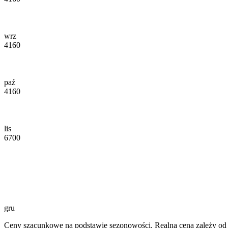
wrz
4160
paź
4160
lis
6700
gru
Ceny szacunkowe na podstawie sezonowości. Realna cena zależy od d