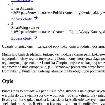
2
Enter Air
czarter
~
26
% pasażerów na trasie ·
Polski czarter — głównie pakiety
Zobacz oferty
3
SmartWings
czarter
~
16
% pasażerów na trasie ·
Czarter — Egipt, Wyspy Kanaryjsk
Zobacz oferty
Udziały orientacyjne — zależą od pory roku, dnia tygodnia i dostępn
Marzysz o białych plażach, turkusowej wodzie i cieniu palm kokosow
najpopularniejszy region turystyczny Dominikany, który przyciąga 
regularnym połączeniom z Lotniska Chopina, rajskie wakacje są ter
renomowane linie europejskie, jak i sezonowe połączenia bezpośredn
Dominikany, Punta Cana oferuje atrakcje dla każdego typu podróżnika
Opis
Punta Cana to prawdziwa perła Karaibów, słynąca z najpiękniejszych
warunki do uprawiania sportów wodnych – od snorkelingu przy rafac
Ecological Park, gdzie można kąpać się w krystalicznie czystych la
spektakularne show. Region ten jest również rajem dla golfistów, d