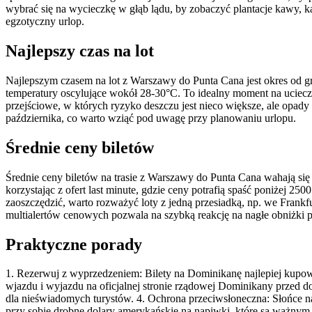
wybrać się na wycieczkę w głąb lądu, by zobaczyć plantacje kawy, kak
egzotyczny urlop.
Najlepszy czas na lot
Najlepszym czasem na lot z Warszawy do Punta Cana jest okres od gr
temperatury oscylujące wokół 28-30°C. To idealny moment na ucieczkę
przejściowe, w których ryzyko deszczu jest nieco większe, ale opady
października, co warto wziąć pod uwagę przy planowaniu urlopu.
Średnie ceny biletów
Średnie ceny biletów na trasie z Warszawy do Punta Cana wahają si
korzystając z ofert last minute, gdzie ceny potrafią spaść poniżej
zaoszczędzić, warto rozważyć loty z jedną przesiadką, np. we Frankf
multialertów cenowych pozwala na szybką reakcję na nagłe obniżki
Praktyczne porady
1. Rezerwuj z wyprzedzeniem: Bilety na Dominikanę najlepiej kupo
wjazdu i wyjazdu na oficjalnej stronie rządowej Dominikany przed dot
dla nieświadomych turystów. 4. Ochrona przeciwsłoneczna: Słońce na 
przy sobie drobne dolary amerykańskie na napiwki, które są ważnym 