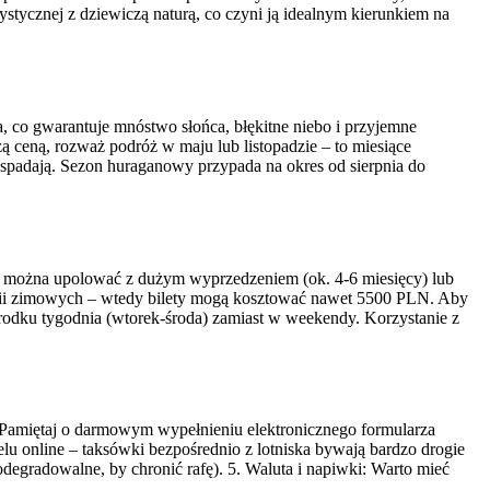
ystycznej z dziewiczą naturą, co czyni ją idealnym kierunkiem na
, co gwarantuje mnóstwo słońca, błękitne niebo i przyjemne
ą ceną, rozważ podróż w maju lub listopadzie – to miesiące
e spadają. Sezon huraganowy przypada na okres od sierpnia do
ia można upolować z dużym wyprzedzeniem (ok. 4-6 miesięcy) lub
z ferii zimowych – wtedy bilety mogą kosztować nawet 5500 PLN. Aby
 środku tygodnia (wtorek-środa) zamiast w weekendy. Korzystanie z
 Pamiętaj o darmowym wypełnieniu elektronicznego formularza
telu online – taksówki bezpośrednio z lotniska bywają bardzo drogie
degradowalne, by chronić rafę). 5. Waluta i napiwki: Warto mieć