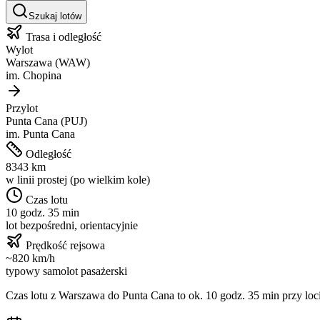
Szukaj lotów
Trasa i odległość
Wylot
Warszawa
(
WAW
)
im.
Chopina
Przylot
Punta Cana
(
PUJ
)
im.
Punta Cana
Odległość
8343
km
w linii prostej (po wielkim kole)
Czas lotu
10 godz. 35 min
lot bezpośredni, orientacyjnie
Prędkość rejsowa
~
820
km/h
typowy samolot pasażerski
Czas lotu z
Warszawa
do
Punta Cana
to ok.
10 godz. 35 min
przy loc