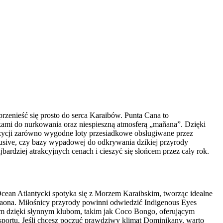
rzenieść się prosto do serca Karaibów. Punta Cana to
kami do nurkowania oraz niespieszną atmosferą „mañana”. Dzięki
ozycji zarówno wygodne loty przesiadkowe obsługiwane przez
lusive, czy bazy wypadowej do odkrywania dzikiej przyrody
ardziej atrakcyjnych cenach i cieszyć się słońcem przez cały rok.
Ocean Atlantycki spotyka się z Morzem Karaibskim, tworząc idealne
Saona. Miłośnicy przyrody powinni odwiedzić Indigenous Eyes
ciem dzięki słynnym klubom, takim jak Coco Bongo, oferującym
 sportu. Jeśli chcesz poczuć prawdziwy klimat Dominikany, warto