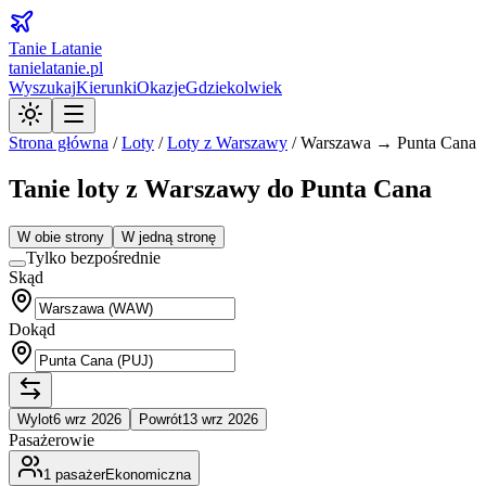
Tanie Latanie
tanielatanie.pl
Wyszukaj
Kierunki
Okazje
Gdziekolwiek
Strona główna
/
Loty
/
Loty z
Warszawy
/
Warszawa → Punta Cana
Tanie loty z Warszawy do Punta Cana
W obie strony
W jedną stronę
Tylko bezpośrednie
Skąd
Dokąd
Wylot
6 wrz 2026
Powrót
13 wrz 2026
Pasażerowie
1
pasażer
Ekonomiczna