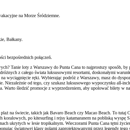
 wakacyjne na Morze Śródziemne.
ie, Bałkany.
ości bezpośrednich połączeń.
ych? Tanie loty z Warszawy do Punta Cana to najprostszy sposób, by p
podróżnych z całego świata luksusowymi resortami, doskonałymi warun
az na wyciągnięcie ręki. Wybierając podróż z Warszawy, masz do dysp
ie. Niezależnie od tego, czy szukasz luksusowego wypoczynku all-inc
. Warto śledzić promocje z wyprzedzeniem, aby upolować bilety w najb
 plaż na świecie, takich jak Bavaro Beach czy Macao Beach. To tutaj 
h koralowych, po kitesurfing i rejsy katamaranem na pobliską wyspę 
gunach ukrytych w lesie tropikalnym. Wieczorami Punta Cana tętni ży
ysponując światowej klasy polami zaprojektowanymi przez legendy tego