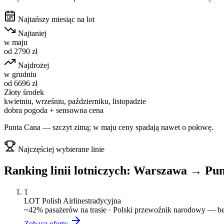
Najtańszy miesiąc na lot
Najtaniej
w
maju
od
2790
zł
Najdrożej
w
grudniu
od
6696
zł
Złoty środek
kwietniu, wrześniu, październiku, listopadzie
dobra pogoda + sensowna cena
Punta Cana — szczyt zimą; w maju ceny spadają nawet o połowę.
Najczęściej wybierane linie
Ranking linii lotniczych:
Warszawa
→
Pun
1
LOT Polish Airlines
tradycyjna
~
42
% pasażerów na trasie ·
Polski przewoźnik narodowy — bez
Zobacz oferty