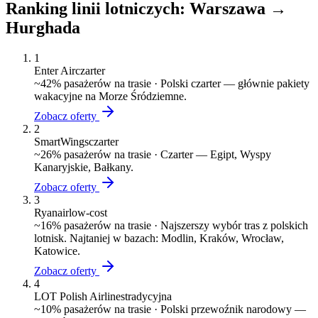
Ranking linii lotniczych:
Warszawa
→
Hurghada
1
Enter Air
czarter
~
42
% pasażerów na trasie ·
Polski czarter — głównie pakiety
wakacyjne na Morze Śródziemne.
Zobacz oferty
2
SmartWings
czarter
~
26
% pasażerów na trasie ·
Czarter — Egipt, Wyspy
Kanaryjskie, Bałkany.
Zobacz oferty
3
Ryanair
low-cost
~
16
% pasażerów na trasie ·
Najszerszy wybór tras z polskich
lotnisk. Najtaniej w bazach: Modlin, Kraków, Wrocław,
Katowice.
Zobacz oferty
4
LOT Polish Airlines
tradycyjna
~
10
% pasażerów na trasie ·
Polski przewoźnik narodowy —