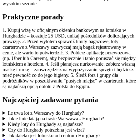
wysokim sezonie.
Praktyczne porady
1. Kupuj wizę w oficjalnym okienku bankowym na lotnisku w
Hurghadzie – kosztuje 25 USD, unikaj pośredników doliczających
prowizję. 2. Przed wylotem sprawdź limity bagażowe; loty
czarterowe z Warszawy zazwyczaj mają bagaż rejestrowany w
cenie, ale warto to potwierdzić. 3. Pobierz aplikację przewozową
(np. Uber lub Careem), aby bezpiecznie i tanio poruszać się między
lotniskiem a hotelem. 4. Jeśli planujesz nurkowanie, zabierz własną
maskę i rurkę – zaoszczędzisz na wypożyczaniu sprzętu i będziesz
mieć pewność co do jego higieny. 5. Śledź fora i grupy dla
podróżników w poszukiwaniu "pustych miejsc" w czarterach, które
są najtańszą opcją dolotu z Polski do Egiptu.
Najczęściej zadawane pytania
Ile trwa lot z Warszawy do Hurghady?
Jakie linie latają na trasie Warszawa - Hurghada?
Kiedy loty do Hurghady są najtańsze?
Czy do Hurghady potrzebna jest wiza?
Jak daleko jest lotnisko od centrum Hurghady?