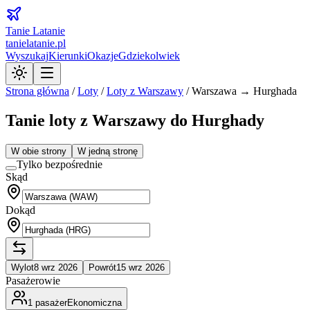
Tanie Latanie
tanielatanie.pl
Wyszukaj
Kierunki
Okazje
Gdziekolwiek
Strona główna
/
Loty
/
Loty z
Warszawy
/
Warszawa → Hurghada
Tanie loty z Warszawy do Hurghady
W obie strony
W jedną stronę
Tylko bezpośrednie
Skąd
Dokąd
Wylot
8 wrz 2026
Powrót
15 wrz 2026
Pasażerowie
1
pasażer
Ekonomiczna