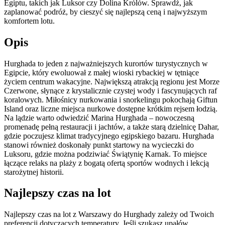
Egiptu, takich jak Luksor czy Dolina Królów. Sprawdź, jak
zaplanować podróż, by cieszyć się najlepszą ceną i najwyższym
komfortem lotu.
Opis
Hurghada to jeden z najważniejszych kurortów turystycznych w
Egipcie, który ewoluował z małej wioski rybackiej w tętniące
życiem centrum wakacyjne. Największą atrakcją regionu jest Morze
Czerwone, słynące z krystalicznie czystej wody i fascynujących raf
koralowych. Miłośnicy nurkowania i snorkelingu pokochają Giftun
Island oraz liczne miejsca nurkowe dostępne krótkim rejsem łodzią.
Na lądzie warto odwiedzić Marina Hurghada – nowoczesną
promenadę pełną restauracji i jachtów, a także starą dzielnicę Dahar,
gdzie poczujesz klimat tradycyjnego egipskiego bazaru. Hurghada
stanowi również doskonały punkt startowy na wycieczki do
Luksoru, gdzie można podziwiać Świątynię Karnak. To miejsce
łączące relaks na plaży z bogatą ofertą sportów wodnych i lekcją
starożytnej historii.
Najlepszy czas na lot
Najlepszy czas na lot z Warszawy do Hurghady zależy od Twoich
preferencji dotyczących temperatury. Jeśli szukasz upałów