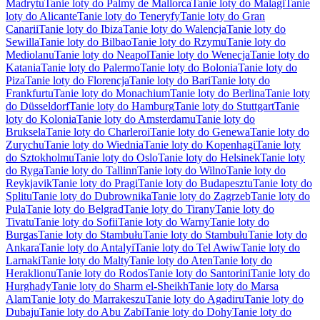
Madrytu
Tanie loty do Palmy de Mallorca
Tanie loty do Malagi
Tanie
loty do Alicante
Tanie loty do Teneryfy
Tanie loty do Gran
Canarii
Tanie loty do Ibiza
Tanie loty do Walencja
Tanie loty do
Sewilla
Tanie loty do Bilbao
Tanie loty do Rzymu
Tanie loty do
Mediolanu
Tanie loty do Neapol
Tanie loty do Wenecja
Tanie loty do
Katania
Tanie loty do Palermo
Tanie loty do Bolonia
Tanie loty do
Piza
Tanie loty do Florencja
Tanie loty do Bari
Tanie loty do
Frankfurtu
Tanie loty do Monachium
Tanie loty do Berlina
Tanie loty
do Düsseldorf
Tanie loty do Hamburg
Tanie loty do Stuttgart
Tanie
loty do Kolonia
Tanie loty do Amsterdamu
Tanie loty do
Bruksela
Tanie loty do Charleroi
Tanie loty do Genewa
Tanie loty do
Zurychu
Tanie loty do Wiednia
Tanie loty do Kopenhagi
Tanie loty
do Sztokholmu
Tanie loty do Oslo
Tanie loty do Helsinek
Tanie loty
do Ryga
Tanie loty do Tallinn
Tanie loty do Wilno
Tanie loty do
Reykjavik
Tanie loty do Pragi
Tanie loty do Budapesztu
Tanie loty do
Splitu
Tanie loty do Dubrownika
Tanie loty do Zagrzeb
Tanie loty do
Pula
Tanie loty do Belgrad
Tanie loty do Tirany
Tanie loty do
Tivatu
Tanie loty do Sofii
Tanie loty do Warny
Tanie loty do
Burgas
Tanie loty do Stambułu
Tanie loty do Stambułu
Tanie loty do
Ankara
Tanie loty do Antalyi
Tanie loty do Tel Awiw
Tanie loty do
Larnaki
Tanie loty do Malty
Tanie loty do Aten
Tanie loty do
Heraklionu
Tanie loty do Rodos
Tanie loty do Santorini
Tanie loty do
Hurghady
Tanie loty do Sharm el-Sheikh
Tanie loty do Marsa
Alam
Tanie loty do Marrakeszu
Tanie loty do Agadiru
Tanie loty do
Dubaju
Tanie loty do Abu Zabi
Tanie loty do Dohy
Tanie loty do