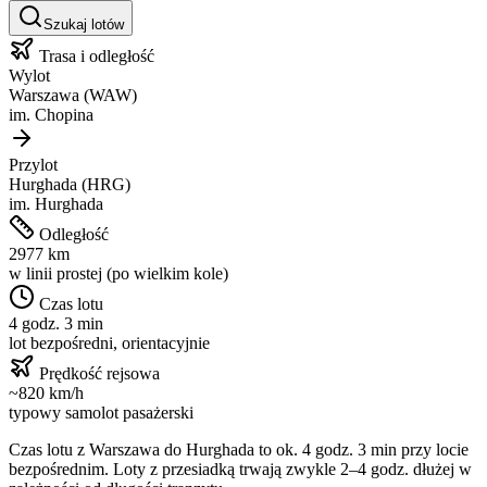
Szukaj lotów
Trasa i odległość
Wylot
Warszawa
(
WAW
)
im.
Chopina
Przylot
Hurghada
(
HRG
)
im.
Hurghada
Odległość
2977
km
w linii prostej (po wielkim kole)
Czas lotu
4 godz. 3 min
lot bezpośredni, orientacyjnie
Prędkość rejsowa
~
820
km/h
typowy samolot pasażerski
Czas lotu z
Warszawa
do
Hurghada
to ok.
4 godz. 3 min
przy locie
bezpośrednim. Loty z przesiadką trwają zwykle 2–4 godz. dłużej w