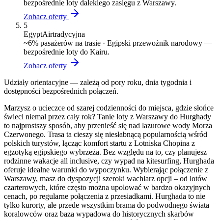
bezpośrednie loty dalekiego zasięgu z Warszawy.
Zobacz oferty
5
EgyptAir
tradycyjna
~
6
% pasażerów na trasie ·
Egipski przewoźnik narodowy —
bezpośrednie loty do Kairu.
Zobacz oferty
Udziały orientacyjne — zależą od pory roku, dnia tygodnia i
dostępności bezpośrednich połączeń.
Marzysz o ucieczce od szarej codzienności do miejsca, gdzie słońce
świeci niemal przez cały rok? Tanie loty z Warszawy do Hurghady
to najprostszy sposób, aby przenieść się nad lazurowe wody Morza
Czerwonego. Trasa ta cieszy się niesłabnącą popularnością wśród
polskich turystów, łącząc komfort startu z Lotniska Chopina z
egzotyką egipskiego wybrzeża. Bez względu na to, czy planujesz
rodzinne wakacje all inclusive, czy wypad na kitesurfing, Hurghada
oferuje idealne warunki do wypoczynku. Wybierając połączenie z
Warszawy, masz do dyspozycji szeroki wachlarz opcji – od lotów
czarterowych, które często można upolować w bardzo okazyjnych
cenach, po regularne połączenia z przesiadkami. Hurghada to nie
tylko kurorty, ale przede wszystkim brama do podwodnego świata
koralowców oraz baza wypadowa do historycznych skarbów