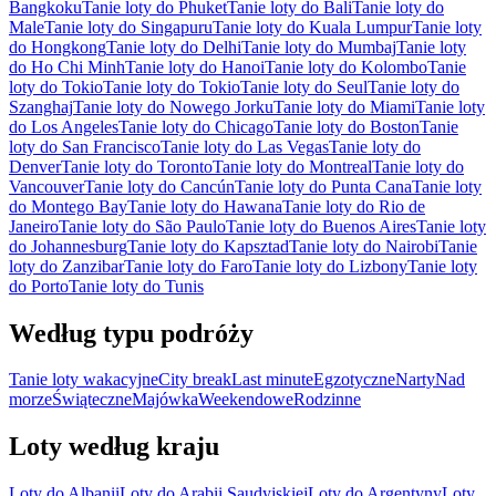
Bangkoku
Tanie loty do Phuket
Tanie loty do Bali
Tanie loty do
Male
Tanie loty do Singapuru
Tanie loty do Kuala Lumpur
Tanie loty
do Hongkong
Tanie loty do Delhi
Tanie loty do Mumbaj
Tanie loty
do Ho Chi Minh
Tanie loty do Hanoi
Tanie loty do Kolombo
Tanie
loty do Tokio
Tanie loty do Tokio
Tanie loty do Seul
Tanie loty do
Szanghaj
Tanie loty do Nowego Jorku
Tanie loty do Miami
Tanie loty
do Los Angeles
Tanie loty do Chicago
Tanie loty do Boston
Tanie
loty do San Francisco
Tanie loty do Las Vegas
Tanie loty do
Denver
Tanie loty do Toronto
Tanie loty do Montreal
Tanie loty do
Vancouver
Tanie loty do Cancún
Tanie loty do Punta Cana
Tanie loty
do Montego Bay
Tanie loty do Hawana
Tanie loty do Rio de
Janeiro
Tanie loty do São Paulo
Tanie loty do Buenos Aires
Tanie loty
do Johannesburg
Tanie loty do Kapsztad
Tanie loty do Nairobi
Tanie
loty do Zanzibar
Tanie loty do Faro
Tanie loty do Lizbony
Tanie loty
do Porto
Tanie loty do Tunis
Według typu podróży
Tanie loty wakacyjne
City break
Last minute
Egzotyczne
Narty
Nad
morze
Świąteczne
Majówka
Weekendowe
Rodzinne
Loty według kraju
Loty do Albanii
Loty do Arabii Saudyjskiej
Loty do Argentyny
Loty