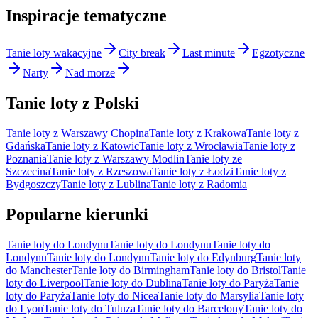
Inspiracje tematyczne
Tanie loty wakacyjne
City break
Last minute
Egzotyczne
Narty
Nad morze
Tanie loty z Polski
Tanie loty z Warszawy Chopina
Tanie loty z Krakowa
Tanie loty z
Gdańska
Tanie loty z Katowic
Tanie loty z Wrocławia
Tanie loty z
Poznania
Tanie loty z Warszawy Modlin
Tanie loty ze
Szczecina
Tanie loty z Rzeszowa
Tanie loty z Łodzi
Tanie loty z
Bydgoszczy
Tanie loty z Lublina
Tanie loty z Radomia
Popularne kierunki
Tanie loty do Londynu
Tanie loty do Londynu
Tanie loty do
Londynu
Tanie loty do Londynu
Tanie loty do Edynburg
Tanie loty
do Manchester
Tanie loty do Birmingham
Tanie loty do Bristol
Tanie
loty do Liverpool
Tanie loty do Dublina
Tanie loty do Paryża
Tanie
loty do Paryża
Tanie loty do Nicea
Tanie loty do Marsylia
Tanie loty
do Lyon
Tanie loty do Tuluza
Tanie loty do Barcelony
Tanie loty do