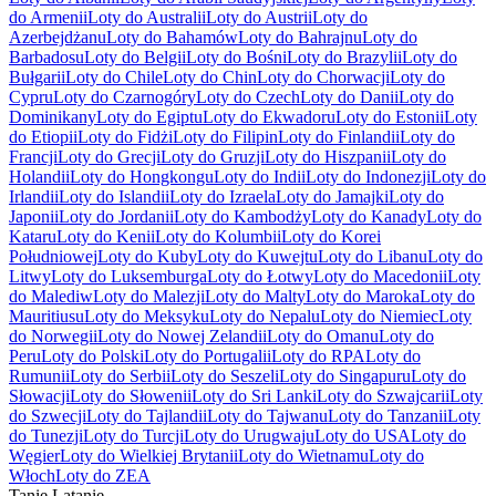
do Armenii
Loty do Australii
Loty do Austrii
Loty do
Azerbejdżanu
Loty do Bahamów
Loty do Bahrajnu
Loty do
Barbadosu
Loty do Belgii
Loty do Bośni
Loty do Brazylii
Loty do
Bułgarii
Loty do Chile
Loty do Chin
Loty do Chorwacji
Loty do
Cypru
Loty do Czarnogóry
Loty do Czech
Loty do Danii
Loty do
Dominikany
Loty do Egiptu
Loty do Ekwadoru
Loty do Estonii
Loty
do Etiopii
Loty do Fidżi
Loty do Filipin
Loty do Finlandii
Loty do
Francji
Loty do Grecji
Loty do Gruzji
Loty do Hiszpanii
Loty do
Holandii
Loty do Hongkongu
Loty do Indii
Loty do Indonezji
Loty do
Irlandii
Loty do Islandii
Loty do Izraela
Loty do Jamajki
Loty do
Japonii
Loty do Jordanii
Loty do Kambodży
Loty do Kanady
Loty do
Kataru
Loty do Kenii
Loty do Kolumbii
Loty do Korei
Południowej
Loty do Kuby
Loty do Kuwejtu
Loty do Libanu
Loty do
Litwy
Loty do Luksemburga
Loty do Łotwy
Loty do Macedonii
Loty
do Malediw
Loty do Malezji
Loty do Malty
Loty do Maroka
Loty do
Mauritiusu
Loty do Meksyku
Loty do Nepalu
Loty do Niemiec
Loty
do Norwegii
Loty do Nowej Zelandii
Loty do Omanu
Loty do
Peru
Loty do Polski
Loty do Portugalii
Loty do RPA
Loty do
Rumunii
Loty do Serbii
Loty do Seszeli
Loty do Singapuru
Loty do
Słowacji
Loty do Słowenii
Loty do Sri Lanki
Loty do Szwajcarii
Loty
do Szwecji
Loty do Tajlandii
Loty do Tajwanu
Loty do Tanzanii
Loty
do Tunezji
Loty do Turcji
Loty do Urugwaju
Loty do USA
Loty do
Węgier
Loty do Wielkiej Brytanii
Loty do Wietnamu
Loty do
Włoch
Loty do ZEA
Tanie Latanie