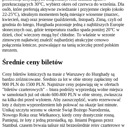
przekraczających 30°C, wybierz okres od czerwca do września. Dla
osób, które preferują aktywne zwiedzanie i przyjemne ciepło (około
22-25°C), idealnym momentem będą miesiące wiosenne (marzec,
kwiecień, maj) oraz jesienne (październik, listopad). Zimą, czyli od
grudnia do lutego, Hurghada pozostaje jedną z najbliższych Europie
słonecznych oaz, gdzie temperatura rzadko spada poniżej 20°C w
dzień, choć wieczory mogą być chłodne. To właśnie w sezonie
zimowym najłatwiej znaleźć najbardziej atrakcyjne cenowo
połączenia lotnicze, pozwalające na tanią ucieczkę przed polskim
mrozem.
Średnie ceny biletów
Ceny biletów lotniczych na trasie z Warszawy do Hurghady są
bardzo zróżnicowane. Średnio za lot w obie strony zapłacimy od
900 PLN do 1500 PLN. Najniższe ceny pojawiają się w ofertach
"biletów czarterowych" – biura podróży wyprzedają wolne miejsca
w samolotach już od około 600-800 PLN w obie strony, zwłaszcza
na kilka dni przed wylotem. Aby zaoszczędzić, warto rezerwować
loty z dużym wyprzedzeniem lub polować na okazje last minute.
Unikaj szczytu sezonu w okresie Świąt Bożego Narodzenia,
Nowego Roku oraz Wielkanocy, kiedy ceny drastycznie rosną.
Pamiętaj, że loty z jedną przesiadką, np. liniami Pegasus przez
Stambuł, czasem bywają tańsze niż bezpośrednie rejsy czarterowe w