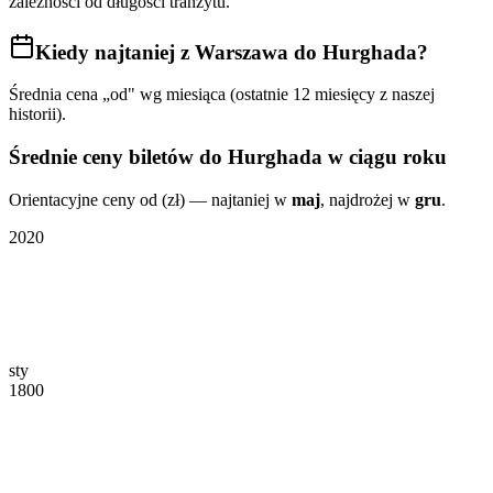
zależności od długości tranzytu.
Kiedy najtaniej
z Warszawa do Hurghada
?
Średnia cena „od" wg miesiąca (ostatnie 12 miesięcy z naszej
historii).
Średnie ceny biletów
do Hurghada
w ciągu roku
Orientacyjne ceny od (zł) — najtaniej w
maj
, najdrożej w
gru
.
2020
sty
1800