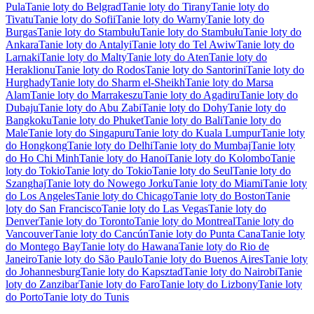
Pula
Tanie loty do Belgrad
Tanie loty do Tirany
Tanie loty do
Tivatu
Tanie loty do Sofii
Tanie loty do Warny
Tanie loty do
Burgas
Tanie loty do Stambułu
Tanie loty do Stambułu
Tanie loty do
Ankara
Tanie loty do Antalyi
Tanie loty do Tel Awiw
Tanie loty do
Larnaki
Tanie loty do Malty
Tanie loty do Aten
Tanie loty do
Heraklionu
Tanie loty do Rodos
Tanie loty do Santorini
Tanie loty do
Hurghady
Tanie loty do Sharm el-Sheikh
Tanie loty do Marsa
Alam
Tanie loty do Marrakeszu
Tanie loty do Agadiru
Tanie loty do
Dubaju
Tanie loty do Abu Zabi
Tanie loty do Dohy
Tanie loty do
Bangkoku
Tanie loty do Phuket
Tanie loty do Bali
Tanie loty do
Male
Tanie loty do Singapuru
Tanie loty do Kuala Lumpur
Tanie loty
do Hongkong
Tanie loty do Delhi
Tanie loty do Mumbaj
Tanie loty
do Ho Chi Minh
Tanie loty do Hanoi
Tanie loty do Kolombo
Tanie
loty do Tokio
Tanie loty do Tokio
Tanie loty do Seul
Tanie loty do
Szanghaj
Tanie loty do Nowego Jorku
Tanie loty do Miami
Tanie loty
do Los Angeles
Tanie loty do Chicago
Tanie loty do Boston
Tanie
loty do San Francisco
Tanie loty do Las Vegas
Tanie loty do
Denver
Tanie loty do Toronto
Tanie loty do Montreal
Tanie loty do
Vancouver
Tanie loty do Cancún
Tanie loty do Punta Cana
Tanie loty
do Montego Bay
Tanie loty do Hawana
Tanie loty do Rio de
Janeiro
Tanie loty do São Paulo
Tanie loty do Buenos Aires
Tanie loty
do Johannesburg
Tanie loty do Kapsztad
Tanie loty do Nairobi
Tanie
loty do Zanzibar
Tanie loty do Faro
Tanie loty do Lizbony
Tanie loty
do Porto
Tanie loty do Tunis