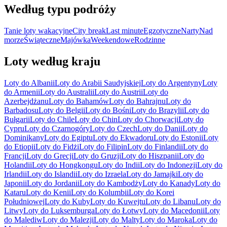
Według typu podróży
Tanie loty wakacyjne
City break
Last minute
Egzotyczne
Narty
Nad
morze
Świąteczne
Majówka
Weekendowe
Rodzinne
Loty według kraju
Loty do Albanii
Loty do Arabii Saudyjskiej
Loty do Argentyny
Loty
do Armenii
Loty do Australii
Loty do Austrii
Loty do
Azerbejdżanu
Loty do Bahamów
Loty do Bahrajnu
Loty do
Barbadosu
Loty do Belgii
Loty do Bośni
Loty do Brazylii
Loty do
Bułgarii
Loty do Chile
Loty do Chin
Loty do Chorwacji
Loty do
Cypru
Loty do Czarnogóry
Loty do Czech
Loty do Danii
Loty do
Dominikany
Loty do Egiptu
Loty do Ekwadoru
Loty do Estonii
Loty
do Etiopii
Loty do Fidżi
Loty do Filipin
Loty do Finlandii
Loty do
Francji
Loty do Grecji
Loty do Gruzji
Loty do Hiszpanii
Loty do
Holandii
Loty do Hongkongu
Loty do Indii
Loty do Indonezji
Loty do
Irlandii
Loty do Islandii
Loty do Izraela
Loty do Jamajki
Loty do
Japonii
Loty do Jordanii
Loty do Kambodży
Loty do Kanady
Loty do
Kataru
Loty do Kenii
Loty do Kolumbii
Loty do Korei
Południowej
Loty do Kuby
Loty do Kuwejtu
Loty do Libanu
Loty do
Litwy
Loty do Luksemburga
Loty do Łotwy
Loty do Macedonii
Loty
do Malediw
Loty do Malezji
Loty do Malty
Loty do Maroka
Loty do