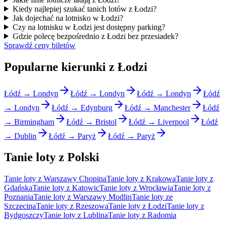
Kiedy najlepiej szukać tanich lotów z Łodzi?
Jak dojechać na lotnisko w Łodzi?
Czy na lotnisku w Łodzi jest dostępny parking?
Gdzie polecę bezpośrednio z Łodzi bez przesiadek?
Sprawdź ceny biletów
Popularne kierunki z Łodzi
Łódź → Londyn
Łódź → Londyn
Łódź → Londyn
Łódź
→ Londyn
Łódź → Edynburg
Łódź → Manchester
Łódź
→ Birmingham
Łódź → Bristol
Łódź → Liverpool
Łódź
→ Dublin
Łódź → Paryż
Łódź → Paryż
Tanie loty z Polski
Tanie loty z Warszawy Chopina
Tanie loty z Krakowa
Tanie loty z
Gdańska
Tanie loty z Katowic
Tanie loty z Wrocławia
Tanie loty z
Poznania
Tanie loty z Warszawy Modlin
Tanie loty ze
Szczecina
Tanie loty z Rzeszowa
Tanie loty z Łodzi
Tanie loty z
Bydgoszczy
Tanie loty z Lublina
Tanie loty z Radomia