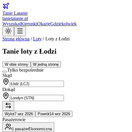
Tanie Latanie
tanielatanie.pl
Wyszukaj
Kierunki
Okazje
Gdziekolwiek
Strona główna
/
Loty
/
Loty z Łodzi
Tanie loty z Łodzi
W obie strony
W jedną stronę
Tylko bezpośrednie
Skąd
Dokąd
Wylot
7 wrz 2026
Powrót
14 wrz 2026
Pasażerowie
1
pasażer
Ekonomiczna