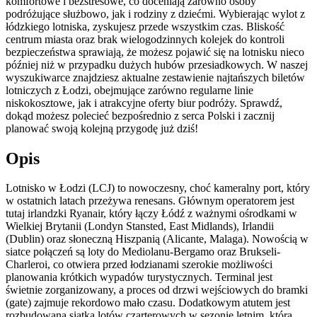
komfortowe i bezstresowe, co doceniają zarówno osoby
podróżujące służbowo, jak i rodziny z dziećmi. Wybierając wylot z
łódzkiego lotniska, zyskujesz przede wszystkim czas. Bliskość
centrum miasta oraz brak wielogodzinnych kolejek do kontroli
bezpieczeństwa sprawiają, że możesz pojawić się na lotnisku nieco
później niż w przypadku dużych hubów przesiadkowych. W naszej
wyszukiwarce znajdziesz aktualne zestawienie najtańszych biletów
lotniczych z Łodzi, obejmujące zarówno regularne linie
niskokosztowe, jak i atrakcyjne oferty biur podróży. Sprawdź,
dokąd możesz polecieć bezpośrednio z serca Polski i zacznij
planować swoją kolejną przygodę już dziś!
Opis
Lotnisko w Łodzi (LCJ) to nowoczesny, choć kameralny port, który
w ostatnich latach przeżywa renesans. Głównym operatorem jest
tutaj irlandzki Ryanair, który łączy Łódź z ważnymi ośrodkami w
Wielkiej Brytanii (Londyn Stansted, East Midlands), Irlandii
(Dublin) oraz słoneczną Hiszpanią (Alicante, Malaga). Nowością w
siatce połączeń są loty do Mediolanu-Bergamo oraz Brukseli-
Charleroi, co otwiera przed łodzianami szerokie możliwości
planowania krótkich wypadów turystycznych. Terminal jest
świetnie zorganizowany, a proces od drzwi wejściowych do bramki
(gate) zajmuje rekordowo mało czasu. Dodatkowym atutem jest
rozbudowana siatka lotów czarterowych w sezonie letnim, która