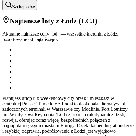
Szukaj lotów
Najtańsze loty
z Łódź
(
LCJ
)
Aktualne najniższe ceny „od" — wszystkie kierunki z
Łódź
,
posortowane od najtańszego.
Planujesz urlop lub weekendowy city break i mieszkasz w
centralnej Polsce? Tanie loty z Łodzi to doskonała alternatywa dla
zatłoczonych terminali w Warszawie czy Modlinie. Port Lotniczy
im. Władysława Reymonta (LCJ) z roku na rok dynamicznie się
rozwija, oferując coraz więcej bezpośrednich połączeń z
najpopularniejszymi miastami Europy. Dzięki kameralnej atmosferze
i szybkiej odprawie, podróżowanie z Łodzi jest wyjątkowo