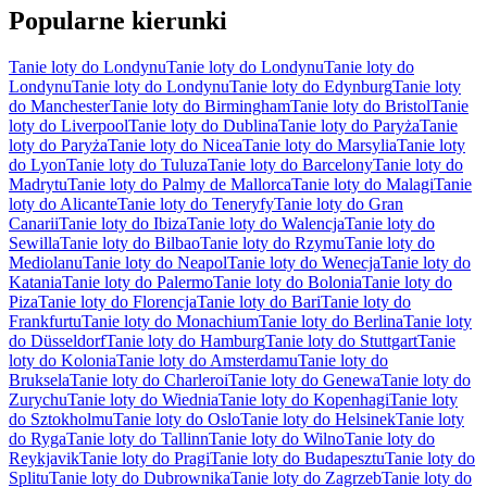
Popularne kierunki
Tanie loty do Londynu
Tanie loty do Londynu
Tanie loty do
Londynu
Tanie loty do Londynu
Tanie loty do Edynburg
Tanie loty
do Manchester
Tanie loty do Birmingham
Tanie loty do Bristol
Tanie
loty do Liverpool
Tanie loty do Dublina
Tanie loty do Paryża
Tanie
loty do Paryża
Tanie loty do Nicea
Tanie loty do Marsylia
Tanie loty
do Lyon
Tanie loty do Tuluza
Tanie loty do Barcelony
Tanie loty do
Madrytu
Tanie loty do Palmy de Mallorca
Tanie loty do Malagi
Tanie
loty do Alicante
Tanie loty do Teneryfy
Tanie loty do Gran
Canarii
Tanie loty do Ibiza
Tanie loty do Walencja
Tanie loty do
Sewilla
Tanie loty do Bilbao
Tanie loty do Rzymu
Tanie loty do
Mediolanu
Tanie loty do Neapol
Tanie loty do Wenecja
Tanie loty do
Katania
Tanie loty do Palermo
Tanie loty do Bolonia
Tanie loty do
Piza
Tanie loty do Florencja
Tanie loty do Bari
Tanie loty do
Frankfurtu
Tanie loty do Monachium
Tanie loty do Berlina
Tanie loty
do Düsseldorf
Tanie loty do Hamburg
Tanie loty do Stuttgart
Tanie
loty do Kolonia
Tanie loty do Amsterdamu
Tanie loty do
Bruksela
Tanie loty do Charleroi
Tanie loty do Genewa
Tanie loty do
Zurychu
Tanie loty do Wiednia
Tanie loty do Kopenhagi
Tanie loty
do Sztokholmu
Tanie loty do Oslo
Tanie loty do Helsinek
Tanie loty
do Ryga
Tanie loty do Tallinn
Tanie loty do Wilno
Tanie loty do
Reykjavik
Tanie loty do Pragi
Tanie loty do Budapesztu
Tanie loty do
Splitu
Tanie loty do Dubrownika
Tanie loty do Zagrzeb
Tanie loty do