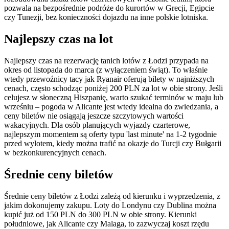
pozwala na bezpośrednie podróże do kurortów w Grecji, Egipcie
czy Tunezji, bez konieczności dojazdu na inne polskie lotniska.
Najlepszy czas na lot
Najlepszy czas na rezerwację tanich lotów z Łodzi przypada na
okres od listopada do marca (z wyłączeniem świąt). To właśnie
wtedy przewoźnicy tacy jak Ryanair oferują bilety w najniższych
cenach, często schodząc poniżej 200 PLN za lot w obie strony. Jeśli
celujesz w słoneczną Hiszpanię, warto szukać terminów w maju lub
wrześniu – pogoda w Alicante jest wtedy idealna do zwiedzania, a
ceny biletów nie osiągają jeszcze szczytowych wartości
wakacyjnych. Dla osób planujących wyjazdy czarterowe,
najlepszym momentem są oferty typu 'last minute' na 1-2 tygodnie
przed wylotem, kiedy można trafić na okazje do Turcji czy Bułgarii
w bezkonkurencyjnych cenach.
Średnie ceny biletów
Średnie ceny biletów z Łodzi zależą od kierunku i wyprzedzenia, z
jakim dokonujemy zakupu. Loty do Londynu czy Dublina można
kupić już od 150 PLN do 300 PLN w obie strony. Kierunki
południowe, jak Alicante czy Malaga, to zazwyczaj koszt rzędu