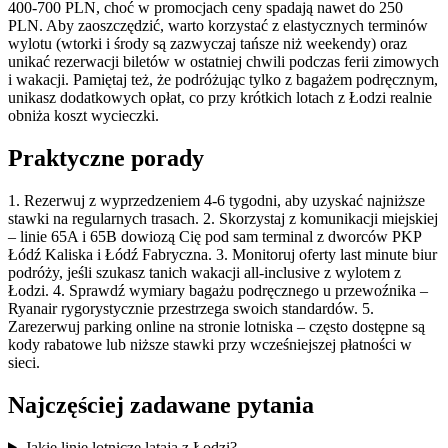
400-700 PLN, choć w promocjach ceny spadają nawet do 250
PLN. Aby zaoszczędzić, warto korzystać z elastycznych terminów
wylotu (wtorki i środy są zazwyczaj tańsze niż weekendy) oraz
unikać rezerwacji biletów w ostatniej chwili podczas ferii zimowych
i wakacji. Pamiętaj też, że podróżując tylko z bagażem podręcznym,
unikasz dodatkowych opłat, co przy krótkich lotach z Łodzi realnie
obniża koszt wycieczki.
Praktyczne porady
1. Rezerwuj z wyprzedzeniem 4-6 tygodni, aby uzyskać najniższe
stawki na regularnych trasach. 2. Skorzystaj z komunikacji miejskiej
– linie 65A i 65B dowiozą Cię pod sam terminal z dworców PKP
Łódź Kaliska i Łódź Fabryczna. 3. Monitoruj oferty last minute biur
podróży, jeśli szukasz tanich wakacji all-inclusive z wylotem z
Łodzi. 4. Sprawdź wymiary bagażu podręcznego u przewoźnika –
Ryanair rygorystycznie przestrzega swoich standardów. 5.
Zarezerwuj parking online na stronie lotniska – często dostępne są
kody rabatowe lub niższe stawki przy wcześniejszej płatności w
sieci.
Najczęściej zadawane pytania
Jakie linie lotnicze latają z Łodzi?