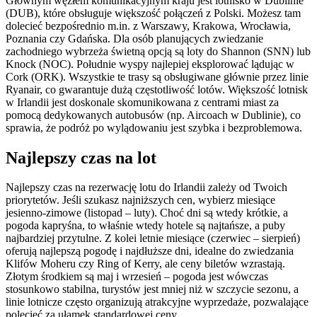
Głównym węzłem komunikacyjnym kraju jest lotnisko w Dublinie
(DUB), które obsługuje większość połączeń z Polski. Możesz tam
dolecieć bezpośrednio m.in. z Warszawy, Krakowa, Wrocławia,
Poznania czy Gdańska. Dla osób planujących zwiedzanie
zachodniego wybrzeża świetną opcją są loty do Shannon (SNN) lub
Knock (NOC). Południe wyspy najlepiej eksplorować lądując w
Cork (ORK). Wszystkie te trasy są obsługiwane głównie przez linie
Ryanair, co gwarantuje dużą częstotliwość lotów. Większość lotnisk
w Irlandii jest doskonale skomunikowana z centrami miast za
pomocą dedykowanych autobusów (np. Aircoach w Dublinie), co
sprawia, że podróż po wylądowaniu jest szybka i bezproblemowa.
Najlepszy czas na lot
Najlepszy czas na rezerwację lotu do Irlandii zależy od Twoich
priorytetów. Jeśli szukasz najniższych cen, wybierz miesiące
jesienno-zimowe (listopad – luty). Choć dni są wtedy krótkie, a
pogoda kapryśna, to właśnie wtedy hotele są najtańsze, a puby
najbardziej przytulne. Z kolei letnie miesiące (czerwiec – sierpień)
oferują najlepszą pogodę i najdłuższe dni, idealne do zwiedzania
Klifów Moheru czy Ring of Kerry, ale ceny biletów wzrastają.
Złotym środkiem są maj i wrzesień – pogoda jest wówczas
stosunkowo stabilna, turystów jest mniej niż w szczycie sezonu, a
linie lotnicze często organizują atrakcyjne wyprzedaże, pozwalające
polecieć za ułamek standardowej ceny.