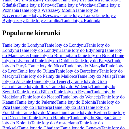
Gdańska
Tanie loty z Katowic
Tanie loty z Wrocławia
Tanie loty z
Poznania
Tanie loty z Warszawy Modlin
Tanie loty ze
Szczecina
Tanie loty z Rzeszowa
Tanie loty z Łodzi
Tanie loty z
Bydgoszczy
Tanie loty z Lublina
Tanie loty z Radomia
Popularne kierunki
Tanie loty do Londynu
Tanie loty do Londynu
Tanie loty do
Londynu
Tanie loty do Londynu
Tanie loty do Edynburg
Tanie loty
do Manchester
Tanie loty do Birmingham
Tanie loty do Bristol
Tanie
loty do Liverpool
Tanie loty do Dublina
Tanie loty do Paryża
Tanie
loty do Paryża
Tanie loty do Nicea
Tanie loty do Marsylia
Tanie loty
do Lyon
Tanie loty do Tuluza
Tanie loty do Barcelony
Tanie loty do
Madrytu
Tanie loty do Palmy de Mallorca
Tanie loty do Malagi
Tanie
loty do Alicante
Tanie loty do Teneryfy
Tanie loty do Gran
Canarii
Tanie loty do Ibiza
Tanie loty do Walencja
Tanie loty do
Sewilla
Tanie loty do Bilbao
Tanie loty do Rzymu
Tanie loty do
Mediolanu
Tanie loty do Neapol
Tanie loty do Wenecja
Tanie loty do
Katania
Tanie loty do Palermo
Tanie loty do Bolonia
Tanie loty do
Piza
Tanie loty do Florencja
Tanie loty do Bari
Tanie loty do
Frankfurtu
Tanie loty do Monachium
Tanie loty do Berlina
Tanie loty
do Düsseldorf
Tanie loty do Hamburg
Tanie loty do Stuttgart
Tanie
loty do Kolonia
Tanie loty do Amsterdamu
Tanie loty do
Bruksela
Tanie loty do Charleroi
Tanie loty do Genewa
Tanie loty do