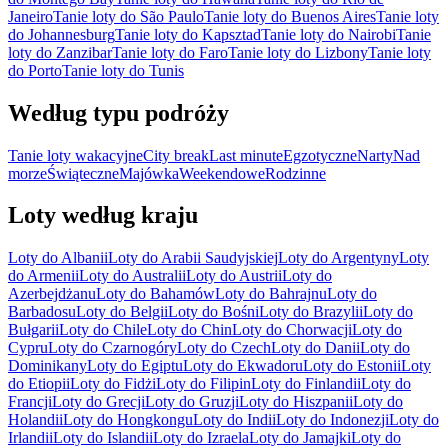
Janeiro
Tanie loty do São Paulo
Tanie loty do Buenos Aires
Tanie loty
do Johannesburg
Tanie loty do Kapsztad
Tanie loty do Nairobi
Tanie
loty do Zanzibar
Tanie loty do Faro
Tanie loty do Lizbony
Tanie loty
do Porto
Tanie loty do Tunis
Według typu podróży
Tanie loty wakacyjne
City break
Last minute
Egzotyczne
Narty
Nad
morze
Świąteczne
Majówka
Weekendowe
Rodzinne
Loty według kraju
Loty do Albanii
Loty do Arabii Saudyjskiej
Loty do Argentyny
Loty
do Armenii
Loty do Australii
Loty do Austrii
Loty do
Azerbejdżanu
Loty do Bahamów
Loty do Bahrajnu
Loty do
Barbadosu
Loty do Belgii
Loty do Bośni
Loty do Brazylii
Loty do
Bułgarii
Loty do Chile
Loty do Chin
Loty do Chorwacji
Loty do
Cypru
Loty do Czarnogóry
Loty do Czech
Loty do Danii
Loty do
Dominikany
Loty do Egiptu
Loty do Ekwadoru
Loty do Estonii
Loty
do Etiopii
Loty do Fidżi
Loty do Filipin
Loty do Finlandii
Loty do
Francji
Loty do Grecji
Loty do Gruzji
Loty do Hiszpanii
Loty do
Holandii
Loty do Hongkongu
Loty do Indii
Loty do Indonezji
Loty do
Irlandii
Loty do Islandii
Loty do Izraela
Loty do Jamajki
Loty do