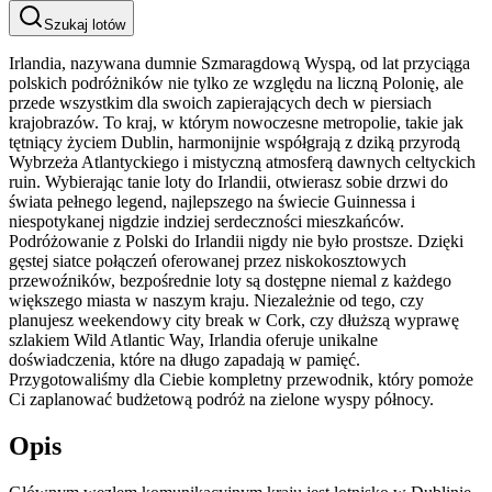
Szukaj lotów
Irlandia, nazywana dumnie Szmaragdową Wyspą, od lat przyciąga
polskich podróżników nie tylko ze względu na liczną Polonię, ale
przede wszystkim dla swoich zapierających dech w piersiach
krajobrazów. To kraj, w którym nowoczesne metropolie, takie jak
tętniący życiem Dublin, harmonijnie współgrają z dziką przyrodą
Wybrzeża Atlantyckiego i mistyczną atmosferą dawnych celtyckich
ruin. Wybierając tanie loty do Irlandii, otwierasz sobie drzwi do
świata pełnego legend, najlepszego na świecie Guinnessa i
niespotykanej nigdzie indziej serdeczności mieszkańców.
Podróżowanie z Polski do Irlandii nigdy nie było prostsze. Dzięki
gęstej siatce połączeń oferowanej przez niskokosztowych
przewoźników, bezpośrednie loty są dostępne niemal z każdego
większego miasta w naszym kraju. Niezależnie od tego, czy
planujesz weekendowy city break w Cork, czy dłuższą wyprawę
szlakiem Wild Atlantic Way, Irlandia oferuje unikalne
doświadczenia, które na długo zapadają w pamięć.
Przygotowaliśmy dla Ciebie kompletny przewodnik, który pomoże
Ci zaplanować budżetową podróż na zielone wyspy północy.
Opis