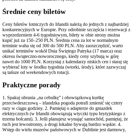
Średnie ceny biletów
Ceny biletów lotniczych do Irlandii należą do jednych z najbardziej
konkurencyjnych w Europie. Przy odrobinie szczęścia i rezerwacji z
wyprzedzeniem 4-6 tygodniowym, bilety w obie strony można
kupić już za 150–250 PLN. Średnia cena za lot w normalnym
terminie waha się od 300 do 500 PLN. Aby zaoszczędzić, warto
unikać terminów wokół Dnia Świętego Patryka (17 marca) oraz
okresu świąteczno-noworocznego, kiedy ceny szybują w górę
nawet do 1000 PLN. Korzystaj z kalendarzy niskich cen i staraj się
wybierać loty w środku tygodnia (wtorki, środy), które zazwyczaj
są tańsze od weekendowych rotacji.
Praktyczne porady
1. Spakuj ubrania „na cebulkę” i obowiązkową kurtkę
przeciwdeszczową – irlandzka pogoda potrafi zmienić się cztery
razy w ciągu godziny. 2. Pamiętaj o adapterze do gniazdek
elektrycznych (w Irlandii obowiązują wtyczki typu brytyjskiego z
trzema bolcami). 3. Jeśli planujesz wynająć samochód, pamiętaj, że
ruch jest lewostronny, a drogi lokalne bywają bardzo wąskie. 4.
Wstęp do wielu muzeów państwowych w Dublinie jest darmowy,