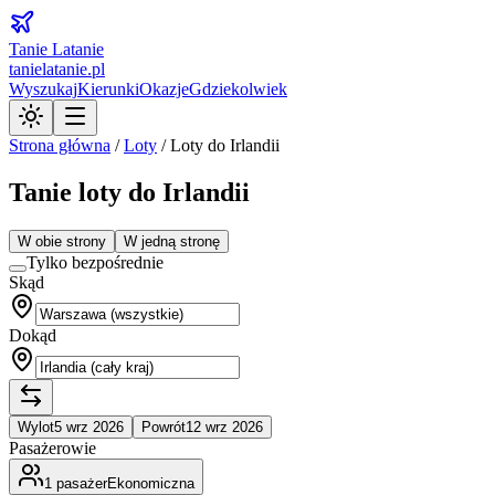
Tanie Latanie
tanielatanie.pl
Wyszukaj
Kierunki
Okazje
Gdziekolwiek
Strona główna
/
Loty
/
Loty do Irlandii
Tanie loty do Irlandii
W obie strony
W jedną stronę
Tylko bezpośrednie
Skąd
Dokąd
Wylot
5 wrz 2026
Powrót
12 wrz 2026
Pasażerowie
1
pasażer
Ekonomiczna