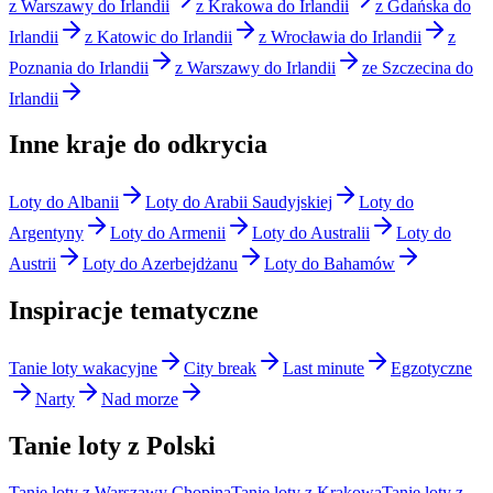
z Warszawy do Irlandii
z Krakowa do Irlandii
z Gdańska do
Irlandii
z Katowic do Irlandii
z Wrocławia do Irlandii
z
Poznania do Irlandii
z Warszawy do Irlandii
ze Szczecina do
Irlandii
Inne kraje do odkrycia
Loty do Albanii
Loty do Arabii Saudyjskiej
Loty do
Argentyny
Loty do Armenii
Loty do Australii
Loty do
Austrii
Loty do Azerbejdżanu
Loty do Bahamów
Inspiracje tematyczne
Tanie loty wakacyjne
City break
Last minute
Egzotyczne
Narty
Nad morze
Tanie loty z Polski
Tanie loty z Warszawy Chopina
Tanie loty z Krakowa
Tanie loty z