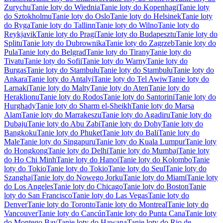
Zurychu
Tanie loty do Wiednia
Tanie loty do Kopenhagi
Tanie loty
do Sztokholmu
Tanie loty do Oslo
Tanie loty do Helsinek
Tanie loty
do Ryga
Tanie loty do Tallinn
Tanie loty do Wilno
Tanie loty do
Reykjavik
Tanie loty do Pragi
Tanie loty do Budapesztu
Tanie loty do
Splitu
Tanie loty do Dubrownika
Tanie loty do Zagrzeb
Tanie loty do
Pula
Tanie loty do Belgrad
Tanie loty do Tirany
Tanie loty do
Tivatu
Tanie loty do Sofii
Tanie loty do Warny
Tanie loty do
Burgas
Tanie loty do Stambułu
Tanie loty do Stambułu
Tanie loty do
Ankara
Tanie loty do Antalyi
Tanie loty do Tel Awiw
Tanie loty do
Larnaki
Tanie loty do Malty
Tanie loty do Aten
Tanie loty do
Heraklionu
Tanie loty do Rodos
Tanie loty do Santorini
Tanie loty do
Hurghady
Tanie loty do Sharm el-Sheikh
Tanie loty do Marsa
Alam
Tanie loty do Marrakeszu
Tanie loty do Agadiru
Tanie loty do
Dubaju
Tanie loty do Abu Zabi
Tanie loty do Dohy
Tanie loty do
Bangkoku
Tanie loty do Phuket
Tanie loty do Bali
Tanie loty do
Male
Tanie loty do Singapuru
Tanie loty do Kuala Lumpur
Tanie loty
do Hongkong
Tanie loty do Delhi
Tanie loty do Mumbaj
Tanie loty
do Ho Chi Minh
Tanie loty do Hanoi
Tanie loty do Kolombo
Tanie
loty do Tokio
Tanie loty do Tokio
Tanie loty do Seul
Tanie loty do
Szanghaj
Tanie loty do Nowego Jorku
Tanie loty do Miami
Tanie loty
do Los Angeles
Tanie loty do Chicago
Tanie loty do Boston
Tanie
loty do San Francisco
Tanie loty do Las Vegas
Tanie loty do
Denver
Tanie loty do Toronto
Tanie loty do Montreal
Tanie loty do
Vancouver
Tanie loty do Cancún
Tanie loty do Punta Cana
Tanie loty
do Montego Bay
Tanie loty do Hawana
Tanie loty do Rio de