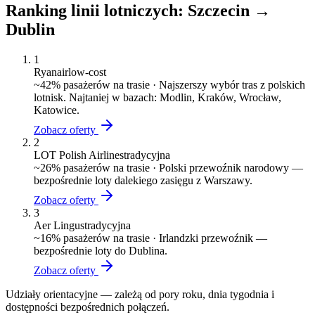
Ranking linii lotniczych:
Szczecin
→
Dublin
1
Ryanair
low-cost
~
42
% pasażerów na trasie ·
Najszerszy wybór tras z polskich
lotnisk. Najtaniej w bazach: Modlin, Kraków, Wrocław,
Katowice.
Zobacz oferty
2
LOT Polish Airlines
tradycyjna
~
26
% pasażerów na trasie ·
Polski przewoźnik narodowy —
bezpośrednie loty dalekiego zasięgu z Warszawy.
Zobacz oferty
3
Aer Lingus
tradycyjna
~
16
% pasażerów na trasie ·
Irlandzki przewoźnik —
bezpośrednie loty do Dublina.
Zobacz oferty
Udziały orientacyjne — zależą od pory roku, dnia tygodnia i
dostępności bezpośrednich połączeń.