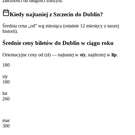
zależności od długości tranzytu.
Kiedy najtaniej
z Szczecin do Dublin
?
Średnia cena „od" wg miesiąca (ostatnie 12 miesięcy z naszej
historii).
Średnie ceny biletów
do Dublin
w ciągu roku
Orientacyjne ceny od (zł) — najtaniej w
sty
, najdrożej w
lip
.
180
sty
180
lut
260
mar
300