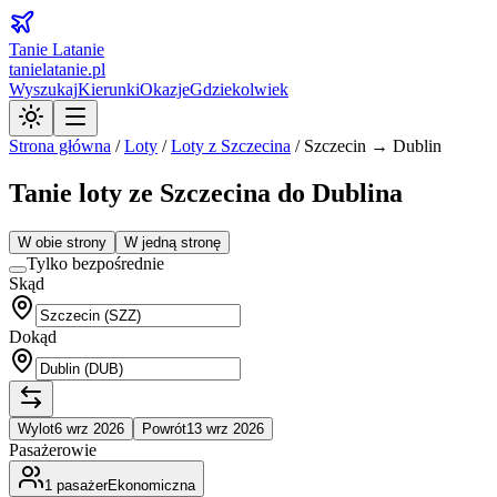
Tanie Latanie
tanielatanie.pl
Wyszukaj
Kierunki
Okazje
Gdziekolwiek
Strona główna
/
Loty
/
Loty z
Szczecina
/
Szczecin → Dublin
Tanie loty ze Szczecina do Dublina
W obie strony
W jedną stronę
Tylko bezpośrednie
Skąd
Dokąd
Wylot
6 wrz 2026
Powrót
13 wrz 2026
Pasażerowie
1
pasażer
Ekonomiczna