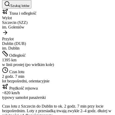
Szukaj lotów
Trasa i odległość
Wylot
Szczecin
(
SZZ
)
im.
Goleniów
Przylot
Dublin
(
DUB
)
im.
Dublin
Odległość
1395
km
w linii prostej (po wielkim kole)
Czas lotu
2 godz. 7 min
lot bezpośredni, orientacyjnie
Prędkość rejsowa
~
820
km/h
typowy samolot pasażerski
Czas lotu z
Szczecin
do
Dublin
to ok.
2 godz. 7 min
przy locie
bezpośrednim. Loty z przesiadką trwają zwykle 2–4 godz. dłużej w