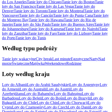
do Los Angeles
Tanie loty do Chicago
Tanie loty do Boston
Tanie
loty do San Francisco
Tanie loty do Las Vegas
Tanie loty do
Denver
Tanie loty do Toronto
Tanie loty do Montreal
Tanie loty do
Vancouver
Tanie loty do Cancún
Tanie loty do Punta Cana
Tanie loty
do Montego Bay
Tanie loty do Hawana
Tanie loty do Rio de
Janeiro
Tanie loty do São Paulo
Tanie loty do Buenos Aires
Tanie loty
do Johannesburg
Tanie loty do Kapsztad
Tanie loty do Nairobi
Tanie
loty do Zanzibar
Tanie loty do Faro
Tanie loty do Lizbony
Tanie loty
do Porto
Tanie loty do Tunis
Według typu podróży
Tanie loty wakacyjne
City break
Last minute
Egzotyczne
Narty
Nad
morze
Świąteczne
Majówka
Weekendowe
Rodzinne
Loty według kraju
Loty do Albanii
Loty do Arabii Saudyjskiej
Loty do Argentyny
Loty
do Armenii
Loty do Australii
Loty do Austrii
Loty do
Azerbejdżanu
Loty do Bahamów
Loty do Bahrajnu
Loty do
Barbadosu
Loty do Belgii
Loty do Bośni
Loty do Brazylii
Loty do
Bułgarii
Loty do Chile
Loty do Chin
Loty do Chorwacji
Loty do
Cypru
Loty do Czarnogóry
Loty do Czech
Loty do Danii
Loty do
Dominikany
Loty do Egiptu
Loty do Ekwadoru
Loty do Estonii
Loty