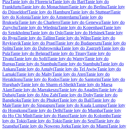
Piza
Tanie loty do Florencja
Tanie loty do Bari
Tanie loty do
Frankfurtu
Tanie loty do Monachium
Tanie loty do Berlina
Tanie loty
do Düsseldorf
Tanie loty do Hamburg
Tanie loty do Stuttgart
Tanie
loty do Kolonia
Tanie loty do Amsterdamu
Tanie loty do
Bruksela
Tanie loty do Charleroi
Tanie loty do Genewa
Tanie loty do
Zurychu
Tanie loty do Wiednia
Tanie loty do Kopenhagi
Tanie loty
do Sztokholmu
Tanie loty do Oslo
Tanie loty do Helsinek
Tanie loty
do Ryga
Tanie loty do Tallinn
Tanie loty do Wilno
Tanie loty do
Reykjavik
Tanie loty do Pragi
Tanie loty do Budapesztu
Tanie loty do
Splitu
Tanie loty do Dubrownika
Tanie loty do Zagrzeb
Tanie loty do
Pula
Tanie loty do Belgrad
Tanie loty do Tirany
Tanie loty do
Tivatu
Tanie loty do Sofii
Tanie loty do Warny
Tanie loty do
Burgas
Tanie loty do Stambułu
Tanie loty do Stambułu
Tanie loty do
Ankara
Tanie loty do Antalyi
Tanie loty do Tel Awiw
Tanie loty do
Larnaki
Tanie loty do Malty
Tanie loty do Aten
Tanie loty do
Heraklionu
Tanie loty do Rodos
Tanie loty do Santorini
Tanie loty do
Hurghady
Tanie loty do Sharm el-Sheikh
Tanie loty do Marsa
Alam
Tanie loty do Marrakeszu
Tanie loty do Agadiru
Tanie loty do
Dubaju
Tanie loty do Abu Zabi
Tanie loty do Dohy
Tanie loty do
Bangkoku
Tanie loty do Phuket
Tanie loty do Bali
Tanie loty do
Male
Tanie loty do Singapuru
Tanie loty do Kuala Lumpur
Tanie loty
do Hongkong
Tanie loty do Delhi
Tanie loty do Mumbaj
Tanie loty
do Ho Chi Minh
Tanie loty do Hanoi
Tanie loty do Kolombo
Tanie
loty do Tokio
Tanie loty do Tokio
Tanie loty do Seul
Tanie loty do
Szanghaj
Tanie loty do Nowego Jorku
Tanie loty do Miami
Tanie loty