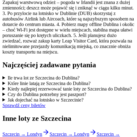
Zapakuj warstwową odzież – pogoda w Irlandii jest znana z dużej
zmienności; deszcz może pojawić się i zniknąć w ciągu kilku minut.
3. Po przylocie na lotnisko w Dublinie (DUB) skorzystaj z
autobusów Airlink lub Aircoach, które są najszybszym sposobem na
dotarcie do centrum miasta. 4. Pobierz mapy offline Dublina i okolic
– choć Wi-Fi jest dostępne w wielu miejscach, stabilna mapa ułatwi
poruszanie się po krętych uliczkach. 5. Jeśli planujesz dużo
zwiedzać, rozważ zakup karty Leap Visitor Card, która pozwala na
nielimitowane przejazdy komunikacją miejską, co znacznie obniża
koszty transportu na miejscu.
Najczęściej zadawane pytania
Ile trwa lot ze Szczecina do Dublina?
Które linie latają ze Szczecina do Dublina?
Kiedy najlepiej rezerwować tanie loty ze Szczecina do Dublina?
Czy do Dublina potrzebny jest paszport?
Jak dojechać na lotnisko w Szczecinie?
Sprawdź ceny biletów
Inne loty ze Szczecina
Szczecin → Londyn
Szczecin → Londyn
Szczecin →