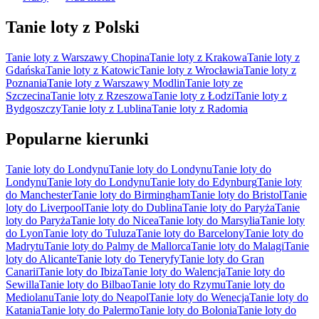
Tanie loty z Polski
Tanie loty z Warszawy Chopina
Tanie loty z Krakowa
Tanie loty z
Gdańska
Tanie loty z Katowic
Tanie loty z Wrocławia
Tanie loty z
Poznania
Tanie loty z Warszawy Modlin
Tanie loty ze
Szczecina
Tanie loty z Rzeszowa
Tanie loty z Łodzi
Tanie loty z
Bydgoszczy
Tanie loty z Lublina
Tanie loty z Radomia
Popularne kierunki
Tanie loty do Londynu
Tanie loty do Londynu
Tanie loty do
Londynu
Tanie loty do Londynu
Tanie loty do Edynburg
Tanie loty
do Manchester
Tanie loty do Birmingham
Tanie loty do Bristol
Tanie
loty do Liverpool
Tanie loty do Dublina
Tanie loty do Paryża
Tanie
loty do Paryża
Tanie loty do Nicea
Tanie loty do Marsylia
Tanie loty
do Lyon
Tanie loty do Tuluza
Tanie loty do Barcelony
Tanie loty do
Madrytu
Tanie loty do Palmy de Mallorca
Tanie loty do Malagi
Tanie
loty do Alicante
Tanie loty do Teneryfy
Tanie loty do Gran
Canarii
Tanie loty do Ibiza
Tanie loty do Walencja
Tanie loty do
Sewilla
Tanie loty do Bilbao
Tanie loty do Rzymu
Tanie loty do
Mediolanu
Tanie loty do Neapol
Tanie loty do Wenecja
Tanie loty do
Katania
Tanie loty do Palermo
Tanie loty do Bolonia
Tanie loty do