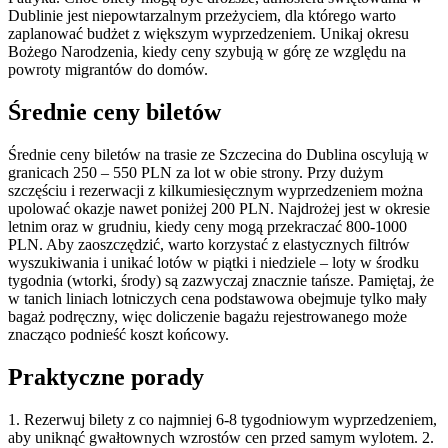
Dublinie jest niepowtarzalnym przeżyciem, dla którego warto
zaplanować budżet z większym wyprzedzeniem. Unikaj okresu
Bożego Narodzenia, kiedy ceny szybują w górę ze względu na
powroty migrantów do domów.
Średnie ceny biletów
Średnie ceny biletów na trasie ze Szczecina do Dublina oscylują w
granicach 250 – 550 PLN za lot w obie strony. Przy dużym
szczęściu i rezerwacji z kilkumiesięcznym wyprzedzeniem można
upolować okazje nawet poniżej 200 PLN. Najdrożej jest w okresie
letnim oraz w grudniu, kiedy ceny mogą przekraczać 800-1000
PLN. Aby zaoszczędzić, warto korzystać z elastycznych filtrów
wyszukiwania i unikać lotów w piątki i niedziele – loty w środku
tygodnia (wtorki, środy) są zazwyczaj znacznie tańsze. Pamiętaj, że
w tanich liniach lotniczych cena podstawowa obejmuje tylko mały
bagaż podręczny, więc doliczenie bagażu rejestrowanego może
znacząco podnieść koszt końcowy.
Praktyczne porady
1. Rezerwuj bilety z co najmniej 6-8 tygodniowym wyprzedzeniem,
aby uniknąć gwałtownych wzrostów cen przed samym wylotem. 2.