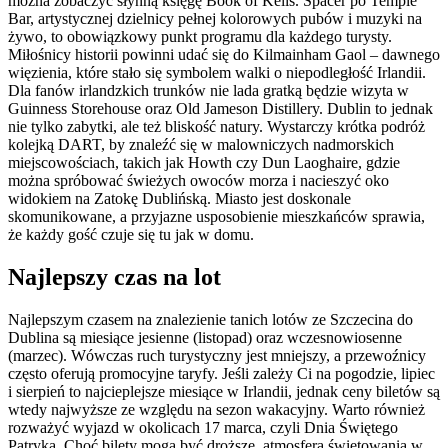
można zobaczyć słynną księgę Book of Kells. Spacer po Temple
Bar, artystycznej dzielnicy pełnej kolorowych pubów i muzyki na
żywo, to obowiązkowy punkt programu dla każdego turysty.
Miłośnicy historii powinni udać się do Kilmainham Gaol – dawnego
więzienia, które stało się symbolem walki o niepodległość Irlandii.
Dla fanów irlandzkich trunków nie lada gratką będzie wizyta w
Guinness Storehouse oraz Old Jameson Distillery. Dublin to jednak
nie tylko zabytki, ale też bliskość natury. Wystarczy krótka podróż
kolejką DART, by znaleźć się w malowniczych nadmorskich
miejscowościach, takich jak Howth czy Dun Laoghaire, gdzie
można spróbować świeżych owoców morza i nacieszyć oko
widokiem na Zatokę Dublińską. Miasto jest doskonale
skomunikowane, a przyjazne usposobienie mieszkańców sprawia,
że każdy gość czuje się tu jak w domu.
Najlepszy czas na lot
Najlepszym czasem na znalezienie tanich lotów ze Szczecina do
Dublina są miesiące jesienne (listopad) oraz wczesnowiosenne
(marzec). Wówczas ruch turystyczny jest mniejszy, a przewoźnicy
często oferują promocyjne taryfy. Jeśli zależy Ci na pogodzie, lipiec
i sierpień to najcieplejsze miesiące w Irlandii, jednak ceny biletów są
wtedy najwyższe ze względu na sezon wakacyjny. Warto również
rozważyć wyjazd w okolicach 17 marca, czyli Dnia Świętego
Patryka. Choć bilety mogą być droższe, atmosfera świętowania w