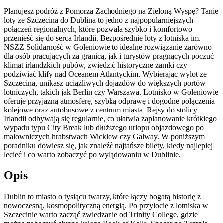
Planujesz podróż z Pomorza Zachodniego na Zieloną Wyspę? Tanie
loty ze Szczecina do Dublina to jedno z najpopularniejszych
połączeń regionalnych, które pozwala szybko i komfortowo
przenieść się do serca Irlandii. Bezpośrednie loty z lotniska im.
NSZZ Solidarność w Goleniowie to idealne rozwiązanie zarówno
dla osób pracujących za granicą, jak i turystów pragnących poczuć
klimat irlandzkich pubów, zwiedzić historyczne zamki czy
podziwiać klify nad Oceanem Atlantyckim. Wybierając wylot ze
Szczecina, unikasz uciążliwych dojazdów do większych portów
lotniczych, takich jak Berlin czy Warszawa. Lotnisko w Goleniowie
oferuje przyjazną atmosferę, szybką odprawę i dogodne połączenia
kolejowe oraz autobusowe z centrum miasta. Rejsy do stolicy
Irlandii odbywają się regularnie, co ułatwia zaplanowanie krótkiego
wypadu typu City Break lub dłuższego urlopu objazdowego po
malowniczych hrabstwach Wicklow czy Galway. W poniższym
poradniku dowiesz się, jak znaleźć najtańsze bilety, kiedy najlepiej
lecieć i co warto zobaczyć po wylądowaniu w Dublinie.
Opis
Dublin to miasto o tysiącu twarzy, które łączy bogatą historię z
nowoczesną, kosmopolityczną energią. Po przylocie z lotniska w
Szczecinie warto zacząć zwiedzanie od Trinity College, gdzie