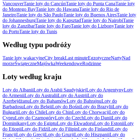
Vancouver
Tanie loty do Cancún
Tanie loty do Punta Cana
Tanie loty
do Montego Bay
Tanie loty do Hawana
Tanie loty do Rio de
Janeiro
Tanie loty do São Paulo
Tanie loty do Buenos Aires
Tanie loty
do Johannesburg
Tanie loty do Kapsztad
Tanie loty do Nairobi
Tanie
loty do Zanzibar
Tanie loty do Faro
Tanie loty do Lizbony
Tanie loty
do Porto
Tanie loty do Tunis
Według typu podróży
Tanie loty wakacyjne
City break
Last minute
Egzotyczne
Narty
Nad
morze
Świąteczne
Majówka
Weekendowe
Rodzinne
Loty według kraju
Loty do Albanii
Loty do Arabii Saudyjskiej
Loty do Argentyny
Loty
do Armenii
Loty do Australii
Loty do Austrii
Loty do
Azerbejdżanu
Loty do Bahamów
Loty do Bahrajnu
Loty do
Barbadosu
Loty do Belgii
Loty do Bośni
Loty do Brazylii
Loty do
Bułgarii
Loty do Chile
Loty do Chin
Loty do Chorwacji
Loty do
Cypru
Loty do Czarnogóry
Loty do Czech
Loty do Danii
Loty do
Dominikany
Loty do Egiptu
Loty do Ekwadoru
Loty do Estonii
Loty
do Etiopii
Loty do Fidżi
Loty do Filipin
Loty do Finlandii
Loty do
Francji
Loty do Grecji
Loty do Gruzji
Loty do Hiszpanii
Loty do