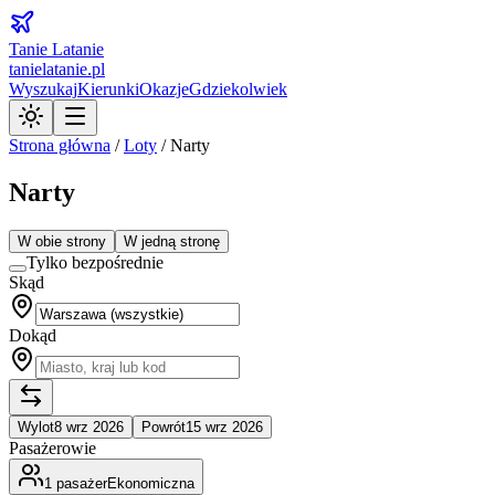
Tanie Latanie
tanielatanie.pl
Wyszukaj
Kierunki
Okazje
Gdziekolwiek
Strona główna
/
Loty
/
Narty
Narty
W obie strony
W jedną stronę
Tylko bezpośrednie
Skąd
Dokąd
Wylot
8 wrz 2026
Powrót
15 wrz 2026
Pasażerowie
1
pasażer
Ekonomiczna