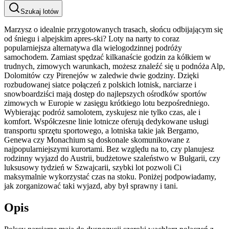
Szukaj lotów
Marzysz o idealnie przygotowanych trasach, słońcu odbijającym się
od śniegu i alpejskim apres-ski? Loty na narty to coraz
popularniejsza alternatywa dla wielogodzinnej podróży
samochodem. Zamiast spędzać kilkanaście godzin za kółkiem w
trudnych, zimowych warunkach, możesz znaleźć się u podnóża Alp,
Dolomitów czy Pirenejów w zaledwie dwie godziny. Dzięki
rozbudowanej siatce połączeń z polskich lotnisk, narciarze i
snowboardziści mają dostęp do najlepszych ośrodków sportów
zimowych w Europie w zasięgu krótkiego lotu bezpośredniego.
Wybierając podróż samolotem, zyskujesz nie tylko czas, ale i
komfort. Współczesne linie lotnicze oferują dedykowane usługi
transportu sprzętu sportowego, a lotniska takie jak Bergamo,
Genewa czy Monachium są doskonale skomunikowane z
najpopularniejszymi kurortami. Bez względu na to, czy planujesz
rodzinny wyjazd do Austrii, budżetowe szaleństwo w Bułgarii, czy
luksusowy tydzień w Szwajcarii, szybki lot pozwoli Ci
maksymalnie wykorzystać czas na stoku. Poniżej podpowiadamy,
jak zorganizować taki wyjazd, aby był sprawny i tani.
Opis