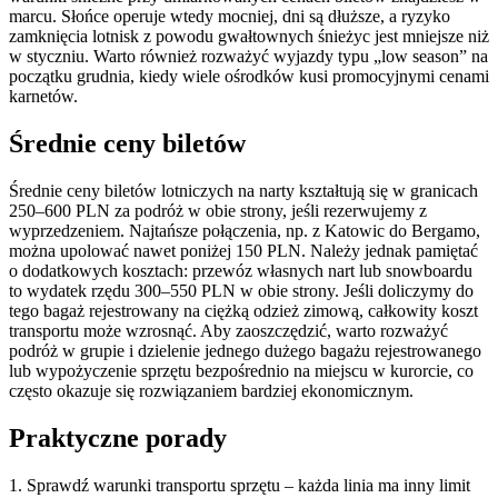
marcu. Słońce operuje wtedy mocniej, dni są dłuższe, a ryzyko
zamknięcia lotnisk z powodu gwałtownych śnieżyc jest mniejsze niż
w styczniu. Warto również rozważyć wyjazdy typu „low season” na
początku grudnia, kiedy wiele ośrodków kusi promocyjnymi cenami
karnetów.
Średnie ceny biletów
Średnie ceny biletów lotniczych na narty kształtują się w granicach
250–600 PLN za podróż w obie strony, jeśli rezerwujemy z
wyprzedzeniem. Najtańsze połączenia, np. z Katowic do Bergamo,
można upolować nawet poniżej 150 PLN. Należy jednak pamiętać
o dodatkowych kosztach: przewóz własnych nart lub snowboardu
to wydatek rzędu 300–550 PLN w obie strony. Jeśli doliczymy do
tego bagaż rejestrowany na ciężką odzież zimową, całkowity koszt
transportu może wzrosnąć. Aby zaoszczędzić, warto rozważyć
podróż w grupie i dzielenie jednego dużego bagażu rejestrowanego
lub wypożyczenie sprzętu bezpośrednio na miejscu w kurorcie, co
często okazuje się rozwiązaniem bardziej ekonomicznym.
Praktyczne porady
1. Sprawdź warunki transportu sprzętu – każda linia ma inny limit