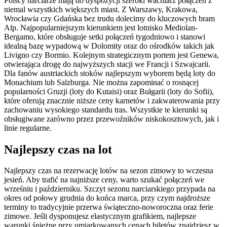
Polscy narciarze mają do dyspozycji szeroki wachlarz połączeń z
niemal wszystkich większych miast. Z Warszawy, Krakowa,
Wrocławia czy Gdańska bez trudu dolecimy do kluczowych bram
Alp. Najpopularniejszym kierunkiem jest lotnisko Mediolan-
Bergamo, które obsługuje setki połączeń tygodniowo i stanowi
idealną bazę wypadową w Dolomity oraz do ośrodków takich jak
Livigno czy Bormio. Kolejnym strategicznym portem jest Genewa,
otwierająca drogę do najwyższych stacji we Francji i Szwajcarii.
Dla fanów austriackich stoków najlepszym wyborem będą loty do
Monachium lub Salzburga. Nie można zapominać o rosnącej
popularności Gruzji (loty do Kutaisi) oraz Bułgarii (loty do Sofii),
które oferują znacznie niższe ceny karnetów i zakwaterowania przy
zachowaniu wysokiego standardu tras. Wszystkie te kierunki są
obsługiwane zarówno przez przewoźników niskokosztowych, jak i
linie regularne.
Najlepszy czas na lot
Najlepszy czas na rezerwację lotów na sezon zimowy to wczesna
jesień. Aby trafić na najniższe ceny, warto szukać połączeń we
wrześniu i październiku. Szczyt sezonu narciarskiego przypada na
okres od połowy grudnia do końca marca, przy czym najdroższe
terminy to tradycyjnie przerwa świąteczno-noworoczna oraz ferie
zimowe. Jeśli dysponujesz elastycznym grafikiem, najlepsze
warunki śnieżne przy umiarkowanych cenach biletów znajdziesz w