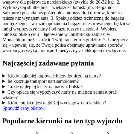
wagowy dla pokrowca narciarskiego (zwykle do 20-32 kg). 2.
Wykorzystaj shuttle bus – większość lotnisk (np. Bergamo,
Salzburg) posiada bezpośrednie autobusy do kurortów, które są
tańsze niż wynajem auta. 3. Spakuj odzież techniczną do bagażu
podręcznego – w razie opóźnienia bagażu rejestrowanego, będziesz
mógł wypożyczyć narty i od razu ruszyć na stok. 4. Wybierz
lotnisko blisko celu – lądowanie w Innsbrucku zamiast w
Monachium może skrócić Twój transfer o 3 godziny. 5. Ubezpiecz
się – upewnij się, że Twoja polisa obejmuje uprawianie sportów
wysokiego ryzyka i transport medyczny z helikopterem włącznie.
Najczęściej zadawane pytania
Kiedy najlepiej kupować bilety lotnicze na narty?
Ile kosztuje transport nart samolotem?
Gdzie najlepiej lecieć na narty z Polski?
Czy opłaca się wypożyczyć narty na miejscu zamiast brać
własne?
Które lotnisko jest najbliżej wyciągów narciarskich?
Sprawdź ceny biletów
Popularne kierunki na ten typ wyjazdu