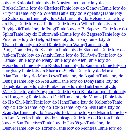
loty do Kolonia
Tanie loty do Amsterdamu
Tanie loty do
Bruksela
Tanie loty do Charleroi
Tanie loty do Genewa
Tanie loty do
Zurychu
Tanie loty do Wiednia
Tanie loty do Kopenhagi
Tanie loty
do Sztokholmu
Tanie loty do Oslo
Tanie loty do Helsinek
Tanie loty
do Ryga
Tanie loty do Tallinn
Tanie loty do Wilno
Tanie loty do
Reykjavik
Tanie loty do Pragi
Tanie loty do Budapesztu
Tanie loty do
Splitu
Tanie loty do Dubrownika
Tanie loty do Zagrzeb
Tanie loty do
Pula
Tanie loty do Belgrad
Tanie loty do Tirany
Tanie loty do
Tivatu
Tanie loty do Sofii
Tanie loty do Warny
Tanie loty do
Burgas
Tanie loty do Stambułu
Tanie loty do Stambułu
Tanie loty do
Ankara
Tanie loty do Antalyi
Tanie loty do Tel Awiw
Tanie loty do
Larnaki
Tanie loty do Malty
Tanie loty do Aten
Tanie loty do
Heraklionu
Tanie loty do Rodos
Tanie loty do Santorini
Tanie loty do
Hurghady
Tanie loty do Sharm el-Sheikh
Tanie loty do Marsa
Alam
Tanie loty do Marrakeszu
Tanie loty do Agadiru
Tanie loty do
Dubaju
Tanie loty do Abu Zabi
Tanie loty do Dohy
Tanie loty do
Bangkoku
Tanie loty do Phuket
Tanie loty do Bali
Tanie loty do
Male
Tanie loty do Singapuru
Tanie loty do Kuala Lumpur
Tanie loty
do Hongkong
Tanie loty do Delhi
Tanie loty do Mumbaj
Tanie loty
do Ho Chi Minh
Tanie loty do Hanoi
Tanie loty do Kolombo
Tanie
loty do Tokio
Tanie loty do Tokio
Tanie loty do Seul
Tanie loty do
Szanghaj
Tanie loty do Nowego Jorku
Tanie loty do Miami
Tanie loty
do Los Angeles
Tanie loty do Chicago
Tanie loty do Boston
Tanie
loty do San Francisco
Tanie loty do Las Vegas
Tanie loty do
Denver
Tanie loty do Toronto
Tanie loty do Montreal
Tanie loty do