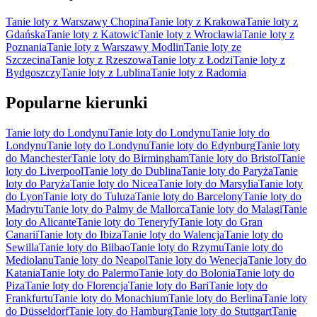
Tanie loty z Warszawy Chopina
Tanie loty z Krakowa
Tanie loty z
Gdańska
Tanie loty z Katowic
Tanie loty z Wrocławia
Tanie loty z
Poznania
Tanie loty z Warszawy Modlin
Tanie loty ze
Szczecina
Tanie loty z Rzeszowa
Tanie loty z Łodzi
Tanie loty z
Bydgoszczy
Tanie loty z Lublina
Tanie loty z Radomia
Popularne kierunki
Tanie loty do Londynu
Tanie loty do Londynu
Tanie loty do
Londynu
Tanie loty do Londynu
Tanie loty do Edynburg
Tanie loty
do Manchester
Tanie loty do Birmingham
Tanie loty do Bristol
Tanie
loty do Liverpool
Tanie loty do Dublina
Tanie loty do Paryża
Tanie
loty do Paryża
Tanie loty do Nicea
Tanie loty do Marsylia
Tanie loty
do Lyon
Tanie loty do Tuluza
Tanie loty do Barcelony
Tanie loty do
Madrytu
Tanie loty do Palmy de Mallorca
Tanie loty do Malagi
Tanie
loty do Alicante
Tanie loty do Teneryfy
Tanie loty do Gran
Canarii
Tanie loty do Ibiza
Tanie loty do Walencja
Tanie loty do
Sewilla
Tanie loty do Bilbao
Tanie loty do Rzymu
Tanie loty do
Mediolanu
Tanie loty do Neapol
Tanie loty do Wenecja
Tanie loty do
Katania
Tanie loty do Palermo
Tanie loty do Bolonia
Tanie loty do
Piza
Tanie loty do Florencja
Tanie loty do Bari
Tanie loty do
Frankfurtu
Tanie loty do Monachium
Tanie loty do Berlina
Tanie loty
do Düsseldorf
Tanie loty do Hamburg
Tanie loty do Stuttgart
Tanie