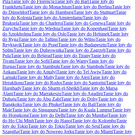
Piza
Tanie loty do Florencja
Tanie loty do Bari
Tanie loty do
Frankfurtu
Tanie loty do Monachium
Tanie loty do Berlina
Tanie loty
do Düsseldorf
Tanie loty do Hamburg
Tanie loty do Stuttgart
Tanie
loty do Kolonia
Tanie loty do Amsterdamu
Tanie loty do
Bruksela
Tanie loty do Charleroi
Tanie loty do Genewa
Tanie loty do
Zurychu
Tanie loty do Wiednia
Tanie loty do Kopenhagi
Tanie loty
do Sztokholmu
Tanie loty do Oslo
Tanie loty do Helsinek
Tanie loty
do Ryga
Tanie loty do Tallinn
Tanie loty do Wilno
Tanie loty do
Reykjavik
Tanie loty do Pragi
Tanie loty do Budapesztu
Tanie loty do
Splitu
Tanie loty do Dubrownika
Tanie loty do Zagrzeb
Tanie loty do
Pula
Tanie loty do Belgrad
Tanie loty do Tirany
Tanie loty do
Tivatu
Tanie loty do Sofii
Tanie loty do Warny
Tanie loty do
Burgas
Tanie loty do Stambułu
Tanie loty do Stambułu
Tanie loty do
Ankara
Tanie loty do Antalyi
Tanie loty do Tel Awiw
Tanie loty do
Larnaki
Tanie loty do Malty
Tanie loty do Aten
Tanie loty do
Heraklionu
Tanie loty do Rodos
Tanie loty do Santorini
Tanie loty do
Hurghady
Tanie loty do Sharm el-Sheikh
Tanie loty do Marsa
Alam
Tanie loty do Marrakeszu
Tanie loty do Agadiru
Tanie loty do
Dubaju
Tanie loty do Abu Zabi
Tanie loty do Dohy
Tanie loty do
Bangkoku
Tanie loty do Phuket
Tanie loty do Bali
Tanie loty do
Male
Tanie loty do Singapuru
Tanie loty do Kuala Lumpur
Tanie loty
do Hongkong
Tanie loty do Delhi
Tanie loty do Mumbaj
Tanie loty
do Ho Chi Minh
Tanie loty do Hanoi
Tanie loty do Kolombo
Tanie
loty do Tokio
Tanie loty do Tokio
Tanie loty do Seul
Tanie loty do
Szanghaj
Tanie loty do Nowego Jorku
Tanie loty do Miami
Tanie loty