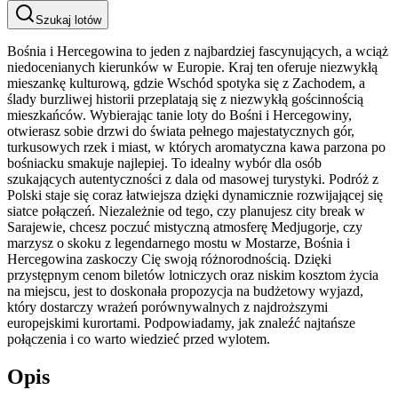
Szukaj lotów
Bośnia i Hercegowina to jeden z najbardziej fascynujących, a wciąż
niedocenianych kierunków w Europie. Kraj ten oferuje niezwykłą
mieszankę kulturową, gdzie Wschód spotyka się z Zachodem, a
ślady burzliwej historii przeplatają się z niezwykłą gościnnością
mieszkańców. Wybierając tanie loty do Bośni i Hercegowiny,
otwierasz sobie drzwi do świata pełnego majestatycznych gór,
turkusowych rzek i miast, w których aromatyczna kawa parzona po
bośniacku smakuje najlepiej. To idealny wybór dla osób
szukających autentyczności z dala od masowej turystyki. Podróż z
Polski staje się coraz łatwiejsza dzięki dynamicznie rozwijającej się
siatce połączeń. Niezależnie od tego, czy planujesz city break w
Sarajewie, chcesz poczuć mistyczną atmosferę Medjugorje, czy
marzysz o skoku z legendarnego mostu w Mostarze, Bośnia i
Hercegowina zaskoczy Cię swoją różnorodnością. Dzięki
przystępnym cenom biletów lotniczych oraz niskim kosztom życia
na miejscu, jest to doskonała propozycja na budżetowy wyjazd,
który dostarczy wrażeń porównywalnych z najdroższymi
europejskimi kurortami. Podpowiadamy, jak znaleźć najtańsze
połączenia i co warto wiedzieć przed wylotem.
Opis