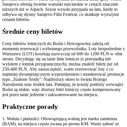
Sarajewa oferują świetne warunki narciarskie w cenach znacznie
niższych niż w Alpach. Sezon wysoki przypada na lato, kiedy to
odbywa się słynny Sarajevo Film Festival, co skutkuje wyższymi
cenami biletów.
Średnie ceny biletów
Ceny biletów lotniczych do Bośni i Hercegowiny zależą od
momentu rezerwacji i wybranego przewoźnika. Loty bezpośrednie z
Warszawy (LOT) kosztują zazwyczaj od 600 do 1200 PLN w obie
strony. Decydując się na tanie linie lotnicze (z przesiadką lub
wylotem z lotnisk przygranicznych), można znaleźć bilety już od
250-400 PLN. Aby zaoszczędzić, warto rezerwować loty z co
najmniej dwumiesięcznym wyprzedzeniem i monitorować promocje
typu „Szalone Środy”. Najdroższy okres to święta Bożego
Narodzenia oraz środek lata. Pamiętaj, że koszty podróży wewnątrz
Bośni są niskie, więc droższy bilet lotniczy często kompensowany
jest przez tanie jedzenie i zakwaterowanie na miejscu.
Praktyczne porady
1. Waluta i płatności: Obowiązującą walutą jest marka zamienna
(BAM), na miejscu często zwana po prostu KM. Warto zabrać ze