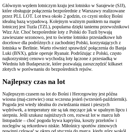
Głównym węzłem lotniczym kraju jest lotnisko w Sarajewie (SJJ),
które obsługuje połączenia bezpośrednie z Warszawy realizowane
przez PLL LOT. Lot trwa około 2 godzin, co czyni stolicę Bośni
idealną bazą wypadową. Kolejnym ważnym punktem na mapie
lotniczej jest Tuzla (TZL), popularna dzięki taniemu przewoźnikowi
Wizz Air. Choć bezpośrednie loty z Polski do Tuzli bywają
zawieszane sezonowo, jest to świetne lotnisko przesiadkowe lub
docelowe dla podróżnych z zachodniej Polski, korzystających z
lotniska w Berlinie. Warto również sprawdzić połączenia do Banja
Luki (BNX), gdzie operuje Ryanair. Podróżując z Polski, często
najkorzystniej cenowo wychodzą loty łączone z przesiadką w
Wiedniu lub Budapeszcie, które pozwalają zaoszczędzić kilkaset
złotych w porównaniu do bezpośrednich rejsów.
Najlepszy czas na lot
Najlepszym czasem na lot do Bośni i Hercegowiny jest późna
wiosna (maj-czerwiec) oraz wczesna jesień (wrzesień-październik).
Pogoda jest wtedy idealna do zwiedzania miast i pieszych
wędrówek, a temperatury nie są tak męczące jak w upalnym lipcu i
sierpniu. Jeśli szukasz najniższych cen, rozważ lot w marcu lub
listopadzie – choć pogoda bywa kapryśna, koszty przelotów i
noclegów są rekordowo niskie. Miłośnicy sportów zimowych
powinni celować w okres od stycznia do marca, kiedy góry wokół