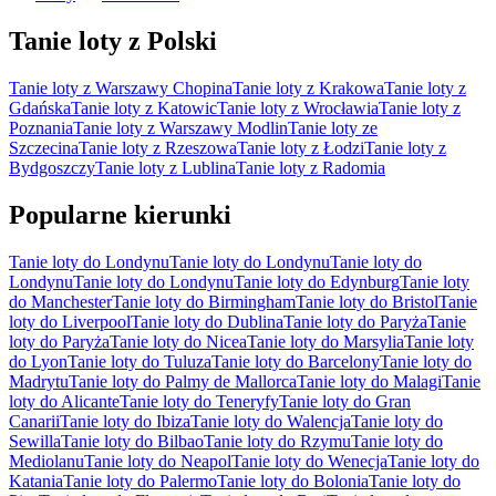
Tanie loty z Polski
Tanie loty z Warszawy Chopina
Tanie loty z Krakowa
Tanie loty z
Gdańska
Tanie loty z Katowic
Tanie loty z Wrocławia
Tanie loty z
Poznania
Tanie loty z Warszawy Modlin
Tanie loty ze
Szczecina
Tanie loty z Rzeszowa
Tanie loty z Łodzi
Tanie loty z
Bydgoszczy
Tanie loty z Lublina
Tanie loty z Radomia
Popularne kierunki
Tanie loty do Londynu
Tanie loty do Londynu
Tanie loty do
Londynu
Tanie loty do Londynu
Tanie loty do Edynburg
Tanie loty
do Manchester
Tanie loty do Birmingham
Tanie loty do Bristol
Tanie
loty do Liverpool
Tanie loty do Dublina
Tanie loty do Paryża
Tanie
loty do Paryża
Tanie loty do Nicea
Tanie loty do Marsylia
Tanie loty
do Lyon
Tanie loty do Tuluza
Tanie loty do Barcelony
Tanie loty do
Madrytu
Tanie loty do Palmy de Mallorca
Tanie loty do Malagi
Tanie
loty do Alicante
Tanie loty do Teneryfy
Tanie loty do Gran
Canarii
Tanie loty do Ibiza
Tanie loty do Walencja
Tanie loty do
Sewilla
Tanie loty do Bilbao
Tanie loty do Rzymu
Tanie loty do
Mediolanu
Tanie loty do Neapol
Tanie loty do Wenecja
Tanie loty do
Katania
Tanie loty do Palermo
Tanie loty do Bolonia
Tanie loty do