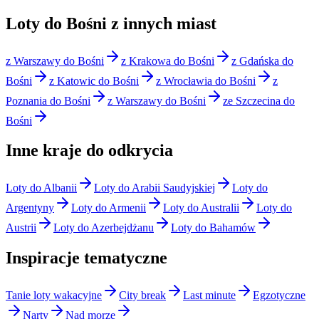
Loty do Bośni z innych miast
z Warszawy do Bośni
z Krakowa do Bośni
z Gdańska do
Bośni
z Katowic do Bośni
z Wrocławia do Bośni
z
Poznania do Bośni
z Warszawy do Bośni
ze Szczecina do
Bośni
Inne kraje do odkrycia
Loty do Albanii
Loty do Arabii Saudyjskiej
Loty do
Argentyny
Loty do Armenii
Loty do Australii
Loty do
Austrii
Loty do Azerbejdżanu
Loty do Bahamów
Inspiracje tematyczne
Tanie loty wakacyjne
City break
Last minute
Egzotyczne
Narty
Nad morze