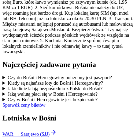
sobą Euro, które łatwo wymienisz po sztywnym kursie (ok. 1,95
KM za 1 EUR). 2. Sieć komórkowa: Bośnia nie należy do UE,
więc roaming jest bardzo drogi. Kup lokalną kartę SIM (np. m:tel
lub BH Telecom) już na lotnisku za około 20-30 PLN. 3. Transport:
Między miastami najlepiej poruszać się autobusami lub malowniczą
trasą kolejową Sarajewo-Mostar. 4. Bezpieczeństwo: Trzymaj się
wydeptanych ścieżek podczas górskich wędrówek ze względu na
stare pola minowe. 5. Kuchnia: Koniecznie spróbuj ćevapi u
lokalnych rzemieślników i nie odmawiaj kawy – to tutaj rytuał
towarzyski.
Najczęściej zadawane pytania
Czy do Bośni i Hercegowiny potrzebny jest paszport?
Kiedy są najtańsze loty do Bośni i Hercegowiny?
Jakie linie latają bezpośrednio z Polski do Bośni?
Jaką walutą płaci się w Bośni i Hercegowinie?
Czy w Bośni i Hercegowinie jest bezpiecznie?
Sprawdź ceny biletów
Lotniska w Bośni
WAR → Sarajewo (SJJ)