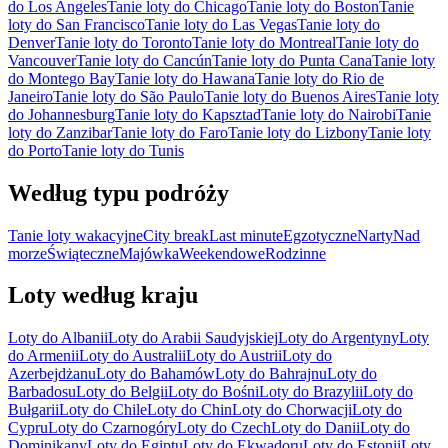
do Los Angeles
Tanie loty do Chicago
Tanie loty do Boston
Tanie
loty do San Francisco
Tanie loty do Las Vegas
Tanie loty do
Denver
Tanie loty do Toronto
Tanie loty do Montreal
Tanie loty do
Vancouver
Tanie loty do Cancún
Tanie loty do Punta Cana
Tanie loty
do Montego Bay
Tanie loty do Hawana
Tanie loty do Rio de
Janeiro
Tanie loty do São Paulo
Tanie loty do Buenos Aires
Tanie loty
do Johannesburg
Tanie loty do Kapsztad
Tanie loty do Nairobi
Tanie
loty do Zanzibar
Tanie loty do Faro
Tanie loty do Lizbony
Tanie loty
do Porto
Tanie loty do Tunis
Według typu podróży
Tanie loty wakacyjne
City break
Last minute
Egzotyczne
Narty
Nad
morze
Świąteczne
Majówka
Weekendowe
Rodzinne
Loty według kraju
Loty do Albanii
Loty do Arabii Saudyjskiej
Loty do Argentyny
Loty
do Armenii
Loty do Australii
Loty do Austrii
Loty do
Azerbejdżanu
Loty do Bahamów
Loty do Bahrajnu
Loty do
Barbadosu
Loty do Belgii
Loty do Bośni
Loty do Brazylii
Loty do
Bułgarii
Loty do Chile
Loty do Chin
Loty do Chorwacji
Loty do
Cypru
Loty do Czarnogóry
Loty do Czech
Loty do Danii
Loty do
Dominikany
Loty do Egiptu
Loty do Ekwadoru
Loty do Estonii
Loty