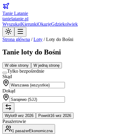
Tanie Latanie
tanielatanie.pl
Wyszukaj
Kierunki
Okazje
Gdziekolwiek
Strona główna
/
Loty
/
Loty do Bośni
Tanie loty do Bośni
W obie strony
W jedną stronę
Tylko bezpośrednie
Skąd
Dokąd
Wylot
9 wrz 2026
Powrót
16 wrz 2026
Pasażerowie
1
pasażer
Ekonomiczna