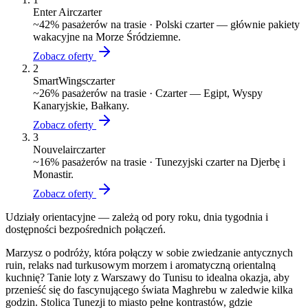
Enter Air
czarter
~
42
% pasażerów na trasie ·
Polski czarter — głównie pakiety
wakacyjne na Morze Śródziemne.
Zobacz oferty
2
SmartWings
czarter
~
26
% pasażerów na trasie ·
Czarter — Egipt, Wyspy
Kanaryjskie, Bałkany.
Zobacz oferty
3
Nouvelair
czarter
~
16
% pasażerów na trasie ·
Tunezyjski czarter na Djerbę i
Monastir.
Zobacz oferty
Udziały orientacyjne — zależą od pory roku, dnia tygodnia i
dostępności bezpośrednich połączeń.
Marzysz o podróży, która połączy w sobie zwiedzanie antycznych
ruin, relaks nad turkusowym morzem i aromatyczną orientalną
kuchnię? Tanie loty z Warszawy do Tunisu to idealna okazja, aby
przenieść się do fascynującego świata Maghrebu w zaledwie kilka
godzin. Stolica Tunezji to miasto pełne kontrastów, gdzie