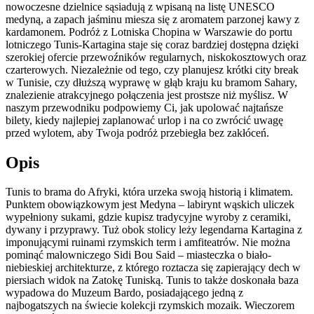
nowoczesne dzielnice sąsiadują z wpisaną na listę UNESCO
medyną, a zapach jaśminu miesza się z aromatem parzonej kawy z
kardamonem. Podróż z Lotniska Chopina w Warszawie do portu
lotniczego Tunis-Kartagina staje się coraz bardziej dostępna dzięki
szerokiej ofercie przewoźników regularnych, niskokosztowych oraz
czarterowych. Niezależnie od tego, czy planujesz krótki city break
w Tunisie, czy dłuższą wyprawę w głąb kraju ku bramom Sahary,
znalezienie atrakcyjnego połączenia jest prostsze niż myślisz. W
naszym przewodniku podpowiemy Ci, jak upolować najtańsze
bilety, kiedy najlepiej zaplanować urlop i na co zwrócić uwagę
przed wylotem, aby Twoja podróż przebiegła bez zakłóceń.
Opis
Tunis to brama do Afryki, która urzeka swoją historią i klimatem.
Punktem obowiązkowym jest Medyna – labirynt wąskich uliczek
wypełniony sukami, gdzie kupisz tradycyjne wyroby z ceramiki,
dywany i przyprawy. Tuż obok stolicy leży legendarna Kartagina z
imponującymi ruinami rzymskich term i amfiteatrów. Nie można
pominąć malowniczego Sidi Bou Said – miasteczka o biało-
niebieskiej architekturze, z którego roztacza się zapierający dech w
piersiach widok na Zatokę Tuniską. Tunis to także doskonała baza
wypadowa do Muzeum Bardo, posiadającego jedną z
najbogatszych na świecie kolekcji rzymskich mozaik. Wieczorem