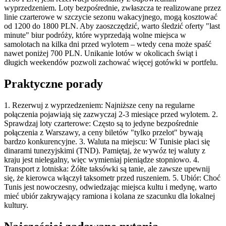
wyprzedzeniem. Loty bezpośrednie, zwłaszcza te realizowane przez
linie czarterowe w szczycie sezonu wakacyjnego, mogą kosztować
od 1200 do 1800 PLN. Aby zaoszczędzić, warto śledzić oferty "last
minute" biur podróży, które wyprzedają wolne miejsca w
samolotach na kilka dni przed wylotem – wtedy cena może spaść
nawet poniżej 700 PLN. Unikanie lotów w okolicach świąt i
długich weekendów pozwoli zachować więcej gotówki w portfelu.
Praktyczne porady
1. Rezerwuj z wyprzedzeniem: Najniższe ceny na regularne
połączenia pojawiają się zazwyczaj 2-3 miesiące przed wylotem. 2.
Sprawdzaj loty czarterowe: Często są to jedyne bezpośrednie
połączenia z Warszawy, a ceny biletów "tylko przelot" bywają
bardzo konkurencyjne. 3. Waluta na miejscu: W Tunisie płaci się
dinarami tunezyjskimi (TND). Pamiętaj, że wywóz tej waluty z
kraju jest nielegalny, więc wymieniaj pieniądze stopniowo. 4.
Transport z lotniska: Żółte taksówki są tanie, ale zawsze upewnij
się, że kierowca włączył taksometr przed ruszeniem. 5. Ubiór: Choć
Tunis jest nowoczesny, odwiedzając miejsca kultu i medynę, warto
mieć ubiór zakrywający ramiona i kolana ze szacunku dla lokalnej
kultury.