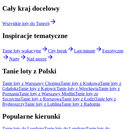
Cały kraj docelowy
Wszystkie loty do Tunezji
Inspiracje tematyczne
Tanie loty wakacyjne
City break
Last minute
Egzotyczne
Narty
Nad morze
Tanie loty z Polski
Tanie loty z Warszawy Chopina
Tanie loty z Krakowa
Tanie loty z
Gdańska
Tanie loty z Katowic
Tanie loty z Wrocławia
Tanie loty z
Poznania
Tanie loty z Warszawy Modlin
Tanie loty ze
Szczecina
Tanie loty z Rzeszowa
Tanie loty z Łodzi
Tanie loty z
Bydgoszczy
Tanie loty z Lublina
Tanie loty z Radomia
Popularne kierunki
Tanie loty do Londynu
Tanie loty do Londynu
Tanie loty do