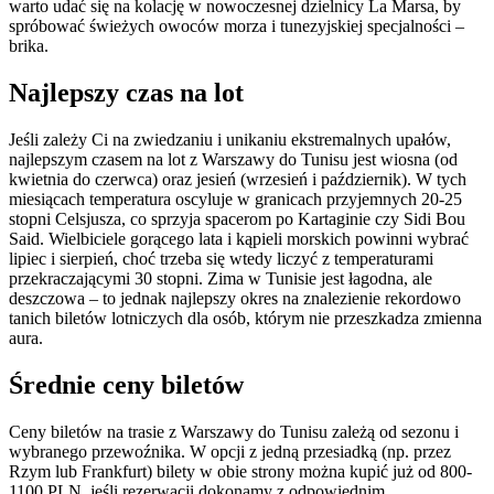
warto udać się na kolację w nowoczesnej dzielnicy La Marsa, by
spróbować świeżych owoców morza i tunezyjskiej specjalności –
brika.
Najlepszy czas na lot
Jeśli zależy Ci na zwiedzaniu i unikaniu ekstremalnych upałów,
najlepszym czasem na lot z Warszawy do Tunisu jest wiosna (od
kwietnia do czerwca) oraz jesień (wrzesień i październik). W tych
miesiącach temperatura oscyluje w granicach przyjemnych 20-25
stopni Celsjusza, co sprzyja spacerom po Kartaginie czy Sidi Bou
Said. Wielbiciele gorącego lata i kąpieli morskich powinni wybrać
lipiec i sierpień, choć trzeba się wtedy liczyć z temperaturami
przekraczającymi 30 stopni. Zima w Tunisie jest łagodna, ale
deszczowa – to jednak najlepszy okres na znalezienie rekordowo
tanich biletów lotniczych dla osób, którym nie przeszkadza zmienna
aura.
Średnie ceny biletów
Ceny biletów na trasie z Warszawy do Tunisu zależą od sezonu i
wybranego przewoźnika. W opcji z jedną przesiadką (np. przez
Rzym lub Frankfurt) bilety w obie strony można kupić już od 800-
1100 PLN, jeśli rezerwacji dokonamy z odpowiednim