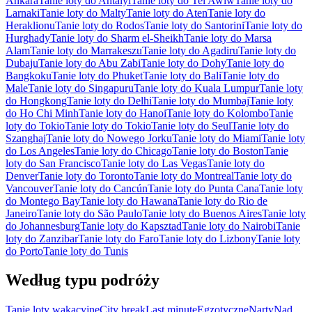
Ankara
Tanie loty do Antalyi
Tanie loty do Tel Awiw
Tanie loty do
Larnaki
Tanie loty do Malty
Tanie loty do Aten
Tanie loty do
Heraklionu
Tanie loty do Rodos
Tanie loty do Santorini
Tanie loty do
Hurghady
Tanie loty do Sharm el-Sheikh
Tanie loty do Marsa
Alam
Tanie loty do Marrakeszu
Tanie loty do Agadiru
Tanie loty do
Dubaju
Tanie loty do Abu Zabi
Tanie loty do Dohy
Tanie loty do
Bangkoku
Tanie loty do Phuket
Tanie loty do Bali
Tanie loty do
Male
Tanie loty do Singapuru
Tanie loty do Kuala Lumpur
Tanie loty
do Hongkong
Tanie loty do Delhi
Tanie loty do Mumbaj
Tanie loty
do Ho Chi Minh
Tanie loty do Hanoi
Tanie loty do Kolombo
Tanie
loty do Tokio
Tanie loty do Tokio
Tanie loty do Seul
Tanie loty do
Szanghaj
Tanie loty do Nowego Jorku
Tanie loty do Miami
Tanie loty
do Los Angeles
Tanie loty do Chicago
Tanie loty do Boston
Tanie
loty do San Francisco
Tanie loty do Las Vegas
Tanie loty do
Denver
Tanie loty do Toronto
Tanie loty do Montreal
Tanie loty do
Vancouver
Tanie loty do Cancún
Tanie loty do Punta Cana
Tanie loty
do Montego Bay
Tanie loty do Hawana
Tanie loty do Rio de
Janeiro
Tanie loty do São Paulo
Tanie loty do Buenos Aires
Tanie loty
do Johannesburg
Tanie loty do Kapsztad
Tanie loty do Nairobi
Tanie
loty do Zanzibar
Tanie loty do Faro
Tanie loty do Lizbony
Tanie loty
do Porto
Tanie loty do Tunis
Według typu podróży
Tanie loty wakacyjne
City break
Last minute
Egzotyczne
Narty
Nad