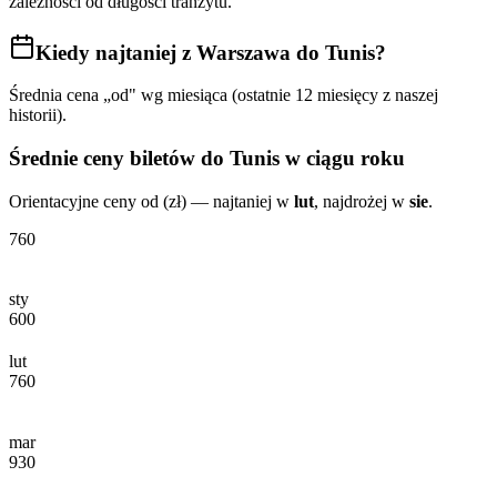
zależności od długości tranzytu.
Kiedy najtaniej
z Warszawa do Tunis
?
Średnia cena „od" wg miesiąca (ostatnie 12 miesięcy z naszej
historii).
Średnie ceny biletów
do Tunis
w ciągu roku
Orientacyjne ceny od (zł) — najtaniej w
lut
, najdrożej w
sie
.
760
sty
600
lut
760
mar
930