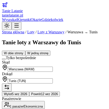
Tanie Latanie
tanielatanie.pl
Wyszukaj
Kierunki
Okazje
Gdziekolwiek
Strona główna
/
Loty
/
Loty z
Warszawy
/
Warszawa → Tunis
Tanie loty z Warszawy do Tunis
W obie strony
W jedną stronę
Tylko bezpośrednie
Skąd
Dokąd
Wylot
5 wrz 2026
Powrót
12 wrz 2026
Pasażerowie
1
pasażer
Ekonomiczna