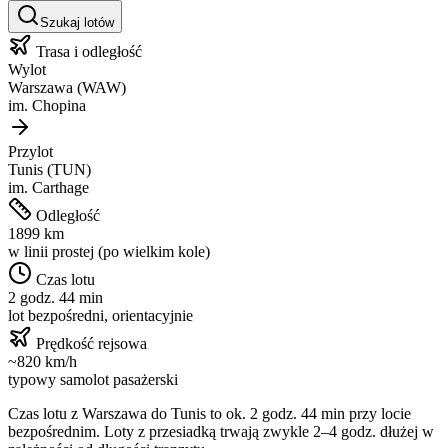
Szukaj lotów
Trasa i odległość
Wylot
Warszawa
(
WAW
)
im.
Chopina
Przylot
Tunis
(
TUN
)
im.
Carthage
Odległość
1899
km
w linii prostej (po wielkim kole)
Czas lotu
2 godz. 44 min
lot bezpośredni, orientacyjnie
Prędkość rejsowa
~
820
km/h
typowy samolot pasażerski
Czas lotu z
Warszawa
do
Tunis
to ok.
2 godz. 44 min
przy locie
bezpośrednim. Loty z przesiadką trwają zwykle 2–4 godz. dłużej w