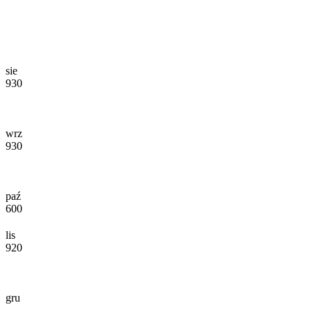
sie
930
wrz
930
paź
600
lis
920
gru