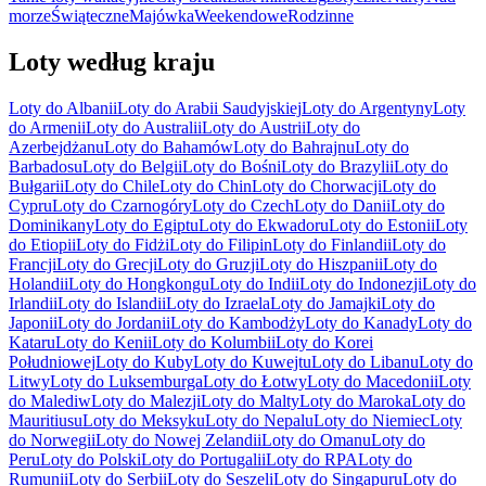
morze
Świąteczne
Majówka
Weekendowe
Rodzinne
Loty według kraju
Loty do Albanii
Loty do Arabii Saudyjskiej
Loty do Argentyny
Loty
do Armenii
Loty do Australii
Loty do Austrii
Loty do
Azerbejdżanu
Loty do Bahamów
Loty do Bahrajnu
Loty do
Barbadosu
Loty do Belgii
Loty do Bośni
Loty do Brazylii
Loty do
Bułgarii
Loty do Chile
Loty do Chin
Loty do Chorwacji
Loty do
Cypru
Loty do Czarnogóry
Loty do Czech
Loty do Danii
Loty do
Dominikany
Loty do Egiptu
Loty do Ekwadoru
Loty do Estonii
Loty
do Etiopii
Loty do Fidżi
Loty do Filipin
Loty do Finlandii
Loty do
Francji
Loty do Grecji
Loty do Gruzji
Loty do Hiszpanii
Loty do
Holandii
Loty do Hongkongu
Loty do Indii
Loty do Indonezji
Loty do
Irlandii
Loty do Islandii
Loty do Izraela
Loty do Jamajki
Loty do
Japonii
Loty do Jordanii
Loty do Kambodży
Loty do Kanady
Loty do
Kataru
Loty do Kenii
Loty do Kolumbii
Loty do Korei
Południowej
Loty do Kuby
Loty do Kuwejtu
Loty do Libanu
Loty do
Litwy
Loty do Luksemburga
Loty do Łotwy
Loty do Macedonii
Loty
do Malediw
Loty do Malezji
Loty do Malty
Loty do Maroka
Loty do
Mauritiusu
Loty do Meksyku
Loty do Nepalu
Loty do Niemiec
Loty
do Norwegii
Loty do Nowej Zelandii
Loty do Omanu
Loty do
Peru
Loty do Polski
Loty do Portugalii
Loty do RPA
Loty do
Rumunii
Loty do Serbii
Loty do Seszeli
Loty do Singapuru
Loty do