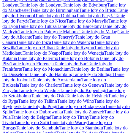
Londynu
Tanie loty do Londynu
Tanie loty do Edynburg
Tanie loty
do Manchester
Tanie loty do Birmingham
Tanie loty do Bristol
Tanie
loty do Liverpool
Tanie loty do Dublina
Tanie loty do Paryża
Tanie
loty do Paryża
Tanie loty do Nicea
Tanie loty do Marsylia
Tanie loty
do Lyon
Tanie loty do Tuluza
Tanie loty do Barcelony
Tanie loty do
Madrytu
Tanie loty do Palmy de Mallorca
Tanie loty do Malagi
Tanie
loty do Alicante
Tanie loty do Teneryfy
Tanie loty do Gran
Canarii
Tanie loty do Ibiza
Tanie loty do Walencja
Tanie loty do
Sewilla
Tanie loty do Bilbao
Tanie loty do Rzymu
Tanie loty do
Mediolanu
Tanie loty do Neapol
Tanie loty do Wenecja
Tanie loty do
Katania
Tanie loty do Palermo
Tanie loty do Bolonia
Tanie loty do
Piza
Tanie loty do Florencja
Tanie loty do Bari
Tanie loty do
Frankfurtu
Tanie loty do Monachium
Tanie loty do Berlina
Tanie loty
do Düsseldorf
Tanie loty do Hamburg
Tanie loty do Stuttgart
Tanie
loty do Kolonia
Tanie loty do Amsterdamu
Tanie loty do
Bruksela
Tanie loty do Charleroi
Tanie loty do Genewa
Tanie loty do
Zurychu
Tanie loty do Wiednia
Tanie loty do Kopenhagi
Tanie loty
do Sztokholmu
Tanie loty do Oslo
Tanie loty do Helsinek
Tanie loty
do Ryga
Tanie loty do Tallinn
Tanie loty do Wilno
Tanie loty do
Reykjavik
Tanie loty do Pragi
Tanie loty do Budapesztu
Tanie loty do
Splitu
Tanie loty do Dubrownika
Tanie loty do Zagrzeb
Tanie loty do
Pula
Tanie loty do Belgrad
Tanie loty do Tirany
Tanie loty do
Tivatu
Tanie loty do Sofii
Tanie loty do Warny
Tanie loty do
Burgas
Tanie loty do Stambułu
Tanie loty do Stambułu
Tanie loty do