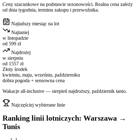
Ceny szacunkowe na podstawie sezonowości. Realna cena zależy
od dnia tygodnia, terminu zakupu i przewoźnika.
Najtańszy miesiąc na lot
Najtaniej
w
listopadzie
od
599
zł
Najdrożej
w
sierpniu
od
1557
zł
Złoty środek
kwietniu, maju, wrześniu, październiku
dobra pogoda + sensowna cena
Wakacje all-inclusive — sierpień najdroższy, październik tanio.
Najczęściej wybierane linie
Ranking linii lotniczych:
Warszawa
→
Tunis
1