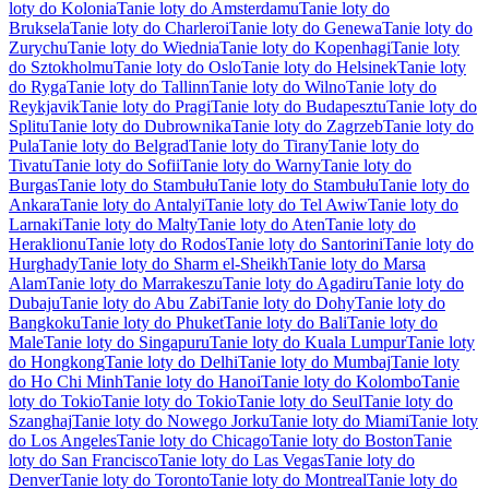
loty do Kolonia
Tanie loty do Amsterdamu
Tanie loty do
Bruksela
Tanie loty do Charleroi
Tanie loty do Genewa
Tanie loty do
Zurychu
Tanie loty do Wiednia
Tanie loty do Kopenhagi
Tanie loty
do Sztokholmu
Tanie loty do Oslo
Tanie loty do Helsinek
Tanie loty
do Ryga
Tanie loty do Tallinn
Tanie loty do Wilno
Tanie loty do
Reykjavik
Tanie loty do Pragi
Tanie loty do Budapesztu
Tanie loty do
Splitu
Tanie loty do Dubrownika
Tanie loty do Zagrzeb
Tanie loty do
Pula
Tanie loty do Belgrad
Tanie loty do Tirany
Tanie loty do
Tivatu
Tanie loty do Sofii
Tanie loty do Warny
Tanie loty do
Burgas
Tanie loty do Stambułu
Tanie loty do Stambułu
Tanie loty do
Ankara
Tanie loty do Antalyi
Tanie loty do Tel Awiw
Tanie loty do
Larnaki
Tanie loty do Malty
Tanie loty do Aten
Tanie loty do
Heraklionu
Tanie loty do Rodos
Tanie loty do Santorini
Tanie loty do
Hurghady
Tanie loty do Sharm el-Sheikh
Tanie loty do Marsa
Alam
Tanie loty do Marrakeszu
Tanie loty do Agadiru
Tanie loty do
Dubaju
Tanie loty do Abu Zabi
Tanie loty do Dohy
Tanie loty do
Bangkoku
Tanie loty do Phuket
Tanie loty do Bali
Tanie loty do
Male
Tanie loty do Singapuru
Tanie loty do Kuala Lumpur
Tanie loty
do Hongkong
Tanie loty do Delhi
Tanie loty do Mumbaj
Tanie loty
do Ho Chi Minh
Tanie loty do Hanoi
Tanie loty do Kolombo
Tanie
loty do Tokio
Tanie loty do Tokio
Tanie loty do Seul
Tanie loty do
Szanghaj
Tanie loty do Nowego Jorku
Tanie loty do Miami
Tanie loty
do Los Angeles
Tanie loty do Chicago
Tanie loty do Boston
Tanie
loty do San Francisco
Tanie loty do Las Vegas
Tanie loty do
Denver
Tanie loty do Toronto
Tanie loty do Montreal
Tanie loty do