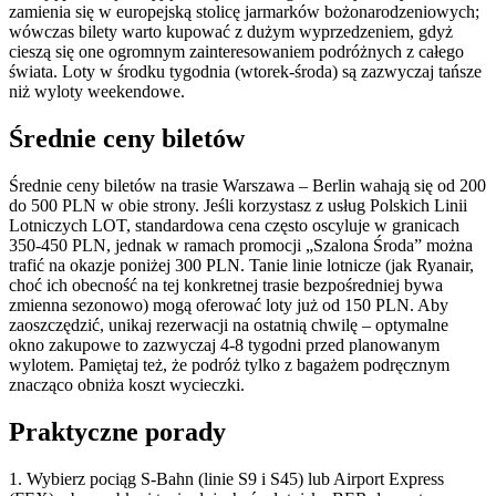
zamienia się w europejską stolicę jarmarków bożonarodzeniowych;
wówczas bilety warto kupować z dużym wyprzedzeniem, gdyż
cieszą się one ogromnym zainteresowaniem podróżnych z całego
świata. Loty w środku tygodnia (wtorek-środa) są zazwyczaj tańsze
niż wyloty weekendowe.
Średnie ceny biletów
Średnie ceny biletów na trasie Warszawa – Berlin wahają się od 200
do 500 PLN w obie strony. Jeśli korzystasz z usług Polskich Linii
Lotniczych LOT, standardowa cena często oscyluje w granicach
350-450 PLN, jednak w ramach promocji „Szalona Środa” można
trafić na okazje poniżej 300 PLN. Tanie linie lotnicze (jak Ryanair,
choć ich obecność na tej konkretnej trasie bezpośredniej bywa
zmienna sezonowo) mogą oferować loty już od 150 PLN. Aby
zaoszczędzić, unikaj rezerwacji na ostatnią chwilę – optymalne
okno zakupowe to zazwyczaj 4-8 tygodni przed planowanym
wylotem. Pamiętaj też, że podróż tylko z bagażem podręcznym
znacząco obniża koszt wycieczki.
Praktyczne porady
1. Wybierz pociąg S-Bahn (linie S9 i S45) lub Airport Express