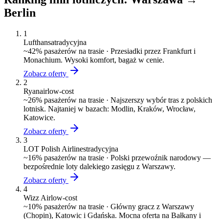
Berlin
1
Lufthansa
tradycyjna
~
42
% pasażerów na trasie ·
Przesiadki przez Frankfurt i
Monachium. Wysoki komfort, bagaż w cenie.
Zobacz oferty
2
Ryanair
low-cost
~
26
% pasażerów na trasie ·
Najszerszy wybór tras z polskich
lotnisk. Najtaniej w bazach: Modlin, Kraków, Wrocław,
Katowice.
Zobacz oferty
3
LOT Polish Airlines
tradycyjna
~
16
% pasażerów na trasie ·
Polski przewoźnik narodowy —
bezpośrednie loty dalekiego zasięgu z Warszawy.
Zobacz oferty
4
Wizz Air
low-cost
~
10
% pasażerów na trasie ·
Główny gracz z Warszawy
(Chopin), Katowic i Gdańska. Mocna oferta na Bałkany i