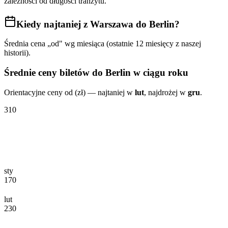
zależności od długości tranzytu.
Kiedy najtaniej
z Warszawa do Berlin
?
Średnia cena „od" wg miesiąca (ostatnie 12 miesięcy z naszej
historii).
Średnie ceny biletów
do Berlin
w ciągu roku
Orientacyjne ceny od (zł) — najtaniej w
lut
, najdrożej w
gru
.
310
sty
170
lut
230