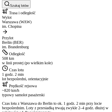
Szukaj lotów
Trasa i odległość
Wylot
Warszawa
(
WAW
)
im.
Chopina
Przylot
Berlin
(
BER
)
im.
Brandenburg
Odległość
508
km
w linii prostej (po wielkim kole)
Czas lotu
1 godz. 2 min
lot bezpośredni, orientacyjnie
Prędkość rejsowa
~
820
km/h
typowy samolot pasażerski
Czas lotu z
Warszawa
do
Berlin
to ok.
1 godz. 2 min
przy locie
bezpośrednim. Loty z przesiadką trwają zwykle 2–4 godz. dłużej w