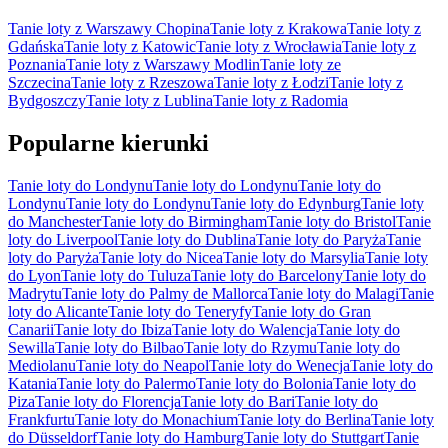
Tanie loty z Warszawy Chopina
Tanie loty z Krakowa
Tanie loty z
Gdańska
Tanie loty z Katowic
Tanie loty z Wrocławia
Tanie loty z
Poznania
Tanie loty z Warszawy Modlin
Tanie loty ze
Szczecina
Tanie loty z Rzeszowa
Tanie loty z Łodzi
Tanie loty z
Bydgoszczy
Tanie loty z Lublina
Tanie loty z Radomia
Popularne kierunki
Tanie loty do Londynu
Tanie loty do Londynu
Tanie loty do
Londynu
Tanie loty do Londynu
Tanie loty do Edynburg
Tanie loty
do Manchester
Tanie loty do Birmingham
Tanie loty do Bristol
Tanie
loty do Liverpool
Tanie loty do Dublina
Tanie loty do Paryża
Tanie
loty do Paryża
Tanie loty do Nicea
Tanie loty do Marsylia
Tanie loty
do Lyon
Tanie loty do Tuluza
Tanie loty do Barcelony
Tanie loty do
Madrytu
Tanie loty do Palmy de Mallorca
Tanie loty do Malagi
Tanie
loty do Alicante
Tanie loty do Teneryfy
Tanie loty do Gran
Canarii
Tanie loty do Ibiza
Tanie loty do Walencja
Tanie loty do
Sewilla
Tanie loty do Bilbao
Tanie loty do Rzymu
Tanie loty do
Mediolanu
Tanie loty do Neapol
Tanie loty do Wenecja
Tanie loty do
Katania
Tanie loty do Palermo
Tanie loty do Bolonia
Tanie loty do
Piza
Tanie loty do Florencja
Tanie loty do Bari
Tanie loty do
Frankfurtu
Tanie loty do Monachium
Tanie loty do Berlina
Tanie loty
do Düsseldorf
Tanie loty do Hamburg
Tanie loty do Stuttgart
Tanie