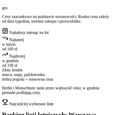
gru
Ceny szacunkowe na podstawie sezonowości. Realna cena zależy
od dnia tygodnia, terminu zakupu i przewoźnika.
Najtańszy miesiąc na lot
Najtaniej
w
lutym
od
169
zł
Najdrożej
w
grudniu
od
338
zł
Złoty środek
marcu, maju, październiku
dobra pogoda + sensowna cena
Berlin i Monachium: tanio przez większość roku; w grudniu
jarmarki podbijają ceny.
Najczęściej wybierane linie
Ranking linii lotniczych:
Warszawa
→