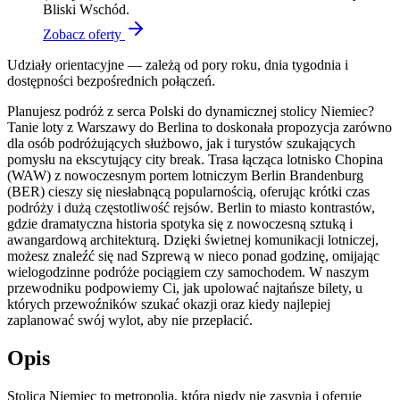
Bliski Wschód.
Zobacz oferty
Udziały orientacyjne — zależą od pory roku, dnia tygodnia i
dostępności bezpośrednich połączeń.
Planujesz podróż z serca Polski do dynamicznej stolicy Niemiec?
Tanie loty z Warszawy do Berlina to doskonała propozycja zarówno
dla osób podróżujących służbowo, jak i turystów szukających
pomysłu na ekscytujący city break. Trasa łącząca lotnisko Chopina
(WAW) z nowoczesnym portem lotniczym Berlin Brandenburg
(BER) cieszy się niesłabnącą popularnością, oferując krótki czas
podróży i dużą częstotliwość rejsów. Berlin to miasto kontrastów,
gdzie dramatyczna historia spotyka się z nowoczesną sztuką i
awangardową architekturą. Dzięki świetnej komunikacji lotniczej,
możesz znaleźć się nad Szprewą w nieco ponad godzinę, omijając
wielogodzinne podróże pociągiem czy samochodem. W naszym
przewodniku podpowiemy Ci, jak upolować najtańsze bilety, u
których przewoźników szukać okazji oraz kiedy najlepiej
zaplanować swój wylot, aby nie przepłacić.
Opis
Stolica Niemiec to metropolia, która nigdy nie zasypia i oferuje