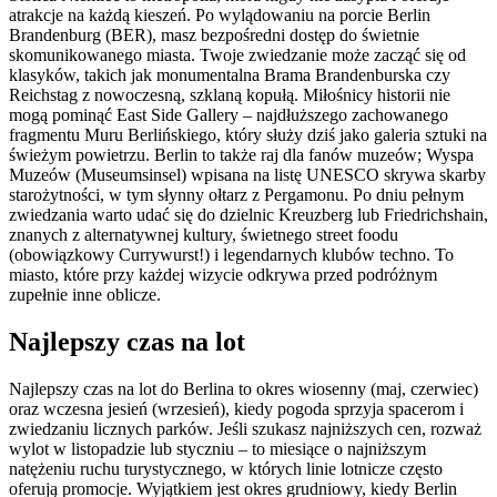
atrakcje na każdą kieszeń. Po wylądowaniu na porcie Berlin
Brandenburg (BER), masz bezpośredni dostęp do świetnie
skomunikowanego miasta. Twoje zwiedzanie może zacząć się od
klasyków, takich jak monumentalna Brama Brandenburska czy
Reichstag z nowoczesną, szklaną kopułą. Miłośnicy historii nie
mogą pominąć East Side Gallery – najdłuższego zachowanego
fragmentu Muru Berlińskiego, który służy dziś jako galeria sztuki na
świeżym powietrzu. Berlin to także raj dla fanów muzeów; Wyspa
Muzeów (Museumsinsel) wpisana na listę UNESCO skrywa skarby
starożytności, w tym słynny ołtarz z Pergamonu. Po dniu pełnym
zwiedzania warto udać się do dzielnic Kreuzberg lub Friedrichshain,
znanych z alternatywnej kultury, świetnego street foodu
(obowiązkowy Currywurst!) i legendarnych klubów techno. To
miasto, które przy każdej wizycie odkrywa przed podróżnym
zupełnie inne oblicze.
Najlepszy czas na lot
Najlepszy czas na lot do Berlina to okres wiosenny (maj, czerwiec)
oraz wczesna jesień (wrzesień), kiedy pogoda sprzyja spacerom i
zwiedzaniu licznych parków. Jeśli szukasz najniższych cen, rozważ
wylot w listopadzie lub styczniu – to miesiące o najniższym
natężeniu ruchu turystycznego, w których linie lotnicze często
oferują promocje. Wyjątkiem jest okres grudniowy, kiedy Berlin