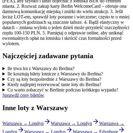
(FEX), aby szybko i tanio dojechać z lotniska BER do centrum
miasta. 2. Rozważ zakup karty Berlin WelcomeCard – oferuje ona
darmową komunikację miejską i zniżki do wielu atrakcji. 3. Jeśli
lecisz LOT-em, sprawdź loty poranne i wieczorne; często te o mniej
popularnych godzinach są znacznie tańsze. 4. Bądź elastyczny w
datach – zmiana wylotu o jeden dzień może przynieść oszczędności
rzędu 100-150 PLN. 5. Pamiętaj o odprawie online, aby uniknąć
ewentualnych opłat na lotnisku i skrócić czas formalności przed
wylotem.
Najczęściej zadawane pytania
Ile trwa lot z Warszawy do Berlina?
Ile kosztują bilety lotnicze z Warszawy do Berlina?
Czy są loty bezpośrednie z Warszawy do Berlina?
Kiedy najlepiej rezerwować tanie loty do Berlina?
Co warto zobaczyć w Berlinie podczas krótkiego wypadu?
Sprawdź ceny biletów
Inne loty z Warszawy
Warszawa → Londyn
Warszawa → Londyn
Warszawa →
Londyn
Warszawa → Londyn
Warszawa → Edynburg