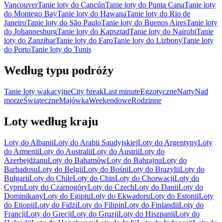
Vancouver
Tanie loty do Cancún
Tanie loty do Punta Cana
Tanie loty
do Montego Bay
Tanie loty do Hawana
Tanie loty do Rio de
Janeiro
Tanie loty do São Paulo
Tanie loty do Buenos Aires
Tanie loty
do Johannesburg
Tanie loty do Kapsztad
Tanie loty do Nairobi
Tanie
loty do Zanzibar
Tanie loty do Faro
Tanie loty do Lizbony
Tanie loty
do Porto
Tanie loty do Tunis
Według typu podróży
Tanie loty wakacyjne
City break
Last minute
Egzotyczne
Narty
Nad
morze
Świąteczne
Majówka
Weekendowe
Rodzinne
Loty według kraju
Loty do Albanii
Loty do Arabii Saudyjskiej
Loty do Argentyny
Loty
do Armenii
Loty do Australii
Loty do Austrii
Loty do
Azerbejdżanu
Loty do Bahamów
Loty do Bahrajnu
Loty do
Barbadosu
Loty do Belgii
Loty do Bośni
Loty do Brazylii
Loty do
Bułgarii
Loty do Chile
Loty do Chin
Loty do Chorwacji
Loty do
Cypru
Loty do Czarnogóry
Loty do Czech
Loty do Danii
Loty do
Dominikany
Loty do Egiptu
Loty do Ekwadoru
Loty do Estonii
Loty
do Etiopii
Loty do Fidżi
Loty do Filipin
Loty do Finlandii
Loty do
Francji
Loty do Grecji
Loty do Gruzji
Loty do Hiszpanii
Loty do