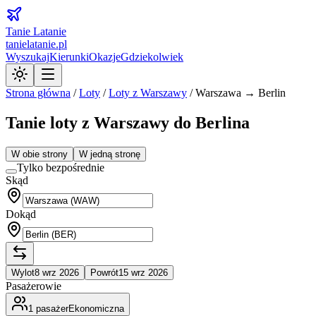
Tanie Latanie
tanielatanie.pl
Wyszukaj
Kierunki
Okazje
Gdziekolwiek
Strona główna
/
Loty
/
Loty z
Warszawy
/
Warszawa → Berlin
Tanie loty z Warszawy do Berlina
W obie strony
W jedną stronę
Tylko bezpośrednie
Skąd
Dokąd
Wylot
8 wrz 2026
Powrót
15 wrz 2026
Pasażerowie
1
pasażer
Ekonomiczna