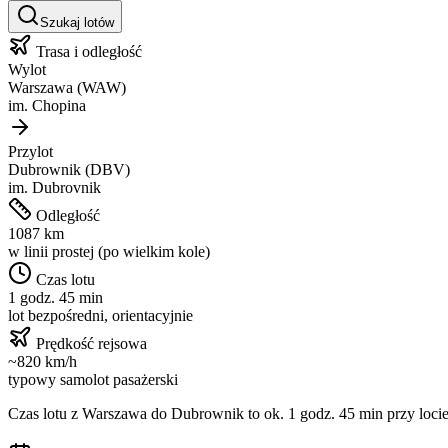
Szukaj lotów
Trasa i odległość
Wylot
Warszawa
(
WAW
)
im.
Chopina
Przylot
Dubrownik
(
DBV
)
im.
Dubrovnik
Odległość
1087
km
w linii prostej (po wielkim kole)
Czas lotu
1 godz. 45 min
lot bezpośredni, orientacyjnie
Prędkość rejsowa
~
820
km/h
typowy samolot pasażerski
Czas lotu z
Warszawa
do
Dubrownik
to ok.
1 godz. 45 min
przy locie