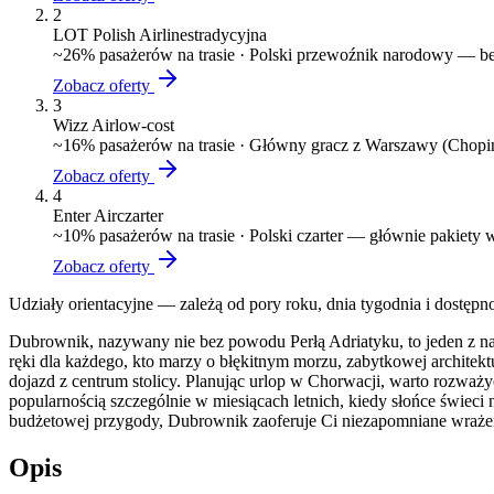
2
LOT Polish Airlines
tradycyjna
~
26
% pasażerów na trasie ·
Polski przewoźnik narodowy — bez
Zobacz oferty
3
Wizz Air
low-cost
~
16
% pasażerów na trasie ·
Główny gracz z Warszawy (Chopin)
Zobacz oferty
4
Enter Air
czarter
~
10
% pasażerów na trasie ·
Polski czarter — głównie pakiety
Zobacz oferty
Udziały orientacyjne — zależą od pory roku, dnia tygodnia i dostępn
Dubrownik, nazywany nie bez powodu Perłą Adriatyku, to jeden z na
ręki dla każdego, kto marzy o błękitnym morzu, zabytkowej architekt
dojazd z centrum stolicy. Planując urlop w Chorwacji, warto rozważ
popularnością szczególnie w miesiącach letnich, kiedy słońce świec
budżetowej przygody, Dubrownik zaoferuje Ci niezapomniane wrażenia
Opis