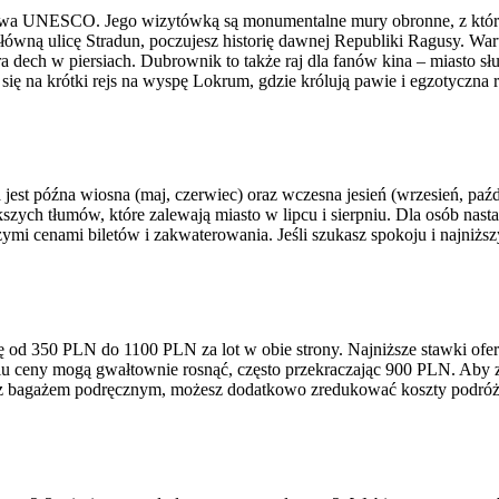
wa UNESCO. Jego wizytówką są monumentalne mury obronne, z których
główną ulicę Stradun, poczujesz historię dawnej Republiki Ragusy. W
 dech w piersiach. Dubrownik to także raj dla fanów kina – miasto sł
na krótki rejs na wyspę Lokrum, gdzie królują pawie i egzotyczna rośl
t późna wiosna (maj, czerwiec) oraz wczesna jesień (wrzesień, paźdz
kszych tłumów, które zalewają miasto w lipcu i sierpniu. Dla osób nas
ższymi cenami biletów i zakwaterowania. Jeśli szukasz spokoju i najniżs
 od 350 PLN do 1100 PLN za lot w obie strony. Najniższe stawki oferuj
u ceny mogą gwałtownie rosnąć, często przekraczając 900 PLN. Aby z
ko z bagażem podręcznym, możesz dodatkowo zredukować koszty podróż