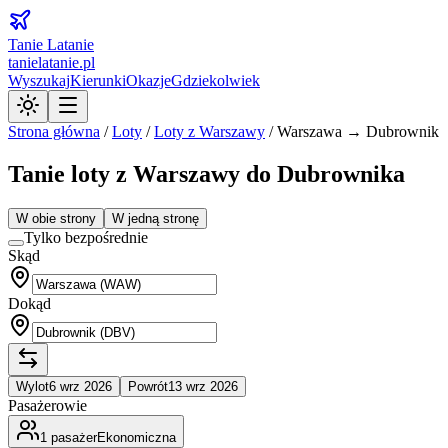
Tanie Latanie
tanielatanie.pl
Wyszukaj
Kierunki
Okazje
Gdziekolwiek
Strona główna
/
Loty
/
Loty z
Warszawy
/
Warszawa → Dubrownik
Tanie loty z Warszawy do Dubrownika
W obie strony
W jedną stronę
Tylko bezpośrednie
Skąd
Dokąd
Wylot
6 wrz 2026
Powrót
13 wrz 2026
Pasażerowie
1
pasażer
Ekonomiczna