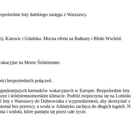
pośrednie loty dalekiego zasięgu z Warszawy.
, Katowic i Gdańska. Mocna oferta na Bałkany i Bliski Wschód.
 wakacyjne na Morze Śródziemne.
ości bezpośrednich połączeń.
jpiękniejszych kierunków wakacyjnych w Europie. Bezpośrednie loty z
urze i śródziemnomorskim klimacie. Podróż rozpoczyna się na Lotnisku
yć loty z Warszawy do Dubrownika z wyprzedzeniem, aby skorzystać z n
i niemal bez przerwy, a woda w Adriatyku zachęca do długich kąpieli.
 i widoki, które pamięta się przez całe życie.