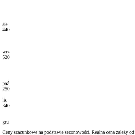
sie
440
wrz
520
paź
250
lis
340
gru
Ceny szacunkowe na podstawie sezonowości. Realna cena zależy od d