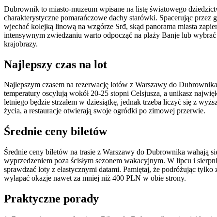
Dubrownik to miasto-muzeum wpisane na listę światowego dziedzict
charakterystyczne pomarańczowe dachy starówki. Spacerując przez 
wjechać kolejką linową na wzgórze Srđ, skąd panorama miasta zapiera
intensywnym zwiedzaniu warto odpocząć na plaży Banje lub wybrać się 
krajobrazy.
Najlepszy czas na lot
Najlepszym czasem na rezerwację lotów z Warszawy do Dubrownika jes
temperatury oscylują wokół 20-25 stopni Celsjusza, a unikasz najwię
letniego będzie strzałem w dziesiątkę, jednak trzeba liczyć się z wy
życia, a restauracje otwierają swoje ogródki po zimowej przerwie.
Średnie ceny biletów
Średnie ceny biletów na trasie z Warszawy do Dubrownika wahają się
wyprzedzeniem poza ścisłym sezonem wakacyjnym. W lipcu i sierpni
sprawdzać loty z elastycznymi datami. Pamiętaj, że podróżując tyl
wyłapać okazje nawet za mniej niż 400 PLN w obie strony.
Praktyczne porady