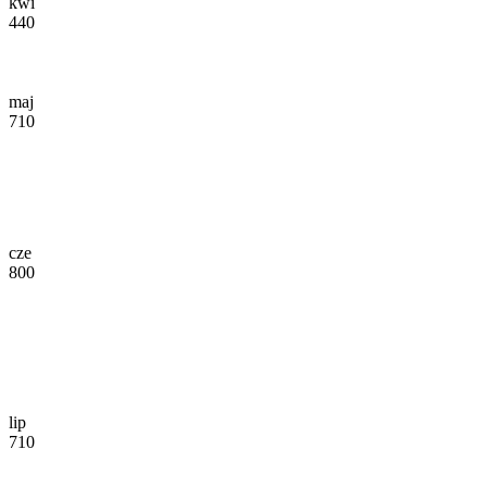
kwi
440
maj
710
cze
800
lip
710