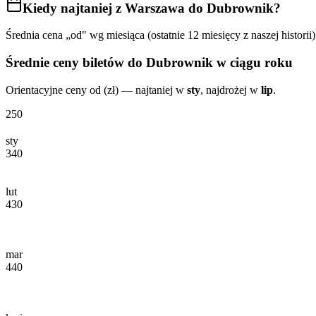
Kiedy najtaniej
z Warszawa do Dubrownik
?
Średnia cena „od" wg miesiąca (ostatnie 12 miesięcy z naszej historii)
Średnie ceny biletów
do Dubrownik
w ciągu roku
Orientacyjne ceny od (zł) — najtaniej w
sty
, najdrożej w
lip
.
250
sty
340
lut
430
mar
440