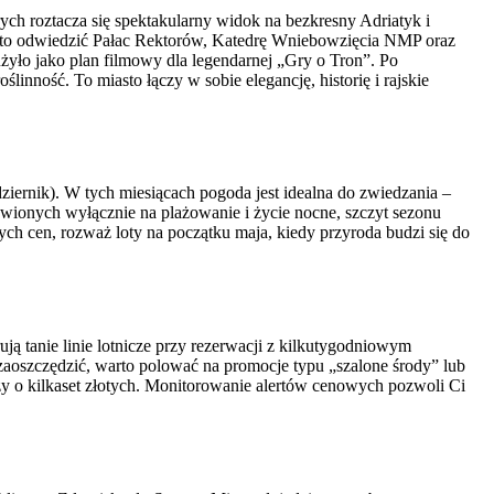
 roztacza się spektakularny widok na bezkresny Adriatyk i
arto odwiedzić Pałac Rektorów, Katedrę Wniebowzięcia NMP oraz
użyło jako plan filmowy dla legendarnej „Gry o Tron”. Po
inność. To miasto łączy w sobie elegancję, historię i rajskie
iernik). W tych miesiącach pogoda jest idealna do zwiedzania –
tawionych wyłącznie na plażowanie i życie nocne, szczyt sezonu
zych cen, rozważ loty na początku maja, kiedy przyroda budzi się do
ą tanie linie lotnicze przy rezerwacji z kilkutygodniowym
aoszczędzić, warto polować na promocje typu „szalone środy” lub
y o kilkaset złotych. Monitorowanie alertów cenowych pozwoli Ci