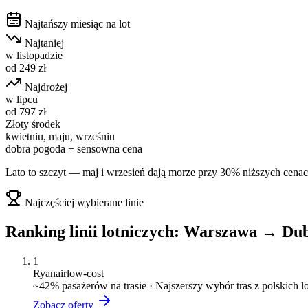
Najtańszy miesiąc na lot
Najtaniej
w
listopadzie
od
249
zł
Najdrożej
w
lipcu
od
797
zł
Złoty środek
kwietniu, maju, wrześniu
dobra pogoda + sensowna cena
Lato to szczyt — maj i wrzesień dają morze przy 30% niższych cenac
Najczęściej wybierane linie
Ranking linii lotniczych:
Warszawa
→
Du
1
Ryanair
low-cost
~
42
% pasażerów na trasie ·
Najszerszy wybór tras z polskich 
Zobacz oferty