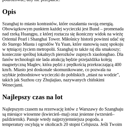
Opis
Szanghaj to miasto kontrastów, które oszałamia swoją energią.
Obowiązkowym punktem każdej wycieczki jest Bund – promenada
nad rzeką Huangpu, z której roztacza się ikoniczny widok na wieżę
Oriental Pearl i Shanghai Tower. Miłośnicy historii powinni udać się
do Starego Miasta i ogrodów Yu Yuan, które stanowią oazę spokoju
w tętniącej życiem metropolii. Szanghaj to także raj dla smakoszy;
koniecznie spróbuj lokalnych pierożków zupnych xiaolongbao. Dla
fanów technologii nie lada atrakcją będzie przejażdżka koleją
magnetyczną Maglev, która pędzi z prędkością przekraczającą 400
km/h. Miasto jest doskonale skomunikowane, co pozwala na
szybkie jednodniowe wycieczki do pobliskich „miast na wodzie”,
takich jak Suzhou czy Zhujiajiao, nazywanych chińskimi
Wenecjami.
Najlepszy czas na lot
Najlepszym czasem na rezerwację lotów z Warszawy do Szanghaju
są miesiące wiosenne (kwiecień–maj) oraz jesienne (wrzesień–
październik). Panuje wtedy najprzyjemniejsza pogoda, a
temperatury oscylują w okolicach 20 stopni Celsjusza. Jeśli Twoim