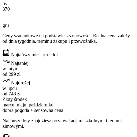
lis
370
gru
Ceny szacunkowe na podstawie sezonowości. Realna cena zależy
od dnia tygodnia, terminu zakupu i przewoźnika.
Najtańszy miesiąc na lot
Najtaniej
w
lutym
od
299
zł
Najdrożej
w
lipcu
od
748
zł
Złoty środek
marcu, maju, październiku
dobra pogoda + sensowna cena
Najtańsze loty znajdziesz poza wakacjami szkolnymi i feriami
zimowymi.