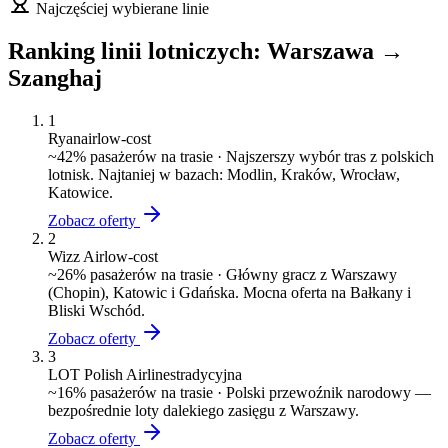
Najczęściej wybierane linie
Ranking linii lotniczych:
Warszawa
→
Szanghaj
1
Ryanair
low-cost
~
42
% pasażerów na trasie ·
Najszerszy wybór tras z polskich
lotnisk. Najtaniej w bazach: Modlin, Kraków, Wrocław,
Katowice.
Zobacz oferty
2
Wizz Air
low-cost
~
26
% pasażerów na trasie ·
Główny gracz z Warszawy
(Chopin), Katowic i Gdańska. Mocna oferta na Bałkany i
Bliski Wschód.
Zobacz oferty
3
LOT Polish Airlines
tradycyjna
~
16
% pasażerów na trasie ·
Polski przewoźnik narodowy —
bezpośrednie loty dalekiego zasięgu z Warszawy.
Zobacz oferty