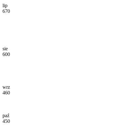
lip
670
sie
600
wrz
460
paź
450