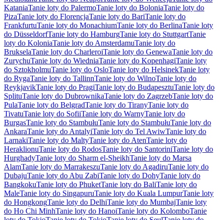
Katania
Tanie loty do Palermo
Tanie loty do Bolonia
Tanie loty do
Piza
Tanie loty do Florencja
Tanie loty do Bari
Tanie loty do
Frankfurtu
Tanie loty do Monachium
Tanie loty do Berlina
Tanie loty
do Düsseldorf
Tanie loty do Hamburg
Tanie loty do Stuttgart
Tanie
loty do Kolonia
Tanie loty do Amsterdamu
Tanie loty do
Bruksela
Tanie loty do Charleroi
Tanie loty do Genewa
Tanie loty do
Zurychu
Tanie loty do Wiednia
Tanie loty do Kopenhagi
Tanie loty
do Sztokholmu
Tanie loty do Oslo
Tanie loty do Helsinek
Tanie loty
do Ryga
Tanie loty do Tallinn
Tanie loty do Wilno
Tanie loty do
Reykjavik
Tanie loty do Pragi
Tanie loty do Budapesztu
Tanie loty do
Splitu
Tanie loty do Dubrownika
Tanie loty do Zagrzeb
Tanie loty do
Pula
Tanie loty do Belgrad
Tanie loty do Tirany
Tanie loty do
Tivatu
Tanie loty do Sofii
Tanie loty do Warny
Tanie loty do
Burgas
Tanie loty do Stambułu
Tanie loty do Stambułu
Tanie loty do
Ankara
Tanie loty do Antalyi
Tanie loty do Tel Awiw
Tanie loty do
Larnaki
Tanie loty do Malty
Tanie loty do Aten
Tanie loty do
Heraklionu
Tanie loty do Rodos
Tanie loty do Santorini
Tanie loty do
Hurghady
Tanie loty do Sharm el-Sheikh
Tanie loty do Marsa
Alam
Tanie loty do Marrakeszu
Tanie loty do Agadiru
Tanie loty do
Dubaju
Tanie loty do Abu Zabi
Tanie loty do Dohy
Tanie loty do
Bangkoku
Tanie loty do Phuket
Tanie loty do Bali
Tanie loty do
Male
Tanie loty do Singapuru
Tanie loty do Kuala Lumpur
Tanie loty
do Hongkong
Tanie loty do Delhi
Tanie loty do Mumbaj
Tanie loty
do Ho Chi Minh
Tanie loty do Hanoi
Tanie loty do Kolombo
Tanie
loty do Tokio
Tanie loty do Tokio
Tanie loty do Seul
Tanie loty do