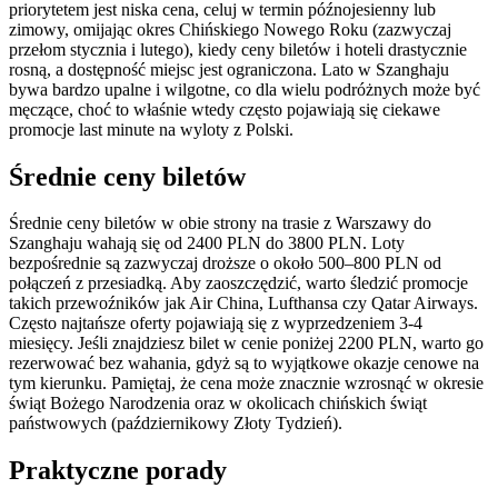
priorytetem jest niska cena, celuj w termin późnojesienny lub
zimowy, omijając okres Chińskiego Nowego Roku (zazwyczaj
przełom stycznia i lutego), kiedy ceny biletów i hoteli drastycznie
rosną, a dostępność miejsc jest ograniczona. Lato w Szanghaju
bywa bardzo upalne i wilgotne, co dla wielu podróżnych może być
męczące, choć to właśnie wtedy często pojawiają się ciekawe
promocje last minute na wyloty z Polski.
Średnie ceny biletów
Średnie ceny biletów w obie strony na trasie z Warszawy do
Szanghaju wahają się od 2400 PLN do 3800 PLN. Loty
bezpośrednie są zazwyczaj droższe o około 500–800 PLN od
połączeń z przesiadką. Aby zaoszczędzić, warto śledzić promocje
takich przewoźników jak Air China, Lufthansa czy Qatar Airways.
Często najtańsze oferty pojawiają się z wyprzedzeniem 3-4
miesięcy. Jeśli znajdziesz bilet w cenie poniżej 2200 PLN, warto go
rezerwować bez wahania, gdyż są to wyjątkowe okazje cenowe na
tym kierunku. Pamiętaj, że cena może znacznie wzrosnąć w okresie
świąt Bożego Narodzenia oraz w okolicach chińskich świąt
państwowych (październikowy Złoty Tydzień).
Praktyczne porady