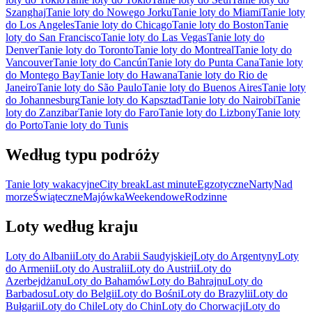
Szanghaj
Tanie loty do Nowego Jorku
Tanie loty do Miami
Tanie loty
do Los Angeles
Tanie loty do Chicago
Tanie loty do Boston
Tanie
loty do San Francisco
Tanie loty do Las Vegas
Tanie loty do
Denver
Tanie loty do Toronto
Tanie loty do Montreal
Tanie loty do
Vancouver
Tanie loty do Cancún
Tanie loty do Punta Cana
Tanie loty
do Montego Bay
Tanie loty do Hawana
Tanie loty do Rio de
Janeiro
Tanie loty do São Paulo
Tanie loty do Buenos Aires
Tanie loty
do Johannesburg
Tanie loty do Kapsztad
Tanie loty do Nairobi
Tanie
loty do Zanzibar
Tanie loty do Faro
Tanie loty do Lizbony
Tanie loty
do Porto
Tanie loty do Tunis
Według typu podróży
Tanie loty wakacyjne
City break
Last minute
Egzotyczne
Narty
Nad
morze
Świąteczne
Majówka
Weekendowe
Rodzinne
Loty według kraju
Loty do Albanii
Loty do Arabii Saudyjskiej
Loty do Argentyny
Loty
do Armenii
Loty do Australii
Loty do Austrii
Loty do
Azerbejdżanu
Loty do Bahamów
Loty do Bahrajnu
Loty do
Barbadosu
Loty do Belgii
Loty do Bośni
Loty do Brazylii
Loty do
Bułgarii
Loty do Chile
Loty do Chin
Loty do Chorwacji
Loty do