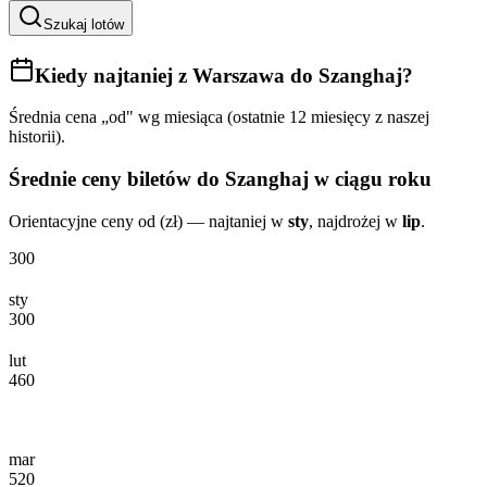
Szukaj lotów
Kiedy najtaniej
z Warszawa do Szanghaj
?
Średnia cena „od" wg miesiąca (ostatnie 12 miesięcy z naszej
historii).
Średnie ceny biletów
do Szanghaj
w ciągu roku
Orientacyjne ceny od (zł) — najtaniej w
sty
, najdrożej w
lip
.
300
sty
300
lut
460
mar
520