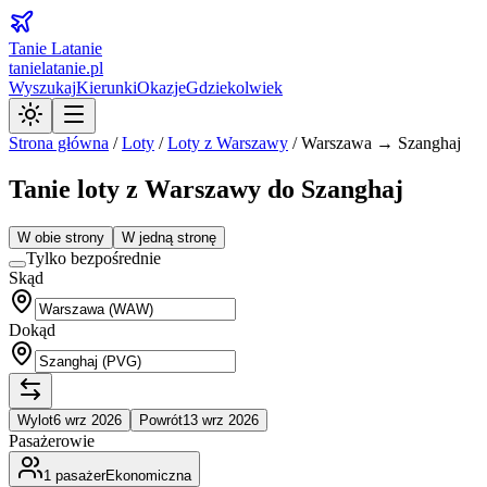
Tanie Latanie
tanielatanie.pl
Wyszukaj
Kierunki
Okazje
Gdziekolwiek
Strona główna
/
Loty
/
Loty z
Warszawy
/
Warszawa → Szanghaj
Tanie loty z Warszawy do Szanghaj
W obie strony
W jedną stronę
Tylko bezpośrednie
Skąd
Dokąd
Wylot
6 wrz 2026
Powrót
13 wrz 2026
Pasażerowie
1
pasażer
Ekonomiczna