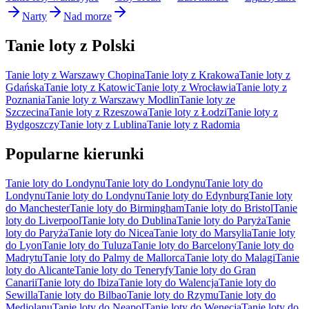
Narty
Nad morze
Tanie loty z Polski
Tanie loty z Warszawy Chopina
Tanie loty z Krakowa
Tanie loty z
Gdańska
Tanie loty z Katowic
Tanie loty z Wrocławia
Tanie loty z
Poznania
Tanie loty z Warszawy Modlin
Tanie loty ze
Szczecina
Tanie loty z Rzeszowa
Tanie loty z Łodzi
Tanie loty z
Bydgoszczy
Tanie loty z Lublina
Tanie loty z Radomia
Popularne kierunki
Tanie loty do Londynu
Tanie loty do Londynu
Tanie loty do
Londynu
Tanie loty do Londynu
Tanie loty do Edynburg
Tanie loty
do Manchester
Tanie loty do Birmingham
Tanie loty do Bristol
Tanie
loty do Liverpool
Tanie loty do Dublina
Tanie loty do Paryża
Tanie
loty do Paryża
Tanie loty do Nicea
Tanie loty do Marsylia
Tanie loty
do Lyon
Tanie loty do Tuluza
Tanie loty do Barcelony
Tanie loty do
Madrytu
Tanie loty do Palmy de Mallorca
Tanie loty do Malagi
Tanie
loty do Alicante
Tanie loty do Teneryfy
Tanie loty do Gran
Canarii
Tanie loty do Ibiza
Tanie loty do Walencja
Tanie loty do
Sewilla
Tanie loty do Bilbao
Tanie loty do Rzymu
Tanie loty do
Mediolanu
Tanie loty do Neapol
Tanie loty do Wenecja
Tanie loty do