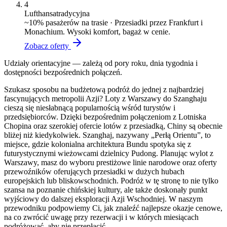
4
Lufthansa
tradycyjna
~
10
% pasażerów na trasie ·
Przesiadki przez Frankfurt i
Monachium. Wysoki komfort, bagaż w cenie.
Zobacz oferty
Udziały orientacyjne — zależą od pory roku, dnia tygodnia i
dostępności bezpośrednich połączeń.
Szukasz sposobu na budżetową podróż do jednej z najbardziej
fascynujących metropolii Azji? Loty z Warszawy do Szanghaju
cieszą się niesłabnącą popularnością wśród turystów i
przedsiębiorców. Dzięki bezpośrednim połączeniom z Lotniska
Chopina oraz szerokiej ofercie lotów z przesiadką, Chiny są obecnie
bliżej niż kiedykolwiek. Szanghaj, nazywany „Perłą Orientu”, to
miejsce, gdzie kolonialna architektura Bundu spotyka się z
futurystycznymi wieżowcami dzielnicy Pudong. Planując wylot z
Warszawy, masz do wyboru prestiżowe linie narodowe oraz oferty
przewoźników oferujących przesiadki w dużych hubach
europejskich lub bliskowschodnich. Podróż w tę stronę to nie tylko
szansa na poznanie chińskiej kultury, ale także doskonały punkt
wyjściowy do dalszej eksploracji Azji Wschodniej. W naszym
przewodniku podpowiemy Ci, jak znaleźć najlepsze okazje cenowe,
na co zwrócić uwagę przy rezerwacji i w których miesiącach
podróżować, aby nie przepłacić.