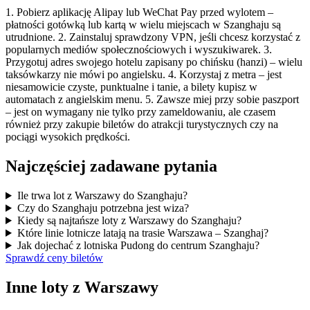
1. Pobierz aplikację Alipay lub WeChat Pay przed wylotem –
płatności gotówką lub kartą w wielu miejscach w Szanghaju są
utrudnione. 2. Zainstaluj sprawdzony VPN, jeśli chcesz korzystać z
popularnych mediów społecznościowych i wyszukiwarek. 3.
Przygotuj adres swojego hotelu zapisany po chińsku (hanzi) – wielu
taksówkarzy nie mówi po angielsku. 4. Korzystaj z metra – jest
niesamowicie czyste, punktualne i tanie, a bilety kupisz w
automatach z angielskim menu. 5. Zawsze miej przy sobie paszport
– jest on wymagany nie tylko przy zameldowaniu, ale czasem
również przy zakupie biletów do atrakcji turystycznych czy na
pociągi wysokich prędkości.
Najczęściej zadawane pytania
Ile trwa lot z Warszawy do Szanghaju?
Czy do Szanghaju potrzebna jest wiza?
Kiedy są najtańsze loty z Warszawy do Szanghaju?
Które linie lotnicze latają na trasie Warszawa – Szanghaj?
Jak dojechać z lotniska Pudong do centrum Szanghaju?
Sprawdź ceny biletów
Inne loty z Warszawy