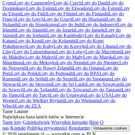
Cypru
Loty do Czarnogóry
Loty do Czech
Loty do Danii
Loty do
Dominikany
Loty do Egiptu
Loty do Ekwadoru
Loty do Estonii
Loty
do Etiopii
Loty do Fidżi
Loty do Filipin
Loty do Finlandii
Loty do
Francji
Loty do Grecji
Loty do Gruzji
Loty do Hiszpanii
Loty do
Holandii
Loty do Hongkongu
Loty do Indii
Loty do Indonezji
Loty do
Irlandii
Loty do Islandii
Loty do Izraela
Loty do Jamajki
Loty do
Japonii
Loty do Jordanii
Loty do Kambodży
Loty do Kanady
Loty do
Kataru
Loty do Kenii
Loty do Kolumbii
Loty do Korei
Południowej
Loty do Kuby
Loty do Kuwejtu
Loty do Libanu
Loty do
Litwy
Loty do Luksemburga
Loty do Łotwy
Loty do Macedonii
Loty
do Malediw
Loty do Malezji
Loty do Malty
Loty do Maroka
Loty do
Mauritiusu
Loty do Meksyku
Loty do Nepalu
Loty do Niemiec
Loty
do Norwegii
Loty do Nowej Zelandii
Loty do Omanu
Loty do
Peru
Loty do Polski
Loty do Portugalii
Loty do RPA
Loty do
Rumunii
Loty do Serbii
Loty do Seszeli
Loty do Singapuru
Loty do
Słowacji
Loty do Słowenii
Loty do Sri Lanki
Loty do Szwajcarii
Loty
do Szwecji
Loty do Tajlandii
Loty do Tajwanu
Loty do Tanzanii
Loty
do Tunezji
Loty do Turcji
Loty do Urugwaju
Loty do USA
Loty do
Węgier
Loty do Wielkiej Brytanii
Loty do Wietnamu
Loty do
Włoch
Loty do ZEA
Tanie Latanie
Największa baza tanich lotów w Internecie
Tanie loty
·
Gdziekolwiek
·
Wszystkie kierunki
·
Blog
·
O
nas
·
Kontakt
·
Polityka prywatności
·
Regulamin
·
Ustawienia cookies
©
2026
tanielatanie.pl — wszystkie ceny w PLN.