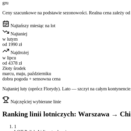
gru
Ceny szacunkowe na podstawie sezonowości. Realna cena zależy od d
Najtańszy miesiąc na lot
Najtaniej
w
lutym
od
1990
zł
Najdrożej
w
lipcu
od
4378
zł
Złoty środek
marcu, maju, październiku
dobra pogoda + sensowna cena
Najtaniej luty (oprócz Florydy). Lato — szczyt na całym kontynencie
Najczęściej wybierane linie
Ranking linii lotniczych:
Warszawa
→
Chi
1