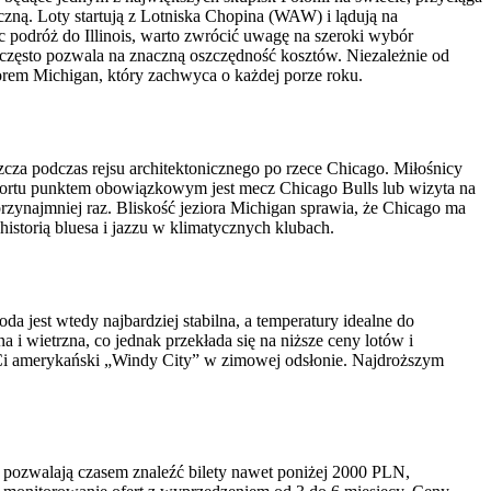
czną. Loty startują z Lotniska Chopina (WAW) i lądują na
podróż do Illinois, warto zwrócić uwagę na szeroki wybór
często pozwala na znaczną oszczędność kosztów. Niezależnie od
iorem Michigan, który zachwyca o każdej porze roku.
zcza podczas rejsu architektonicznego po rzece Chicago. Miłośnicy
 sportu punktem obowiązkowym jest mecz Chicago Bulls lub wizyta na
przynajmniej raz. Bliskość jeziora Michigan sprawia, że Chicago ma
istorią bluesa i jazzu w klimatycznych klubach.
da jest wtedy najbardziej stabilna, a temperatury idealne do
i wietrzna, co jednak przekłada się na niższe ceny lotów i
zny Ci amerykański „Windy City” w zimowej odsłonie. Najdroższym
 pozwalają czasem znaleźć bilety nawet poniżej 2000 PLN,