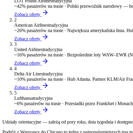
LOT Polish Airlines
tradycyjna
~
42
% pasażerów na trasie ·
Polski przewoźnik narodowy — bez
Zobacz oferty
2
American Airlines
tradycyjna
~
26
% pasażerów na trasie ·
Największa amerykańska linia. 
Zobacz oferty
3
United Airlines
tradycyjna
~
16
% pasażerów na trasie ·
Bezpośrednie loty WAW–EWR (N
Zobacz oferty
4
Delta Air Lines
tradycyjna
~
10
% pasażerów na trasie ·
Hub Atlanta. Partner KLM/Air Fr
Zobacz oferty
5
Lufthansa
tradycyjna
~
6
% pasażerów na trasie ·
Przesiadki przez Frankfurt i Monac
Zobacz oferty
Udziały orientacyjne — zależą od pory roku, dnia tygodnia i dostępn
Podróż z Warszawy do Chicago to jedna z najpopularniejszych tras tr