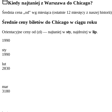
Kiedy najtaniej
z Warszawa do Chicago
?
Średnia cena „od" wg miesiąca (ostatnie 12 miesięcy z naszej historii)
Średnie ceny biletów
do Chicago
w ciągu roku
Orientacyjne ceny od (zł) — najtaniej w
sty
, najdrożej w
lip
.
1990
sty
1990
lut
2830
mar
3180