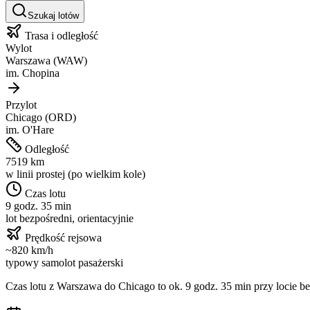
Szukaj lotów
Trasa i odległość
Wylot
Warszawa
(
WAW
)
im.
Chopina
Przylot
Chicago
(
ORD
)
im.
O'Hare
Odległość
7519
km
w linii prostej (po wielkim kole)
Czas lotu
9 godz. 35 min
lot bezpośredni, orientacyjnie
Prędkość rejsowa
~
820
km/h
typowy samolot pasażerski
Czas lotu z
Warszawa
do
Chicago
to ok.
9 godz. 35 min
przy locie be