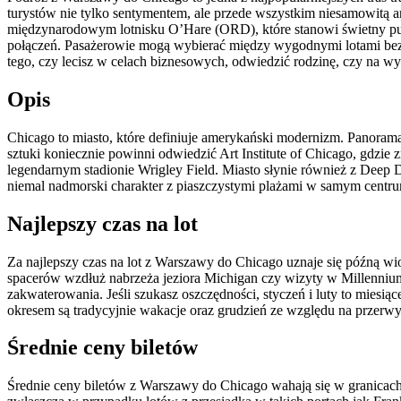
turystów nie tylko sentymentem, ale przede wszystkim niesamowitą a
międzynarodowym lotnisku O’Hare (ORD), które stanowi świetny pun
połączeń. Pasażerowie mogą wybierać między wygodnymi lotami bezp
tego, czy lecisz w celach biznesowych, odwiedzić rodzinę, czy na w
Opis
Chicago to miasto, które definiuje amerykański modernizm. Panorama
sztuki koniecznie powinni odwiedzić Art Institute of Chicago, gdzi
legendarnym stadionie Wrigley Field. Miasto słynie również z Deep D
niemal nadmorski charakter z piaszczystymi plażami w samym centrum 
Najlepszy czas na lot
Za najlepszy czas na lot z Warszawy do Chicago uznaje się późną wios
spacerów wzdłuż nabrzeża jeziora Michigan czy wizyty w Millennium 
zakwaterowania. Jeśli szukasz oszczędności, styczeń i luty to miesi
okresem są tradycyjnie wakacje oraz grudzień ze względu na przerwy
Średnie ceny biletów
Średnie ceny biletów z Warszawy do Chicago wahają się w granicac