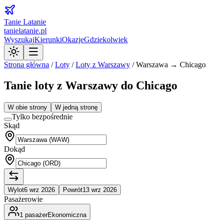
Tanie Latanie
tanielatanie.pl
Wyszukaj
Kierunki
Okazje
Gdziekolwiek
Strona główna
/
Loty
/
Loty z
Warszawy
/
Warszawa → Chicago
Tanie loty z Warszawy do Chicago
W obie strony
W jedną stronę
Tylko bezpośrednie
Skąd
Dokąd
Wylot
6 wrz 2026
Powrót
13 wrz 2026
Pasażerowie
1
pasażer
Ekonomiczna