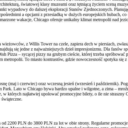
rchitekturą, światowej klasy muzeami oraz tętniącą życiem sceną muzy
kt wypadowy do dalszej eksploracji Stanów Zjednoczonych. Planując 
ośrednimi a opcjami z przesiadką w dużych europejskich hubach, co 
ymarzone wakacje, Chicago oferuje unikalny klimat metropolii nad jez
 wieżowców, z Willis Tower na czele, zapiera dech w piersiach, zwłas
e znajdują się jedne z najważniejszych dzieł impresjonizmu. Dla fanów
ish Pizza – sycącej pizzy na grubym cieście, której trzeba spróbować 
metropolii. To miasto kontrastów, gdzie nowoczesność spotyka się z h
nę (maj i czerwiec) oraz wczesną jesień (wrzesień i październik). Pogo
Park. Lato w Chicago bywa bardzo upalne i wilgotne, a zima – mroźna 
ące, w których najłatwiej upolować promocyjne bilety, o ile nie stras
 świąteczne.
h od 2200 PLN do 3800 PLN za lot w obie strony. Regularne promocje