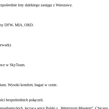
pośrednie loty dalekiego zasięgu z Warszawy.
Huby DFW, MIA, ORD.
ewark).
ance w SkyTeam.
hium. Wysoki komfort, bagaż w cenie.
ości bezpośrednich połączeń.
ansatlantyckich, łącząca serce Polski z „Wietrznym Miastem”. Chicago