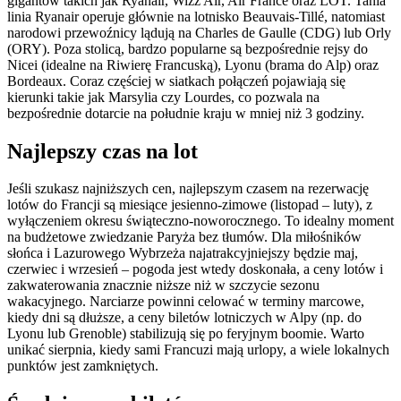
gigantów takich jak Ryanair, Wizz Air, Air France oraz LOT. Tania
linia Ryanair operuje głównie na lotnisko Beauvais-Tillé, natomiast
narodowi przewoźnicy lądują na Charles de Gaulle (CDG) lub Orly
(ORY). Poza stolicą, bardzo popularne są bezpośrednie rejsy do
Nicei (idealne na Riwierę Francuską), Lyonu (brama do Alp) oraz
Bordeaux. Coraz częściej w siatkach połączeń pojawiają się
kierunki takie jak Marsylia czy Lourdes, co pozwala na
bezpośrednie dotarcie na południe kraju w mniej niż 3 godziny.
Najlepszy czas na lot
Jeśli szukasz najniższych cen, najlepszym czasem na rezerwację
lotów do Francji są miesiące jesienno-zimowe (listopad – luty), z
wyłączeniem okresu świąteczno-noworocznego. To idealny moment
na budżetowe zwiedzanie Paryża bez tłumów. Dla miłośników
słońca i Lazurowego Wybrzeża najatrakcyjniejszy będzie maj,
czerwiec i wrzesień – pogoda jest wtedy doskonała, a ceny lotów i
zakwaterowania znacznie niższe niż w szczycie sezonu
wakacyjnego. Narciarze powinni celować w terminy marcowe,
kiedy dni są dłuższe, a ceny biletów lotniczych w Alpy (np. do
Lyonu lub Grenoble) stabilizują się po feryjnym boomie. Warto
unikać sierpnia, kiedy sami Francuzi mają urlopy, a wiele lokalnych
punktów jest zamkniętych.