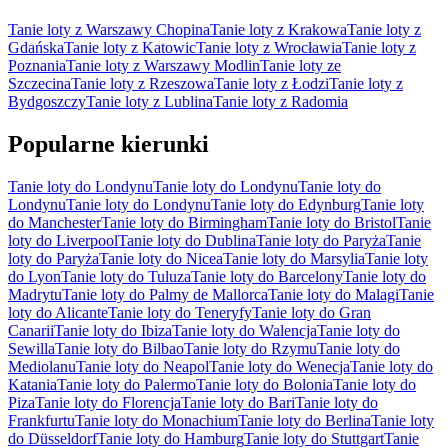
Tanie loty z Warszawy Chopina
Tanie loty z Krakowa
Tanie loty z
Gdańska
Tanie loty z Katowic
Tanie loty z Wrocławia
Tanie loty z
Poznania
Tanie loty z Warszawy Modlin
Tanie loty ze
Szczecina
Tanie loty z Rzeszowa
Tanie loty z Łodzi
Tanie loty z
Bydgoszczy
Tanie loty z Lublina
Tanie loty z Radomia
Popularne kierunki
Tanie loty do Londynu
Tanie loty do Londynu
Tanie loty do
Londynu
Tanie loty do Londynu
Tanie loty do Edynburg
Tanie loty
do Manchester
Tanie loty do Birmingham
Tanie loty do Bristol
Tanie
loty do Liverpool
Tanie loty do Dublina
Tanie loty do Paryża
Tanie
loty do Paryża
Tanie loty do Nicea
Tanie loty do Marsylia
Tanie loty
do Lyon
Tanie loty do Tuluza
Tanie loty do Barcelony
Tanie loty do
Madrytu
Tanie loty do Palmy de Mallorca
Tanie loty do Malagi
Tanie
loty do Alicante
Tanie loty do Teneryfy
Tanie loty do Gran
Canarii
Tanie loty do Ibiza
Tanie loty do Walencja
Tanie loty do
Sewilla
Tanie loty do Bilbao
Tanie loty do Rzymu
Tanie loty do
Mediolanu
Tanie loty do Neapol
Tanie loty do Wenecja
Tanie loty do
Katania
Tanie loty do Palermo
Tanie loty do Bolonia
Tanie loty do
Piza
Tanie loty do Florencja
Tanie loty do Bari
Tanie loty do
Frankfurtu
Tanie loty do Monachium
Tanie loty do Berlina
Tanie loty
do Düsseldorf
Tanie loty do Hamburg
Tanie loty do Stuttgart
Tanie