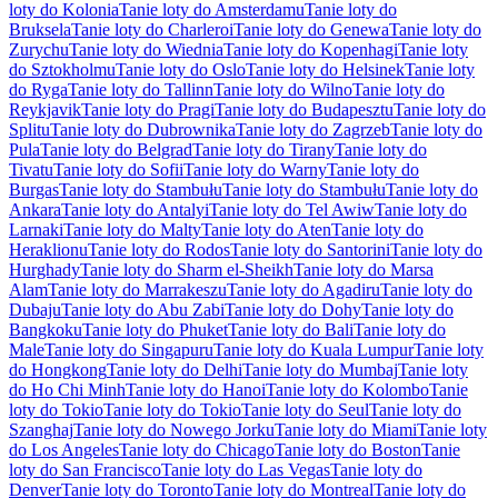
loty do Kolonia
Tanie loty do Amsterdamu
Tanie loty do
Bruksela
Tanie loty do Charleroi
Tanie loty do Genewa
Tanie loty do
Zurychu
Tanie loty do Wiednia
Tanie loty do Kopenhagi
Tanie loty
do Sztokholmu
Tanie loty do Oslo
Tanie loty do Helsinek
Tanie loty
do Ryga
Tanie loty do Tallinn
Tanie loty do Wilno
Tanie loty do
Reykjavik
Tanie loty do Pragi
Tanie loty do Budapesztu
Tanie loty do
Splitu
Tanie loty do Dubrownika
Tanie loty do Zagrzeb
Tanie loty do
Pula
Tanie loty do Belgrad
Tanie loty do Tirany
Tanie loty do
Tivatu
Tanie loty do Sofii
Tanie loty do Warny
Tanie loty do
Burgas
Tanie loty do Stambułu
Tanie loty do Stambułu
Tanie loty do
Ankara
Tanie loty do Antalyi
Tanie loty do Tel Awiw
Tanie loty do
Larnaki
Tanie loty do Malty
Tanie loty do Aten
Tanie loty do
Heraklionu
Tanie loty do Rodos
Tanie loty do Santorini
Tanie loty do
Hurghady
Tanie loty do Sharm el-Sheikh
Tanie loty do Marsa
Alam
Tanie loty do Marrakeszu
Tanie loty do Agadiru
Tanie loty do
Dubaju
Tanie loty do Abu Zabi
Tanie loty do Dohy
Tanie loty do
Bangkoku
Tanie loty do Phuket
Tanie loty do Bali
Tanie loty do
Male
Tanie loty do Singapuru
Tanie loty do Kuala Lumpur
Tanie loty
do Hongkong
Tanie loty do Delhi
Tanie loty do Mumbaj
Tanie loty
do Ho Chi Minh
Tanie loty do Hanoi
Tanie loty do Kolombo
Tanie
loty do Tokio
Tanie loty do Tokio
Tanie loty do Seul
Tanie loty do
Szanghaj
Tanie loty do Nowego Jorku
Tanie loty do Miami
Tanie loty
do Los Angeles
Tanie loty do Chicago
Tanie loty do Boston
Tanie
loty do San Francisco
Tanie loty do Las Vegas
Tanie loty do
Denver
Tanie loty do Toronto
Tanie loty do Montreal
Tanie loty do