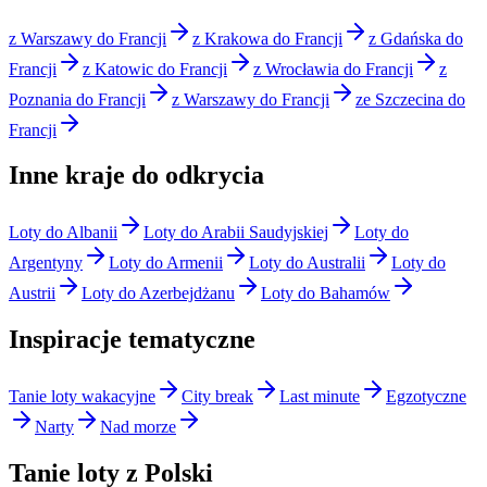
z Warszawy do Francji
z Krakowa do Francji
z Gdańska do
Francji
z Katowic do Francji
z Wrocławia do Francji
z
Poznania do Francji
z Warszawy do Francji
ze Szczecina do
Francji
Inne kraje do odkrycia
Loty do Albanii
Loty do Arabii Saudyjskiej
Loty do
Argentyny
Loty do Armenii
Loty do Australii
Loty do
Austrii
Loty do Azerbejdżanu
Loty do Bahamów
Inspiracje tematyczne
Tanie loty wakacyjne
City break
Last minute
Egzotyczne
Narty
Nad morze
Tanie loty z Polski