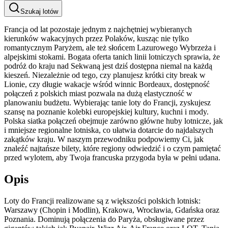
Szukaj lotów
Francja od lat pozostaje jednym z najchętniej wybieranych
kierunków wakacyjnych przez Polaków, kusząc nie tylko
romantycznym Paryżem, ale też słońcem Lazurowego Wybrzeża i
alpejskimi stokami. Bogata oferta tanich linii lotniczych sprawia, że
podróż do kraju nad Sekwaną jest dziś dostępna niemal na każdą
kieszeń. Niezależnie od tego, czy planujesz krótki city break w
Lionie, czy długie wakacje wśród winnic Bordeaux, dostępność
połączeń z polskich miast pozwala na dużą elastyczność w
planowaniu budżetu. Wybierając tanie loty do Francji, zyskujesz
szansę na poznanie kolebki europejskiej kultury, kuchni i mody.
Polska siatka połączeń obejmuje zarówno główne huby lotnicze, jak
i mniejsze regionalne lotniska, co ułatwia dotarcie do najdalszych
zakątków kraju. W naszym przewodniku podpowiemy Ci, jak
znaleźć najtańsze bilety, które regiony odwiedzić i o czym pamiętać
przed wylotem, aby Twoja francuska przygoda była w pełni udana.
Opis
Loty do Francji realizowane są z większości polskich lotnisk:
Warszawy (Chopin i Modlin), Krakowa, Wrocławia, Gdańska oraz
Poznania. Dominują połączenia do Paryża, obsługiwane przez