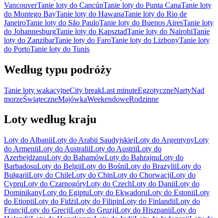
Vancouver
Tanie loty do Cancún
Tanie loty do Punta Cana
Tanie loty
do Montego Bay
Tanie loty do Hawana
Tanie loty do Rio de
Janeiro
Tanie loty do São Paulo
Tanie loty do Buenos Aires
Tanie loty
do Johannesburg
Tanie loty do Kapsztad
Tanie loty do Nairobi
Tanie
loty do Zanzibar
Tanie loty do Faro
Tanie loty do Lizbony
Tanie loty
do Porto
Tanie loty do Tunis
Według typu podróży
Tanie loty wakacyjne
City break
Last minute
Egzotyczne
Narty
Nad
morze
Świąteczne
Majówka
Weekendowe
Rodzinne
Loty według kraju
Loty do Albanii
Loty do Arabii Saudyjskiej
Loty do Argentyny
Loty
do Armenii
Loty do Australii
Loty do Austrii
Loty do
Azerbejdżanu
Loty do Bahamów
Loty do Bahrajnu
Loty do
Barbadosu
Loty do Belgii
Loty do Bośni
Loty do Brazylii
Loty do
Bułgarii
Loty do Chile
Loty do Chin
Loty do Chorwacji
Loty do
Cypru
Loty do Czarnogóry
Loty do Czech
Loty do Danii
Loty do
Dominikany
Loty do Egiptu
Loty do Ekwadoru
Loty do Estonii
Loty
do Etiopii
Loty do Fidżi
Loty do Filipin
Loty do Finlandii
Loty do
Francji
Loty do Grecji
Loty do Gruzji
Loty do Hiszpanii
Loty do