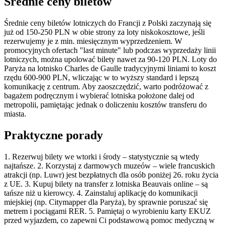
Średnie ceny biletów
Średnie ceny biletów lotniczych do Francji z Polski zaczynają się
już od 150-250 PLN w obie strony za loty niskokosztowe, jeśli
rezerwujemy je z min. miesięcznym wyprzedzeniem. W
promocyjnych ofertach "last minute" lub podczas wyprzedaży linii
lotniczych, można upolować bilety nawet za 90-120 PLN. Loty do
Paryża na lotnisko Charles de Gaulle tradycyjnymi liniami to koszt
rzędu 600-900 PLN, wliczając w to wyższy standard i lepszą
komunikację z centrum. Aby zaoszczędzić, warto podróżować z
bagażem podręcznym i wybierać lotniska położone dalej od
metropolii, pamiętając jednak o doliczeniu kosztów transferu do
miasta.
Praktyczne porady
1. Rezerwuj bilety we wtorki i środy – statystycznie są wtedy
najtańsze. 2. Korzystaj z darmowych muzeów – wiele francuskich
atrakcji (np. Luwr) jest bezpłatnych dla osób poniżej 26. roku życia
z UE. 3. Kupuj bilety na transfer z lotniska Beauvais online – są
tańsze niż u kierowcy. 4. Zainstaluj aplikację do komunikacji
miejskiej (np. Citymapper dla Paryża), by sprawnie poruszać się
metrem i pociągami RER. 5. Pamiętaj o wyrobieniu karty EKUZ
przed wyjazdem, co zapewni Ci podstawową pomoc medyczną w