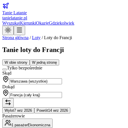
Tanie Latanie
tanielatanie.pl
Wyszukaj
Kierunki
Okazje
Gdziekolwiek
Strona główna
/
Loty
/
Loty do Francji
Tanie loty do Francji
W obie strony
W jedną stronę
Tylko bezpośrednie
Skąd
Dokąd
Wylot
7 wrz 2026
Powrót
14 wrz 2026
Pasażerowie
1
pasażer
Ekonomiczna