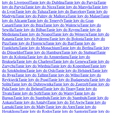
loty do Liverpool
Tanie loty do Dublina
Tanie loty do Paryża
Tanie
loty do Paryża
Tanie loty do Nicea
Tanie loty do Marsylia
Tanie loty
do Lyon
Tanie loty do Tuluza
Tanie loty do Barcelony
Tanie loty do
Madrytu
Tanie loty do Palmy de Mallorca
Tanie loty do Malagi
Tanie
loty do Alicante
Tanie loty do Teneryfy
Tanie loty do Gran
Canarii
Tanie loty do Ibiza
Tanie loty do Walencja
Tanie loty do
Sewilla
Tanie loty do Bilbao
Tanie loty do Rzymu
Tanie loty do
Mediolanu
Tanie loty do Neapol
Tanie loty do Wenecja
Tanie loty do
Katania
Tanie loty do Palermo
Tanie loty do Bolonia
Tanie loty do
Piza
Tanie loty do Florencja
Tanie loty do Bari
Tanie loty do
Frankfurtu
Tanie loty do Monachium
Tanie loty do Berlina
Tanie loty
do Düsseldorf
Tanie loty do Hamburg
Tanie loty do Stuttgart
Tanie
loty do Kolonia
Tanie loty do Amsterdamu
Tanie loty do
Bruksela
Tanie loty do Charleroi
Tanie loty do Genewa
Tanie loty do
Zurychu
Tanie loty do Wiednia
Tanie loty do Kopenhagi
Tanie loty
do Sztokholmu
Tanie loty do Oslo
Tanie loty do Helsinek
Tanie loty
do Ryga
Tanie loty do Tallinn
Tanie loty do Wilno
Tanie loty do
Reykjavik
Tanie loty do Pragi
Tanie loty do Budapesztu
Tanie loty do
Splitu
Tanie loty do Dubrownika
Tanie loty do Zagrzeb
Tanie loty do
Pula
Tanie loty do Belgrad
Tanie loty do Tirany
Tanie loty do
Tivatu
Tanie loty do Sofii
Tanie loty do Warny
Tanie loty do
Burgas
Tanie loty do Stambułu
Tanie loty do Stambułu
Tanie loty do
Ankara
Tanie loty do Antalyi
Tanie loty do Tel Awiw
Tanie loty do
Larnaki
Tanie loty do Malty
Tanie loty do Aten
Tanie loty do
Heraklionu
Tanie loty do Rodos
Tanie loty do Santorini
Tanie loty do