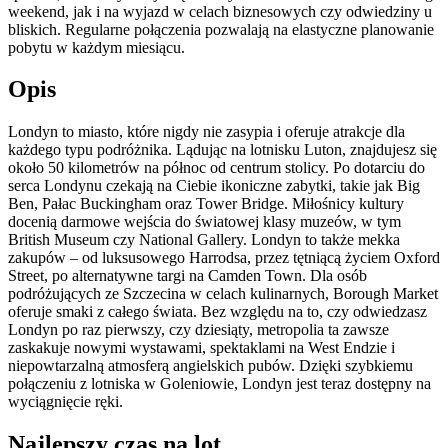
weekend, jak i na wyjazd w celach biznesowych czy odwiedziny u
bliskich. Regularne połączenia pozwalają na elastyczne planowanie
pobytu w każdym miesiącu.
Opis
Londyn to miasto, które nigdy nie zasypia i oferuje atrakcje dla
każdego typu podróżnika. Lądując na lotnisku Luton, znajdujesz się
około 50 kilometrów na północ od centrum stolicy. Po dotarciu do
serca Londynu czekają na Ciebie ikoniczne zabytki, takie jak Big
Ben, Pałac Buckingham oraz Tower Bridge. Miłośnicy kultury
docenią darmowe wejścia do światowej klasy muzeów, w tym
British Museum czy National Gallery. Londyn to także mekka
zakupów – od luksusowego Harrodsa, przez tętniącą życiem Oxford
Street, po alternatywne targi na Camden Town. Dla osób
podróżujących ze Szczecina w celach kulinarnych, Borough Market
oferuje smaki z całego świata. Bez względu na to, czy odwiedzasz
Londyn po raz pierwszy, czy dziesiąty, metropolia ta zawsze
zaskakuje nowymi wystawami, spektaklami na West Endzie i
niepowtarzalną atmosferą angielskich pubów. Dzięki szybkiemu
połączeniu z lotniska w Goleniowie, Londyn jest teraz dostępny na
wyciągnięcie ręki.
Najlepszy czas na lot