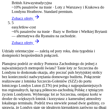
British Airways
tradycyjna
~
10
% pasażerów na trasie ·
Loty z Warszawy i Krakowa do
Londynu Heathrow. Standard premium.
Zobacz oferty
5
easyJet
low-cost
~
6
% pasażerów na trasie ·
Bazy w Berlinie i Wielkiej Brytanii
— alternatywa dla Ryanaira na zachodzie.
Zobacz oferty
Udziały orientacyjne — zależą od pory roku, dnia tygodnia i
dostępności bezpośrednich połączeń.
Planujesz podróż ze stolicy Pomorza Zachodniego do jednej z
najważniejszych metropolii świata? Tanie loty ze Szczecina do
Londynu to doskonała okazja, aby poczuć puls brytyjskiej stolicy
bez konieczności nadwyrężania domowego budżetu. Połączenie
realizowane z lotniska Szczecin-Goleniów (SZZ) do portu
lotniczego Londyn Luton (LTN) jest jedną z najpopularniejszych
tras regionalnych, łączącą północno-zachodnią Polskę z tętniącym
życiem Londynem. Wybierając lot ze Szczecina, omijasz korki w
drodze do większych lotnisk i korzystasz z kameralnej atmosfery
lokalnego terminalu. Podróż trwa niewiele ponad dwie godziny, co
sprawia, że Londyn staje się idealnym kierunkiem zarówno na długi