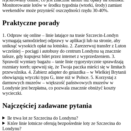
Monitorowanie lotów w środku tygodnia (wtorki, środy) zamiast
weekendów może przynieść oszczędności rzędu 30-40%.
Praktyczne porady
1. Odpraw się online – linie latające na trasie Szczecin-Londyn
wymagają samodzielnej odprawy w aplikacji lub na stronie, aby
uniknąć wysokich opłat na lotnisku. 2. Zarezerwuj transfer z Luton
wcześniej – pociągi i autobusy do centrum Londynu są znacznie
tańsze, gdy kupujesz bilet przez internet z wyprzedzeniem. 3.
Sprawdź wymiary bagażu – tanie linie rygorystycznie sprawdzają
rozmiary toreb; upewnij się, że Twoja paczka mieści się w limitach
przewoźnika. 4. Zabierz adapter do gniazdka – w Wielkiej Brytanii
obowiązują wtyczki typu G, inne niż w Polsce. 5. Korzystaj z
darmowych muzeów – większość państwowych muzeów w
Londynie jest bezpłatna, co pozwala znacznie obniżyć koszty
wycieczki.
Najczęściej zadawane pytania
Ile trwa lot ze Szczecina do Londynu?
Które linie lotnicze oferują bezpośrednie loty ze Szczecina do
Londynu?