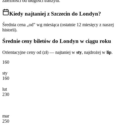
zależności od długości tranzytu.
Kiedy najtaniej
z Szczecin do Londyn
?
Średnia cena „od" wg miesiąca (ostatnie 12 miesięcy z naszej
historii).
Średnie ceny biletów
do Londyn
w ciągu roku
Orientacyjne ceny od (zł) — najtaniej w
sty
, najdrożej w
lip
.
160
sty
160
lut
230
mar
250