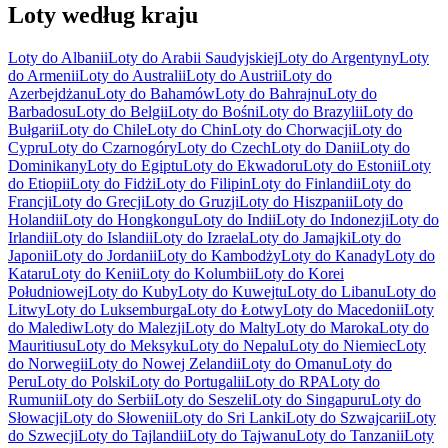
Loty według kraju
Loty do Albanii
Loty do Arabii Saudyjskiej
Loty do Argentyny
Loty
do Armenii
Loty do Australii
Loty do Austrii
Loty do
Azerbejdżanu
Loty do Bahamów
Loty do Bahrajnu
Loty do
Barbadosu
Loty do Belgii
Loty do Bośni
Loty do Brazylii
Loty do
Bułgarii
Loty do Chile
Loty do Chin
Loty do Chorwacji
Loty do
Cypru
Loty do Czarnogóry
Loty do Czech
Loty do Danii
Loty do
Dominikany
Loty do Egiptu
Loty do Ekwadoru
Loty do Estonii
Loty
do Etiopii
Loty do Fidżi
Loty do Filipin
Loty do Finlandii
Loty do
Francji
Loty do Grecji
Loty do Gruzji
Loty do Hiszpanii
Loty do
Holandii
Loty do Hongkongu
Loty do Indii
Loty do Indonezji
Loty do
Irlandii
Loty do Islandii
Loty do Izraela
Loty do Jamajki
Loty do
Japonii
Loty do Jordanii
Loty do Kambodży
Loty do Kanady
Loty do
Kataru
Loty do Kenii
Loty do Kolumbii
Loty do Korei
Południowej
Loty do Kuby
Loty do Kuwejtu
Loty do Libanu
Loty do
Litwy
Loty do Luksemburga
Loty do Łotwy
Loty do Macedonii
Loty
do Malediw
Loty do Malezji
Loty do Malty
Loty do Maroka
Loty do
Mauritiusu
Loty do Meksyku
Loty do Nepalu
Loty do Niemiec
Loty
do Norwegii
Loty do Nowej Zelandii
Loty do Omanu
Loty do
Peru
Loty do Polski
Loty do Portugalii
Loty do RPA
Loty do
Rumunii
Loty do Serbii
Loty do Seszeli
Loty do Singapuru
Loty do
Słowacji
Loty do Słowenii
Loty do Sri Lanki
Loty do Szwajcarii
Loty
do Szwecji
Loty do Tajlandii
Loty do Tajwanu
Loty do Tanzanii
Loty