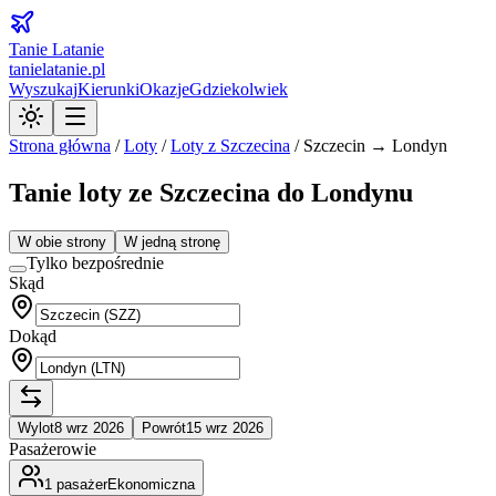
Tanie Latanie
tanielatanie.pl
Wyszukaj
Kierunki
Okazje
Gdziekolwiek
Strona główna
/
Loty
/
Loty z
Szczecina
/
Szczecin → Londyn
Tanie loty ze Szczecina do Londynu
W obie strony
W jedną stronę
Tylko bezpośrednie
Skąd
Dokąd
Wylot
8 wrz 2026
Powrót
15 wrz 2026
Pasażerowie
1
pasażer
Ekonomiczna