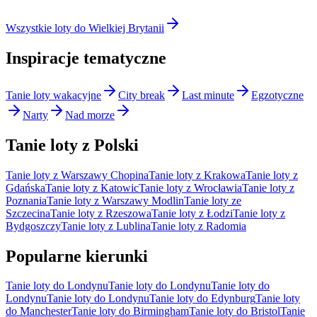
Wszystkie loty do Wielkiej Brytanii
Inspiracje tematyczne
Tanie loty wakacyjne
City break
Last minute
Egzotyczne
Narty
Nad morze
Tanie loty z Polski
Tanie loty z Warszawy Chopina
Tanie loty z Krakowa
Tanie loty z
Gdańska
Tanie loty z Katowic
Tanie loty z Wrocławia
Tanie loty z
Poznania
Tanie loty z Warszawy Modlin
Tanie loty ze
Szczecina
Tanie loty z Rzeszowa
Tanie loty z Łodzi
Tanie loty z
Bydgoszczy
Tanie loty z Lublina
Tanie loty z Radomia
Popularne kierunki
Tanie loty do Londynu
Tanie loty do Londynu
Tanie loty do
Londynu
Tanie loty do Londynu
Tanie loty do Edynburg
Tanie loty
do Manchester
Tanie loty do Birmingham
Tanie loty do Bristol
Tanie