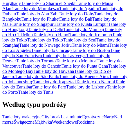
Hurghady
Tanie loty do Sharm el-Sheikh
Tanie loty do Marsa
Alam
Tanie loty do Marrakeszu
Tanie loty do Agadiru
Tanie loty do
Dubaju
Tanie loty do Abu Zabi
Tanie loty do Dohy
Tanie loty do
Bangkoku
Tanie loty do Phuket
Tanie loty do Bali
Tanie loty do
Male
Tanie loty do Singapuru
Tanie loty do Kuala Lumpur
Tanie loty
do Hongkong
Tanie loty do Delhi
Tanie loty do Mumbaj
Tanie loty
do Ho Chi Minh
Tanie loty do Hanoi
Tanie loty do Kolombo
Tanie
loty do Tokio
Tanie loty do Tokio
Tanie loty do Seul
Tanie loty do
Szanghaj
Tanie loty do Nowego Jorku
Tanie loty do Miami
Tanie loty
do Los Angeles
Tanie loty do Chicago
Tanie loty do Boston
Tanie
loty do San Francisco
Tanie loty do Las Vegas
Tanie loty do
Denver
Tanie loty do Toronto
Tanie loty do Montreal
Tanie loty do
Vancouver
Tanie loty do Cancún
Tanie loty do Punta Cana
Tanie loty
do Montego Bay
Tanie loty do Hawana
Tanie loty do Rio de
Janeiro
Tanie loty do São Paulo
Tanie loty do Buenos Aires
Tanie loty
do Johannesburg
Tanie loty do Kapsztad
Tanie loty do Nairobi
Tanie
loty do Zanzibar
Tanie loty do Faro
Tanie loty do Lizbony
Tanie loty
do Porto
Tanie loty do Tunis
Według typu podróży
Tanie loty wakacyjne
City break
Last minute
Egzotyczne
Narty
Nad
morze
Świąteczne
Majówka
Weekendowe
Rodzinne