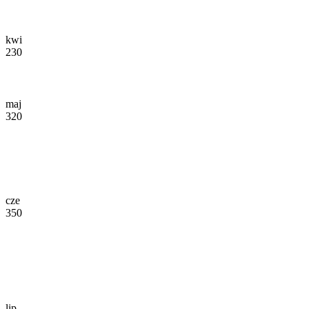
kwi
230
maj
320
cze
350
lip