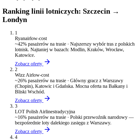
Ranking linii lotniczych:
Szczecin
→
Londyn
1
Ryanair
low-cost
~
42
% pasażerów na trasie ·
Najszerszy wybór tras z polskich
lotnisk. Najtaniej w bazach: Modlin, Kraków, Wrocław,
Katowice.
Zobacz oferty
2
Wizz Air
low-cost
~
26
% pasażerów na trasie ·
Główny gracz z Warszawy
(Chopin), Katowic i Gdańska. Mocna oferta na Bałkany i
Bliski Wschód.
Zobacz oferty
3
LOT Polish Airlines
tradycyjna
~
16
% pasażerów na trasie ·
Polski przewoźnik narodowy —
bezpośrednie loty dalekiego zasięgu z Warszawy.
Zobacz oferty
4