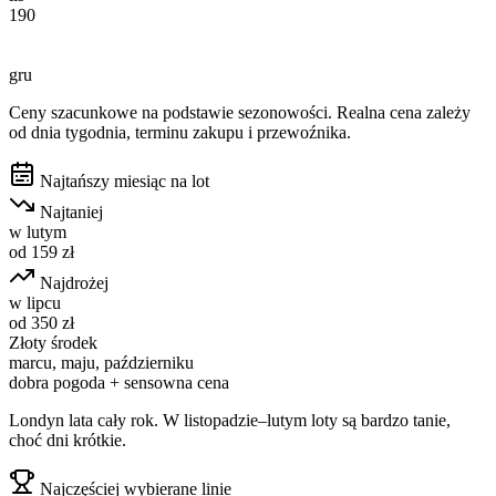
190
gru
Ceny szacunkowe na podstawie sezonowości. Realna cena zależy
od dnia tygodnia, terminu zakupu i przewoźnika.
Najtańszy miesiąc na lot
Najtaniej
w
lutym
od
159
zł
Najdrożej
w
lipcu
od
350
zł
Złoty środek
marcu, maju, październiku
dobra pogoda + sensowna cena
Londyn lata cały rok. W listopadzie–lutym loty są bardzo tanie,
choć dni krótkie.
Najczęściej wybierane linie