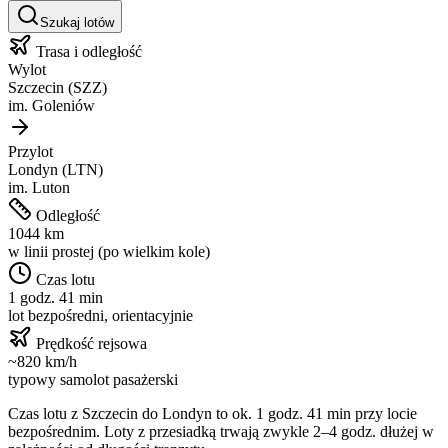
Szukaj lotów
Trasa i odległość
Wylot
Szczecin
(
SZZ
)
im.
Goleniów
Przylot
Londyn
(
LTN
)
im.
Luton
Odległość
1044
km
w linii prostej (po wielkim kole)
Czas lotu
1 godz. 41 min
lot bezpośredni, orientacyjnie
Prędkość rejsowa
~
820
km/h
typowy samolot pasażerski
Czas lotu z
Szczecin
do
Londyn
to ok.
1 godz. 41 min
przy locie
bezpośrednim. Loty z przesiadką trwają zwykle 2–4 godz. dłużej w