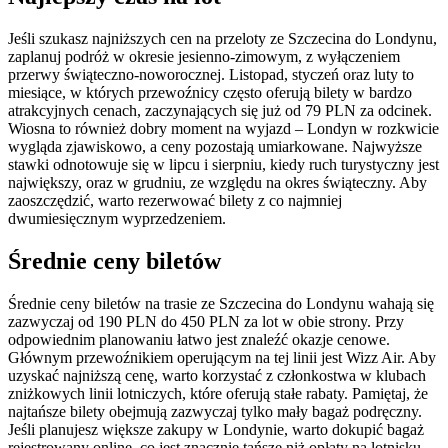
Jeśli szukasz najniższych cen na przeloty ze Szczecina do Londynu,
zaplanuj podróż w okresie jesienno-zimowym, z wyłączeniem
przerwy świąteczno-noworocznej. Listopad, styczeń oraz luty to
miesiące, w których przewoźnicy często oferują bilety w bardzo
atrakcyjnych cenach, zaczynających się już od 79 PLN za odcinek.
Wiosna to również dobry moment na wyjazd – Londyn w rozkwicie
wygląda zjawiskowo, a ceny pozostają umiarkowane. Najwyższe
stawki odnotowuje się w lipcu i sierpniu, kiedy ruch turystyczny jest
największy, oraz w grudniu, ze względu na okres świąteczny. Aby
zaoszczędzić, warto rezerwować bilety z co najmniej
dwumiesięcznym wyprzedzeniem.
Średnie ceny biletów
Średnie ceny biletów na trasie ze Szczecina do Londynu wahają się
zazwyczaj od 190 PLN do 450 PLN za lot w obie strony. Przy
odpowiednim planowaniu łatwo jest znaleźć okazje cenowe.
Głównym przewoźnikiem operującym na tej linii jest Wizz Air. Aby
uzyskać najniższą cenę, warto korzystać z członkostwa w klubach
zniżkowych linii lotniczych, które oferują stałe rabaty. Pamiętaj, że
najtańsze bilety obejmują zazwyczaj tylko mały bagaż podręczny.
Jeśli planujesz większe zakupy w Londynie, warto dokupić bagaż
rejestrowany online, co jest znacznie tańsze niż opłaty na lotnisku.