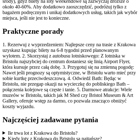
środy), gdyż bilety na loty weekendowe są zazwyczaj droższe o
około 40-60%. Aby dodatkowo zaoszczędzić, podróżuj tylko z
bagażem podręcznym i unikaj dodatkowych usług, takich jak wybór
miejsca, jeśli nie jest to konieczne.
Praktyczne porady
1. Rezerwuj z wyprzedzeniem: Najlepsze ceny na trasie z Krakowa
uzyskasz kupując bilety na 6-8 tygodni przed planowanym
wylotem. 2. Skorzystaj z autobusu lotniskowego: Z lotniska w
Bristolu najszybciej do centrum dostaniesz się linią Airport Flyer,
która kursuje przez całą dobę. 3. Przygotuj się na zmienną pogodę:
Nawet jeśli prognozy są optymistyczne, w Bristolu warto mieć przy
sobie kurtkę przeciwdeszczową. 4. Odwiedź Bath: Będąc w
Bristolu, nie przegap okazji na wycieczkę do pobliskiego Bath –
połączenia kolejowe są częste i tanie. 5. Darmowe atrakcje: Wiele
muzeów w Bristolu, takich jak M Shed czy Bristol Museum & Art
Gallery, oferuje wstęp za darmo, co pozwala znacząco obniżyć
koszty wyjazdu.
Najczęściej zadawane pytania
Ile trwa lot z Krakowa do Bristolu?
Kiedy loty z Krakowa do Bristolu są najtańsze?