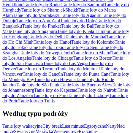
Heraklionu
Tanie loty do Rodos
Tanie loty do Santorini
Tanie loty do
Hurghady
Tanie loty do Sharm el-Sheikh
Tanie loty do Marsa
Alam
Tanie loty do Marrakeszu
Tanie loty do Agadiru
Tanie loty do
Dubaju
Tanie loty do Abu Zabi
Tanie loty do Dohy
Tanie loty do
Bangkoku
Tanie loty do Phuket
Tanie loty do Bali
Tanie loty do
Male
Tanie loty do Singapuru
Tanie loty do Kuala Lumpur
Tanie loty
do Hongkong
Tanie loty do Delhi
Tanie loty do Mumbaj
Tanie loty
do Ho Chi Minh
Tanie loty do Hanoi
Tanie loty do Kolombo
Tanie
loty do Tokio
Tanie loty do Tokio
Tanie loty do Seul
Tanie loty do
Szanghaj
Tanie loty do Nowego Jorku
Tanie loty do Miami
Tanie loty
do Los Angeles
Tanie loty do Chicago
Tanie loty do Boston
Tanie
loty do San Francisco
Tanie loty do Las Vegas
Tanie loty do
Denver
Tanie loty do Toronto
Tanie loty do Montreal
Tanie loty do
Vancouver
Tanie loty do Cancún
Tanie loty do Punta Cana
Tanie loty
do Montego Bay
Tanie loty do Hawana
Tanie loty do Rio de
Janeiro
Tanie loty do São Paulo
Tanie loty do Buenos Aires
Tanie loty
do Johannesburg
Tanie loty do Kapsztad
Tanie loty do Nairobi
Tanie
loty do Zanzibar
Tanie loty do Faro
Tanie loty do Lizbony
Tanie loty
do Porto
Tanie loty do Tunis
Według typu podróży
Tanie loty wakacyjne
City break
Last minute
Egzotyczne
Narty
Nad
morze
Świąteczne
Majówka
Weekendowe
Rodzinne