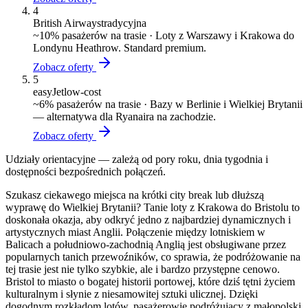
4
British Airways
tradycyjna
~
10
% pasażerów na trasie ·
Loty z Warszawy i Krakowa do
Londynu Heathrow. Standard premium.
Zobacz oferty
5
easyJet
low-cost
~
6
% pasażerów na trasie ·
Bazy w Berlinie i Wielkiej Brytanii
— alternatywa dla Ryanaira na zachodzie.
Zobacz oferty
Udziały orientacyjne — zależą od pory roku, dnia tygodnia i
dostępności bezpośrednich połączeń.
Szukasz ciekawego miejsca na krótki city break lub dłuższą
wyprawę do Wielkiej Brytanii? Tanie loty z Krakowa do Bristolu to
doskonała okazja, aby odkryć jedno z najbardziej dynamicznych i
artystycznych miast Anglii. Połączenie między lotniskiem w
Balicach a południowo-zachodnią Anglią jest obsługiwane przez
popularnych tanich przewoźników, co sprawia, że podróżowanie na
tej trasie jest nie tylko szybkie, ale i bardzo przystępne cenowo.
Bristol to miasto o bogatej historii portowej, które dziś tętni życiem
kulturalnym i słynie z niesamowitej sztuki ulicznej. Dzięki
dogodnym rozkładom lotów, pasażerowie podróżujący z małopolski