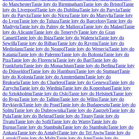
do Manchester
Tanie loty do Birmingham
Tanie loty do Bristol
Tanie
loty do Liverpool
Tanie loty do Dublina
Tanie loty do Paryża
Tanie
loty do Paryża
Tanie loty do Nicea
Tanie loty do Marsylia
Tanie loty
do Lyon
Tanie loty do Tuluza
Tanie loty do Barcelony
Tanie loty do
Madrytu
Tanie loty do Palmy de Mallorca
Tanie loty do Malagi
Tanie
loty do Alicante
Tanie loty do Teneryfy
Tanie loty do Gran
Canarii
Tanie loty do Ibiza
Tanie loty do Walencja
Tanie loty do
Sewilla
Tanie loty do Bilbao
Tanie loty do Rzymu
Tanie loty do
Mediolanu
Tanie loty do Neapol
Tanie loty do Wenecja
Tanie loty do
Katania
Tanie loty do Palermo
Tanie loty do Bolonia
Tanie loty do
Piza
Tanie loty do Florencja
Tanie loty do Bari
Tanie loty do
Frankfurtu
Tanie loty do Monachium
Tanie loty do Berlina
Tanie loty
do Düsseldorf
Tanie loty do Hamburg
Tanie loty do Stuttgart
Tanie
loty do Kolonia
Tanie loty do Amsterdamu
Tanie loty do
Bruksela
Tanie loty do Charleroi
Tanie loty do Genewa
Tanie loty do
Zurychu
Tanie loty do Wiednia
Tanie loty do Kopenhagi
Tanie loty
do Sztokholmu
Tanie loty do Oslo
Tanie loty do Helsinek
Tanie loty
do Ryga
Tanie loty do Tallinn
Tanie loty do Wilno
Tanie loty do
Reykjavik
Tanie loty do Pragi
Tanie loty do Budapesztu
Tanie loty do
Splitu
Tanie loty do Dubrownika
Tanie loty do Zagrzeb
Tanie loty do
Pula
Tanie loty do Belgrad
Tanie loty do Tirany
Tanie loty do
Tivatu
Tanie loty do Sofii
Tanie loty do Warny
Tanie loty do
Burgas
Tanie loty do Stambułu
Tanie loty do Stambułu
Tanie loty do
Ankara
Tanie loty do Antalyi
Tanie loty do Tel Awiw
Tanie loty do
Larnaki
Tanie loty do Malty
Tanie loty do Aten
Tanie loty do