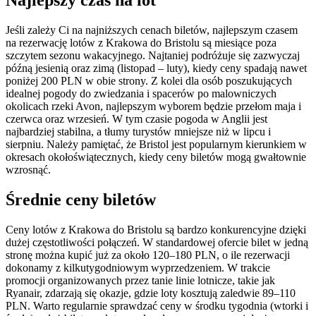
Najlepszy czas na lot
Jeśli zależy Ci na najniższych cenach biletów, najlepszym czasem
na rezerwację lotów z Krakowa do Bristolu są miesiące poza
szczytem sezonu wakacyjnego. Najtaniej podróżuje się zazwyczaj
późną jesienią oraz zimą (listopad – luty), kiedy ceny spadają nawet
poniżej 200 PLN w obie strony. Z kolei dla osób poszukujących
idealnej pogody do zwiedzania i spacerów po malowniczych
okolicach rzeki Avon, najlepszym wyborem będzie przełom maja i
czerwca oraz wrzesień. W tym czasie pogoda w Anglii jest
najbardziej stabilna, a tłumy turystów mniejsze niż w lipcu i
sierpniu. Należy pamiętać, że Bristol jest popularnym kierunkiem w
okresach okołoświątecznych, kiedy ceny biletów mogą gwałtownie
wzrosnąć.
Średnie ceny biletów
Ceny lotów z Krakowa do Bristolu są bardzo konkurencyjne dzięki
dużej częstotliwości połączeń. W standardowej ofercie bilet w jedną
stronę można kupić już za około 120–180 PLN, o ile rezerwacji
dokonamy z kilkutygodniowym wyprzedzeniem. W trakcie
promocji organizowanych przez tanie linie lotnicze, takie jak
Ryanair, zdarzają się okazje, gdzie loty kosztują zaledwie 89–110
PLN. Warto regularnie sprawdzać ceny w środku tygodnia (wtorki i