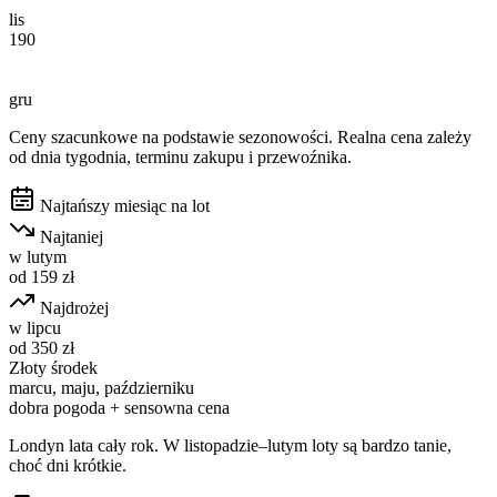
lis
190
gru
Ceny szacunkowe na podstawie sezonowości. Realna cena zależy
od dnia tygodnia, terminu zakupu i przewoźnika.
Najtańszy miesiąc na lot
Najtaniej
w
lutym
od
159
zł
Najdrożej
w
lipcu
od
350
zł
Złoty środek
marcu, maju, październiku
dobra pogoda + sensowna cena
Londyn lata cały rok. W listopadzie–lutym loty są bardzo tanie,
choć dni krótkie.