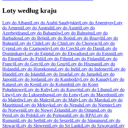
Loty według kraju
Loty do Albanii
Loty do Arabii Saudyjskiej
Loty do Argentyny
Loty
do Armenii
Loty do Australii
Loty do Austrii
Loty do
Azerbejdżanu
Loty do Bahamów
Loty do Bahrajnu
Loty do
Barbadosu
Loty do Belgii
Loty do Bośni
Loty do Brazylii
Loty do
Bułgarii
Loty do Chile
Loty do Chin
Loty do Chorwacji
Loty do
Cypru
Loty do Czarnogóry
Loty do Czech
Loty do Danii
Loty do
Dominikany
Loty do Egiptu
Loty do Ekwadoru
Loty do Estonii
Loty
do Etiopii
Loty do Fidżi
Loty do Filipin
Loty do Finlandii
Loty do
Francji
Loty do Grecji
Loty do Gruzji
Loty do Hiszpanii
Loty do
Holandii
Loty do Hongkongu
Loty do Indii
Loty do Indonezji
Loty do
Irlandii
Loty do Islandii
Loty do Izraela
Loty do Jamajki
Loty do
Japonii
Loty do Jordanii
Loty do Kambodży
Loty do Kanady
Loty do
Kataru
Loty do Kenii
Loty do Kolumbii
Loty do Korei
Południowej
Loty do Kuby
Loty do Kuwejtu
Loty do Libanu
Loty do
Litwy
Loty do Luksemburga
Loty do Łotwy
Loty do Macedonii
Loty
do Malediw
Loty do Malezji
Loty do Malty
Loty do Maroka
Loty do
Mauritiusu
Loty do Meksyku
Loty do Nepalu
Loty do Niemiec
Loty
do Norwegii
Loty do Nowej Zelandii
Loty do Omanu
Loty do
Peru
Loty do Polski
Loty do Portugalii
Loty do RPA
Loty do
Rumunii
Loty do Serbii
Loty do Seszeli
Loty do Singapuru
Loty do
Słowacji
Loty do Słowenii
Loty do Sri Lanki
Loty do Szwajcarii
Loty