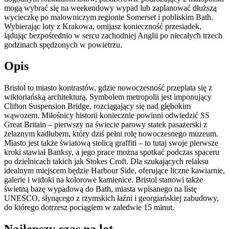
mogą wybrać się na weekendowy wypad lub zaplanować dłuższą
wycieczkę po malowniczym regionie Somerset i pobliskim Bath.
Wybierając loty z Krakowa, omijasz konieczność przesiadek,
lądując bezpośrednio w sercu zachodniej Anglii po niecałych trzech
godzinach spędzonych w powietrzu.
Opis
Bristol to miasto kontrastów, gdzie nowoczesność przeplata się z
wiktoriańską architekturą. Symbolem metropolii jest imponujący
Clifton Suspension Bridge, rozciągający się nad głębokim
wąwozem. Miłośnicy historii koniecznie powinni odwiedzić SS
Great Britain – pierwszy na świecie parowy statek pasażerski z
żelaznym kadłubem, który dziś pełni rolę nowoczesnego muzeum.
Miasto jest także światową stolicą graffiti – to tutaj swoje pierwsze
kroki stawiał Banksy, a jego prace można spotkać podczas spaceru
po dzielnicach takich jak Stokes Croft. Dla szukających relaksu
idealnym miejscem będzie Harbour Side, oferujące liczne kawiarnie,
galerie i widoki na kolorowe kamienice. Bristol stanowi także
świetną bazę wypadową do Bath, miasta wpisanego na listę
UNESCO, słynącego z rzymskich łaźni i georgiańskiej zabudowy,
do którego dotrzesz pociągiem w zaledwie 15 minut.