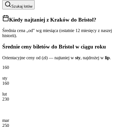
Szukaj lotów
Kiedy najtaniej
z Kraków do Bristol
?
Średnia cena „od" wg miesiąca (ostatnie 12 miesięcy z naszej
historii).
Średnie ceny biletów
do Bristol
w ciągu roku
Orientacyjne ceny od (zł) — najtaniej w
sty
, najdrożej w
lip
.
160
sty
160
lut
230
mar
250