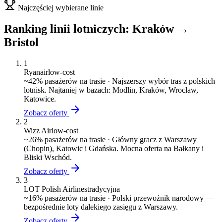
Najczęściej wybierane linie
Ranking linii lotniczych:
Kraków
→
Bristol
1
Ryanair
low-cost
~
42
% pasażerów na trasie ·
Najszerszy wybór tras z polskich
lotnisk. Najtaniej w bazach: Modlin, Kraków, Wrocław,
Katowice.
Zobacz oferty
2
Wizz Air
low-cost
~
26
% pasażerów na trasie ·
Główny gracz z Warszawy
(Chopin), Katowic i Gdańska. Mocna oferta na Bałkany i
Bliski Wschód.
Zobacz oferty
3
LOT Polish Airlines
tradycyjna
~
16
% pasażerów na trasie ·
Polski przewoźnik narodowy —
bezpośrednie loty dalekiego zasięgu z Warszawy.
Zobacz oferty