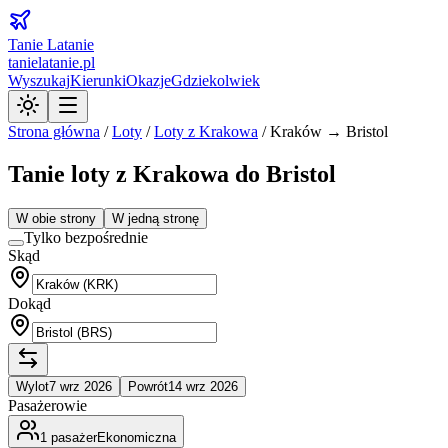
Tanie Latanie
tanielatanie.pl
Wyszukaj
Kierunki
Okazje
Gdziekolwiek
Strona główna
/
Loty
/
Loty z
Krakowa
/
Kraków → Bristol
Tanie loty z Krakowa do Bristol
W obie strony
W jedną stronę
Tylko bezpośrednie
Skąd
Dokąd
Wylot
7 wrz 2026
Powrót
14 wrz 2026
Pasażerowie
1
pasażer
Ekonomiczna