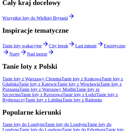
Cały kraj docelowy
Wszystkie loty do Wielkiej Brytanii
Inspiracje tematyczne
Tanie loty wakacyjne
City break
Last minute
Egzotyczne
Narty
Nad morze
Tanie loty z Polski
Tanie loty z Warszawy Chopina
Tanie loty z Krakowa
Tanie loty z
Gdańska
Tanie loty z Katowic
Tanie loty z Wrocławia
Tanie loty z
Poznania
Tanie loty z Warszawy Modlin
Tanie loty ze
Szczecina
Tanie loty z Rzeszowa
Tanie loty z Łodzi
Tanie loty z
Bydgoszczy
Tanie loty z Lublina
Tanie loty z Radomia
Popularne kierunki
Tanie loty do Londynu
Tanie loty do Londynu
Tanie loty do
Londynu
Tanie loty do Londynu
Tanie loty do Edynburg
Tanie loty