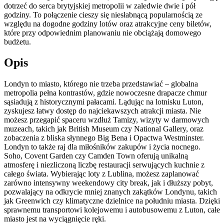
dotrzeć do serca brytyjskiej metropolii w zaledwie dwie i pół
godziny. To połączenie cieszy się niesłabnącą popularnością ze
względu na dogodne godziny lotów oraz atrakcyjne ceny biletów,
które przy odpowiednim planowaniu nie obciążają domowego
budżetu.
Opis
Londyn to miasto, którego nie trzeba przedstawiać – globalna
metropolia pełna kontrastów, gdzie nowoczesne drapacze chmur
sąsiadują z historycznymi pałacami. Lądując na lotnisku Luton,
zyskujesz łatwy dostęp do najciekawszych atrakcji miasta. Nie
możesz przegapić spaceru wzdłuż Tamizy, wizyty w darmowych
muzeach, takich jak British Museum czy National Gallery, oraz
zobaczenia z bliska słynnego Big Bena i Opactwa Westminster.
Londyn to także raj dla miłośników zakupów i życia nocnego.
Soho, Covent Garden czy Camden Town oferują unikalną
atmosferę i niezliczoną liczbę restauracji serwujących kuchnie z
całego świata. Wybierając loty z Lublina, możesz zaplanować
zarówno intensywny weekendowy city break, jak i dłuższy pobyt,
pozwalający na odkrycie mniej znanych zakątków Londynu, takich
jak Greenwich czy klimatyczne dzielnice na południu miasta. Dzięki
sprawnemu transportowi kolejowemu i autobusowemu z Luton, całe
miasto jest na wyciągnięcie ręki.