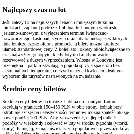
Najlepszy czas na lot
Jeśli zależy Ci na najniższych cenach i mniejszym tłoku na
lotniskach, zaplanuj podróż z Lublina do Londynu w okresie
jesienno-zimowym, z wyłączeniem terminu świąteczno-
noworocznego. Listopad, styczeń oraz luty to miesiące, w których
linie lotnicze często oferują promocje, a bilety można kupić za
ułamek standardowej ceny. Z kolei lato i okresy okołoświąteczne to
czas najwyższego popytu, kiedy loty do Londynu warto
rezerwować z dużym wyprzedzeniem. Wiosna w Londynie jest
przepiękna – parki rozkwitają, a pogoda sprzyja spacerom bez
ekstremalnych temperatur, co czyni marzec i kwiecień idealnym
wyborem dla turystów nastawionych na zwiedzanie.
Średnie ceny biletów
Średnie ceny biletów na trasie z Lublina do Londynu Luton
oscylują w granicach 150–450 PLN w obie strony, jednak przy
odrobinie szczęścia i elastyczności terminów można znaleźć okazje
nawet poniżej 100 PLN. Aby zaoszczędzić, najlepiej unikać
podróży w weekendy i celować w loty w środku tygodnia (wtorki,
środy). Pamiętaj, że najtańsze taryfy u popularnych przewoźników,
takich jak Wizz Air, zazwyczaj obejmują tylko mały bagaż