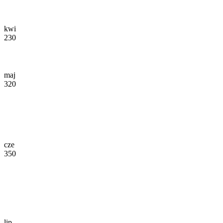
kwi
230
maj
320
cze
350
lip