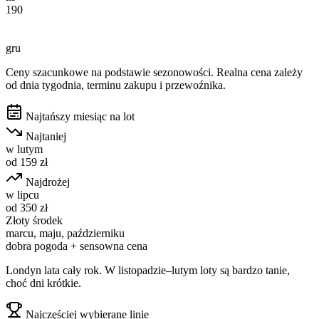
190
gru
Ceny szacunkowe na podstawie sezonowości. Realna cena zależy
od dnia tygodnia, terminu zakupu i przewoźnika.
Najtańszy miesiąc na lot
Najtaniej
w
lutym
od
159
zł
Najdrożej
w
lipcu
od
350
zł
Złoty środek
marcu, maju, październiku
dobra pogoda + sensowna cena
Londyn lata cały rok. W listopadzie–lutym loty są bardzo tanie,
choć dni krótkie.
Najczęściej wybierane linie