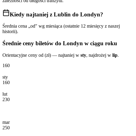
zależności od długości tranzytu.
Kiedy najtaniej
z Lublin do Londyn
?
Średnia cena „od" wg miesiąca (ostatnie 12 miesięcy z naszej
historii).
Średnie ceny biletów
do Londyn
w ciągu roku
Orientacyjne ceny od (zł) — najtaniej w
sty
, najdrożej w
lip
.
160
sty
160
lut
230
mar
250