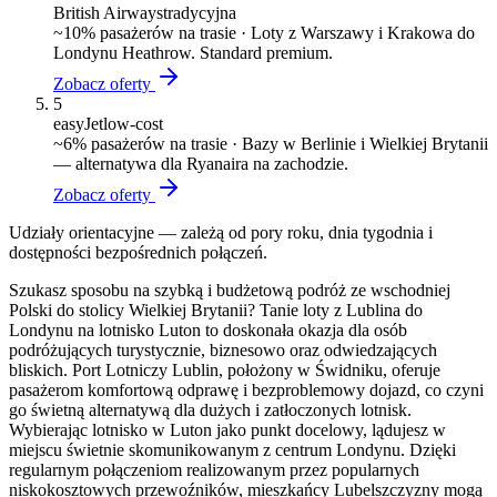
British Airways
tradycyjna
~
10
% pasażerów na trasie ·
Loty z Warszawy i Krakowa do
Londynu Heathrow. Standard premium.
Zobacz oferty
5
easyJet
low-cost
~
6
% pasażerów na trasie ·
Bazy w Berlinie i Wielkiej Brytanii
— alternatywa dla Ryanaira na zachodzie.
Zobacz oferty
Udziały orientacyjne — zależą od pory roku, dnia tygodnia i
dostępności bezpośrednich połączeń.
Szukasz sposobu na szybką i budżetową podróż ze wschodniej
Polski do stolicy Wielkiej Brytanii? Tanie loty z Lublina do
Londynu na lotnisko Luton to doskonała okazja dla osób
podróżujących turystycznie, biznesowo oraz odwiedzających
bliskich. Port Lotniczy Lublin, położony w Świdniku, oferuje
pasażerom komfortową odprawę i bezproblemowy dojazd, co czyni
go świetną alternatywą dla dużych i zatłoczonych lotnisk.
Wybierając lotnisko w Luton jako punkt docelowy, lądujesz w
miejscu świetnie skomunikowanym z centrum Londynu. Dzięki
regularnym połączeniom realizowanym przez popularnych
niskokosztowych przewoźników, mieszkańcy Lubelszczyzny mogą