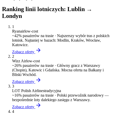
Ranking linii lotniczych:
Lublin
→
Londyn
1
Ryanair
low-cost
~
42
% pasażerów na trasie ·
Najszerszy wybór tras z polskich
lotnisk. Najtaniej w bazach: Modlin, Kraków, Wrocław,
Katowice.
Zobacz oferty
2
Wizz Air
low-cost
~
26
% pasażerów na trasie ·
Główny gracz z Warszawy
(Chopin), Katowic i Gdańska. Mocna oferta na Bałkany i
Bliski Wschód.
Zobacz oferty
3
LOT Polish Airlines
tradycyjna
~
16
% pasażerów na trasie ·
Polski przewoźnik narodowy —
bezpośrednie loty dalekiego zasięgu z Warszawy.
Zobacz oferty
4