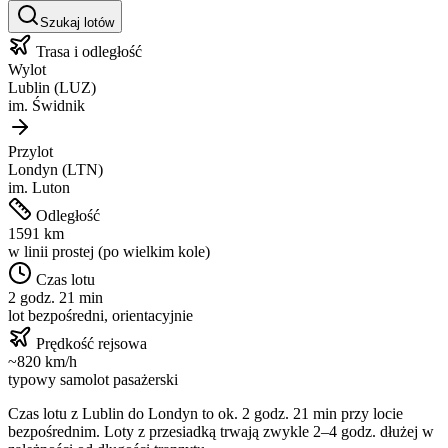
Szukaj lotów
Trasa i odległość
Wylot
Lublin
(
LUZ
)
im.
Świdnik
Przylot
Londyn
(
LTN
)
im.
Luton
Odległość
1591
km
w linii prostej (po wielkim kole)
Czas lotu
2 godz. 21 min
lot bezpośredni, orientacyjnie
Prędkość rejsowa
~
820
km/h
typowy samolot pasażerski
Czas lotu z
Lublin
do
Londyn
to ok.
2 godz. 21 min
przy locie
bezpośrednim. Loty z przesiadką trwają zwykle 2–4 godz. dłużej w