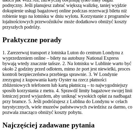
podręczny. Jeśli planujesz zabrać większą walizkę, taniej wyjdzie
dokupienie usługi bagażowej online podczas rezerwacji biletu niż
robienie tego na lotnisku w dniu wylotu. Korzystanie z programów
lojalnościowych przewoźników może dodatkowo obniżyć koszty
przyszłych podróży.
Praktyczne porady
1. Zarezerwuj transport z lotniska Luton do centrum Londynu z
wyprzedzeniem online – bilety na autobusy National Express
bywają wtedy znacznie tańsze. 2. Na lotnisku w Lublinie warto być
około 2 godziny przed odlotem, mimo że port jest niewielki, proces
kontroli bezpieczeństwa przebiega sprawnie. 3. W Londynie
zrezygnuj z kupowania karty Oyster na rzecz płatności
zbliżeniowych telefonem lub kartą płatniczą – to najwygodniejszy
sposób korzystania z metra. 4. Sprawdź limity bagażowe swojej linii
lotniczej przed wyjazdem, aby uniknąć wysokich opłat za nadbagaż
przy bramce. 5. Jeśli podróżujesz z Lublina do Londynu w celach
turystycznych, wiele muzeów państwowych zwiedzisz za darmo, co
pozwala znacząco obniżyć koszty pobytu.
Najczęściej zadawane pytania