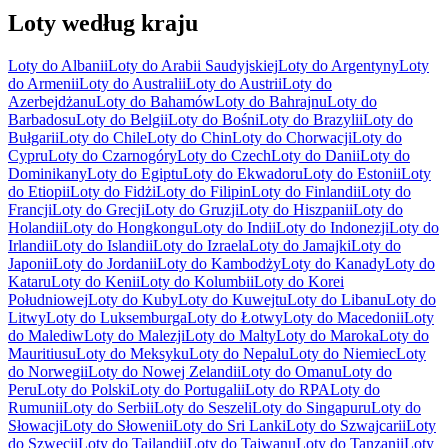
Loty według kraju
Loty do Albanii
Loty do Arabii Saudyjskiej
Loty do Argentyny
Loty
do Armenii
Loty do Australii
Loty do Austrii
Loty do
Azerbejdżanu
Loty do Bahamów
Loty do Bahrajnu
Loty do
Barbadosu
Loty do Belgii
Loty do Bośni
Loty do Brazylii
Loty do
Bułgarii
Loty do Chile
Loty do Chin
Loty do Chorwacji
Loty do
Cypru
Loty do Czarnogóry
Loty do Czech
Loty do Danii
Loty do
Dominikany
Loty do Egiptu
Loty do Ekwadoru
Loty do Estonii
Loty
do Etiopii
Loty do Fidżi
Loty do Filipin
Loty do Finlandii
Loty do
Francji
Loty do Grecji
Loty do Gruzji
Loty do Hiszpanii
Loty do
Holandii
Loty do Hongkongu
Loty do Indii
Loty do Indonezji
Loty do
Irlandii
Loty do Islandii
Loty do Izraela
Loty do Jamajki
Loty do
Japonii
Loty do Jordanii
Loty do Kambodży
Loty do Kanady
Loty do
Kataru
Loty do Kenii
Loty do Kolumbii
Loty do Korei
Południowej
Loty do Kuby
Loty do Kuwejtu
Loty do Libanu
Loty do
Litwy
Loty do Luksemburga
Loty do Łotwy
Loty do Macedonii
Loty
do Malediw
Loty do Malezji
Loty do Malty
Loty do Maroka
Loty do
Mauritiusu
Loty do Meksyku
Loty do Nepalu
Loty do Niemiec
Loty
do Norwegii
Loty do Nowej Zelandii
Loty do Omanu
Loty do
Peru
Loty do Polski
Loty do Portugalii
Loty do RPA
Loty do
Rumunii
Loty do Serbii
Loty do Seszeli
Loty do Singapuru
Loty do
Słowacji
Loty do Słowenii
Loty do Sri Lanki
Loty do Szwajcarii
Loty
do Szwecji
Loty do Tajlandii
Loty do Tajwanu
Loty do Tanzanii
Loty