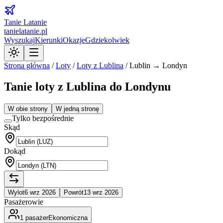
Tanie Latanie
tanielatanie.pl
Wyszukaj
Kierunki
Okazje
Gdziekolwiek
Strona główna
/
Loty
/
Loty z
Lublina
/
Lublin → Londyn
Tanie loty z Lublina do Londynu
W obie strony
W jedną stronę
Tylko bezpośrednie
Skąd
Dokąd
Wylot
6 wrz 2026
Powrót
13 wrz 2026
Pasażerowie
1
pasażer
Ekonomiczna