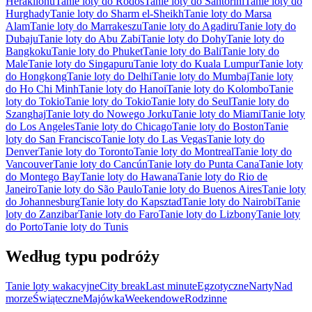
Heraklionu
Tanie loty do Rodos
Tanie loty do Santorini
Tanie loty do
Hurghady
Tanie loty do Sharm el-Sheikh
Tanie loty do Marsa
Alam
Tanie loty do Marrakeszu
Tanie loty do Agadiru
Tanie loty do
Dubaju
Tanie loty do Abu Zabi
Tanie loty do Dohy
Tanie loty do
Bangkoku
Tanie loty do Phuket
Tanie loty do Bali
Tanie loty do
Male
Tanie loty do Singapuru
Tanie loty do Kuala Lumpur
Tanie loty
do Hongkong
Tanie loty do Delhi
Tanie loty do Mumbaj
Tanie loty
do Ho Chi Minh
Tanie loty do Hanoi
Tanie loty do Kolombo
Tanie
loty do Tokio
Tanie loty do Tokio
Tanie loty do Seul
Tanie loty do
Szanghaj
Tanie loty do Nowego Jorku
Tanie loty do Miami
Tanie loty
do Los Angeles
Tanie loty do Chicago
Tanie loty do Boston
Tanie
loty do San Francisco
Tanie loty do Las Vegas
Tanie loty do
Denver
Tanie loty do Toronto
Tanie loty do Montreal
Tanie loty do
Vancouver
Tanie loty do Cancún
Tanie loty do Punta Cana
Tanie loty
do Montego Bay
Tanie loty do Hawana
Tanie loty do Rio de
Janeiro
Tanie loty do São Paulo
Tanie loty do Buenos Aires
Tanie loty
do Johannesburg
Tanie loty do Kapsztad
Tanie loty do Nairobi
Tanie
loty do Zanzibar
Tanie loty do Faro
Tanie loty do Lizbony
Tanie loty
do Porto
Tanie loty do Tunis
Według typu podróży
Tanie loty wakacyjne
City break
Last minute
Egzotyczne
Narty
Nad
morze
Świąteczne
Majówka
Weekendowe
Rodzinne