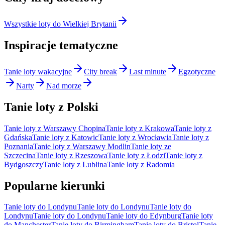
Wszystkie loty do Wielkiej Brytanii
Inspiracje tematyczne
Tanie loty wakacyjne
City break
Last minute
Egzotyczne
Narty
Nad morze
Tanie loty z Polski
Tanie loty z Warszawy Chopina
Tanie loty z Krakowa
Tanie loty z
Gdańska
Tanie loty z Katowic
Tanie loty z Wrocławia
Tanie loty z
Poznania
Tanie loty z Warszawy Modlin
Tanie loty ze
Szczecina
Tanie loty z Rzeszowa
Tanie loty z Łodzi
Tanie loty z
Bydgoszczy
Tanie loty z Lublina
Tanie loty z Radomia
Popularne kierunki
Tanie loty do Londynu
Tanie loty do Londynu
Tanie loty do
Londynu
Tanie loty do Londynu
Tanie loty do Edynburg
Tanie loty
do Manchester
Tanie loty do Birmingham
Tanie loty do Bristol
Tanie