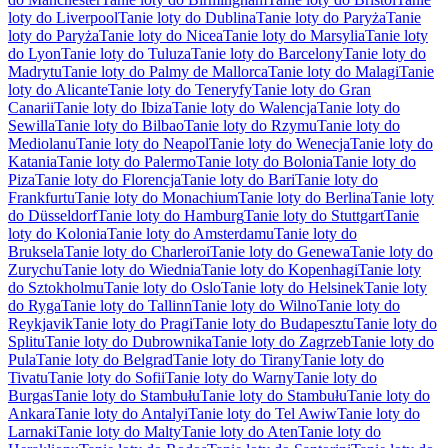
loty do Liverpool
Tanie loty do Dublina
Tanie loty do Paryża
Tanie
loty do Paryża
Tanie loty do Nicea
Tanie loty do Marsylia
Tanie loty
do Lyon
Tanie loty do Tuluza
Tanie loty do Barcelony
Tanie loty do
Madrytu
Tanie loty do Palmy de Mallorca
Tanie loty do Malagi
Tanie
loty do Alicante
Tanie loty do Teneryfy
Tanie loty do Gran
Canarii
Tanie loty do Ibiza
Tanie loty do Walencja
Tanie loty do
Sewilla
Tanie loty do Bilbao
Tanie loty do Rzymu
Tanie loty do
Mediolanu
Tanie loty do Neapol
Tanie loty do Wenecja
Tanie loty do
Katania
Tanie loty do Palermo
Tanie loty do Bolonia
Tanie loty do
Piza
Tanie loty do Florencja
Tanie loty do Bari
Tanie loty do
Frankfurtu
Tanie loty do Monachium
Tanie loty do Berlina
Tanie loty
do Düsseldorf
Tanie loty do Hamburg
Tanie loty do Stuttgart
Tanie
loty do Kolonia
Tanie loty do Amsterdamu
Tanie loty do
Bruksela
Tanie loty do Charleroi
Tanie loty do Genewa
Tanie loty do
Zurychu
Tanie loty do Wiednia
Tanie loty do Kopenhagi
Tanie loty
do Sztokholmu
Tanie loty do Oslo
Tanie loty do Helsinek
Tanie loty
do Ryga
Tanie loty do Tallinn
Tanie loty do Wilno
Tanie loty do
Reykjavik
Tanie loty do Pragi
Tanie loty do Budapesztu
Tanie loty do
Splitu
Tanie loty do Dubrownika
Tanie loty do Zagrzeb
Tanie loty do
Pula
Tanie loty do Belgrad
Tanie loty do Tirany
Tanie loty do
Tivatu
Tanie loty do Sofii
Tanie loty do Warny
Tanie loty do
Burgas
Tanie loty do Stambułu
Tanie loty do Stambułu
Tanie loty do
Ankara
Tanie loty do Antalyi
Tanie loty do Tel Awiw
Tanie loty do
Larnaki
Tanie loty do Malty
Tanie loty do Aten
Tanie loty do