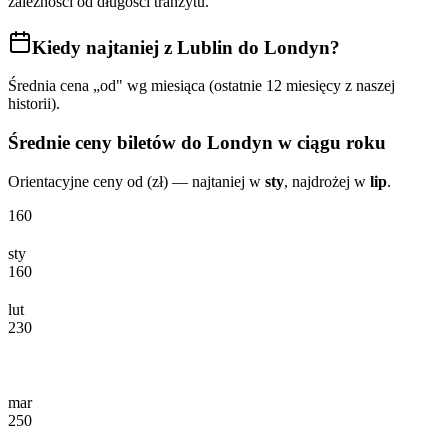
zależności od długości tranzytu.
Kiedy najtaniej
z Lublin do Londyn
?
Średnia cena „od" wg miesiąca (ostatnie 12 miesięcy z naszej
historii).
Średnie ceny biletów
do Londyn
w ciągu roku
Orientacyjne ceny od (zł) — najtaniej w
sty
, najdrożej w
lip
.
160
sty
160
lut
230
mar
250