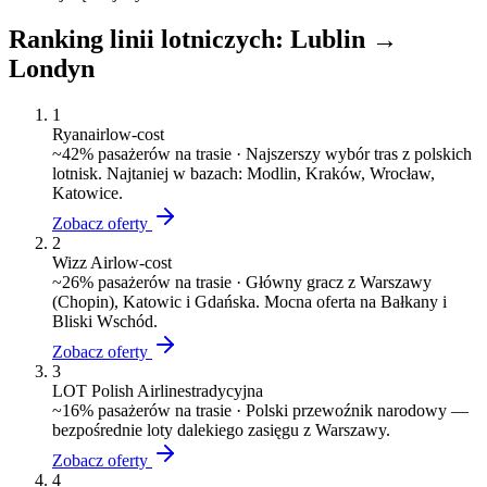
Ranking linii lotniczych:
Lublin
→
Londyn
1
Ryanair
low-cost
~
42
% pasażerów na trasie ·
Najszerszy wybór tras z polskich
lotnisk. Najtaniej w bazach: Modlin, Kraków, Wrocław,
Katowice.
Zobacz oferty
2
Wizz Air
low-cost
~
26
% pasażerów na trasie ·
Główny gracz z Warszawy
(Chopin), Katowic i Gdańska. Mocna oferta na Bałkany i
Bliski Wschód.
Zobacz oferty
3
LOT Polish Airlines
tradycyjna
~
16
% pasażerów na trasie ·
Polski przewoźnik narodowy —
bezpośrednie loty dalekiego zasięgu z Warszawy.
Zobacz oferty
4