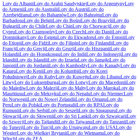
Loty do Albanii
Loty do Arabii Saudyjskiej
Loty do Argentyny
Loty
do Armenii
Loty do Australii
Loty do Austrii
Loty do
Azerbejdżanu
Loty do Bahamów
Loty do Bahrajnu
Loty do
Barbadosu
Loty do Belgii
Loty do Bośni
Loty do Brazylii
Loty do
Bułgarii
Loty do Chile
Loty do Chin
Loty do Chorwacji
Loty do
Cypru
Loty do Czarnogóry
Loty do Czech
Loty do Danii
Loty do
Dominikany
Loty do Egiptu
Loty do Ekwadoru
Loty do Estonii
Loty
do Etiopii
Loty do Fidżi
Loty do Filipin
Loty do Finlandii
Loty do
Francji
Loty do Grecji
Loty do Gruzji
Loty do Hiszpanii
Loty do
Holandii
Loty do Hongkongu
Loty do Indii
Loty do Indonezji
Loty do
Irlandii
Loty do Islandii
Loty do Izraela
Loty do Jamajki
Loty do
Japonii
Loty do Jordanii
Loty do Kambodży
Loty do Kanady
Loty do
Kataru
Loty do Kenii
Loty do Kolumbii
Loty do Korei
Południowej
Loty do Kuby
Loty do Kuwejtu
Loty do Libanu
Loty do
Litwy
Loty do Luksemburga
Loty do Łotwy
Loty do Macedonii
Loty
do Malediw
Loty do Malezji
Loty do Malty
Loty do Maroka
Loty do
Mauritiusu
Loty do Meksyku
Loty do Nepalu
Loty do Niemiec
Loty
do Norwegii
Loty do Nowej Zelandii
Loty do Omanu
Loty do
Peru
Loty do Polski
Loty do Portugalii
Loty do RPA
Loty do
Rumunii
Loty do Serbii
Loty do Seszeli
Loty do Singapuru
Loty do
Słowacji
Loty do Słowenii
Loty do Sri Lanki
Loty do Szwajcarii
Loty
do Szwecji
Loty do Tajlandii
Loty do Tajwanu
Loty do Tanzanii
Loty
do Tunezji
Loty do Turcji
Loty do Urugwaju
Loty do USA
Loty do
Węgier
Loty do Wielkiej Brytanii
Loty do Wietnamu
Loty do
Włoch
Loty do ZEA