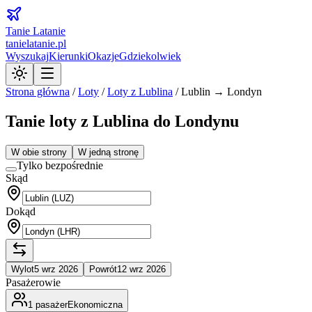
Tanie Latanie
tanielatanie.pl
Wyszukaj
Kierunki
Okazje
Gdziekolwiek
Strona główna
/
Loty
/
Loty z
Lublina
/
Lublin → Londyn
Tanie loty z Lublina do Londynu
W obie strony
W jedną stronę
Tylko bezpośrednie
Skąd
Dokąd
Wylot
5 wrz 2026
Powrót
12 wrz 2026
Pasażerowie
1
pasażer
Ekonomiczna