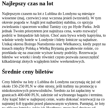
Najlepszy czas na lot
Najlepszym czasem na lot z Lublina do Londynu są miesiące
wiosenne (maj, czerwiec) oraz wczesna jesień (wrzesień). W tym
okresie pogoda w Anglii jest najbardziej stabilna, co sprzyja
zwiedzaniu i spacerom wzdłuż Tamizy czy po Hyde Parku. Jeśli
jednak Twoim priorytetem jest najniższa cena, warto rozważyć
podróż w listopadzie lub lutym. Choć aura bywa wtedy kapryśna, to
właśnie wtedy hotele w Londynie i bilety lotnicze są najtańsze.
Unikaj okresu Bożego Narodzenia oraz Wielkanocy, kiedy popyt na
trasach między Polską a Wielką Brytanią gwałtownie rośnie, co
przekłada się na znacznie wyższe koszty podróży. Rezerwacja
biletów we wtorki i środy również często pozwala zaoszczędzić
kilkadziesiąt złotych względem lotów weekendowych.
Średnie ceny biletów
Ceny biletów na loty z Lublina do Londynu zaczynają się już od
około 150-250 PLN w obie strony, jeśli trafimy na promocję u
niskokosztowych przewoźników. Średnio za lot zapłacimy w
granicach 400-600 PLN, zależnie od wybranego bagażu i terminu.
Aby kupić bilet w najlepszej cenie, warto dokonać rezerwacji na co
najmniej 6-8 tygodni przed planowanym wylotem. Pamiętaj, że loty
na główne lotniska, takie jak Heathrow, mogą być droższe od