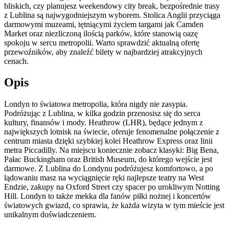
bliskich, czy planujesz weekendowy city break, bezpośrednie trasy
z Lublina są najwygodniejszym wyborem. Stolica Anglii przyciąga
darmowymi muzeami, tętniącymi życiem targami jak Camden
Market oraz niezliczoną ilością parków, które stanowią oazę
spokoju w sercu metropolii. Warto sprawdzić aktualną ofertę
przewoźników, aby znaleźć bilety w najbardziej atrakcyjnych
cenach.
Opis
Londyn to światowa metropolia, która nigdy nie zasypia.
Podróżując z Lublina, w kilka godzin przenosisz się do serca
kultury, finansów i mody. Heathrow (LHR), będące jednym z
największych lotnisk na świecie, oferuje fenomenalne połączenie z
centrum miasta dzięki szybkiej kolei Heathrow Express oraz linii
metra Piccadilly. Na miejscu koniecznie zobacz klasyki: Big Bena,
Pałac Buckingham oraz British Museum, do którego wejście jest
darmowe. Z Lublina do Londynu podróżujesz komfortowo, a po
lądowaniu masz na wyciągnięcie ręki najlepsze teatry na West
Endzie, zakupy na Oxford Street czy spacer po urokliwym Notting
Hill. Londyn to także mekka dla fanów piłki nożnej i koncertów
światowych gwiazd, co sprawia, że każda wizyta w tym mieście jest
unikalnym doświadczeniem.