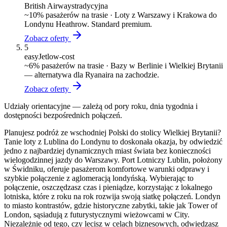
British Airways
tradycyjna
~
10
% pasażerów na trasie ·
Loty z Warszawy i Krakowa do
Londynu Heathrow. Standard premium.
Zobacz oferty
5
easyJet
low-cost
~
6
% pasażerów na trasie ·
Bazy w Berlinie i Wielkiej Brytanii
— alternatywa dla Ryanaira na zachodzie.
Zobacz oferty
Udziały orientacyjne — zależą od pory roku, dnia tygodnia i
dostępności bezpośrednich połączeń.
Planujesz podróż ze wschodniej Polski do stolicy Wielkiej Brytanii?
Tanie loty z Lublina do Londynu to doskonała okazja, by odwiedzić
jedno z najbardziej dynamicznych miast świata bez konieczności
wielogodzinnej jazdy do Warszawy. Port Lotniczy Lublin, położony
w Świdniku, oferuje pasażerom komfortowe warunki odprawy i
szybkie połączenie z aglomeracją londyńską. Wybierając to
połączenie, oszczędzasz czas i pieniądze, korzystając z lokalnego
lotniska, które z roku na rok rozwija swoją siatkę połączeń. Londyn
to miasto kontrastów, gdzie historyczne zabytki, takie jak Tower of
London, sąsiadują z futurystycznymi wieżowcami w City.
Niezależnie od tego, czy lecisz w celach biznesowych, odwiedzasz