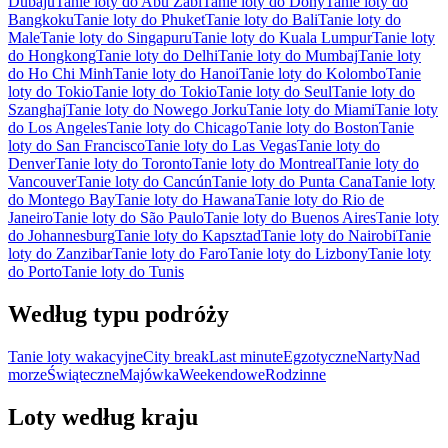
Dubaju
Tanie loty do Abu Zabi
Tanie loty do Dohy
Tanie loty do
Bangkoku
Tanie loty do Phuket
Tanie loty do Bali
Tanie loty do
Male
Tanie loty do Singapuru
Tanie loty do Kuala Lumpur
Tanie loty
do Hongkong
Tanie loty do Delhi
Tanie loty do Mumbaj
Tanie loty
do Ho Chi Minh
Tanie loty do Hanoi
Tanie loty do Kolombo
Tanie
loty do Tokio
Tanie loty do Tokio
Tanie loty do Seul
Tanie loty do
Szanghaj
Tanie loty do Nowego Jorku
Tanie loty do Miami
Tanie loty
do Los Angeles
Tanie loty do Chicago
Tanie loty do Boston
Tanie
loty do San Francisco
Tanie loty do Las Vegas
Tanie loty do
Denver
Tanie loty do Toronto
Tanie loty do Montreal
Tanie loty do
Vancouver
Tanie loty do Cancún
Tanie loty do Punta Cana
Tanie loty
do Montego Bay
Tanie loty do Hawana
Tanie loty do Rio de
Janeiro
Tanie loty do São Paulo
Tanie loty do Buenos Aires
Tanie loty
do Johannesburg
Tanie loty do Kapsztad
Tanie loty do Nairobi
Tanie
loty do Zanzibar
Tanie loty do Faro
Tanie loty do Lizbony
Tanie loty
do Porto
Tanie loty do Tunis
Według typu podróży
Tanie loty wakacyjne
City break
Last minute
Egzotyczne
Narty
Nad
morze
Świąteczne
Majówka
Weekendowe
Rodzinne
Loty według kraju