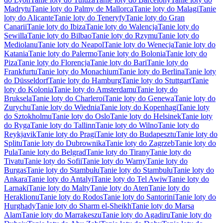
Madrytu
Tanie loty do Palmy de Mallorca
Tanie loty do Malagi
Tanie
loty do Alicante
Tanie loty do Teneryfy
Tanie loty do Gran
Canarii
Tanie loty do Ibiza
Tanie loty do Walencja
Tanie loty do
Sewilla
Tanie loty do Bilbao
Tanie loty do Rzymu
Tanie loty do
Mediolanu
Tanie loty do Neapol
Tanie loty do Wenecja
Tanie loty do
Katania
Tanie loty do Palermo
Tanie loty do Bolonia
Tanie loty do
Piza
Tanie loty do Florencja
Tanie loty do Bari
Tanie loty do
Frankfurtu
Tanie loty do Monachium
Tanie loty do Berlina
Tanie loty
do Düsseldorf
Tanie loty do Hamburg
Tanie loty do Stuttgart
Tanie
loty do Kolonia
Tanie loty do Amsterdamu
Tanie loty do
Bruksela
Tanie loty do Charleroi
Tanie loty do Genewa
Tanie loty do
Zurychu
Tanie loty do Wiednia
Tanie loty do Kopenhagi
Tanie loty
do Sztokholmu
Tanie loty do Oslo
Tanie loty do Helsinek
Tanie loty
do Ryga
Tanie loty do Tallinn
Tanie loty do Wilno
Tanie loty do
Reykjavik
Tanie loty do Pragi
Tanie loty do Budapesztu
Tanie loty do
Splitu
Tanie loty do Dubrownika
Tanie loty do Zagrzeb
Tanie loty do
Pula
Tanie loty do Belgrad
Tanie loty do Tirany
Tanie loty do
Tivatu
Tanie loty do Sofii
Tanie loty do Warny
Tanie loty do
Burgas
Tanie loty do Stambułu
Tanie loty do Stambułu
Tanie loty do
Ankara
Tanie loty do Antalyi
Tanie loty do Tel Awiw
Tanie loty do
Larnaki
Tanie loty do Malty
Tanie loty do Aten
Tanie loty do
Heraklionu
Tanie loty do Rodos
Tanie loty do Santorini
Tanie loty do
Hurghady
Tanie loty do Sharm el-Sheikh
Tanie loty do Marsa
Alam
Tanie loty do Marrakeszu
Tanie loty do Agadiru
Tanie loty do