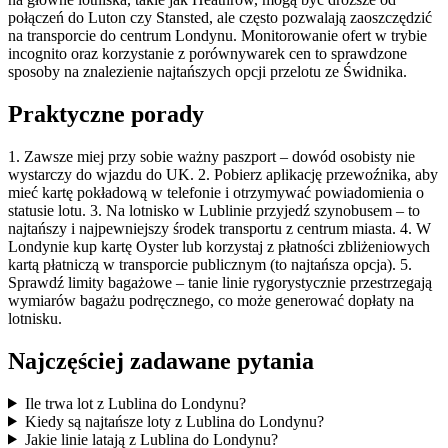
połączeń do Luton czy Stansted, ale często pozwalają zaoszczędzić
na transporcie do centrum Londynu. Monitorowanie ofert w trybie
incognito oraz korzystanie z porównywarek cen to sprawdzone
sposoby na znalezienie najtańszych opcji przelotu ze Świdnika.
Praktyczne porady
1. Zawsze miej przy sobie ważny paszport – dowód osobisty nie
wystarczy do wjazdu do UK. 2. Pobierz aplikację przewoźnika, aby
mieć kartę pokładową w telefonie i otrzymywać powiadomienia o
statusie lotu. 3. Na lotnisko w Lublinie przyjedź szynobusem – to
najtańszy i najpewniejszy środek transportu z centrum miasta. 4. W
Londynie kup kartę Oyster lub korzystaj z płatności zbliżeniowych
kartą płatniczą w transporcie publicznym (to najtańsza opcja). 5.
Sprawdź limity bagażowe – tanie linie rygorystycznie przestrzegają
wymiarów bagażu podręcznego, co może generować dopłaty na
lotnisku.
Najczęściej zadawane pytania
Ile trwa lot z Lublina do Londynu?
Kiedy są najtańsze loty z Lublina do Londynu?
Jakie linie latają z Lublina do Londynu?