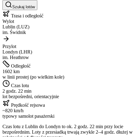
Szukaj lotów
Trasa i odległość
Wylot
Lublin
(
LUZ
)
im.
Świdnik
Przylot
Londyn
(
LHR
)
im.
Heathrow
Odległość
1602
km
w linii prostej (po wielkim kole)
Czas lotu
2 godz. 22 min
lot bezpośredni, orientacyjnie
Prędkość rejsowa
~
820
km/h
typowy samolot pasażerski
Czas lotu z
Lublin
do
Londyn
to ok.
2 godz. 22 min
przy locie
bezpośrednim. Loty z przesiadką trwają zwykle 2–4 godz. dłużej w