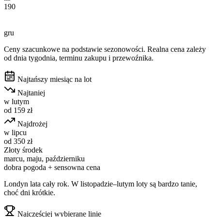
190
gru
Ceny szacunkowe na podstawie sezonowości. Realna cena zależy
od dnia tygodnia, terminu zakupu i przewoźnika.
Najtańszy miesiąc na lot
Najtaniej
w
lutym
od
159
zł
Najdrożej
w
lipcu
od
350
zł
Złoty środek
marcu, maju, październiku
dobra pogoda + sensowna cena
Londyn lata cały rok. W listopadzie–lutym loty są bardzo tanie,
choć dni krótkie.
Najczęściej wybierane linie