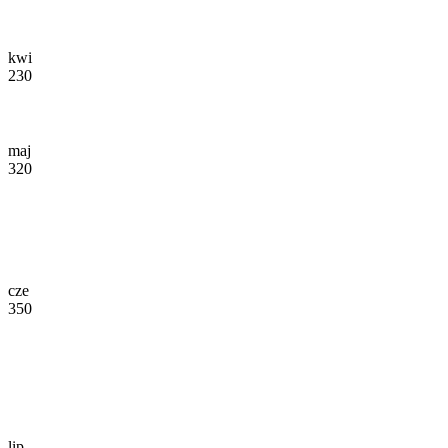
kwi
230
maj
320
cze
350
lip