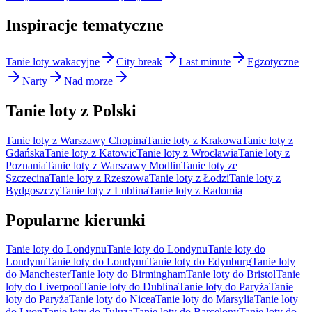
Inspiracje tematyczne
Tanie loty wakacyjne
City break
Last minute
Egzotyczne
Narty
Nad morze
Tanie loty z Polski
Tanie loty z Warszawy Chopina
Tanie loty z Krakowa
Tanie loty z
Gdańska
Tanie loty z Katowic
Tanie loty z Wrocławia
Tanie loty z
Poznania
Tanie loty z Warszawy Modlin
Tanie loty ze
Szczecina
Tanie loty z Rzeszowa
Tanie loty z Łodzi
Tanie loty z
Bydgoszczy
Tanie loty z Lublina
Tanie loty z Radomia
Popularne kierunki
Tanie loty do Londynu
Tanie loty do Londynu
Tanie loty do
Londynu
Tanie loty do Londynu
Tanie loty do Edynburg
Tanie loty
do Manchester
Tanie loty do Birmingham
Tanie loty do Bristol
Tanie
loty do Liverpool
Tanie loty do Dublina
Tanie loty do Paryża
Tanie
loty do Paryża
Tanie loty do Nicea
Tanie loty do Marsylia
Tanie loty
do Lyon
Tanie loty do Tuluza
Tanie loty do Barcelony
Tanie loty do