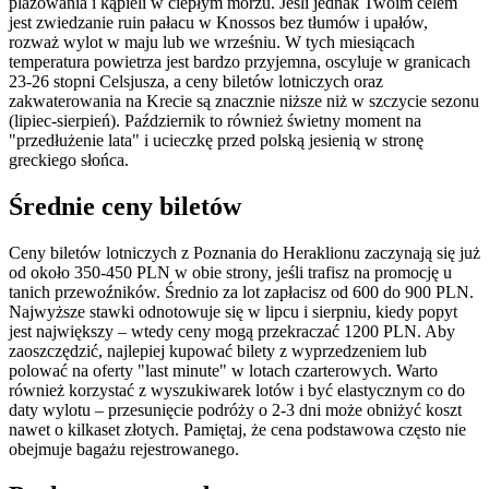
plażowania i kąpieli w ciepłym morzu. Jeśli jednak Twoim celem
jest zwiedzanie ruin pałacu w Knossos bez tłumów i upałów,
rozważ wylot w maju lub we wrześniu. W tych miesiącach
temperatura powietrza jest bardzo przyjemna, oscyluje w granicach
23-26 stopni Celsjusza, a ceny biletów lotniczych oraz
zakwaterowania na Krecie są znacznie niższe niż w szczycie sezonu
(lipiec-sierpień). Październik to również świetny moment na
"przedłużenie lata" i ucieczkę przed polską jesienią w stronę
greckiego słońca.
Średnie ceny biletów
Ceny biletów lotniczych z Poznania do Heraklionu zaczynają się już
od około 350-450 PLN w obie strony, jeśli trafisz na promocję u
tanich przewoźników. Średnio za lot zapłacisz od 600 do 900 PLN.
Najwyższe stawki odnotowuje się w lipcu i sierpniu, kiedy popyt
jest największy – wtedy ceny mogą przekraczać 1200 PLN. Aby
zaoszczędzić, najlepiej kupować bilety z wyprzedzeniem lub
polować na oferty "last minute" w lotach czarterowych. Warto
również korzystać z wyszukiwarek lotów i być elastycznym co do
daty wylotu – przesunięcie podróży o 2-3 dni może obniżyć koszt
nawet o kilkaset złotych. Pamiętaj, że cena podstawowa często nie
obejmuje bagażu rejestrowanego.