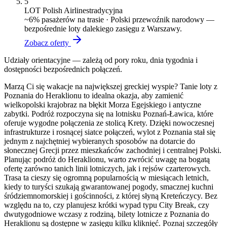
5
LOT Polish Airlines
tradycyjna
~
6
% pasażerów na trasie ·
Polski przewoźnik narodowy —
bezpośrednie loty dalekiego zasięgu z Warszawy.
Zobacz oferty
Udziały orientacyjne — zależą od pory roku, dnia tygodnia i
dostępności bezpośrednich połączeń.
Marzą Ci się wakacje na największej greckiej wyspie? Tanie loty z
Poznania do Heraklionu to idealna okazja, aby zamienić
wielkopolski krajobraz na błękit Morza Egejskiego i antyczne
zabytki. Podróż rozpoczyna się na lotnisku Poznań-Ławica, które
oferuje wygodne połączenia ze stolicą Krety. Dzięki nowoczesnej
infrastrukturze i rosnącej siatce połączeń, wylot z Poznania stał się
jednym z najchętniej wybieranych sposobów na dotarcie do
słonecznej Grecji przez mieszkańców zachodniej i centralnej Polski.
Planując podróż do Heraklionu, warto zwrócić uwagę na bogatą
ofertę zarówno tanich linii lotniczych, jak i rejsów czarterowych.
Trasa ta cieszy się ogromną popularnością w miesiącach letnich,
kiedy to turyści szukają gwarantowanej pogody, smacznej kuchni
śródziemnomorskiej i gościnności, z której słyną Kreteńczycy. Bez
względu na to, czy planujesz krótki wypad typu City Break, czy
dwutygodniowe wczasy z rodziną, bilety lotnicze z Poznania do
Heraklionu są dostępne w zasięgu kilku kliknięć. Poznaj szczegóły