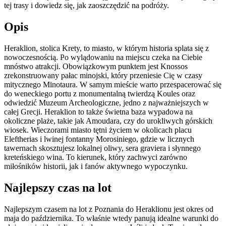
tej trasy i dowiedz się, jak zaoszczędzić na podróży.
Opis
Heraklion, stolica Krety, to miasto, w którym historia splata się z
nowoczesnością. Po wylądowaniu na miejscu czeka na Ciebie
mnóstwo atrakcji. Obowiązkowym punktem jest Knossos
zrekonstruowany pałac minojski, który przeniesie Cię w czasy
mitycznego Minotaura. W samym mieście warto przespacerować się
do weneckiego portu z monumentalną twierdzą Koules oraz
odwiedzić Muzeum Archeologiczne, jedno z najważniejszych w
całej Grecji. Heraklion to także świetna baza wypadowa na
okoliczne plaże, takie jak Amoudara, czy do urokliwych górskich
wiosek. Wieczorami miasto tętni życiem w okolicach placu
Eleftherias i lwinej fontanny Morosiniego, gdzie w licznych
tawernach skosztujesz lokalnej oliwy, sera graviera i słynnego
kreteńskiego wina. To kierunek, który zachwyci zarówno
miłośników historii, jak i fanów aktywnego wypoczynku.
Najlepszy czas na lot
Najlepszym czasem na lot z Poznania do Heraklionu jest okres od
maja do października. To właśnie wtedy panują idealne warunki do