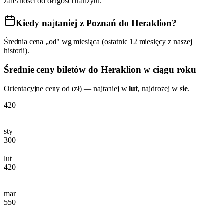
zależności od długości tranzytu.
Kiedy najtaniej
z Poznań do Heraklion
?
Średnia cena „od" wg miesiąca (ostatnie 12 miesięcy z naszej
historii).
Średnie ceny biletów
do Heraklion
w ciągu roku
Orientacyjne ceny od (zł) — najtaniej w
lut
, najdrożej w
sie
.
420
sty
300
lut
420
mar
550