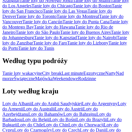
Szanghaj
Tanie loty do Nowego Jorku
Tanie loty do Miami
Tanie loty
do Los Angeles
Tanie loty do Chicago
Tanie loty do Boston
Tanie
loty do San Francisco
Tanie loty do Las Vegas
Tanie loty do
Denver
Tanie loty do Toronto
Tanie loty do Montreal
Tanie loty do
Vancouver
Tanie loty do Cancún
Tanie loty do Punta Cana
Tanie loty
do Montego Bay
Tanie loty do Hawana
Tanie loty do Rio de
Janeiro
Tanie loty do São Paulo
Tanie loty do Buenos Aires
Tanie loty
do Johannesburg
Tanie loty do Kapsztad
Tanie loty do Nairobi
Tanie
loty do Zanzibar
Tanie loty do Faro
Tanie loty do Lizbony
Tanie loty
do Porto
Tanie loty do Tunis
Według typu podróży
Tanie loty wakacyjne
City break
Last minute
Egzotyczne
Narty
Nad
morze
Świąteczne
Majówka
Weekendowe
Rodzinne
Loty według kraju
Loty do Albanii
Loty do Arabii Saudyjskiej
Loty do Argentyny
Loty
do Armenii
Loty do Australii
Loty do Austrii
Loty do
Azerbejdżanu
Loty do Bahamów
Loty do Bahrajnu
Loty do
Barbadosu
Loty do Belgii
Loty do Bośni
Loty do Brazylii
Loty do
Bułgarii
Loty do Chile
Loty do Chin
Loty do Chorwacji
Loty do
Cypru
Loty do Czarnogóry
Loty do Czech
Loty do Danii
Loty do