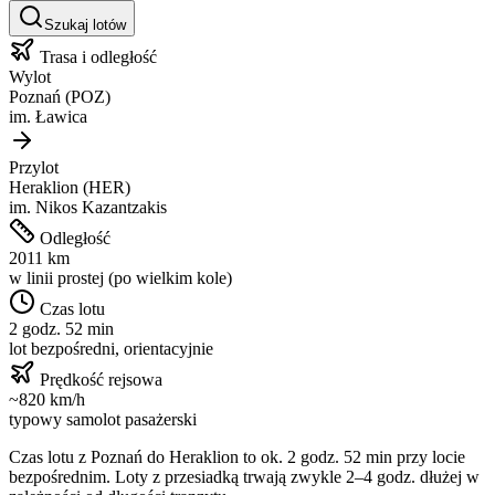
Szukaj lotów
Trasa i odległość
Wylot
Poznań
(
POZ
)
im.
Ławica
Przylot
Heraklion
(
HER
)
im.
Nikos Kazantzakis
Odległość
2011
km
w linii prostej (po wielkim kole)
Czas lotu
2 godz. 52 min
lot bezpośredni, orientacyjnie
Prędkość rejsowa
~
820
km/h
typowy samolot pasażerski
Czas lotu z
Poznań
do
Heraklion
to ok.
2 godz. 52 min
przy locie
bezpośrednim. Loty z przesiadką trwają zwykle 2–4 godz. dłużej w