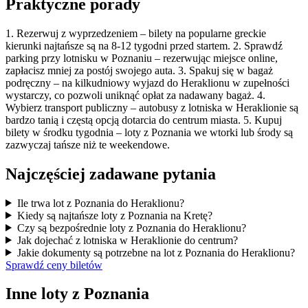
Praktyczne porady
1. Rezerwuj z wyprzedzeniem – bilety na popularne greckie
kierunki najtańsze są na 8-12 tygodni przed startem. 2. Sprawdź
parking przy lotnisku w Poznaniu – rezerwując miejsce online,
zapłacisz mniej za postój swojego auta. 3. Spakuj się w bagaż
podręczny – na kilkudniowy wyjazd do Heraklionu w zupełności
wystarczy, co pozwoli uniknąć opłat za nadawany bagaż. 4.
Wybierz transport publiczny – autobusy z lotniska w Heraklionie są
bardzo tanią i częstą opcją dotarcia do centrum miasta. 5. Kupuj
bilety w środku tygodnia – loty z Poznania we wtorki lub środy są
zazwyczaj tańsze niż te weekendowe.
Najczęściej zadawane pytania
Ile trwa lot z Poznania do Heraklionu?
Kiedy są najtańsze loty z Poznania na Kretę?
Czy są bezpośrednie loty z Poznania do Heraklionu?
Jak dojechać z lotniska w Heraklionie do centrum?
Jakie dokumenty są potrzebne na lot z Poznania do Heraklionu?
Sprawdź ceny biletów
Inne loty z Poznania