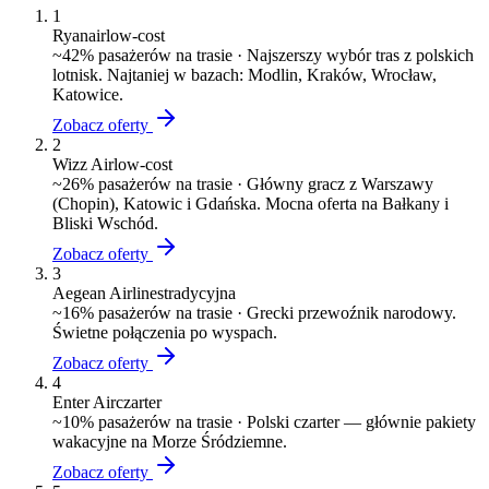
1
Ryanair
low-cost
~
42
% pasażerów na trasie ·
Najszerszy wybór tras z polskich
lotnisk. Najtaniej w bazach: Modlin, Kraków, Wrocław,
Katowice.
Zobacz oferty
2
Wizz Air
low-cost
~
26
% pasażerów na trasie ·
Główny gracz z Warszawy
(Chopin), Katowic i Gdańska. Mocna oferta na Bałkany i
Bliski Wschód.
Zobacz oferty
3
Aegean Airlines
tradycyjna
~
16
% pasażerów na trasie ·
Grecki przewoźnik narodowy.
Świetne połączenia po wyspach.
Zobacz oferty
4
Enter Air
czarter
~
10
% pasażerów na trasie ·
Polski czarter — głównie pakiety
wakacyjne na Morze Śródziemne.
Zobacz oferty