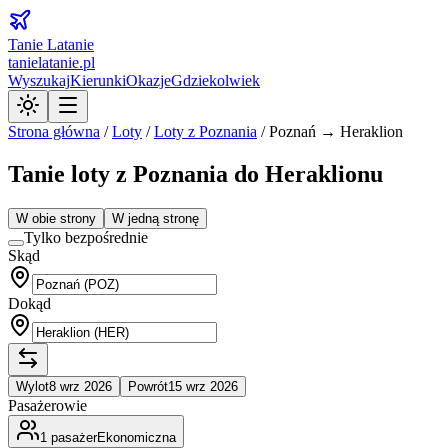
Tanie Latanie
tanielatanie.pl
Wyszukaj
Kierunki
Okazje
Gdziekolwiek
Strona główna
/
Loty
/
Loty z
Poznania
/
Poznań → Heraklion
Tanie loty z Poznania do Heraklionu
W obie strony
W jedną stronę
Tylko bezpośrednie
Skąd
Dokąd
Wylot
8 wrz 2026
Powrót
15 wrz 2026
Pasażerowie
1
pasażer
Ekonomiczna