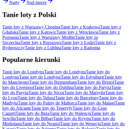
Narty
Nad morze
Tanie loty z Polski
Tanie loty z Warszawy Chopina
Tanie loty z Krakowa
Tanie loty z
Gdańska
Tanie loty z Katowic
Tanie loty z Wrocławia
Tanie loty z
Poznania
Tanie loty z Warszawy Modlin
Tanie loty ze
Szczecina
Tanie loty z Rzeszowa
Tanie loty z Łodzi
Tanie loty z
Bydgoszczy
Tanie loty z Lublina
Tanie loty z Radomia
Popularne kierunki
Tanie loty do Londynu
Tanie loty do Londynu
Tanie loty do
Londynu
Tanie loty do Londynu
Tanie loty do Edynburg
Tanie loty
do Manchester
Tanie loty do Birmingham
Tanie loty do Bristol
Tanie
loty do Liverpool
Tanie loty do Dublina
Tanie loty do Paryża
Tanie
loty do Paryża
Tanie loty do Nicea
Tanie loty do Marsylia
Tanie loty
do Lyon
Tanie loty do Tuluza
Tanie loty do Barcelony
Tanie loty do
Madrytu
Tanie loty do Palmy de Mallorca
Tanie loty do Malagi
Tanie
loty do Alicante
Tanie loty do Teneryfy
Tanie loty do Gran
Canarii
Tanie loty do Ibiza
Tanie loty do Walencja
Tanie loty do
Sewilla
Tanie loty do Bilbao
Tanie loty do Rzymu
Tanie loty do
Mediolanu
Tanie loty do Neapol
Tanie loty do Wenecja
Tanie loty do
Katania
Tanie loty do Palermo
Tanie loty do Bolonia
Tanie loty do