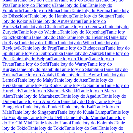
Piza
Tanie loty do Florencja
Tanie loty do Bari
Tanie loty do
Frankfurtu
Tanie loty do Monachium
Tanie loty do Berlina
Tanie loty
do Düsseldorf
Tanie loty do Hamburg
Tanie loty do Stuttgart
Tanie
loty do Kolonia
Tanie loty do Amsterdamu
Tanie loty do
Bruksela
Tanie loty do Charleroi
Tanie loty do Genewa
Tanie loty do
Zurychu
Tanie loty do Wiednia
Tanie loty do Kopenhagi
Tanie loty
do Sztokholmu
Tanie loty do Oslo
Tanie loty do Helsinek
Tanie loty
do Ryga
Tanie loty do Tallinn
Tanie loty do Wilno
Tanie loty do
Reykjavik
Tanie loty do Pragi
Tanie loty do Budapesztu
Tanie loty do
Splitu
Tanie loty do Dubrownika
Tanie loty do Zagrzeb
Tanie loty do
Pula
Tanie loty do Belgrad
Tanie loty do Tirany
Tanie loty do
Tivatu
Tanie loty do Sofii
Tanie loty do Warny
Tanie loty do
Burgas
Tanie loty do Stambułu
Tanie loty do Stambułu
Tanie loty do
Ankara
Tanie loty do Antalyi
Tanie loty do Tel Awiw
Tanie loty do
Larnaki
Tanie loty do Malty
Tanie loty do Aten
Tanie loty do
Heraklionu
Tanie loty do Rodos
Tanie loty do Santorini
Tanie loty do
Hurghady
Tanie loty do Sharm el-Sheikh
Tanie loty do Marsa
Alam
Tanie loty do Marrakeszu
Tanie loty do Agadiru
Tanie loty do
Dubaju
Tanie loty do Abu Zabi
Tanie loty do Dohy
Tanie loty do
Bangkoku
Tanie loty do Phuket
Tanie loty do Bali
Tanie loty do
Male
Tanie loty do Singapuru
Tanie loty do Kuala Lumpur
Tanie loty
do Hongkong
Tanie loty do Delhi
Tanie loty do Mumbaj
Tanie loty
do Ho Chi Minh
Tanie loty do Hanoi
Tanie loty do Kolombo
Tanie
loty do Tokio
Tanie loty do Tokio
Tanie loty do Seul
Tanie loty do