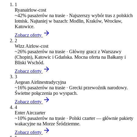
1
Ryanair
low-cost
~
42
% pasażerów na trasie ·
Najszerszy wybór tras z polskich
lotnisk. Najtaniej w bazach: Modlin, Kraków, Wrocław,
Katowice.
Zobacz oferty
2
Wizz Air
low-cost
~
26
% pasażerów na trasie ·
Główny gracz z Warszawy
(Chopin), Katowic i Gdańska. Mocna oferta na Bałkany i
Bliski Wschód.
Zobacz oferty
3
Aegean Airlines
tradycyjna
~
16
% pasażerów na trasie ·
Grecki przewoźnik narodowy.
Świetne połączenia po wyspach.
Zobacz oferty
4
Enter Air
czarter
~
10
% pasażerów na trasie ·
Polski czarter — głównie pakiety
wakacyjne na Morze Śródziemne.
Zobacz oferty