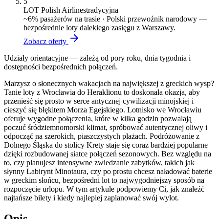
5
LOT Polish Airlines
tradycyjna
~
6
% pasażerów na trasie ·
Polski przewoźnik narodowy —
bezpośrednie loty dalekiego zasięgu z Warszawy.
Zobacz oferty
Udziały orientacyjne — zależą od pory roku, dnia tygodnia i
dostępności bezpośrednich połączeń.
Marzysz o słonecznych wakacjach na największej z greckich wysp?
Tanie loty z Wrocławia do Heraklionu to doskonała okazja, aby
przenieść się prosto w serce antycznej cywilizacji minojskiej i
cieszyć się błękitem Morza Egejskiego. Lotnisko we Wrocławiu
oferuje wygodne połączenia, które w kilka godzin pozwalają
poczuć śródziemnomorski klimat, spróbować autentycznej oliwy i
odpocząć na szerokich, piaszczystych plażach. Podróżowanie z
Dolnego Śląska do stolicy Krety staje się coraz bardziej popularne
dzięki rozbudowanej siatce połączeń sezonowych. Bez względu na
to, czy planujesz intensywne zwiedzanie zabytków, takich jak
słynny Labirynt Minotaura, czy po prostu chcesz naładować baterie
w greckim słońcu, bezpośredni lot to najwygodniejszy sposób na
rozpoczęcie urlopu. W tym artykule podpowiemy Ci, jak znaleźć
najtańsze bilety i kiedy najlepiej zaplanować swój wylot.
Opis