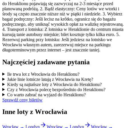
do Heraklionu pojawiają się zazwyczaj na 2-3 miesiące przed
planowaną podróżą. 2. Bądź elastyczny: Ceny lotów we wtorki i
środy są często znacznie niższe niż w piątki i niedziele. 3. Wybierz
bagaż podręczny: Jeśli lecisz na krótko, ogranicz się do bagażu
podręcznego, aby uniknąć wysokich opłat za walizkę rejestrowaną.
4. Transport z lotniska: Z lotniska w Heraklionie do centrum miasta
kursują tanie autobusy miejskie; bilet kosztuje tylko kilka euro. 5.
Rezerwuj parking przy lotnisku: Jeśli jedziesz na lotnisko we
Wrocławiu własnym autem, zarezerwuj miejsce na parkingu
długoterminowym przez internet – jest znacznie taniej.
Najczęściej zadawane pytania
Ile trwa lot z Wrocławia do Heraklionu?
Jakie linie lotnicze latają z Wrocławia na Kretę?
Kiedy są najtańsze loty z Wrocławia do Heraklionu?
Czy z Wrocławia polecę bezpośrednio do Heraklionu?
Co warto zabrać na wyjazd do Heraklionu?
Sprawdź ceny biletów
Inne loty z Wrocławia
Wrocław → Londyn
Wrocław → Londyn
Wrocław →