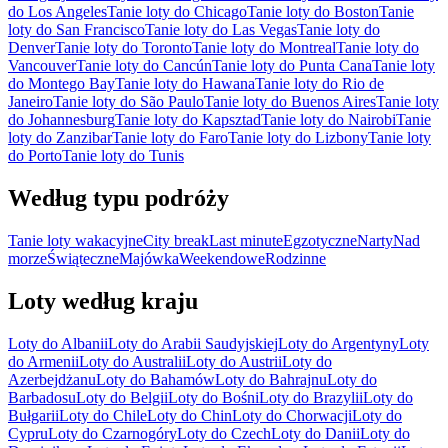
do Los Angeles
Tanie loty do Chicago
Tanie loty do Boston
Tanie
loty do San Francisco
Tanie loty do Las Vegas
Tanie loty do
Denver
Tanie loty do Toronto
Tanie loty do Montreal
Tanie loty do
Vancouver
Tanie loty do Cancún
Tanie loty do Punta Cana
Tanie loty
do Montego Bay
Tanie loty do Hawana
Tanie loty do Rio de
Janeiro
Tanie loty do São Paulo
Tanie loty do Buenos Aires
Tanie loty
do Johannesburg
Tanie loty do Kapsztad
Tanie loty do Nairobi
Tanie
loty do Zanzibar
Tanie loty do Faro
Tanie loty do Lizbony
Tanie loty
do Porto
Tanie loty do Tunis
Według typu podróży
Tanie loty wakacyjne
City break
Last minute
Egzotyczne
Narty
Nad
morze
Świąteczne
Majówka
Weekendowe
Rodzinne
Loty według kraju
Loty do Albanii
Loty do Arabii Saudyjskiej
Loty do Argentyny
Loty
do Armenii
Loty do Australii
Loty do Austrii
Loty do
Azerbejdżanu
Loty do Bahamów
Loty do Bahrajnu
Loty do
Barbadosu
Loty do Belgii
Loty do Bośni
Loty do Brazylii
Loty do
Bułgarii
Loty do Chile
Loty do Chin
Loty do Chorwacji
Loty do
Cypru
Loty do Czarnogóry
Loty do Czech
Loty do Danii
Loty do