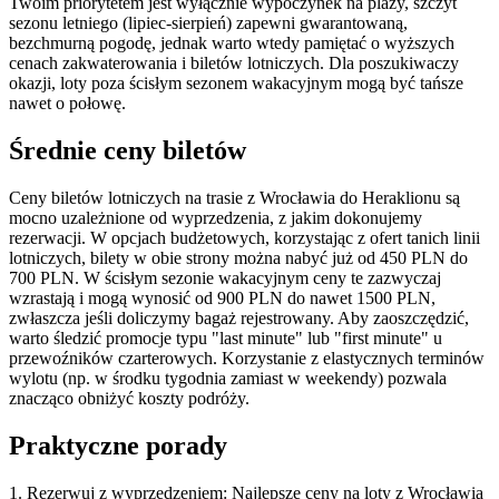
Twoim priorytetem jest wyłącznie wypoczynek na plaży, szczyt
sezonu letniego (lipiec-sierpień) zapewni gwarantowaną,
bezchmurną pogodę, jednak warto wtedy pamiętać o wyższych
cenach zakwaterowania i biletów lotniczych. Dla poszukiwaczy
okazji, loty poza ścisłym sezonem wakacyjnym mogą być tańsze
nawet o połowę.
Średnie ceny biletów
Ceny biletów lotniczych na trasie z Wrocławia do Heraklionu są
mocno uzależnione od wyprzedzenia, z jakim dokonujemy
rezerwacji. W opcjach budżetowych, korzystając z ofert tanich linii
lotniczych, bilety w obie strony można nabyć już od 450 PLN do
700 PLN. W ścisłym sezonie wakacyjnym ceny te zazwyczaj
wzrastają i mogą wynosić od 900 PLN do nawet 1500 PLN,
zwłaszcza jeśli doliczymy bagaż rejestrowany. Aby zaoszczędzić,
warto śledzić promocje typu "last minute" lub "first minute" u
przewoźników czarterowych. Korzystanie z elastycznych terminów
wylotu (np. w środku tygodnia zamiast w weekendy) pozwala
znacząco obniżyć koszty podróży.
Praktyczne porady
1. Rezerwuj z wyprzedzeniem: Najlepsze ceny na loty z Wrocławia