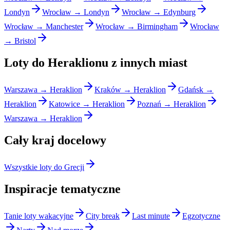
Londyn
Wrocław → Londyn
Wrocław → Edynburg
Wrocław → Manchester
Wrocław → Birmingham
Wrocław
→ Bristol
Loty do Heraklionu z innych miast
Warszawa → Heraklion
Kraków → Heraklion
Gdańsk →
Heraklion
Katowice → Heraklion
Poznań → Heraklion
Warszawa → Heraklion
Cały kraj docelowy
Wszystkie loty do Grecji
Inspiracje tematyczne
Tanie loty wakacyjne
City break
Last minute
Egzotyczne