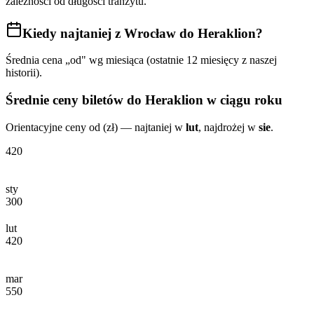
zależności od długości tranzytu.
Kiedy najtaniej
z Wrocław do Heraklion
?
Średnia cena „od" wg miesiąca (ostatnie 12 miesięcy z naszej
historii).
Średnie ceny biletów
do Heraklion
w ciągu roku
Orientacyjne ceny od (zł) — najtaniej w
lut
, najdrożej w
sie
.
420
sty
300
lut
420
mar
550