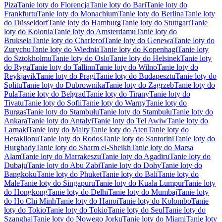
Piza
Tanie loty do Florencja
Tanie loty do Bari
Tanie loty do
Frankfurtu
Tanie loty do Monachium
Tanie loty do Berlina
Tanie loty
do Düsseldorf
Tanie loty do Hamburg
Tanie loty do Stuttgart
Tanie
loty do Kolonia
Tanie loty do Amsterdamu
Tanie loty do
Bruksela
Tanie loty do Charleroi
Tanie loty do Genewa
Tanie loty do
Zurychu
Tanie loty do Wiednia
Tanie loty do Kopenhagi
Tanie loty
do Sztokholmu
Tanie loty do Oslo
Tanie loty do Helsinek
Tanie loty
do Ryga
Tanie loty do Tallinn
Tanie loty do Wilno
Tanie loty do
Reykjavik
Tanie loty do Pragi
Tanie loty do Budapesztu
Tanie loty do
Splitu
Tanie loty do Dubrownika
Tanie loty do Zagrzeb
Tanie loty do
Pula
Tanie loty do Belgrad
Tanie loty do Tirany
Tanie loty do
Tivatu
Tanie loty do Sofii
Tanie loty do Warny
Tanie loty do
Burgas
Tanie loty do Stambułu
Tanie loty do Stambułu
Tanie loty do
Ankara
Tanie loty do Antalyi
Tanie loty do Tel Awiw
Tanie loty do
Larnaki
Tanie loty do Malty
Tanie loty do Aten
Tanie loty do
Heraklionu
Tanie loty do Rodos
Tanie loty do Santorini
Tanie loty do
Hurghady
Tanie loty do Sharm el-Sheikh
Tanie loty do Marsa
Alam
Tanie loty do Marrakeszu
Tanie loty do Agadiru
Tanie loty do
Dubaju
Tanie loty do Abu Zabi
Tanie loty do Dohy
Tanie loty do
Bangkoku
Tanie loty do Phuket
Tanie loty do Bali
Tanie loty do
Male
Tanie loty do Singapuru
Tanie loty do Kuala Lumpur
Tanie loty
do Hongkong
Tanie loty do Delhi
Tanie loty do Mumbaj
Tanie loty
do Ho Chi Minh
Tanie loty do Hanoi
Tanie loty do Kolombo
Tanie
loty do Tokio
Tanie loty do Tokio
Tanie loty do Seul
Tanie loty do
Szanghaj
Tanie loty do Nowego Jorku
Tanie loty do Miami
Tanie loty