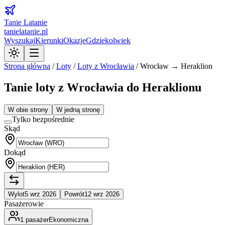
Tanie Latanie
tanielatanie.pl
Wyszukaj
Kierunki
Okazje
Gdziekolwiek
Strona główna
/
Loty
/
Loty z
Wrocławia
/
Wrocław → Heraklion
Tanie loty z Wrocławia do Heraklionu
W obie strony
W jedną stronę
Tylko bezpośrednie
Skąd
Dokąd
Wylot
5 wrz 2026
Powrót
12 wrz 2026
Pasażerowie
1
pasażer
Ekonomiczna