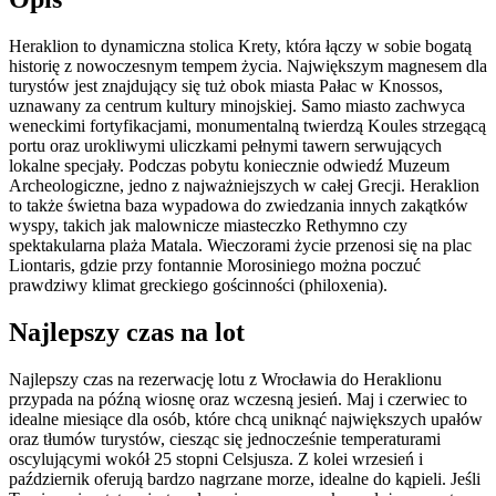
Heraklion to dynamiczna stolica Krety, która łączy w sobie bogatą
historię z nowoczesnym tempem życia. Największym magnesem dla
turystów jest znajdujący się tuż obok miasta Pałac w Knossos,
uznawany za centrum kultury minojskiej. Samo miasto zachwyca
weneckimi fortyfikacjami, monumentalną twierdzą Koules strzegącą
portu oraz urokliwymi uliczkami pełnymi tawern serwujących
lokalne specjały. Podczas pobytu koniecznie odwiedź Muzeum
Archeologiczne, jedno z najważniejszych w całej Grecji. Heraklion
to także świetna baza wypadowa do zwiedzania innych zakątków
wyspy, takich jak malownicze miasteczko Rethymno czy
spektakularna plaża Matala. Wieczorami życie przenosi się na plac
Liontaris, gdzie przy fontannie Morosiniego można poczuć
prawdziwy klimat greckiego gościnności (philoxenia).
Najlepszy czas na lot
Najlepszy czas na rezerwację lotu z Wrocławia do Heraklionu
przypada na późną wiosnę oraz wczesną jesień. Maj i czerwiec to
idealne miesiące dla osób, które chcą uniknąć największych upałów
oraz tłumów turystów, ciesząc się jednocześnie temperaturami
oscylującymi wokół 25 stopni Celsjusza. Z kolei wrzesień i
październik oferują bardzo nagrzane morze, idealne do kąpieli. Jeśli