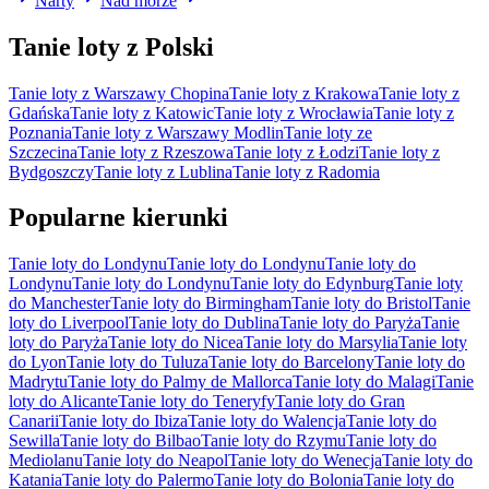
Narty
Nad morze
Tanie loty z Polski
Tanie loty z Warszawy Chopina
Tanie loty z Krakowa
Tanie loty z
Gdańska
Tanie loty z Katowic
Tanie loty z Wrocławia
Tanie loty z
Poznania
Tanie loty z Warszawy Modlin
Tanie loty ze
Szczecina
Tanie loty z Rzeszowa
Tanie loty z Łodzi
Tanie loty z
Bydgoszczy
Tanie loty z Lublina
Tanie loty z Radomia
Popularne kierunki
Tanie loty do Londynu
Tanie loty do Londynu
Tanie loty do
Londynu
Tanie loty do Londynu
Tanie loty do Edynburg
Tanie loty
do Manchester
Tanie loty do Birmingham
Tanie loty do Bristol
Tanie
loty do Liverpool
Tanie loty do Dublina
Tanie loty do Paryża
Tanie
loty do Paryża
Tanie loty do Nicea
Tanie loty do Marsylia
Tanie loty
do Lyon
Tanie loty do Tuluza
Tanie loty do Barcelony
Tanie loty do
Madrytu
Tanie loty do Palmy de Mallorca
Tanie loty do Malagi
Tanie
loty do Alicante
Tanie loty do Teneryfy
Tanie loty do Gran
Canarii
Tanie loty do Ibiza
Tanie loty do Walencja
Tanie loty do
Sewilla
Tanie loty do Bilbao
Tanie loty do Rzymu
Tanie loty do
Mediolanu
Tanie loty do Neapol
Tanie loty do Wenecja
Tanie loty do
Katania
Tanie loty do Palermo
Tanie loty do Bolonia
Tanie loty do