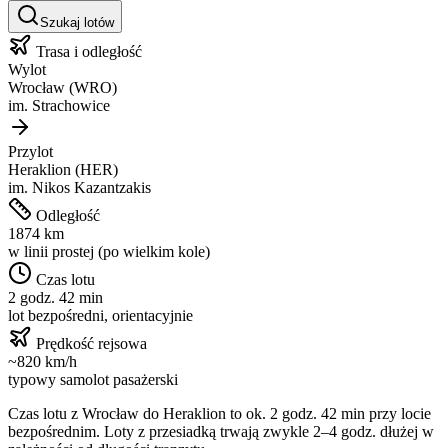
Szukaj lotów
Trasa i odległość
Wylot
Wrocław
(
WRO
)
im.
Strachowice
Przylot
Heraklion
(
HER
)
im.
Nikos Kazantzakis
Odległość
1874
km
w linii prostej (po wielkim kole)
Czas lotu
2 godz. 42 min
lot bezpośredni, orientacyjnie
Prędkość rejsowa
~
820
km/h
typowy samolot pasażerski
Czas lotu z
Wrocław
do
Heraklion
to ok.
2 godz. 42 min
przy locie
bezpośrednim. Loty z przesiadką trwają zwykle 2–4 godz. dłużej w