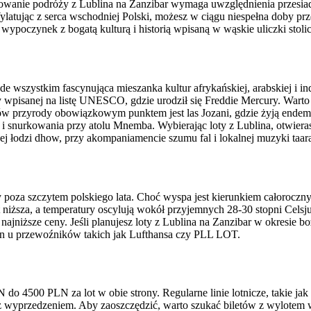
nowanie podróży z Lublina na Zanzibar wymaga uwzględnienia przesia
latując z serca wschodniej Polski, możesz w ciągu niespełna doby prze
i wypoczynek z bogatą kulturą i historią wpisaną w wąskie uliczki stol
e wszystkim fascynująca mieszanka kultur afrykańskiej, arabskiej i i
y wpisanej na listę UNESCO, gdzie urodził się Freddie Mercury. Warto z
w przyrody obowiązkowym punktem jest las Jozani, gdzie żyją endemic
i snurkowania przy atolu Mnemba. Wybierając loty z Lublina, otwierasz
ej łodzi dhow, przy akompaniamencie szumu fal i lokalnej muzyki taar
sy poza szczytem polskiego lata. Choć wyspa jest kierunkiem całoroc
st niższa, a temperatury oscylują wokół przyjemnych 28-30 stopni Celsj
najniższe ceny. Jeśli planujesz loty z Lublina na Zanzibar w okresie 
n u przewoźników takich jak Lufthansa czy PLL LOT.
o 4500 PLN za lot w obie strony. Regularne linie lotnicze, takie jak 
ąpi z wyprzedzeniem. Aby zaoszczędzić, warto szukać biletów z wylotem