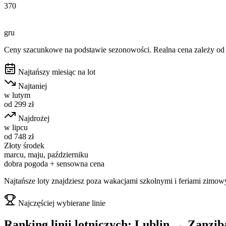
370
gru
Ceny szacunkowe na podstawie sezonowości. Realna cena zależy od d
Najtańszy miesiąc na lot
Najtaniej
w
lutym
od
299
zł
Najdrożej
w
lipcu
od
748
zł
Złoty środek
marcu, maju, październiku
dobra pogoda + sensowna cena
Najtańsze loty znajdziesz poza wakacjami szkolnymi i feriami zimow
Najczęściej wybierane linie
Ranking linii lotniczych:
Lublin
→
Zanzib