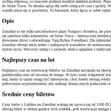
szybką odprawą, co znacznie podnosi komfort dalekiej podróży. Pla
do Stone Town. To idealna opcja dla osób ceniących czas i spokój. Wy
wanilii unosi się w powietrzu. To kierunek, który łączy w sobie rajsk
Opis
Zanzibar to nie tylko pocztówkowe plaże Nungwi i Kendwa, ale przed
się zaledwie kilka kilometrów od Stone Town – historycznej dzielnic
drewniane drzwi i odwiedzając Targ Rybny Forodhani. Dla miłośnikó
Zanzibar oferuje także jedne z najlepszych warunków do nurkowania 
stylem życia. Wieczory umilą Ci zachody słońca oglądane z tradycyjn
Najlepszy czas na lot
Najlepszy czas na rezerwację biletów na Zanzibar przypada na okre
października oraz od stycznia do lutego. W tym czasie wilgotność je
maj, kiedy to opady mogą być intensywne, choć hotele oferują wtedy 
półrocznym wyprzedzeniem, aby uniknąć drastycznych podwyżek ce
Średnie ceny biletów
Ceny lotów z Lublina na Zanzibar wahają się zazwyczaj od 3100 PLN d
oferują bilety w dolnej granicy tych widełek, jeśli rezerwacja nast