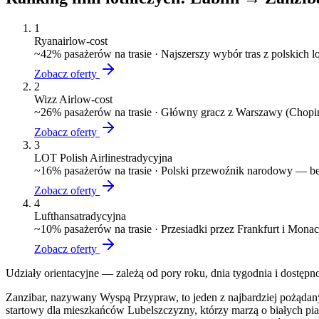
1
Ryanair
low-cost
~
42
% pasażerów na trasie ·
Najszerszy wybór tras z polskich 
Zobacz oferty
2
Wizz Air
low-cost
~
26
% pasażerów na trasie ·
Główny gracz z Warszawy (Chopin)
Zobacz oferty
3
LOT Polish Airlines
tradycyjna
~
16
% pasażerów na trasie ·
Polski przewoźnik narodowy — bez
Zobacz oferty
4
Lufthansa
tradycyjna
~
10
% pasażerów na trasie ·
Przesiadki przez Frankfurt i Mona
Zobacz oferty
Udziały orientacyjne — zależą od pory roku, dnia tygodnia i dostępn
Zanzibar, nazywany Wyspą Przypraw, to jeden z najbardziej pożąda
startowy dla mieszkańców Lubelszczyzny, którzy marzą o białych pia