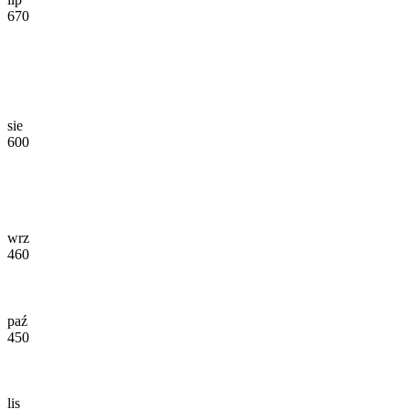
670
sie
600
wrz
460
paź
450
lis