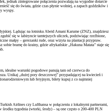
dek, jednak zintegrowane połączenia pozwalają na wygodne dotarcie
nieść się do świata, gdzie czas płynie wolniej, a zapach goździków i
icy wyspy.
ndyjskiej. Lądując na lotnisku Abeid Amani Karume (ZNZ), znajdziesz
gubić się w labiryncie tamtejszych uliczek, podziwiając rzeźbione,
zne małpy – gerezanki rude, oraz wizyta na plantacji przypraw.
 sobie bramę do krainy, gdzie afrykańskie „Hakuna Matata” staje się
ab.
znym, idealne warunki pogodowe panują tam od czerwca do
usza. Unikaj „dużej pory deszczowej” przypadającej na kwiecień i
bożonarodzeniowym lub feryjnym, bilety kupuj z co najmniej
Turkish Airlines czy Lufthansa w połączeniu z lokalnymi partnerami,
 w środku tygodnia (wtorki, środy) – są one często o 200-400 PLN