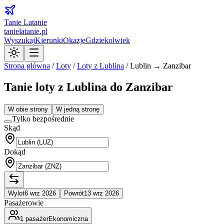
Tanie Latanie
tanielatanie.pl
Wyszukaj
Kierunki
Okazje
Gdziekolwiek
Strona główna
/
Loty
/
Loty z
Lublina
/
Lublin → Zanzibar
Tanie loty z Lublina do Zanzibar
W obie strony
W jedną stronę
Tylko bezpośrednie
Skąd
Dokąd
Wylot
6 wrz 2026
Powrót
13 wrz 2026
Pasażerowie
1
pasażer
Ekonomiczna