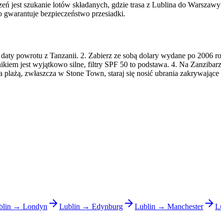
czeń jest szukanie lotów składanych, gdzie trasa z Lublina do Warsza
o gwarantuje bezpieczeństwo przesiadki.
aty powrotu z Tanzanii. 2. Zabierz ze sobą dolary wydane po 2006 ro
ikiem jest wyjątkowo silne, filtry SPF 50 to podstawa. 4. Na Zanzibar
a plażą, zwłaszcza w Stone Town, staraj się nosić ubrania zakrywające 
blin → Londyn
Lublin → Edynburg
Lublin → Manchester
L