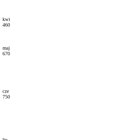
kwi
460
maj
670
cze
750
lip