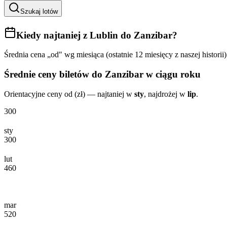
Szukaj lotów
Kiedy najtaniej
z Lublin do Zanzibar
?
Średnia cena „od" wg miesiąca (ostatnie 12 miesięcy z naszej historii)
Średnie ceny biletów
do Zanzibar
w ciągu roku
Orientacyjne ceny od (zł) — najtaniej w
sty
, najdrożej w
lip
.
300
sty
300
lut
460
mar
520