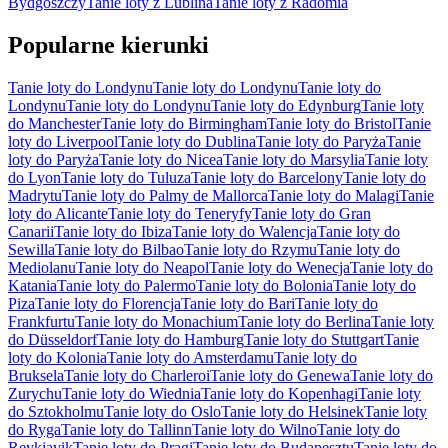
Bydgoszczy
Tanie loty z Lublina
Tanie loty z Radomia
Popularne kierunki
Tanie loty do Londynu
Tanie loty do Londynu
Tanie loty do
Londynu
Tanie loty do Londynu
Tanie loty do Edynburg
Tanie loty
do Manchester
Tanie loty do Birmingham
Tanie loty do Bristol
Tanie
loty do Liverpool
Tanie loty do Dublina
Tanie loty do Paryża
Tanie
loty do Paryża
Tanie loty do Nicea
Tanie loty do Marsylia
Tanie loty
do Lyon
Tanie loty do Tuluza
Tanie loty do Barcelony
Tanie loty do
Madrytu
Tanie loty do Palmy de Mallorca
Tanie loty do Malagi
Tanie
loty do Alicante
Tanie loty do Teneryfy
Tanie loty do Gran
Canarii
Tanie loty do Ibiza
Tanie loty do Walencja
Tanie loty do
Sewilla
Tanie loty do Bilbao
Tanie loty do Rzymu
Tanie loty do
Mediolanu
Tanie loty do Neapol
Tanie loty do Wenecja
Tanie loty do
Katania
Tanie loty do Palermo
Tanie loty do Bolonia
Tanie loty do
Piza
Tanie loty do Florencja
Tanie loty do Bari
Tanie loty do
Frankfurtu
Tanie loty do Monachium
Tanie loty do Berlina
Tanie loty
do Düsseldorf
Tanie loty do Hamburg
Tanie loty do Stuttgart
Tanie
loty do Kolonia
Tanie loty do Amsterdamu
Tanie loty do
Bruksela
Tanie loty do Charleroi
Tanie loty do Genewa
Tanie loty do
Zurychu
Tanie loty do Wiednia
Tanie loty do Kopenhagi
Tanie loty
do Sztokholmu
Tanie loty do Oslo
Tanie loty do Helsinek
Tanie loty
do Ryga
Tanie loty do Tallinn
Tanie loty do Wilno
Tanie loty do
Reykjavik
Tanie loty do Pragi
Tanie loty do Budapesztu
Tanie loty do