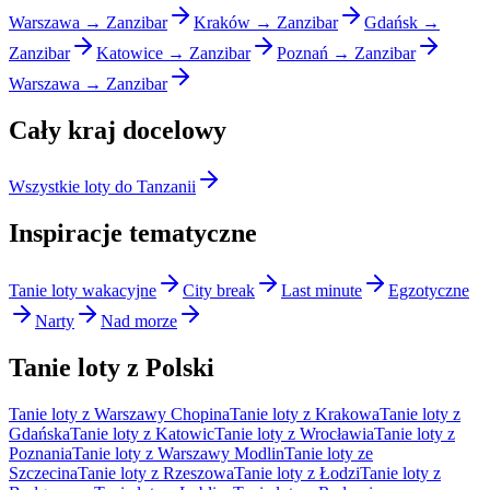
Warszawa → Zanzibar
Kraków → Zanzibar
Gdańsk →
Zanzibar
Katowice → Zanzibar
Poznań → Zanzibar
Warszawa → Zanzibar
Cały kraj docelowy
Wszystkie loty do Tanzanii
Inspiracje tematyczne
Tanie loty wakacyjne
City break
Last minute
Egzotyczne
Narty
Nad morze
Tanie loty z Polski
Tanie loty z Warszawy Chopina
Tanie loty z Krakowa
Tanie loty z
Gdańska
Tanie loty z Katowic
Tanie loty z Wrocławia
Tanie loty z
Poznania
Tanie loty z Warszawy Modlin
Tanie loty ze
Szczecina
Tanie loty z Rzeszowa
Tanie loty z Łodzi
Tanie loty z