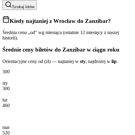
Szukaj lotów
Kiedy najtaniej
z Wrocław do Zanzibar
?
Średnia cena „od" wg miesiąca (ostatnie 12 miesięcy z naszej
historii).
Średnie ceny biletów
do Zanzibar
w ciągu roku
Orientacyjne ceny od (zł) — najtaniej w
sty
, najdrożej w
lip
.
300
sty
300
lut
460
mar
520