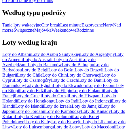
do Porto
Tanie loty do Tunis
Według typu podróży
Tanie loty wakacyjne
City break
Last minute
Egzotyczne
Narty
Nad
morze
Świąteczne
Majówka
Weekendowe
Rodzinne
Loty według kraju
Loty do Albanii
Loty do Arabii Saudyjskiej
Loty do Argentyny
Loty
do Armenii
Loty do Australii
Loty do Austrii
Loty do
Azerbejdżanu
Loty do Bahamów
Loty do Bahrajnu
Loty do
Barbadosu
Loty do Belgii
Loty do Bośni
Loty do Brazylii
Loty do
Bułgarii
Loty do Chile
Loty do Chin
Loty do Chorwacji
Loty do
Cypru
Loty do Czarnogóry
Loty do Czech
Loty do Danii
Loty do
Dominikany
Loty do Egiptu
Loty do Ekwadoru
Loty do Estonii
Loty
do Etiopii
Loty do Fidżi
Loty do Filipin
Loty do Finlandii
Loty do
Francji
Loty do Grecji
Loty do Gruzji
Loty do Hiszpanii
Loty do
Holandii
Loty do Hongkongu
Loty do Indii
Loty do Indonezji
Loty do
Irlandii
Loty do Islandii
Loty do Izraela
Loty do Jamajki
Loty do
Japonii
Loty do Jordanii
Loty do Kambodży
Loty do Kanady
Loty do
Kataru
Loty do Kenii
Loty do Kolumbii
Loty do Korei
Południowej
Loty do Kuby
Loty do Kuwejtu
Loty do Libanu
Loty do
Litwy
Loty do Luksemburga
Loty do Łotwy
Loty do Macedonii
Loty