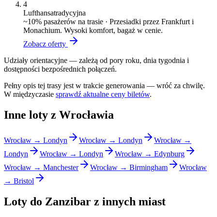
4
Lufthansa
tradycyjna
~
10
% pasażerów na trasie ·
Przesiadki przez Frankfurt i
Monachium. Wysoki komfort, bagaż w cenie.
Zobacz oferty
Udziały orientacyjne — zależą od pory roku, dnia tygodnia i
dostępności bezpośrednich połączeń.
Pełny opis tej trasy jest w trakcie generowania — wróć za chwilę.
W międzyczasie
sprawdź aktualne ceny biletów
.
Inne loty z Wrocławia
Wrocław → Londyn
Wrocław → Londyn
Wrocław →
Londyn
Wrocław → Londyn
Wrocław → Edynburg
Wrocław → Manchester
Wrocław → Birmingham
Wrocław
→ Bristol
Loty do Zanzibar z innych miast