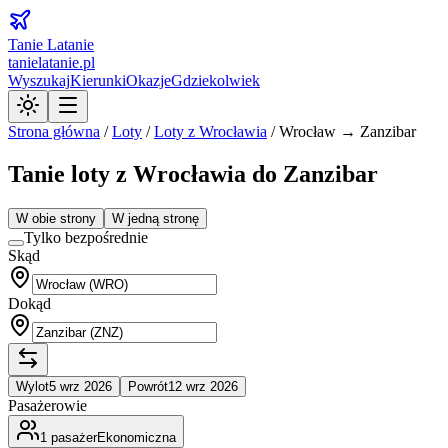
Tanie Latanie
tanielatanie.pl
Wyszukaj
Kierunki
Okazje
Gdziekolwiek
Strona główna
/
Loty
/
Loty z
Wrocławia
/
Wrocław → Zanzibar
Tanie loty z Wrocławia do Zanzibar
W obie strony
W jedną stronę
Tylko bezpośrednie
Skąd
Dokąd
Wylot
5 wrz 2026
Powrót
12 wrz 2026
Pasażerowie
1
pasażer
Ekonomiczna