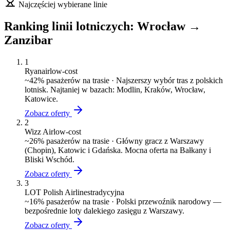
Najczęściej wybierane linie
Ranking linii lotniczych:
Wrocław
→
Zanzibar
1
Ryanair
low-cost
~
42
% pasażerów na trasie ·
Najszerszy wybór tras z polskich
lotnisk. Najtaniej w bazach: Modlin, Kraków, Wrocław,
Katowice.
Zobacz oferty
2
Wizz Air
low-cost
~
26
% pasażerów na trasie ·
Główny gracz z Warszawy
(Chopin), Katowic i Gdańska. Mocna oferta na Bałkany i
Bliski Wschód.
Zobacz oferty
3
LOT Polish Airlines
tradycyjna
~
16
% pasażerów na trasie ·
Polski przewoźnik narodowy —
bezpośrednie loty dalekiego zasięgu z Warszawy.
Zobacz oferty