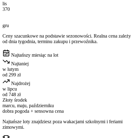
lis
370
gru
Ceny szacunkowe na podstawie sezonowości. Realna cena zależy
od dnia tygodnia, terminu zakupu i przewoźnika.
Najtańszy miesiąc na lot
Najtaniej
w
lutym
od
299
zł
Najdrożej
w
lipcu
od
748
zł
Złoty środek
marcu, maju, październiku
dobra pogoda + sensowna cena
Najtańsze loty znajdziesz poza wakacjami szkolnymi i feriami
zimowymi.