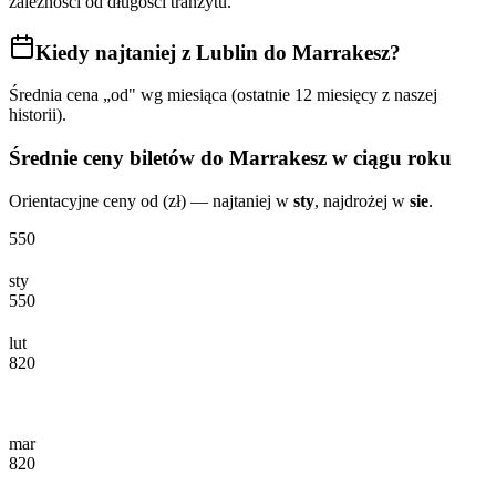
zależności od długości tranzytu.
Kiedy najtaniej
z Lublin do Marrakesz
?
Średnia cena „od" wg miesiąca (ostatnie 12 miesięcy z naszej
historii).
Średnie ceny biletów
do Marrakesz
w ciągu roku
Orientacyjne ceny od (zł) — najtaniej w
sty
, najdrożej w
sie
.
550
sty
550
lut
820
mar
820