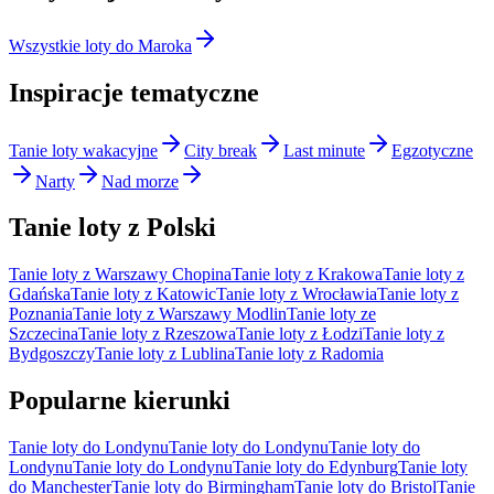
Wszystkie loty do Maroka
Inspiracje tematyczne
Tanie loty wakacyjne
City break
Last minute
Egzotyczne
Narty
Nad morze
Tanie loty z Polski
Tanie loty z Warszawy Chopina
Tanie loty z Krakowa
Tanie loty z
Gdańska
Tanie loty z Katowic
Tanie loty z Wrocławia
Tanie loty z
Poznania
Tanie loty z Warszawy Modlin
Tanie loty ze
Szczecina
Tanie loty z Rzeszowa
Tanie loty z Łodzi
Tanie loty z
Bydgoszczy
Tanie loty z Lublina
Tanie loty z Radomia
Popularne kierunki
Tanie loty do Londynu
Tanie loty do Londynu
Tanie loty do
Londynu
Tanie loty do Londynu
Tanie loty do Edynburg
Tanie loty
do Manchester
Tanie loty do Birmingham
Tanie loty do Bristol
Tanie