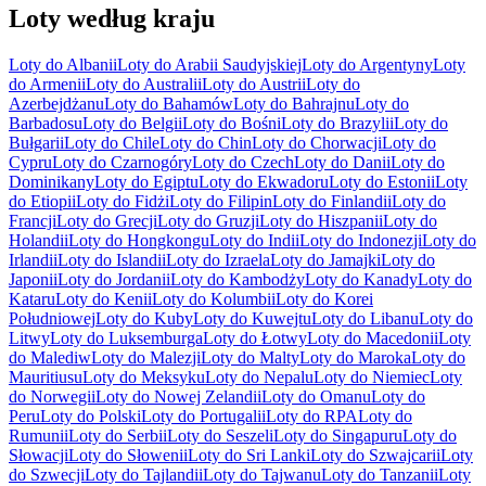
Loty według kraju
Loty do Albanii
Loty do Arabii Saudyjskiej
Loty do Argentyny
Loty
do Armenii
Loty do Australii
Loty do Austrii
Loty do
Azerbejdżanu
Loty do Bahamów
Loty do Bahrajnu
Loty do
Barbadosu
Loty do Belgii
Loty do Bośni
Loty do Brazylii
Loty do
Bułgarii
Loty do Chile
Loty do Chin
Loty do Chorwacji
Loty do
Cypru
Loty do Czarnogóry
Loty do Czech
Loty do Danii
Loty do
Dominikany
Loty do Egiptu
Loty do Ekwadoru
Loty do Estonii
Loty
do Etiopii
Loty do Fidżi
Loty do Filipin
Loty do Finlandii
Loty do
Francji
Loty do Grecji
Loty do Gruzji
Loty do Hiszpanii
Loty do
Holandii
Loty do Hongkongu
Loty do Indii
Loty do Indonezji
Loty do
Irlandii
Loty do Islandii
Loty do Izraela
Loty do Jamajki
Loty do
Japonii
Loty do Jordanii
Loty do Kambodży
Loty do Kanady
Loty do
Kataru
Loty do Kenii
Loty do Kolumbii
Loty do Korei
Południowej
Loty do Kuby
Loty do Kuwejtu
Loty do Libanu
Loty do
Litwy
Loty do Luksemburga
Loty do Łotwy
Loty do Macedonii
Loty
do Malediw
Loty do Malezji
Loty do Malty
Loty do Maroka
Loty do
Mauritiusu
Loty do Meksyku
Loty do Nepalu
Loty do Niemiec
Loty
do Norwegii
Loty do Nowej Zelandii
Loty do Omanu
Loty do
Peru
Loty do Polski
Loty do Portugalii
Loty do RPA
Loty do
Rumunii
Loty do Serbii
Loty do Seszeli
Loty do Singapuru
Loty do
Słowacji
Loty do Słowenii
Loty do Sri Lanki
Loty do Szwajcarii
Loty
do Szwecji
Loty do Tajlandii
Loty do Tajwanu
Loty do Tanzanii
Loty