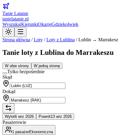
Tanie Latanie
tanielatanie.pl
Wyszukaj
Kierunki
Okazje
Gdziekolwiek
Strona główna
/
Loty
/
Loty z
Lublina
/
Lublin → Marrakesz
Tanie loty z Lublina do Marrakeszu
W obie strony
W jedną stronę
Tylko bezpośrednie
Skąd
Dokąd
Wylot
6 wrz 2026
Powrót
13 wrz 2026
Pasażerowie
1
pasażer
Ekonomiczna