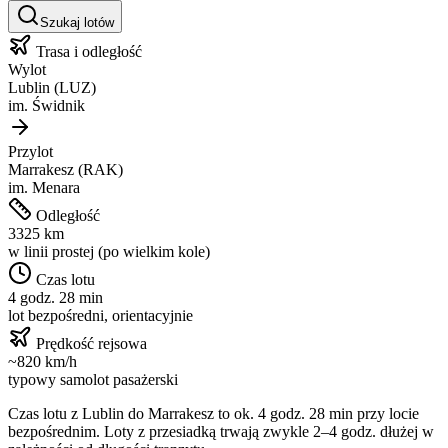
Szukaj lotów
Trasa i odległość
Wylot
Lublin
(
LUZ
)
im.
Świdnik
Przylot
Marrakesz
(
RAK
)
im.
Menara
Odległość
3325
km
w linii prostej (po wielkim kole)
Czas lotu
4 godz. 28 min
lot bezpośredni, orientacyjnie
Prędkość rejsowa
~
820
km/h
typowy samolot pasażerski
Czas lotu z
Lublin
do
Marrakesz
to ok.
4 godz. 28 min
przy locie
bezpośrednim. Loty z przesiadką trwają zwykle 2–4 godz. dłużej w