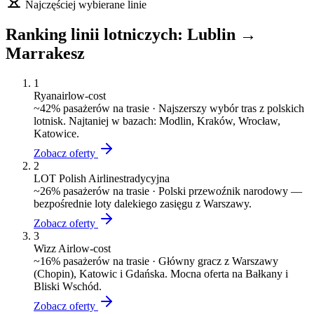
Najczęściej wybierane linie
Ranking linii lotniczych:
Lublin
→
Marrakesz
1
Ryanair
low-cost
~
42
% pasażerów na trasie ·
Najszerszy wybór tras z polskich
lotnisk. Najtaniej w bazach: Modlin, Kraków, Wrocław,
Katowice.
Zobacz oferty
2
LOT Polish Airlines
tradycyjna
~
26
% pasażerów na trasie ·
Polski przewoźnik narodowy —
bezpośrednie loty dalekiego zasięgu z Warszawy.
Zobacz oferty
3
Wizz Air
low-cost
~
16
% pasażerów na trasie ·
Główny gracz z Warszawy
(Chopin), Katowic i Gdańska. Mocna oferta na Bałkany i
Bliski Wschód.
Zobacz oferty