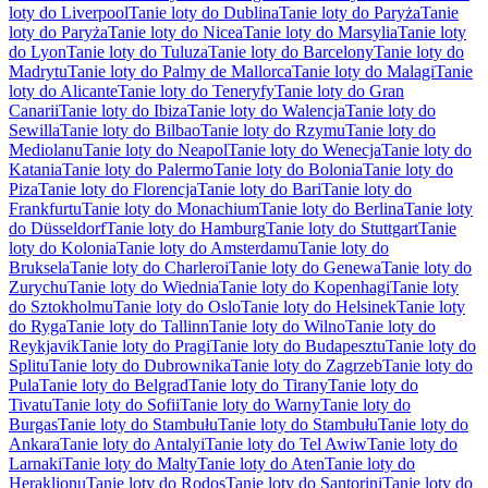
loty do Liverpool
Tanie loty do Dublina
Tanie loty do Paryża
Tanie
loty do Paryża
Tanie loty do Nicea
Tanie loty do Marsylia
Tanie loty
do Lyon
Tanie loty do Tuluza
Tanie loty do Barcelony
Tanie loty do
Madrytu
Tanie loty do Palmy de Mallorca
Tanie loty do Malagi
Tanie
loty do Alicante
Tanie loty do Teneryfy
Tanie loty do Gran
Canarii
Tanie loty do Ibiza
Tanie loty do Walencja
Tanie loty do
Sewilla
Tanie loty do Bilbao
Tanie loty do Rzymu
Tanie loty do
Mediolanu
Tanie loty do Neapol
Tanie loty do Wenecja
Tanie loty do
Katania
Tanie loty do Palermo
Tanie loty do Bolonia
Tanie loty do
Piza
Tanie loty do Florencja
Tanie loty do Bari
Tanie loty do
Frankfurtu
Tanie loty do Monachium
Tanie loty do Berlina
Tanie loty
do Düsseldorf
Tanie loty do Hamburg
Tanie loty do Stuttgart
Tanie
loty do Kolonia
Tanie loty do Amsterdamu
Tanie loty do
Bruksela
Tanie loty do Charleroi
Tanie loty do Genewa
Tanie loty do
Zurychu
Tanie loty do Wiednia
Tanie loty do Kopenhagi
Tanie loty
do Sztokholmu
Tanie loty do Oslo
Tanie loty do Helsinek
Tanie loty
do Ryga
Tanie loty do Tallinn
Tanie loty do Wilno
Tanie loty do
Reykjavik
Tanie loty do Pragi
Tanie loty do Budapesztu
Tanie loty do
Splitu
Tanie loty do Dubrownika
Tanie loty do Zagrzeb
Tanie loty do
Pula
Tanie loty do Belgrad
Tanie loty do Tirany
Tanie loty do
Tivatu
Tanie loty do Sofii
Tanie loty do Warny
Tanie loty do
Burgas
Tanie loty do Stambułu
Tanie loty do Stambułu
Tanie loty do
Ankara
Tanie loty do Antalyi
Tanie loty do Tel Awiw
Tanie loty do
Larnaki
Tanie loty do Malty
Tanie loty do Aten
Tanie loty do
Heraklionu
Tanie loty do Rodos
Tanie loty do Santorini
Tanie loty do