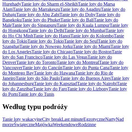
Hurghady
Tanie loty do Sharm el-Sheikh
Tanie loty do Marsa
Alam
Tanie loty do Marrakeszu
Tanie loty do Agadiru
Tanie loty do
Dubaju
Tanie loty do Abu Zabi
Tanie loty do Dohy
Tanie loty do
Bangkoku
Tanie loty do Phuket
Tanie loty do Bali
Tanie loty do
Male
Tanie loty do Singapuru
Tanie loty do Kuala Lumpur
Tanie loty
do Hongkong
Tanie loty do Delhi
Tanie loty do Mumbaj
Tanie loty
do Ho Chi Minh
Tanie loty do Hanoi
Tanie loty do Kolombo
Tanie
loty do Tokio
Tanie loty do Tokio
Tanie loty do Seul
Tanie loty do
Szanghaj
Tanie loty do Nowego Jorku
Tanie loty do Miami
Tanie loty
do Los Angeles
Tanie loty do Chicago
Tanie loty do Boston
Tanie
loty do San Francisco
Tanie loty do Las Vegas
Tanie loty do
Denver
Tanie loty do Toronto
Tanie loty do Montreal
Tanie loty do
Vancouver
Tanie loty do Cancún
Tanie loty do Punta Cana
Tanie loty
do Montego Bay
Tanie loty do Hawana
Tanie loty do Rio de
Janeiro
Tanie loty do São Paulo
Tanie loty do Buenos Aires
Tanie loty
do Johannesburg
Tanie loty do Kapsztad
Tanie loty do Nairobi
Tanie
loty do Zanzibar
Tanie loty do Faro
Tanie loty do Lizbony
Tanie loty
do Porto
Tanie loty do Tunis
Według typu podróży
Tanie loty wakacyjne
City break
Last minute
Egzotyczne
Narty
Nad
morze
Świąteczne
Majówka
Weekendowe
Rodzinne