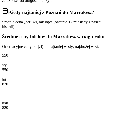
zależności od długości tranzytu.
Kiedy najtaniej
z Poznań do Marrakesz
?
Średnia cena „od" wg miesiąca (ostatnie 12 miesięcy z naszej
historii).
Średnie ceny biletów
do Marrakesz
w ciągu roku
Orientacyjne ceny od (zł) — najtaniej w
sty
, najdrożej w
sie
.
550
sty
550
lut
820
mar
820