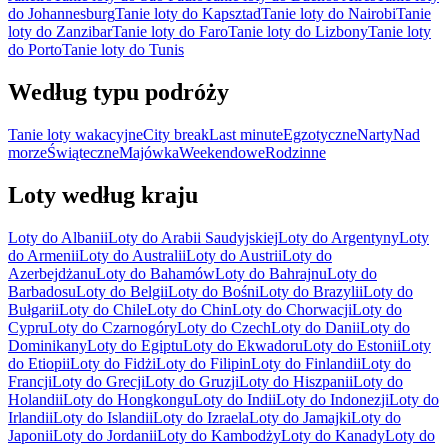
do Johannesburg
Tanie loty do Kapsztad
Tanie loty do Nairobi
Tanie
loty do Zanzibar
Tanie loty do Faro
Tanie loty do Lizbony
Tanie loty
do Porto
Tanie loty do Tunis
Według typu podróży
Tanie loty wakacyjne
City break
Last minute
Egzotyczne
Narty
Nad
morze
Świąteczne
Majówka
Weekendowe
Rodzinne
Loty według kraju
Loty do Albanii
Loty do Arabii Saudyjskiej
Loty do Argentyny
Loty
do Armenii
Loty do Australii
Loty do Austrii
Loty do
Azerbejdżanu
Loty do Bahamów
Loty do Bahrajnu
Loty do
Barbadosu
Loty do Belgii
Loty do Bośni
Loty do Brazylii
Loty do
Bułgarii
Loty do Chile
Loty do Chin
Loty do Chorwacji
Loty do
Cypru
Loty do Czarnogóry
Loty do Czech
Loty do Danii
Loty do
Dominikany
Loty do Egiptu
Loty do Ekwadoru
Loty do Estonii
Loty
do Etiopii
Loty do Fidżi
Loty do Filipin
Loty do Finlandii
Loty do
Francji
Loty do Grecji
Loty do Gruzji
Loty do Hiszpanii
Loty do
Holandii
Loty do Hongkongu
Loty do Indii
Loty do Indonezji
Loty do
Irlandii
Loty do Islandii
Loty do Izraela
Loty do Jamajki
Loty do
Japonii
Loty do Jordanii
Loty do Kambodży
Loty do Kanady
Loty do