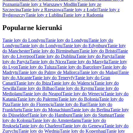
Poznania
Tanie loty z Warszawy Modlin
Tanie loty ze
Szczecina
Tanie loty z Rzeszowa
Tanie loty z Łodzi
Tanie loty z
Bydgoszczy
Tanie loty z Lublina
Tanie loty z Radomia
Popularne kierunki
Tanie loty do Londynu
Tanie loty do Londynu
Tanie loty do
Londynu
Tanie loty do Londynu
Tanie loty do Edynburg
Tanie loty
do Manchester
Tanie loty do Birmingham
Tanie loty do Bristol
Tanie
loty do Liverpool
Tanie loty do Dublina
Tanie loty do Paryża
Tanie
loty do Paryża
Tanie loty do Nicea
Tanie loty do Marsylia
Tanie loty
do Lyon
Tanie loty do Tuluza
Tanie loty do Barcelony
Tanie loty do
Madrytu
Tanie loty do Palmy de Mallorca
Tanie loty do Malagi
Tanie
loty do Alicante
Tanie loty do Teneryfy
Tanie loty do Gran
Canarii
Tanie loty do Ibiza
Tanie loty do Walencja
Tanie loty do
Sewilla
Tanie loty do Bilbao
Tanie loty do Rzymu
Tanie loty do
Mediolanu
Tanie loty do Neapol
Tanie loty do Wenecja
Tanie loty do
Katania
Tanie loty do Palermo
Tanie loty do Bolonia
Tanie loty do
Piza
Tanie loty do Florencja
Tanie loty do Bari
Tanie loty do
Frankfurtu
Tanie loty do Monachium
Tanie loty do Berlina
Tanie loty
do Düsseldorf
Tanie loty do Hamburg
Tanie loty do Stuttgart
Tanie
loty do Kolonia
Tanie loty do Amsterdamu
Tanie loty do
Bruksela
Tanie loty do Charleroi
Tanie loty do Genewa
Tanie loty do
Zurychu
Tanie loty do Wiednia
Tanie loty do Kopenhagi
Tanie loty