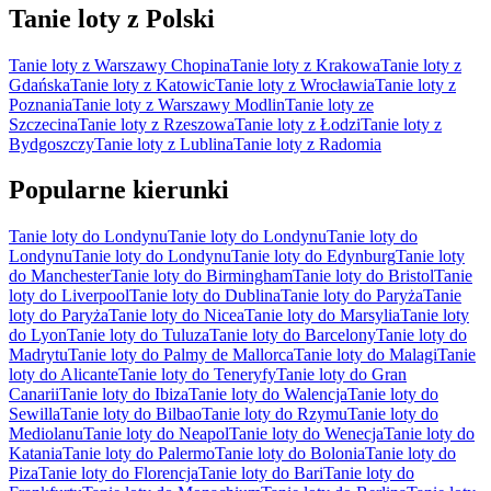
Tanie loty z Polski
Tanie loty z Warszawy Chopina
Tanie loty z Krakowa
Tanie loty z
Gdańska
Tanie loty z Katowic
Tanie loty z Wrocławia
Tanie loty z
Poznania
Tanie loty z Warszawy Modlin
Tanie loty ze
Szczecina
Tanie loty z Rzeszowa
Tanie loty z Łodzi
Tanie loty z
Bydgoszczy
Tanie loty z Lublina
Tanie loty z Radomia
Popularne kierunki
Tanie loty do Londynu
Tanie loty do Londynu
Tanie loty do
Londynu
Tanie loty do Londynu
Tanie loty do Edynburg
Tanie loty
do Manchester
Tanie loty do Birmingham
Tanie loty do Bristol
Tanie
loty do Liverpool
Tanie loty do Dublina
Tanie loty do Paryża
Tanie
loty do Paryża
Tanie loty do Nicea
Tanie loty do Marsylia
Tanie loty
do Lyon
Tanie loty do Tuluza
Tanie loty do Barcelony
Tanie loty do
Madrytu
Tanie loty do Palmy de Mallorca
Tanie loty do Malagi
Tanie
loty do Alicante
Tanie loty do Teneryfy
Tanie loty do Gran
Canarii
Tanie loty do Ibiza
Tanie loty do Walencja
Tanie loty do
Sewilla
Tanie loty do Bilbao
Tanie loty do Rzymu
Tanie loty do
Mediolanu
Tanie loty do Neapol
Tanie loty do Wenecja
Tanie loty do
Katania
Tanie loty do Palermo
Tanie loty do Bolonia
Tanie loty do
Piza
Tanie loty do Florencja
Tanie loty do Bari
Tanie loty do