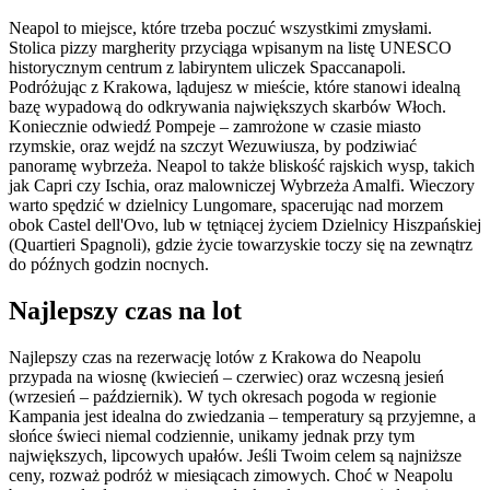
Neapol to miejsce, które trzeba poczuć wszystkimi zmysłami.
Stolica pizzy margherity przyciąga wpisanym na listę UNESCO
historycznym centrum z labiryntem uliczek Spaccanapoli.
Podróżując z Krakowa, lądujesz w mieście, które stanowi idealną
bazę wypadową do odkrywania największych skarbów Włoch.
Koniecznie odwiedź Pompeje – zamrożone w czasie miasto
rzymskie, oraz wejdź na szczyt Wezuwiusza, by podziwiać
panoramę wybrzeża. Neapol to także bliskość rajskich wysp, takich
jak Capri czy Ischia, oraz malowniczej Wybrzeża Amalfi. Wieczory
warto spędzić w dzielnicy Lungomare, spacerując nad morzem
obok Castel dell'Ovo, lub w tętniącej życiem Dzielnicy Hiszpańskiej
(Quartieri Spagnoli), gdzie życie towarzyskie toczy się na zewnątrz
do późnych godzin nocnych.
Najlepszy czas na lot
Najlepszy czas na rezerwację lotów z Krakowa do Neapolu
przypada na wiosnę (kwiecień – czerwiec) oraz wczesną jesień
(wrzesień – październik). W tych okresach pogoda w regionie
Kampania jest idealna do zwiedzania – temperatury są przyjemne, a
słońce świeci niemal codziennie, unikamy jednak przy tym
największych, lipcowych upałów. Jeśli Twoim celem są najniższe
ceny, rozważ podróż w miesiącach zimowych. Choć w Neapolu