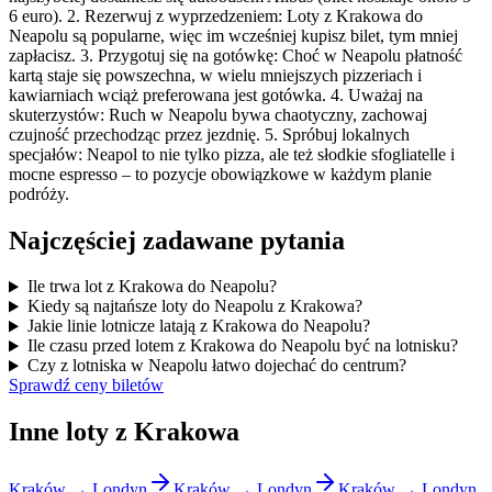
6 euro). 2. Rezerwuj z wyprzedzeniem: Loty z Krakowa do
Neapolu są popularne, więc im wcześniej kupisz bilet, tym mniej
zapłacisz. 3. Przygotuj się na gotówkę: Choć w Neapolu płatność
kartą staje się powszechna, w wielu mniejszych pizzeriach i
kawiarniach wciąż preferowana jest gotówka. 4. Uważaj na
skuterzystów: Ruch w Neapolu bywa chaotyczny, zachowaj
czujność przechodząc przez jezdnię. 5. Spróbuj lokalnych
specjałów: Neapol to nie tylko pizza, ale też słodkie sfogliatelle i
mocne espresso – to pozycje obowiązkowe w każdym planie
podróży.
Najczęściej zadawane pytania
Ile trwa lot z Krakowa do Neapolu?
Kiedy są najtańsze loty do Neapolu z Krakowa?
Jakie linie lotnicze latają z Krakowa do Neapolu?
Ile czasu przed lotem z Krakowa do Neapolu być na lotnisku?
Czy z lotniska w Neapolu łatwo dojechać do centrum?
Sprawdź ceny biletów
Inne loty z Krakowa
Kraków → Londyn
Kraków → Londyn
Kraków → Londyn