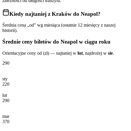
zależności od długości tranzytu.
Kiedy najtaniej
z Kraków do Neapol
?
Średnia cena „od" wg miesiąca (ostatnie 12 miesięcy z naszej
historii).
Średnie ceny biletów
do Neapol
w ciągu roku
Orientacyjne ceny od (zł) — najtaniej w
lut
, najdrożej w
sie
.
290
sty
220
lut
290
mar
370