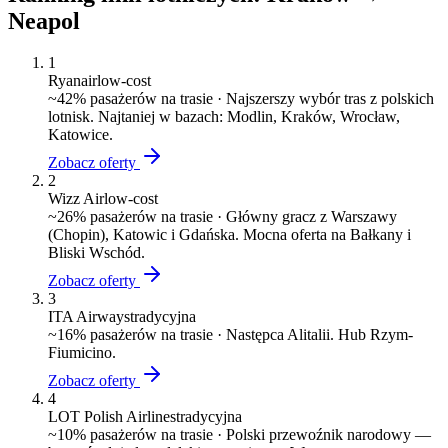
Neapol
1
Ryanair
low-cost
~
42
% pasażerów na trasie ·
Najszerszy wybór tras z polskich
lotnisk. Najtaniej w bazach: Modlin, Kraków, Wrocław,
Katowice.
Zobacz oferty
2
Wizz Air
low-cost
~
26
% pasażerów na trasie ·
Główny gracz z Warszawy
(Chopin), Katowic i Gdańska. Mocna oferta na Bałkany i
Bliski Wschód.
Zobacz oferty
3
ITA Airways
tradycyjna
~
16
% pasażerów na trasie ·
Następca Alitalii. Hub Rzym-
Fiumicino.
Zobacz oferty
4
LOT Polish Airlines
tradycyjna
~
10
% pasażerów na trasie ·
Polski przewoźnik narodowy —