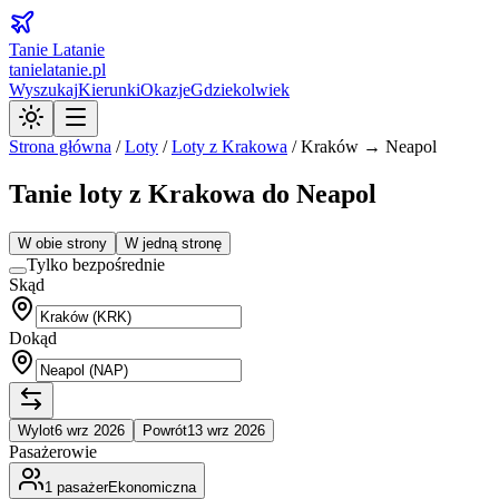
Tanie Latanie
tanielatanie.pl
Wyszukaj
Kierunki
Okazje
Gdziekolwiek
Strona główna
/
Loty
/
Loty z
Krakowa
/
Kraków → Neapol
Tanie loty z Krakowa do Neapol
W obie strony
W jedną stronę
Tylko bezpośrednie
Skąd
Dokąd
Wylot
6 wrz 2026
Powrót
13 wrz 2026
Pasażerowie
1
pasażer
Ekonomiczna