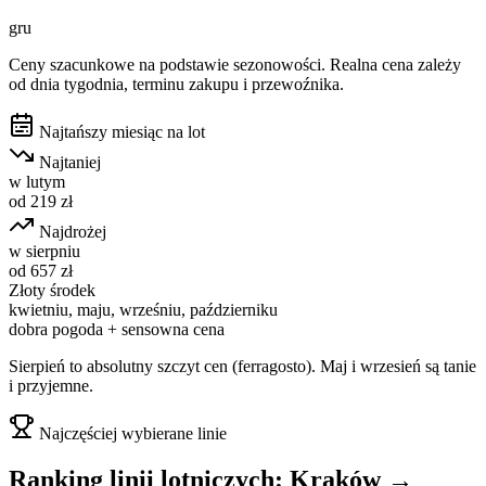
gru
Ceny szacunkowe na podstawie sezonowości. Realna cena zależy
od dnia tygodnia, terminu zakupu i przewoźnika.
Najtańszy miesiąc na lot
Najtaniej
w
lutym
od
219
zł
Najdrożej
w
sierpniu
od
657
zł
Złoty środek
kwietniu, maju, wrześniu, październiku
dobra pogoda + sensowna cena
Sierpień to absolutny szczyt cen (ferragosto). Maj i wrzesień są tanie
i przyjemne.
Najczęściej wybierane linie
Ranking linii lotniczych:
Kraków
→