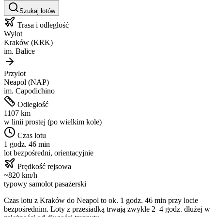
Szukaj lotów
Trasa i odległość
Wylot
Kraków
(
KRK
)
im.
Balice
Przylot
Neapol
(
NAP
)
im.
Capodichino
Odległość
1107
km
w linii prostej (po wielkim kole)
Czas lotu
1 godz. 46 min
lot bezpośredni, orientacyjnie
Prędkość rejsowa
~
820
km/h
typowy samolot pasażerski
Czas lotu z
Kraków
do
Neapol
to ok.
1 godz. 46 min
przy locie
bezpośrednim. Loty z przesiadką trwają zwykle 2–4 godz. dłużej w