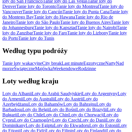
loty do San Francisco
Tanie loty do Las Vegas
Tanie loty do
Denver
Tanie loty do Toronto
Tanie loty do Montreal
Tanie loty do
Vancouver
Tanie loty do Cancún
Tanie loty do Punta Cana
Tanie loty
do Montego Bay
Tanie loty do Hawana
Tanie loty do Rio de
Janeiro
Tanie loty do São Paulo
Tanie loty do Buenos Aires
Tanie loty
do Johannesburg
Tanie loty do Kapsztad
Tanie loty do Nairobi
Tanie
loty do Zanzibar
Tanie loty do Faro
Tanie loty do Lizbony
Tanie loty
do Porto
Tanie loty do Tunis
Według typu podróży
Tanie loty wakacyjne
City break
Last minute
Egzotyczne
Narty
Nad
morze
Świąteczne
Majówka
Weekendowe
Rodzinne
Loty według kraju
Loty do Albanii
Loty do Arabii Saudyjskiej
Loty do Argentyny
Loty
do Armenii
Loty do Australii
Loty do Austrii
Loty do
Azerbejdżanu
Loty do Bahamów
Loty do Bahrajnu
Loty do
Barbadosu
Loty do Belgii
Loty do Bośni
Loty do Brazylii
Loty do
Bułgarii
Loty do Chile
Loty do Chin
Loty do Chorwacji
Loty do
Cypru
Loty do Czarnogóry
Loty do Czech
Loty do Danii
Loty do
Dominikany
Loty do Egiptu
Loty do Ekwadoru
Loty do Estonii
Loty
do Etiopii
Loty do Fidżi
Loty do Filipin
Loty do Finlandii
Loty do