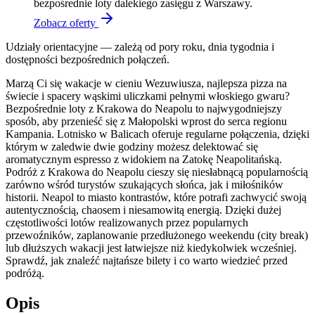
bezpośrednie loty dalekiego zasięgu z Warszawy.
Zobacz oferty
Udziały orientacyjne — zależą od pory roku, dnia tygodnia i
dostępności bezpośrednich połączeń.
Marzą Ci się wakacje w cieniu Wezuwiusza, najlepsza pizza na
świecie i spacery wąskimi uliczkami pełnymi włoskiego gwaru?
Bezpośrednie loty z Krakowa do Neapolu to najwygodniejszy
sposób, aby przenieść się z Małopolski wprost do serca regionu
Kampania. Lotnisko w Balicach oferuje regularne połączenia, dzięki
którym w zaledwie dwie godziny możesz delektować się
aromatycznym espresso z widokiem na Zatokę Neapolitańską.
Podróż z Krakowa do Neapolu cieszy się niesłabnącą popularnością
zarówno wśród turystów szukających słońca, jak i miłośników
historii. Neapol to miasto kontrastów, które potrafi zachwycić swoją
autentycznością, chaosem i niesamowitą energią. Dzięki dużej
częstotliwości lotów realizowanych przez popularnych
przewoźników, zaplanowanie przedłużonego weekendu (city break)
lub dłuższych wakacji jest łatwiejsze niż kiedykolwiek wcześniej.
Sprawdź, jak znaleźć najtańsze bilety i co warto wiedzieć przed
podróżą.
Opis