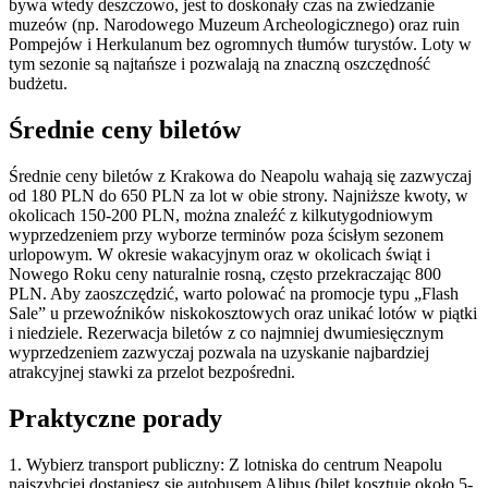
bywa wtedy deszczowo, jest to doskonały czas na zwiedzanie
muzeów (np. Narodowego Muzeum Archeologicznego) oraz ruin
Pompejów i Herkulanum bez ogromnych tłumów turystów. Loty w
tym sezonie są najtańsze i pozwalają na znaczną oszczędność
budżetu.
Średnie ceny biletów
Średnie ceny biletów z Krakowa do Neapolu wahają się zazwyczaj
od 180 PLN do 650 PLN za lot w obie strony. Najniższe kwoty, w
okolicach 150-200 PLN, można znaleźć z kilkutygodniowym
wyprzedzeniem przy wyborze terminów poza ścisłym sezonem
urlopowym. W okresie wakacyjnym oraz w okolicach świąt i
Nowego Roku ceny naturalnie rosną, często przekraczając 800
PLN. Aby zaoszczędzić, warto polować na promocje typu „Flash
Sale” u przewoźników niskokosztowych oraz unikać lotów w piątki
i niedziele. Rezerwacja biletów z co najmniej dwumiesięcznym
wyprzedzeniem zazwyczaj pozwala na uzyskanie najbardziej
atrakcyjnej stawki za przelot bezpośredni.
Praktyczne porady
1. Wybierz transport publiczny: Z lotniska do centrum Neapolu
najszybciej dostaniesz się autobusem Alibus (bilet kosztuje około 5-