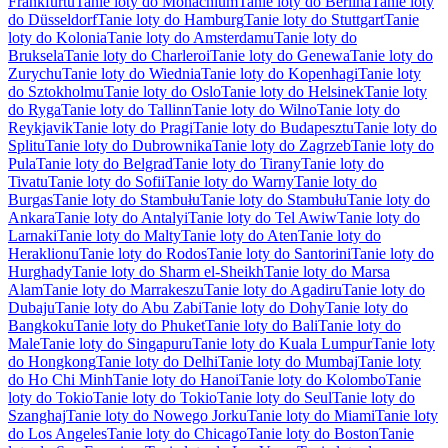
Frankfurtu
Tanie loty do Monachium
Tanie loty do Berlina
Tanie loty
do Düsseldorf
Tanie loty do Hamburg
Tanie loty do Stuttgart
Tanie
loty do Kolonia
Tanie loty do Amsterdamu
Tanie loty do
Bruksela
Tanie loty do Charleroi
Tanie loty do Genewa
Tanie loty do
Zurychu
Tanie loty do Wiednia
Tanie loty do Kopenhagi
Tanie loty
do Sztokholmu
Tanie loty do Oslo
Tanie loty do Helsinek
Tanie loty
do Ryga
Tanie loty do Tallinn
Tanie loty do Wilno
Tanie loty do
Reykjavik
Tanie loty do Pragi
Tanie loty do Budapesztu
Tanie loty do
Splitu
Tanie loty do Dubrownika
Tanie loty do Zagrzeb
Tanie loty do
Pula
Tanie loty do Belgrad
Tanie loty do Tirany
Tanie loty do
Tivatu
Tanie loty do Sofii
Tanie loty do Warny
Tanie loty do
Burgas
Tanie loty do Stambułu
Tanie loty do Stambułu
Tanie loty do
Ankara
Tanie loty do Antalyi
Tanie loty do Tel Awiw
Tanie loty do
Larnaki
Tanie loty do Malty
Tanie loty do Aten
Tanie loty do
Heraklionu
Tanie loty do Rodos
Tanie loty do Santorini
Tanie loty do
Hurghady
Tanie loty do Sharm el-Sheikh
Tanie loty do Marsa
Alam
Tanie loty do Marrakeszu
Tanie loty do Agadiru
Tanie loty do
Dubaju
Tanie loty do Abu Zabi
Tanie loty do Dohy
Tanie loty do
Bangkoku
Tanie loty do Phuket
Tanie loty do Bali
Tanie loty do
Male
Tanie loty do Singapuru
Tanie loty do Kuala Lumpur
Tanie loty
do Hongkong
Tanie loty do Delhi
Tanie loty do Mumbaj
Tanie loty
do Ho Chi Minh
Tanie loty do Hanoi
Tanie loty do Kolombo
Tanie
loty do Tokio
Tanie loty do Tokio
Tanie loty do Seul
Tanie loty do
Szanghaj
Tanie loty do Nowego Jorku
Tanie loty do Miami
Tanie loty
do Los Angeles
Tanie loty do Chicago
Tanie loty do Boston
Tanie