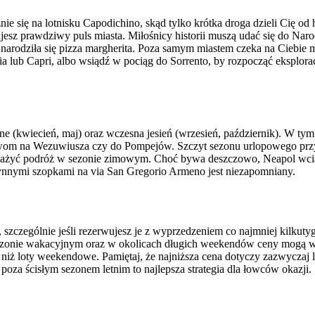
znie się na lotnisku Capodichino, skąd tylko krótka droga dzieli Cię
czujesz prawdziwy puls miasta. Miłośnicy historii muszą udać się do
taj narodziła się pizza margherita. Poza samym miastem czeka na Cieb
hia lub Capri, albo wsiądź w pociąg do Sorrento, by rozpocząć eksplor
e (kwiecień, maj) oraz wczesna jesień (wrzesień, październik). W tym
awom na Wezuwiusza czy do Pompejów. Szczyt sezonu urlopowego przypad
rozważyć podróż w sezonie zimowym. Choć bywa deszczowo, Neapol wcią
słynnymi szopkami na via San Gregorio Armeno jest niezapomniany.
e, szczególnie jeśli rezerwujesz je z wyprzedzeniem co najmniej ki
sezonie wakacyjnym oraz w okolicach długich weekendów ceny mogą 
e niż loty weekendowe. Pamiętaj, że najniższa cena dotyczy zazwyczaj
poza ścisłym sezonem letnim to najlepsza strategia dla łowców okazji.