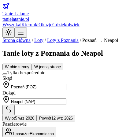
Tanie Latanie
tanielatanie.pl
Wyszukaj
Kierunki
Okazje
Gdziekolwiek
Strona główna
/
Loty
/
Loty z
Poznania
/
Poznań → Neapol
Tanie loty z Poznania do Neapol
W obie strony
W jedną stronę
Tylko bezpośrednie
Skąd
Dokąd
Wylot
5 wrz 2026
Powrót
12 wrz 2026
Pasażerowie
1
pasażer
Ekonomiczna