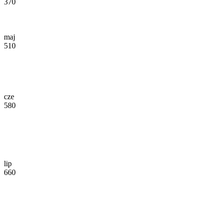
370
maj
510
cze
580
lip
660