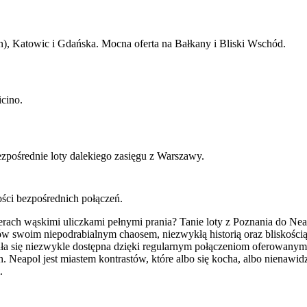
, Katowic i Gdańska. Mocna oferta na Bałkany i Bliski Wschód.
cino.
pośrednie loty dalekiego zasięgu z Warszawy.
ości bezpośrednich połączeń.
ach wąskimi uliczkami pełnymi prania? Tanie loty z Poznania do Neapo
ów swoim niepodrabialnym chaosem, niezwykłą historią oraz bliskością 
ła się niezwykle dostępna dzięki regularnym połączeniom oferowanym pr
 Neapol jest miastem kontrastów, które albo się kocha, albo nienawid
.