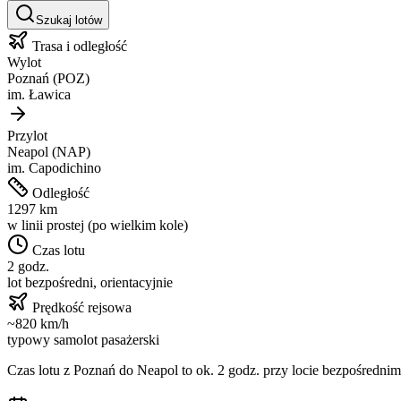
Szukaj lotów
Trasa i odległość
Wylot
Poznań
(
POZ
)
im.
Ławica
Przylot
Neapol
(
NAP
)
im.
Capodichino
Odległość
1297
km
w linii prostej (po wielkim kole)
Czas lotu
2 godz.
lot bezpośredni, orientacyjnie
Prędkość rejsowa
~
820
km/h
typowy samolot pasażerski
Czas lotu z
Poznań
do
Neapol
to ok.
2 godz.
przy locie bezpośrednim.