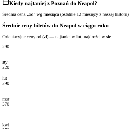
Kiedy najtaniej
z Poznań do Neapol
?
Średnia cena „od" wg miesiąca (ostatnie 12 miesięcy z naszej historii)
Średnie ceny biletów
do Neapol
w ciągu roku
Orientacyjne ceny od (zł) — najtaniej w
lut
, najdrożej w
sie
.
290
sty
220
lut
290
mar
370
kwi