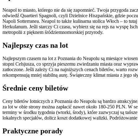
Neapol to miasto, którego nie da się zapomnieć. Twoja przygoda zac
odwiedź Quartieri Spagnoli, czyli Dzielnice Hiszpańskie, gdzie po
Napoli Sotterranea. Neapol to także kulinarna stolica Włoch – to tu
Herkulanum. Jeśli starczy Ci czasu, wybierz się na rejs na wyspę Isc
metropolii z pięknem śródziemnomorskiej przyrody.
Najlepszy czas na lot
Najlepszym czasem na lot z Poznania do Neapolu są miesiące wiosenn
stopni Celsjusza, co sprzyja pieszemu zwiedzaniu miasta oraz wypr
zatłoczone. Jeśli zależy Ci na najniższych cenach biletów, warto 
rekompensują mniej stabilną aurę. Świąteczny klimat miasta z jego 
Średnie ceny biletów
Ceny biletów lotniczych z Poznania do Neapolu są bardzo atrakcyjn
za lot w obie strony można zapłacić nawet około 180-250 PLN. W 
terminy w środku tygodnia (wtorki, środy), które zazwyczaj są tańsz
lokalnych specjałów, dolicz koszt dodatkowej walizki. Podróżowanie 
Praktyczne porady