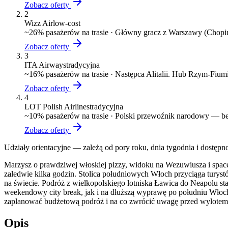
Zobacz oferty
2
Wizz Air
low-cost
~
26
% pasażerów na trasie ·
Główny gracz z Warszawy (Chopin)
Zobacz oferty
3
ITA Airways
tradycyjna
~
16
% pasażerów na trasie ·
Następca Alitalii. Hub Rzym-Fiumi
Zobacz oferty
4
LOT Polish Airlines
tradycyjna
~
10
% pasażerów na trasie ·
Polski przewoźnik narodowy — bez
Zobacz oferty
Udziały orientacyjne — zależą od pory roku, dnia tygodnia i dostępn
Marzysz o prawdziwej włoskiej pizzy, widoku na Wezuwiusza i spacer
zaledwie kilka godzin. Stolica południowych Włoch przyciąga turyst
na świecie. Podróż z wielkopolskiego lotniska Ławica do Neapolu sta
weekendowy city break, jak i na dłuższą wyprawę po południu Włoch.
zaplanować budżetową podróż i na co zwrócić uwagę przed wylotem
Opis