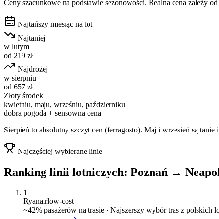
Ceny szacunkowe na podstawie sezonowości. Realna cena zależy od d
Najtańszy miesiąc na lot
Najtaniej
w
lutym
od
219
zł
Najdrożej
w
sierpniu
od
657
zł
Złoty środek
kwietniu, maju, wrześniu, październiku
dobra pogoda + sensowna cena
Sierpień to absolutny szczyt cen (ferragosto). Maj i wrzesień są tanie 
Najczęściej wybierane linie
Ranking linii lotniczych:
Poznań
→
Neapo
1
Ryanair
low-cost
~
42
% pasażerów na trasie ·
Najszerszy wybór tras z polskich 