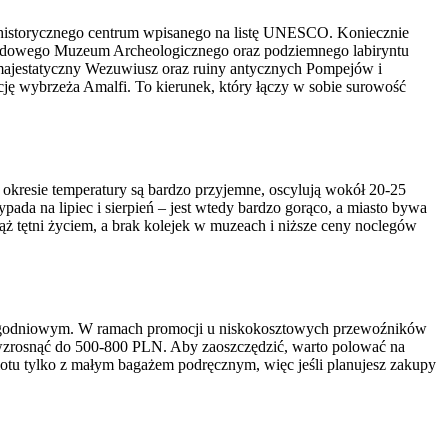
 od historycznego centrum wpisanego na listę UNESCO. Koniecznie
 Narodowego Muzeum Archeologicznego oraz podziemnego labiryntu
ie majestatyczny Wezuwiusz oraz ruiny antycznych Pompejów i
ację wybrzeża Amalfi. To kierunek, który łączy w sobie surowość
 okresie temperatury są bardzo przyjemne, oscylują wokół 20-25
a na lipiec i sierpień – jest wtedy bardzo gorąco, a miasto bywa
ż tętni życiem, a brak kolejek w muzeach i niższe ceny noclegów
lkutygodniowym. W ramach promocji u niskokosztowych przewoźników
wzrosnąć do 500-800 PLN. Aby zaoszczędzić, warto polować na
 lotu tylko z małym bagażem podręcznym, więc jeśli planujesz zakupy