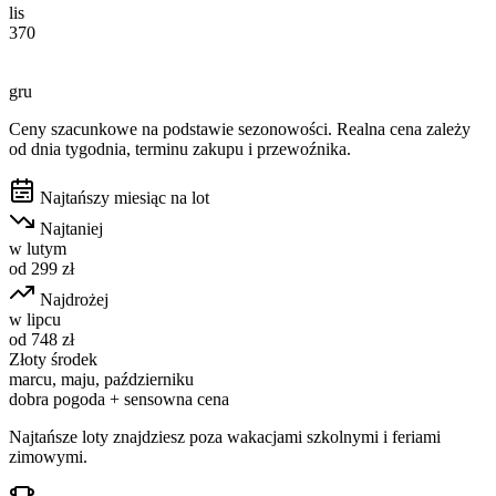
lis
370
gru
Ceny szacunkowe na podstawie sezonowości. Realna cena zależy
od dnia tygodnia, terminu zakupu i przewoźnika.
Najtańszy miesiąc na lot
Najtaniej
w
lutym
od
299
zł
Najdrożej
w
lipcu
od
748
zł
Złoty środek
marcu, maju, październiku
dobra pogoda + sensowna cena
Najtańsze loty znajdziesz poza wakacjami szkolnymi i feriami
zimowymi.