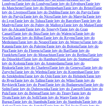
Londynu
Tanie loty do Londynu
Tanie loty do Edynburg
Tanie loty
do Manchester
Tanie loty do Birmingham
Tanie loty do Bristol
Tanie
loty do Liverpool
Tanie loty do Dublina
Tanie loty do Paryża
Tanie
loty do Paryża
Tanie loty do Nicea
Tanie loty do Marsylia
Tanie loty
do Lyon
Tanie loty do Tuluza
Tanie loty do Barcelony
Tanie loty do
Madrytu
Tanie loty do Palmy de Mallorca
Tanie loty do Malagi
Tanie
loty do Alicante
Tanie loty do Teneryfy
Tanie loty do Gran
Canarii
Tanie loty do Ibiza
Tanie loty do Walencja
Tanie loty do
Sewilla
Tanie loty do Bilbao
Tanie loty do Rzymu
Tanie loty do
Mediolanu
Tanie loty do Neapol
Tanie loty do Wenecja
Tanie loty do
Katania
Tanie loty do Palermo
Tanie loty do Bolonia
Tanie loty do
Piza
Tanie loty do Florencja
Tanie loty do Bari
Tanie loty do
Frankfurtu
Tanie loty do Monachium
Tanie loty do Berlina
Tanie loty
do Düsseldorf
Tanie loty do Hamburg
Tanie loty do Stuttgart
Tanie
loty do Kolonia
Tanie loty do Amsterdamu
Tanie loty do
Bruksela
Tanie loty do Charleroi
Tanie loty do Genewa
Tanie loty do
Zurychu
Tanie loty do Wiednia
Tanie loty do Kopenhagi
Tanie loty
do Sztokholmu
Tanie loty do Oslo
Tanie loty do Helsinek
Tanie loty
do Ryga
Tanie loty do Tallinn
Tanie loty do Wilno
Tanie loty do
Reykjavik
Tanie loty do Pragi
Tanie loty do Budapesztu
Tanie loty do
Splitu
Tanie loty do Dubrownika
Tanie loty do Zagrzeb
Tanie loty do
Pula
Tanie loty do Belgrad
Tanie loty do Tirany
Tanie loty do
Tivatu
Tanie loty do Sofii
Tanie loty do Warny
Tanie loty do
Burgas
Tanie loty do Stambułu
Tanie loty do Stambułu
Tanie loty do
Ankara
Tanie loty do Antalyi
Tanie loty do Tel Awiw
Tanie loty do