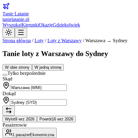
Tanie Latanie
tanielatanie.pl
Wyszukaj
Kierunki
Okazje
Gdziekolwiek
Strona główna
/
Loty
/
Loty z
Warszawy
/
Warszawa → Sydney
Tanie loty z Warszawy do Sydney
W obie strony
W jedną stronę
Tylko bezpośrednie
Skąd
Dokąd
Wylot
9 wrz 2026
Powrót
16 wrz 2026
Pasażerowie
1
pasażer
Ekonomiczna