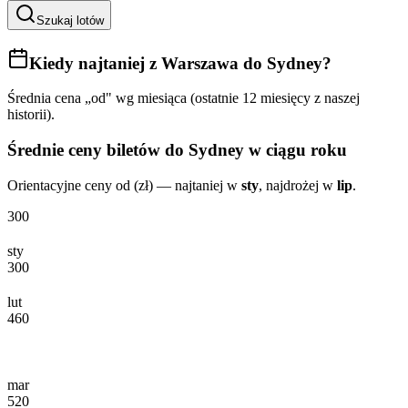
Szukaj lotów
Kiedy najtaniej
z Warszawa do Sydney
?
Średnia cena „od" wg miesiąca (ostatnie 12 miesięcy z naszej
historii).
Średnie ceny biletów
do Sydney
w ciągu roku
Orientacyjne ceny od (zł) — najtaniej w
sty
, najdrożej w
lip
.
300
sty
300
lut
460
mar
520