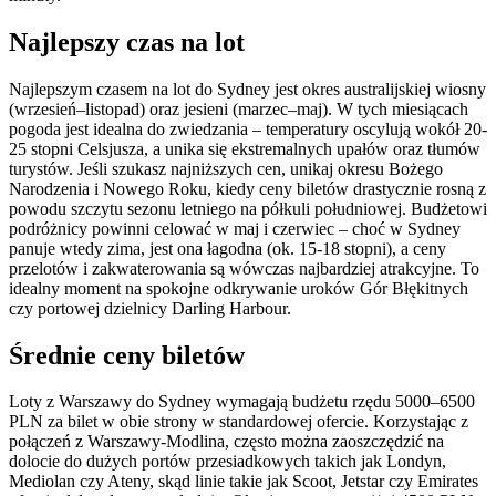
Najlepszy czas na lot
Najlepszym czasem na lot do Sydney jest okres australijskiej wiosny
(wrzesień–listopad) oraz jesieni (marzec–maj). W tych miesiącach
pogoda jest idealna do zwiedzania – temperatury oscylują wokół 20-
25 stopni Celsjusza, a unika się ekstremalnych upałów oraz tłumów
turystów. Jeśli szukasz najniższych cen, unikaj okresu Bożego
Narodzenia i Nowego Roku, kiedy ceny biletów drastycznie rosną z
powodu szczytu sezonu letniego na półkuli południowej. Budżetowi
podróżnicy powinni celować w maj i czerwiec – choć w Sydney
panuje wtedy zima, jest ona łagodna (ok. 15-18 stopni), a ceny
przelotów i zakwaterowania są wówczas najbardziej atrakcyjne. To
idealny moment na spokojne odkrywanie uroków Gór Błękitnych
czy portowej dzielnicy Darling Harbour.
Średnie ceny biletów
Loty z Warszawy do Sydney wymagają budżetu rzędu 5000–6500
PLN za bilet w obie strony w standardowej ofercie. Korzystając z
połączeń z Warszawy-Modlina, często można zaoszczędzić na
dolocie do dużych portów przesiadkowych takich jak Londyn,
Mediolan czy Ateny, skąd linie takie jak Scoot, Jetstar czy Emirates