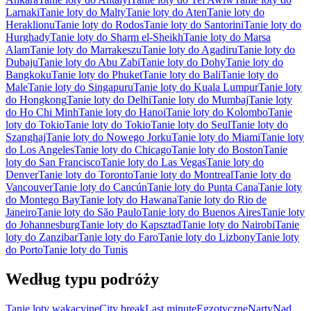
Larnaki
Tanie loty do Malty
Tanie loty do Aten
Tanie loty do
Heraklionu
Tanie loty do Rodos
Tanie loty do Santorini
Tanie loty do
Hurghady
Tanie loty do Sharm el-Sheikh
Tanie loty do Marsa
Alam
Tanie loty do Marrakeszu
Tanie loty do Agadiru
Tanie loty do
Dubaju
Tanie loty do Abu Zabi
Tanie loty do Dohy
Tanie loty do
Bangkoku
Tanie loty do Phuket
Tanie loty do Bali
Tanie loty do
Male
Tanie loty do Singapuru
Tanie loty do Kuala Lumpur
Tanie loty
do Hongkong
Tanie loty do Delhi
Tanie loty do Mumbaj
Tanie loty
do Ho Chi Minh
Tanie loty do Hanoi
Tanie loty do Kolombo
Tanie
loty do Tokio
Tanie loty do Tokio
Tanie loty do Seul
Tanie loty do
Szanghaj
Tanie loty do Nowego Jorku
Tanie loty do Miami
Tanie loty
do Los Angeles
Tanie loty do Chicago
Tanie loty do Boston
Tanie
loty do San Francisco
Tanie loty do Las Vegas
Tanie loty do
Denver
Tanie loty do Toronto
Tanie loty do Montreal
Tanie loty do
Vancouver
Tanie loty do Cancún
Tanie loty do Punta Cana
Tanie loty
do Montego Bay
Tanie loty do Hawana
Tanie loty do Rio de
Janeiro
Tanie loty do São Paulo
Tanie loty do Buenos Aires
Tanie loty
do Johannesburg
Tanie loty do Kapsztad
Tanie loty do Nairobi
Tanie
loty do Zanzibar
Tanie loty do Faro
Tanie loty do Lizbony
Tanie loty
do Porto
Tanie loty do Tunis
Według typu podróży
Tanie loty wakacyjne
City break
Last minute
Egzotyczne
Narty
Nad