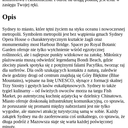
zasięgu Twojej ręki.
Opis
Sydney to miasto, które tętni życiem na styku oceanu i nowoczesnej
metropolii. Symbolem metropolii jest bez wątpienia gmach Sydney
Opera House o charakterystycznym kształcie żagli oraz
monumentalny most Harbour Bridge. Spacer po Royal Botanic
Garden oferuje nie tylko wytchnienie wśród egzotycznej
roślinności, ale i najlepsze punkty widokowe na zatokę. Miłośnicy
plażowania muszą odwiedzić legendarną Bondi Beach, gdzie
złocisty piasek spotyka się z potężnymi falami Pacyfiku, tworząc raj
dla surferów. Dla osób szukających kontaktu z naturą, zaledwie
dwie godziny drogi od centrum znajdują się Góry Błękitne (Blue
Mountains), wpisane na listę UNESCO, słynące z formacji skalnej
Trzy Siostry i gęstych lasów eukaliptusowych. Sydney to także
tygiel kulinarny – od świeżych owoców morza na targu Fish
Market, po autentyczną kuchnię azjatycką w dzielnicy Chinatown.
Miasto oferuje doskonałą infrastrukturę komunikacyjną, co sprawia,
że poruszanie się promami między nabrzeżami jest nie tylko
wygodne, ale stanowi atrakcję turystyczną samą w sobie. Każdy
zakątek Sydney ma do zaoferowania coś unikalnego, co sprawia, że
długa podróż z Mazowsza staje się warta każdej poświęconej
minuty.