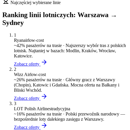
Najczęściej wybierane linie
Ranking linii lotniczych:
Warszawa
→
Sydney
1
Ryanair
low-cost
~
42
% pasażerów na trasie ·
Najszerszy wybór tras z polskich
lotnisk. Najtaniej w bazach: Modlin, Kraków, Wrocław,
Katowice.
Zobacz oferty
2
Wizz Air
low-cost
~
26
% pasażerów na trasie ·
Główny gracz z Warszawy
(Chopin), Katowic i Gdańska. Mocna oferta na Bałkany i
Bliski Wschód.
Zobacz oferty
3
LOT Polish Airlines
tradycyjna
~
16
% pasażerów na trasie ·
Polski przewoźnik narodowy —
bezpośrednie loty dalekiego zasięgu z Warszawy.
Zobacz oferty