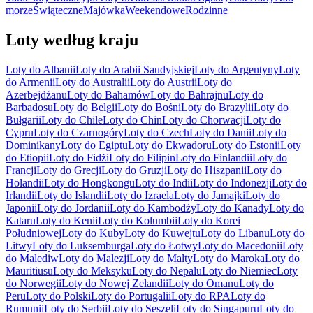
morze
Świąteczne
Majówka
Weekendowe
Rodzinne
Loty według kraju
Loty do Albanii
Loty do Arabii Saudyjskiej
Loty do Argentyny
Loty
do Armenii
Loty do Australii
Loty do Austrii
Loty do
Azerbejdżanu
Loty do Bahamów
Loty do Bahrajnu
Loty do
Barbadosu
Loty do Belgii
Loty do Bośni
Loty do Brazylii
Loty do
Bułgarii
Loty do Chile
Loty do Chin
Loty do Chorwacji
Loty do
Cypru
Loty do Czarnogóry
Loty do Czech
Loty do Danii
Loty do
Dominikany
Loty do Egiptu
Loty do Ekwadoru
Loty do Estonii
Loty
do Etiopii
Loty do Fidżi
Loty do Filipin
Loty do Finlandii
Loty do
Francji
Loty do Grecji
Loty do Gruzji
Loty do Hiszpanii
Loty do
Holandii
Loty do Hongkongu
Loty do Indii
Loty do Indonezji
Loty do
Irlandii
Loty do Islandii
Loty do Izraela
Loty do Jamajki
Loty do
Japonii
Loty do Jordanii
Loty do Kambodży
Loty do Kanady
Loty do
Kataru
Loty do Kenii
Loty do Kolumbii
Loty do Korei
Południowej
Loty do Kuby
Loty do Kuwejtu
Loty do Libanu
Loty do
Litwy
Loty do Luksemburga
Loty do Łotwy
Loty do Macedonii
Loty
do Malediw
Loty do Malezji
Loty do Malty
Loty do Maroka
Loty do
Mauritiusu
Loty do Meksyku
Loty do Nepalu
Loty do Niemiec
Loty
do Norwegii
Loty do Nowej Zelandii
Loty do Omanu
Loty do
Peru
Loty do Polski
Loty do Portugalii
Loty do RPA
Loty do
Rumunii
Loty do Serbii
Loty do Seszeli
Loty do Singapuru
Loty do