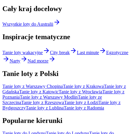
Cały kraj docelowy
Wszystkie loty do Australii
Inspiracje tematyczne
Tanie loty wakacyjne
City break
Last minute
Egzotyczne
Narty
Nad morze
Tanie loty z Polski
Tanie loty z Warszawy Chopina
Tanie loty z Krakowa
Tanie loty z
Gdańska
Tanie loty z Katowic
Tanie loty z Wrocławia
Tanie loty z
Poznania
Tanie loty z Warszawy Modlin
Tanie loty ze
Szczecina
Tanie loty z Rzeszowa
Tanie loty z Łodzi
Tanie loty z
Bydgoszczy
Tanie loty z Lublina
Tanie loty z Radomia
Popularne kierunki
Tanie loty do Londynu
Tanie loty do Londynu
Tanie loty do