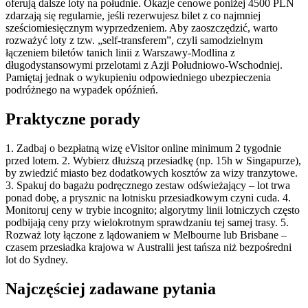
oferują dalsze loty na południe. Okazje cenowe poniżej 4500 PLN
zdarzają się regularnie, jeśli rezerwujesz bilet z co najmniej
sześciomiesięcznym wyprzedzeniem. Aby zaoszczędzić, warto
rozważyć loty z tzw. „self-transferem”, czyli samodzielnym
łączeniem biletów tanich linii z Warszawy-Modlina z
długodystansowymi przelotami z Azji Południowo-Wschodniej.
Pamiętaj jednak o wykupieniu odpowiedniego ubezpieczenia
podróżnego na wypadek opóźnień.
Praktyczne porady
1. Zadbaj o bezpłatną wizę eVisitor online minimum 2 tygodnie
przed lotem. 2. Wybierz dłuższą przesiadkę (np. 15h w Singapurze),
by zwiedzić miasto bez dodatkowych kosztów za wizy tranzytowe.
3. Spakuj do bagażu podręcznego zestaw odświeżający – lot trwa
ponad dobę, a prysznic na lotnisku przesiadkowym czyni cuda. 4.
Monitoruj ceny w trybie incognito; algorytmy linii lotniczych często
podbijają ceny przy wielokrotnym sprawdzaniu tej samej trasy. 5.
Rozważ loty łączone z lądowaniem w Melbourne lub Brisbane –
czasem przesiadka krajowa w Australii jest tańsza niż bezpośredni
lot do Sydney.
Najczęściej zadawane pytania