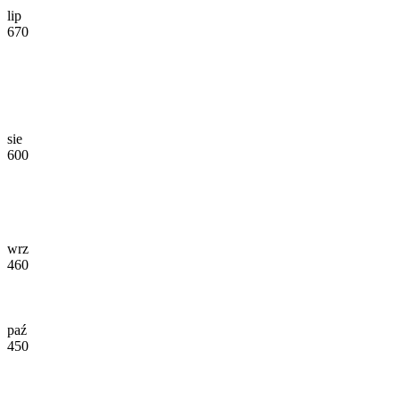
lip
670
sie
600
wrz
460
paź
450