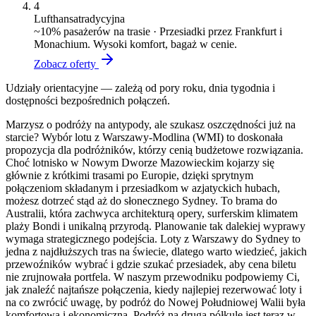
4
Lufthansa
tradycyjna
~
10
% pasażerów na trasie ·
Przesiadki przez Frankfurt i
Monachium. Wysoki komfort, bagaż w cenie.
Zobacz oferty
Udziały orientacyjne — zależą od pory roku, dnia tygodnia i
dostępności bezpośrednich połączeń.
Marzysz o podróży na antypody, ale szukasz oszczędności już na
starcie? Wybór lotu z Warszawy-Modlina (WMI) to doskonała
propozycja dla podróżników, którzy cenią budżetowe rozwiązania.
Choć lotnisko w Nowym Dworze Mazowieckim kojarzy się
głównie z krótkimi trasami po Europie, dzięki sprytnym
połączeniom składanym i przesiadkom w azjatyckich hubach,
możesz dotrzeć stąd aż do słonecznego Sydney. To brama do
Australii, która zachwyca architekturą opery, surferskim klimatem
plaży Bondi i unikalną przyrodą. Planowanie tak dalekiej wyprawy
wymaga strategicznego podejścia. Loty z Warszawy do Sydney to
jedna z najdłuższych tras na świecie, dlatego warto wiedzieć, jakich
przewoźników wybrać i gdzie szukać przesiadek, aby cena biletu
nie zrujnowała portfela. W naszym przewodniku podpowiemy Ci,
jak znaleźć najtańsze połączenia, kiedy najlepiej rezerwować loty i
na co zwrócić uwagę, by podróż do Nowej Południowej Walii była
komfortowa i ekonomiczna. Podróż na drugą półkulę jest teraz w