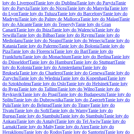
loty do Liverpool
Tanie loty do Dublina
Tanie loty do Paryża
Tanie
loty do Paryża
Tanie loty do Nicea
Tanie loty do Marsylia
Tanie loty
do Lyon
Tanie loty do Tuluza
Tanie loty do Barcelony
Tanie loty do
Madrytu
Tanie loty do Palmy de Mallorca
Tanie loty do Malagi
Tanie
loty do Alicante
Tanie loty do Teneryfy
Tanie loty do Gran
Canarii
Tanie loty do Ibiza
Tanie loty do Walencja
Tanie loty do
Sewilla
Tanie loty do Bilbao
Tanie loty do Rzymu
Tanie loty do
Mediolanu
Tanie loty do Neapol
Tanie loty do Wenecja
Tanie loty do
Katania
Tanie loty do Palermo
Tanie loty do Bolonia
Tanie loty do
Piza
Tanie loty do Florencja
Tanie loty do Bari
Tanie loty do
Frankfurtu
Tanie loty do Monachium
Tanie loty do Berlina
Tanie loty
do Düsseldorf
Tanie loty do Hamburg
Tanie loty do Stuttgart
Tanie
loty do Kolonia
Tanie loty do Amsterdamu
Tanie loty do
Bruksela
Tanie loty do Charleroi
Tanie loty do Genewa
Tanie loty do
Zurychu
Tanie loty do Wiednia
Tanie loty do Kopenhagi
Tanie loty
do Sztokholmu
Tanie loty do Oslo
Tanie loty do Helsinek
Tanie loty
do Ryga
Tanie loty do Tallinn
Tanie loty do Wilno
Tanie loty do
Reykjavik
Tanie loty do Pragi
Tanie loty do Budapesztu
Tanie loty do
Splitu
Tanie loty do Dubrownika
Tanie loty do Zagrzeb
Tanie loty do
Pula
Tanie loty do Belgrad
Tanie loty do Tirany
Tanie loty do
Tivatu
Tanie loty do Sofii
Tanie loty do Warny
Tanie loty do
Burgas
Tanie loty do Stambułu
Tanie loty do Stambułu
Tanie loty do
Ankara
Tanie loty do Antalyi
Tanie loty do Tel Awiw
Tanie loty do
Larnaki
Tanie loty do Malty
Tanie loty do Aten
Tanie loty do
Heraklionu
Tanie loty do Rodos
Tanie loty do Santorini
Tanie loty do