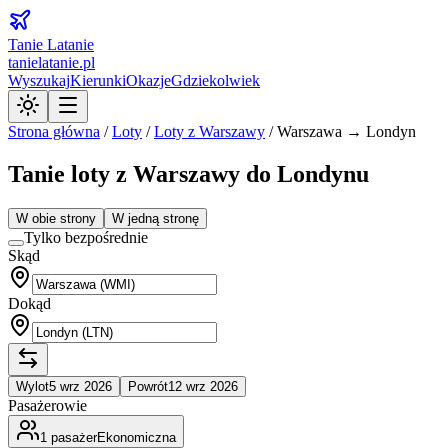
Tanie Latanie
tanielatanie.pl
Wyszukaj
Kierunki
Okazje
Gdziekolwiek
Strona główna
/
Loty
/
Loty z
Warszawy
/
Warszawa → Londyn
Tanie loty z Warszawy do Londynu
W obie strony
W jedną stronę
Tylko bezpośrednie
Skąd
Dokąd
Wylot
5 wrz 2026
Powrót
12 wrz 2026
Pasażerowie
1
pasażer
Ekonomiczna