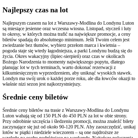
Najlepszy czas na lot
Najlepszym czasem na lot z Warszawy-Modlina do Londynu Luton
są miesiące jesienne oraz wczesna wiosna. Listopad, styczeń i luty
to okresy, w których można trafić na największe promocje, a ceny
biletów spadają do absolutnego minimum. Jeśli Twoim celem jest
zwiedzanie bez tłumów, wybierz przełom marca i kwietnia –
pogoda staje się wtedy łagodniejsza, a parki Londynu budzą się do
życia. Okres wakacyjny (lipiec-sierpień) oraz czas w okolicach
Bożego Narodzenia to momenty największego popytu, dlatego
planując lot w tych terminach, warto dokonać rezerwacji z
kilkumiesięcznym wyprzedzeniem, aby uniknąć wysokich stawek.
Londyn ma swój urok o każdej porze roku, ale dla łowców okazji to
właśnie nizi sezon jest najkorzystniejszy.
Średnie ceny biletów
Średnie ceny biletów na trasie z Warszawy-Modlina do Londynu
Luton wahają się od 150 PLN do 450 PLN za lot w obie strony.
Przy odrobinie szczęścia i śledzeniu promocji, można znaleźć bilety
zaczynające się już od około 90-120 PLN. Aby zaoszczędzić, unikaj
lotów w piątki i niedziele wieczorem – są one najdroższe ze
względu na osoby podróżujące na weekendy. Najtańsze połączenia