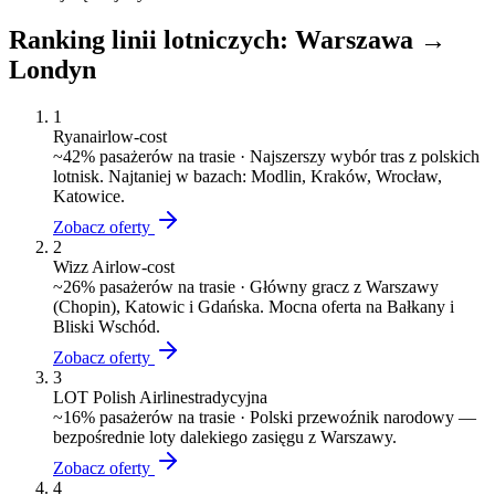
Ranking linii lotniczych:
Warszawa
→
Londyn
1
Ryanair
low-cost
~
42
% pasażerów na trasie ·
Najszerszy wybór tras z polskich
lotnisk. Najtaniej w bazach: Modlin, Kraków, Wrocław,
Katowice.
Zobacz oferty
2
Wizz Air
low-cost
~
26
% pasażerów na trasie ·
Główny gracz z Warszawy
(Chopin), Katowic i Gdańska. Mocna oferta na Bałkany i
Bliski Wschód.
Zobacz oferty
3
LOT Polish Airlines
tradycyjna
~
16
% pasażerów na trasie ·
Polski przewoźnik narodowy —
bezpośrednie loty dalekiego zasięgu z Warszawy.
Zobacz oferty
4