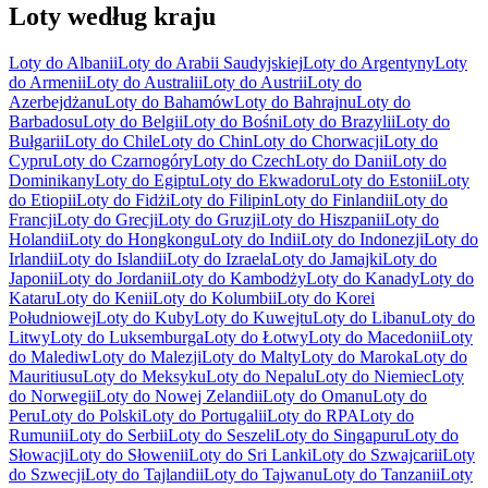
Loty według kraju
Loty do Albanii
Loty do Arabii Saudyjskiej
Loty do Argentyny
Loty
do Armenii
Loty do Australii
Loty do Austrii
Loty do
Azerbejdżanu
Loty do Bahamów
Loty do Bahrajnu
Loty do
Barbadosu
Loty do Belgii
Loty do Bośni
Loty do Brazylii
Loty do
Bułgarii
Loty do Chile
Loty do Chin
Loty do Chorwacji
Loty do
Cypru
Loty do Czarnogóry
Loty do Czech
Loty do Danii
Loty do
Dominikany
Loty do Egiptu
Loty do Ekwadoru
Loty do Estonii
Loty
do Etiopii
Loty do Fidżi
Loty do Filipin
Loty do Finlandii
Loty do
Francji
Loty do Grecji
Loty do Gruzji
Loty do Hiszpanii
Loty do
Holandii
Loty do Hongkongu
Loty do Indii
Loty do Indonezji
Loty do
Irlandii
Loty do Islandii
Loty do Izraela
Loty do Jamajki
Loty do
Japonii
Loty do Jordanii
Loty do Kambodży
Loty do Kanady
Loty do
Kataru
Loty do Kenii
Loty do Kolumbii
Loty do Korei
Południowej
Loty do Kuby
Loty do Kuwejtu
Loty do Libanu
Loty do
Litwy
Loty do Luksemburga
Loty do Łotwy
Loty do Macedonii
Loty
do Malediw
Loty do Malezji
Loty do Malty
Loty do Maroka
Loty do
Mauritiusu
Loty do Meksyku
Loty do Nepalu
Loty do Niemiec
Loty
do Norwegii
Loty do Nowej Zelandii
Loty do Omanu
Loty do
Peru
Loty do Polski
Loty do Portugalii
Loty do RPA
Loty do
Rumunii
Loty do Serbii
Loty do Seszeli
Loty do Singapuru
Loty do
Słowacji
Loty do Słowenii
Loty do Sri Lanki
Loty do Szwajcarii
Loty
do Szwecji
Loty do Tajlandii
Loty do Tajwanu
Loty do Tanzanii
Loty