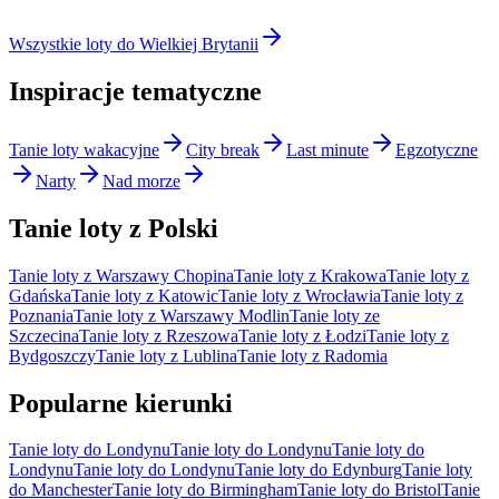
Wszystkie loty do Wielkiej Brytanii
Inspiracje tematyczne
Tanie loty wakacyjne
City break
Last minute
Egzotyczne
Narty
Nad morze
Tanie loty z Polski
Tanie loty z Warszawy Chopina
Tanie loty z Krakowa
Tanie loty z
Gdańska
Tanie loty z Katowic
Tanie loty z Wrocławia
Tanie loty z
Poznania
Tanie loty z Warszawy Modlin
Tanie loty ze
Szczecina
Tanie loty z Rzeszowa
Tanie loty z Łodzi
Tanie loty z
Bydgoszczy
Tanie loty z Lublina
Tanie loty z Radomia
Popularne kierunki
Tanie loty do Londynu
Tanie loty do Londynu
Tanie loty do
Londynu
Tanie loty do Londynu
Tanie loty do Edynburg
Tanie loty
do Manchester
Tanie loty do Birmingham
Tanie loty do Bristol
Tanie