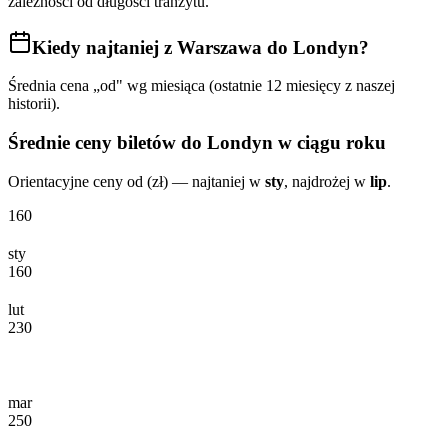
zależności od długości tranzytu.
Kiedy najtaniej
z Warszawa do Londyn
?
Średnia cena „od" wg miesiąca (ostatnie 12 miesięcy z naszej
historii).
Średnie ceny biletów
do Londyn
w ciągu roku
Orientacyjne ceny od (zł) — najtaniej w
sty
, najdrożej w
lip
.
160
sty
160
lut
230
mar
250