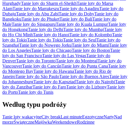
Hurghady
Tanie loty do Sharm el-Sheikh
Tanie loty do Marsa
Alam
Tanie loty do Marrakeszu
Tanie loty do Agadiru
Tanie loty do
Dubaju
Tanie loty do Abu Zabi
Tanie loty do Dohy
Tanie loty do
Bangkoku
Tanie loty do Phuket
Tanie loty do Bali
Tanie loty do
Male
Tanie loty do Singapuru
Tanie loty do Kuala Lumpur
Tanie loty
do Hongkong
Tanie loty do Delhi
Tanie loty do Mumbaj
Tanie loty
do Ho Chi Minh
Tanie loty do Hanoi
Tanie loty do Kolombo
Tanie
loty do Tokio
Tanie loty do Tokio
Tanie loty do Seul
Tanie loty do
Szanghaj
Tanie loty do Nowego Jorku
Tanie loty do Miami
Tanie loty
do Los Angeles
Tanie loty do Chicago
Tanie loty do Boston
Tanie
loty do San Francisco
Tanie loty do Las Vegas
Tanie loty do
Denver
Tanie loty do Toronto
Tanie loty do Montreal
Tanie loty do
Vancouver
Tanie loty do Cancún
Tanie loty do Punta Cana
Tanie loty
do Montego Bay
Tanie loty do Hawana
Tanie loty do Rio de
Janeiro
Tanie loty do São Paulo
Tanie loty do Buenos Aires
Tanie loty
do Johannesburg
Tanie loty do Kapsztad
Tanie loty do Nairobi
Tanie
loty do Zanzibar
Tanie loty do Faro
Tanie loty do Lizbony
Tanie loty
do Porto
Tanie loty do Tunis
Według typu podróży
Tanie loty wakacyjne
City break
Last minute
Egzotyczne
Narty
Nad
morze
Świąteczne
Majówka
Weekendowe
Rodzinne