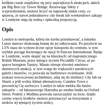
krótkim czasie znajdziesz się przy największych atrakcjach, takich
jak Big Ben czy Tower Bridge. Rezerwując bilety z
wyprzedzeniem, możesz liczyć na naprawdę niskie ceny, co
sprawia, że nawet jednodniowy city break lub weekendowe zakupy
w Londynie stają się realną i opłacalną propozycją.
Opis
Londyn to metropolia, której nie trzeba przedstawiać, a lotnisko
Luton stanowi doskonałą bramę do jej odkrywania. Po przylocie na
LTN masz do wyboru liczne opcje transportu do centrum, w tym
szybkie pociągi docierające do stacji St Pancras International. Będąc
w Londynie, warto skupić się na klasykach: od majestatycznego
British Museum, przez tętniące życiem Piccadilly Circus, aż po
spacer brzegiem Tamizy. Miasto oferuje również mnóstwo
darmowych atrakcji, w tym wstęp do większości narodowych
galerii i muzeów, co pozwala na budżetowe zwiedzanie. Jeśli
szukasz nowoczesnej architektury, udaj się do dzielnicy City lub na
Shard, a jeśli wolisz klimat alternatywny, Camden Town z
pewnością Cię zachwyci. Londyn to także mekka dla fanów
zakupów – od luksusowego Harrodsa po modne butiki na Oxford
Street. Podróż z Modlina pozwala zaoszczędzić na locie, dzięki
czemu więcej środków możesz przeznaczyć na korzystanie z
uroków tej tętniącej życiem stolicy.