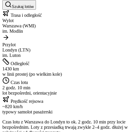
Szukaj lotów
Trasa i odległość
Wylot
Warszawa
(
WMI
)
im.
Modlin
Przylot
Londyn
(
LTN
)
im.
Luton
Odległość
1430
km
w linii prostej (po wielkim kole)
Czas lotu
2 godz. 10 min
lot bezpośredni, orientacyjnie
Prędkość rejsowa
~
820
km/h
typowy samolot pasażerski
Czas lotu z
Warszawa
do
Londyn
to ok.
2 godz. 10 min
przy locie
bezpośrednim. Loty z przesiadką trwają zwykle 2–4 godz. dłużej w