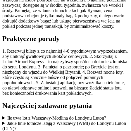
zazwyczaj dostępne są w środku tygodnia, zwłaszcza we wtorki i
środy. Pamiętaj, że w tanich liniach takich jak Ryanair, cena
podstawowa obejmuje tylko mały bagaż podręczny, dlatego warto
dokupić dodatkowy bagaż lub usługę pierwszeństwa wejścia na
pokład podczas jednej transakcji, by zminimalizować koszty.
Praktyczne porady
1. Rezerwuj bilety z co najmniej 4-6 tygodniowym wyprzedzeniem,
aby uniknąć gwałtownych skoków cenowych. 2. Skorzystaj z
Luton Airport Express – to najszybszy sposób na dotarcie z lotniska
do serca Londynu. 3. Pamiętaj o paszporcie; po Brexicie jest on
niezbędny do wjazdu do Wielkiej Brytanii. 4. Rozważ nocne loty,
które często są znacznie tańsze od połączeń porannych i
popołudniowych. 5. Zainstaluj aplikację przewoźnika na telefonie,
co ułatwi odprawę online i pozwoli na bieżąco śledzić status lotu
bez konieczności drukowania kart pokładowych.
Najczęściej zadawane pytania
Ile trwa lot z Warszawy-Modlina do Londynu Luton?
Jakie linie lotnicze latają z Warszawy (WMI) do Londynu Luton
(LTN)?