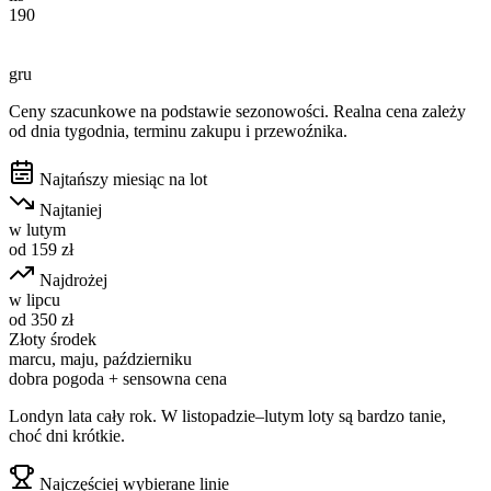
190
gru
Ceny szacunkowe na podstawie sezonowości. Realna cena zależy
od dnia tygodnia, terminu zakupu i przewoźnika.
Najtańszy miesiąc na lot
Najtaniej
w
lutym
od
159
zł
Najdrożej
w
lipcu
od
350
zł
Złoty środek
marcu, maju, październiku
dobra pogoda + sensowna cena
Londyn lata cały rok. W listopadzie–lutym loty są bardzo tanie,
choć dni krótkie.
Najczęściej wybierane linie