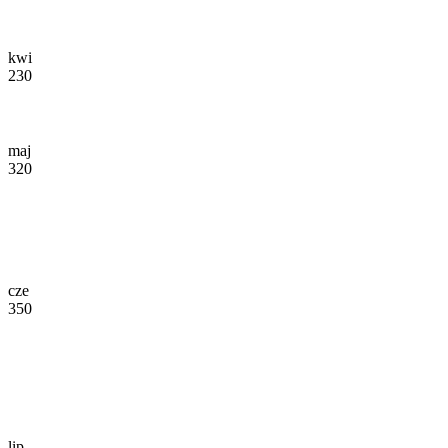
kwi
230
maj
320
cze
350
lip