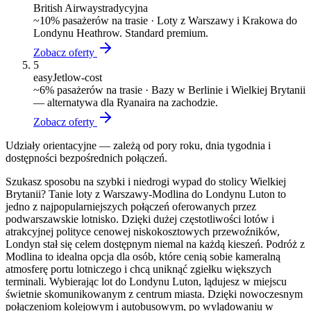
British Airways
tradycyjna
~
10
% pasażerów na trasie ·
Loty z Warszawy i Krakowa do
Londynu Heathrow. Standard premium.
Zobacz oferty
5
easyJet
low-cost
~
6
% pasażerów na trasie ·
Bazy w Berlinie i Wielkiej Brytanii
— alternatywa dla Ryanaira na zachodzie.
Zobacz oferty
Udziały orientacyjne — zależą od pory roku, dnia tygodnia i
dostępności bezpośrednich połączeń.
Szukasz sposobu na szybki i niedrogi wypad do stolicy Wielkiej
Brytanii? Tanie loty z Warszawy-Modlina do Londynu Luton to
jedno z najpopularniejszych połączeń oferowanych przez
podwarszawskie lotnisko. Dzięki dużej częstotliwości lotów i
atrakcyjnej polityce cenowej niskokosztowych przewoźników,
Londyn stał się celem dostępnym niemal na każdą kieszeń. Podróż z
Modlina to idealna opcja dla osób, które cenią sobie kameralną
atmosferę portu lotniczego i chcą uniknąć zgiełku większych
terminali. Wybierając lot do Londynu Luton, lądujesz w miejscu
świetnie skomunikowanym z centrum miasta. Dzięki nowoczesnym
połączeniom kolejowym i autobusowym, po wylądowaniu w