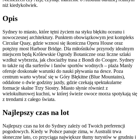
niż kiedykolwiek.
Opis
Sydney to miasto, które tętni życiem na styku błękitu oceanu i
nowoczesnej architektury. Punktem obowiązkowym jest kompleks
Circular Quay, gdzie wznosi się ikoniczna Opera House oraz
potężny most Harbour Bridge. Dla miłośników przyrody idealnym
miejscem będą Królewskie Ogrody Botaniczne oraz liczne szlaki
wzdłuż wybrzeża, jak chociażby trasa z Bondi do Coogee. Sydney
to także raj dla surferów i fanów sportów wodnych – plaża Manly
oferuje doskonałe warunki do nauki pływania na desce. Poza
centrum warto wybrać się w Góry Błękitne (Blue Mountains),
oddalone o dwie godziny jazdy, gdzie czekają spektakularne
formacje skalne Trzy Siostry. Miasto słynie również z
wielokulturowej kuchni, w której świeże owoce morza spotykają się
z trendami z całego świata.
Najlepszy czas na lot
Najlepszy czas na lot do Sydney zależy od Twoich preferencji
pogodowych. Kiedy w Polsce panuje zima, w Australii trwa
słoneczne lato, co przyciąga największe tłumy turystów w grudniu i