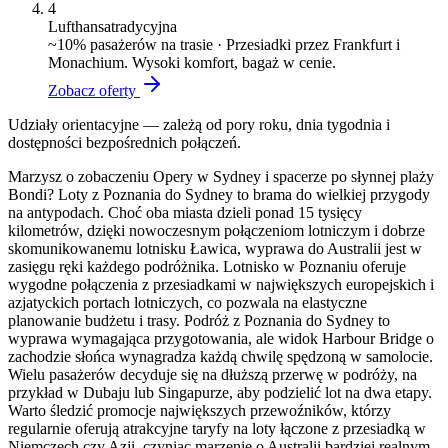
4
Lufthansa
tradycyjna
~
10
% pasażerów na trasie ·
Przesiadki przez Frankfurt i
Monachium. Wysoki komfort, bagaż w cenie.
Zobacz oferty
Udziały orientacyjne — zależą od pory roku, dnia tygodnia i
dostępności bezpośrednich połączeń.
Marzysz o zobaczeniu Opery w Sydney i spacerze po słynnej plaży
Bondi? Loty z Poznania do Sydney to brama do wielkiej przygody
na antypodach. Choć oba miasta dzieli ponad 15 tysięcy
kilometrów, dzięki nowoczesnym połączeniom lotniczym i dobrze
skomunikowanemu lotnisku Ławica, wyprawa do Australii jest w
zasięgu ręki każdego podróżnika. Lotnisko w Poznaniu oferuje
wygodne połączenia z przesiadkami w największych europejskich i
azjatyckich portach lotniczych, co pozwala na elastyczne
planowanie budżetu i trasy. Podróż z Poznania do Sydney to
wyprawa wymagająca przygotowania, ale widok Harbour Bridge o
zachodzie słońca wynagradza każdą chwilę spędzoną w samolocie.
Wielu pasażerów decyduje się na dłuższą przerwę w podróży, na
przykład w Dubaju lub Singapurze, aby podzielić lot na dwa etapy.
Warto śledzić promocje największych przewoźników, którzy
regularnie oferują atrakcyjne taryfy na loty łączone z przesiadką w
Niemczech czy Azji, czyniąc marzenie o Australii bardziej realnym