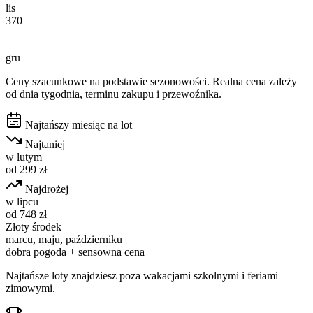
lis
370
gru
Ceny szacunkowe na podstawie sezonowości. Realna cena zależy
od dnia tygodnia, terminu zakupu i przewoźnika.
Najtańszy miesiąc na lot
Najtaniej
w
lutym
od
299
zł
Najdrożej
w
lipcu
od
748
zł
Złoty środek
marcu, maju, październiku
dobra pogoda + sensowna cena
Najtańsze loty znajdziesz poza wakacjami szkolnymi i feriami
zimowymi.