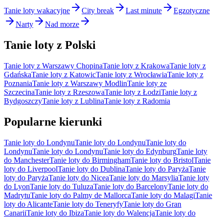
Tanie loty wakacyjne
City break
Last minute
Egzotyczne
Narty
Nad morze
Tanie loty z Polski
Tanie loty z Warszawy Chopina
Tanie loty z Krakowa
Tanie loty z
Gdańska
Tanie loty z Katowic
Tanie loty z Wrocławia
Tanie loty z
Poznania
Tanie loty z Warszawy Modlin
Tanie loty ze
Szczecina
Tanie loty z Rzeszowa
Tanie loty z Łodzi
Tanie loty z
Bydgoszczy
Tanie loty z Lublina
Tanie loty z Radomia
Popularne kierunki
Tanie loty do Londynu
Tanie loty do Londynu
Tanie loty do
Londynu
Tanie loty do Londynu
Tanie loty do Edynburg
Tanie loty
do Manchester
Tanie loty do Birmingham
Tanie loty do Bristol
Tanie
loty do Liverpool
Tanie loty do Dublina
Tanie loty do Paryża
Tanie
loty do Paryża
Tanie loty do Nicea
Tanie loty do Marsylia
Tanie loty
do Lyon
Tanie loty do Tuluza
Tanie loty do Barcelony
Tanie loty do
Madrytu
Tanie loty do Palmy de Mallorca
Tanie loty do Malagi
Tanie
loty do Alicante
Tanie loty do Teneryfy
Tanie loty do Gran
Canarii
Tanie loty do Ibiza
Tanie loty do Walencja
Tanie loty do