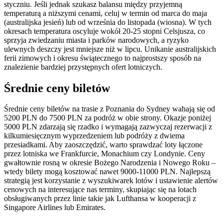
styczniu. Jeśli jednak szukasz balansu między przyjemną
temperaturą a niższymi cenami, celuj w termin od marca do maja
(australijska jesień) lub od września do listopada (wiosna). W tych
okresach temperatura oscyluje wokół 20-25 stopni Celsjusza, co
sprzyja zwiedzaniu miasta i parków narodowych, a ryzyko
ulewnych deszczy jest mniejsze niż w lipcu. Unikanie australijskich
ferii zimowych i okresu świątecznego to najprostszy sposób na
znalezienie bardziej przystępnych ofert lotniczych.
Średnie ceny biletów
Średnie ceny biletów na trasie z Poznania do Sydney wahają się od
5200 PLN do 7500 PLN za podróż w obie strony. Okazje poniżej
5000 PLN zdarzają się rzadko i wymagają zazwyczaj rezerwacji z
kilkumiesięcznym wyprzedzeniem lub podróży z dwiema
przesiadkami. Aby zaoszczędzić, warto sprawdzać loty łączone
przez lotniska we Frankfurcie, Monachium czy Londynie. Ceny
gwałtownie rosną w okresie Bożego Narodzenia i Nowego Roku –
wtedy bilety mogą kosztować nawet 9000-11000 PLN. Najlepszą
strategią jest korzystanie z wyszukiwarek lotów i ustawienie alertów
cenowych na interesujące nas terminy, skupiając się na lotach
obsługiwanych przez linie takie jak Lufthansa w kooperacji z
Singapore Airlines lub Emirates.