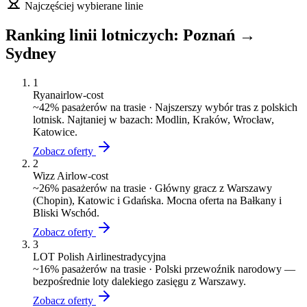
Najczęściej wybierane linie
Ranking linii lotniczych:
Poznań
→
Sydney
1
Ryanair
low-cost
~
42
% pasażerów na trasie ·
Najszerszy wybór tras z polskich
lotnisk. Najtaniej w bazach: Modlin, Kraków, Wrocław,
Katowice.
Zobacz oferty
2
Wizz Air
low-cost
~
26
% pasażerów na trasie ·
Główny gracz z Warszawy
(Chopin), Katowic i Gdańska. Mocna oferta na Bałkany i
Bliski Wschód.
Zobacz oferty
3
LOT Polish Airlines
tradycyjna
~
16
% pasażerów na trasie ·
Polski przewoźnik narodowy —
bezpośrednie loty dalekiego zasięgu z Warszawy.
Zobacz oferty