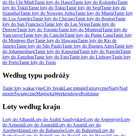
do Ho Chi Minh
Tanie loty do Hanoi
Tanie loty do Kolombo
Tanie
loty do Tokio
Tanie loty do Tokio
Tanie loty do Seul
Tanie loty do
Szanghaj
Tanie loty do Nowego Jorku
Tanie loty do Miami
Tanie loty
do Los Angeles
Tanie loty do Chicago
Tanie loty do Boston
Tanie
loty do San Francisco
Tanie loty do Las Vegas
Tanie loty do
Denver
Tanie loty do Toronto
Tanie loty do Montreal
Tanie loty do
Vancouver
Tanie loty do Cancún
Tanie loty do Punta Cana
Tanie loty
do Montego Bay
Tanie loty do Hawana
Tanie loty do Rio de
Janeiro
Tanie loty do São Paulo
Tanie loty do Buenos Aires
Tanie loty
do Johannesburg
Tanie loty do Kapsztad
Tanie loty do Nairobi
Tanie
loty do Zanzibar
Tanie loty do Faro
Tanie loty do Lizbony
Tanie loty
do Porto
Tanie loty do Tunis
Według typu podróży
Tanie loty wakacyjne
City break
Last minute
Egzotyczne
Narty
Nad
morze
Świąteczne
Majówka
Weekendowe
Rodzinne
Loty według kraju
Loty do Albanii
Loty do Arabii Saudyjskiej
Loty do Argentyny
Loty
do Armenii
Loty do Australii
Loty do Austrii
Loty do
Azerbejdżanu
Loty do Bahamów
Loty do Bahrajnu
Loty do
Barbadosu
Loty do Belgii
Loty do Bośni
Loty do Brazylii
Loty do