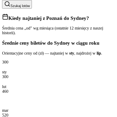
Szukaj lotów
Kiedy najtaniej
z Poznań do Sydney
?
Średnia cena „od" wg miesiąca (ostatnie 12 miesięcy z naszej
historii).
Średnie ceny biletów
do Sydney
w ciągu roku
Orientacyjne ceny od (zł) — najtaniej w
sty
, najdrożej w
lip
.
300
sty
300
lut
460
mar
520