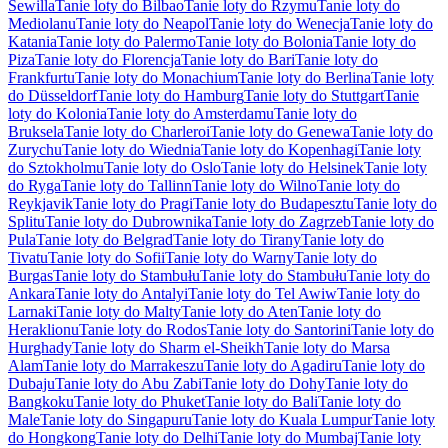
Sewilla
Tanie loty do Bilbao
Tanie loty do Rzymu
Tanie loty do
Mediolanu
Tanie loty do Neapol
Tanie loty do Wenecja
Tanie loty do
Katania
Tanie loty do Palermo
Tanie loty do Bolonia
Tanie loty do
Piza
Tanie loty do Florencja
Tanie loty do Bari
Tanie loty do
Frankfurtu
Tanie loty do Monachium
Tanie loty do Berlina
Tanie loty
do Düsseldorf
Tanie loty do Hamburg
Tanie loty do Stuttgart
Tanie
loty do Kolonia
Tanie loty do Amsterdamu
Tanie loty do
Bruksela
Tanie loty do Charleroi
Tanie loty do Genewa
Tanie loty do
Zurychu
Tanie loty do Wiednia
Tanie loty do Kopenhagi
Tanie loty
do Sztokholmu
Tanie loty do Oslo
Tanie loty do Helsinek
Tanie loty
do Ryga
Tanie loty do Tallinn
Tanie loty do Wilno
Tanie loty do
Reykjavik
Tanie loty do Pragi
Tanie loty do Budapesztu
Tanie loty do
Splitu
Tanie loty do Dubrownika
Tanie loty do Zagrzeb
Tanie loty do
Pula
Tanie loty do Belgrad
Tanie loty do Tirany
Tanie loty do
Tivatu
Tanie loty do Sofii
Tanie loty do Warny
Tanie loty do
Burgas
Tanie loty do Stambułu
Tanie loty do Stambułu
Tanie loty do
Ankara
Tanie loty do Antalyi
Tanie loty do Tel Awiw
Tanie loty do
Larnaki
Tanie loty do Malty
Tanie loty do Aten
Tanie loty do
Heraklionu
Tanie loty do Rodos
Tanie loty do Santorini
Tanie loty do
Hurghady
Tanie loty do Sharm el-Sheikh
Tanie loty do Marsa
Alam
Tanie loty do Marrakeszu
Tanie loty do Agadiru
Tanie loty do
Dubaju
Tanie loty do Abu Zabi
Tanie loty do Dohy
Tanie loty do
Bangkoku
Tanie loty do Phuket
Tanie loty do Bali
Tanie loty do
Male
Tanie loty do Singapuru
Tanie loty do Kuala Lumpur
Tanie loty
do Hongkong
Tanie loty do Delhi
Tanie loty do Mumbaj
Tanie loty