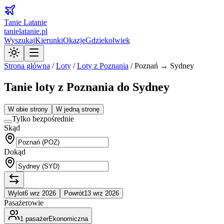
Tanie Latanie
tanielatanie.pl
Wyszukaj
Kierunki
Okazje
Gdziekolwiek
Strona główna
/
Loty
/
Loty z
Poznania
/
Poznań → Sydney
Tanie loty z Poznania do Sydney
W obie strony
W jedną stronę
Tylko bezpośrednie
Skąd
Dokąd
Wylot
6 wrz 2026
Powrót
13 wrz 2026
Pasażerowie
1
pasażer
Ekonomiczna