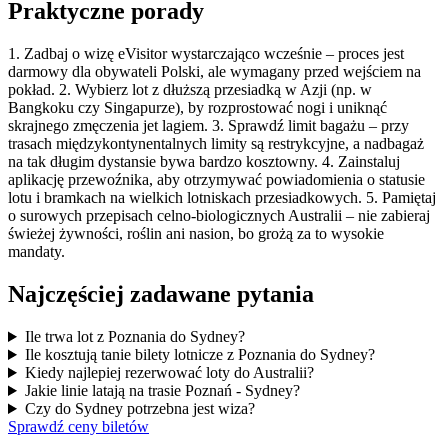
Praktyczne porady
1. Zadbaj o wizę eVisitor wystarczająco wcześnie – proces jest
darmowy dla obywateli Polski, ale wymagany przed wejściem na
pokład. 2. Wybierz lot z dłuższą przesiadką w Azji (np. w
Bangkoku czy Singapurze), by rozprostować nogi i uniknąć
skrajnego zmęczenia jet lagiem. 3. Sprawdź limit bagażu – przy
trasach międzykontynentalnych limity są restrykcyjne, a nadbagaż
na tak długim dystansie bywa bardzo kosztowny. 4. Zainstaluj
aplikację przewoźnika, aby otrzymywać powiadomienia o statusie
lotu i bramkach na wielkich lotniskach przesiadkowych. 5. Pamiętaj
o surowych przepisach celno-biologicznych Australii – nie zabieraj
świeżej żywności, roślin ani nasion, bo grożą za to wysokie
mandaty.
Najczęściej zadawane pytania
Ile trwa lot z Poznania do Sydney?
Ile kosztują tanie bilety lotnicze z Poznania do Sydney?
Kiedy najlepiej rezerwować loty do Australii?
Jakie linie latają na trasie Poznań - Sydney?
Czy do Sydney potrzebna jest wiza?
Sprawdź ceny biletów