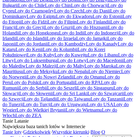
Bułgarii
Loty do Chile
Loty do Chin
Loty do Chorwacji
Loty do
Cypru
Loty do Czarnogóry
Loty do Czech
Loty do Danii
Loty do
Dominikany
Loty do Egiptu
Loty do Ekwadoru
Loty do Estonii
Loty
do Etiopii
Loty do Fidżi
Loty do Filipin
Loty do Finlandii
Loty do
Francji
Loty do Grecji
Loty do Gruzji
Loty do Hiszpanii
Loty do
Holandii
Loty do Hongkongu
Loty do Indii
Loty do Indonezji
Loty do
Irlandii
Loty do Islandii
Loty do Izraela
Loty do Jamajki
Loty do
Japonii
Loty do Jordanii
Loty do Kambodży
Loty do Kanady
Loty do
Kataru
Loty do Kenii
Loty do Kolumbii
Loty do Korei
Południowej
Loty do Kuby
Loty do Kuwejtu
Loty do Libanu
Loty do
Litwy
Loty do Luksemburga
Loty do Łotwy
Loty do Macedonii
Loty
do Malediw
Loty do Malezji
Loty do Malty
Loty do Maroka
Loty do
Mauritiusu
Loty do Meksyku
Loty do Nepalu
Loty do Niemiec
Loty
do Norwegii
Loty do Nowej Zelandii
Loty do Omanu
Loty do
Peru
Loty do Polski
Loty do Portugalii
Loty do RPA
Loty do
Rumunii
Loty do Serbii
Loty do Seszeli
Loty do Singapuru
Loty do
Słowacji
Loty do Słowenii
Loty do Sri Lanki
Loty do Szwajcarii
Loty
do Szwecji
Loty do Tajlandii
Loty do Tajwanu
Loty do Tanzanii
Loty
do Tunezji
Loty do Turcji
Loty do Urugwaju
Loty do USA
Loty do
Węgier
Loty do Wielkiej Brytanii
Loty do Wietnamu
Loty do
Włoch
Loty do ZEA
Tanie Latanie
Największa baza tanich lotów w Internecie
Tanie loty
·
Gdziekolwiek
·
Wszystkie kierunki
·
Blog
·
O