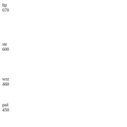
lip
670
sie
600
wrz
460
paź
450