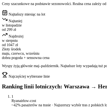
Ceny szacunkowe na podstawie sezonowości. Realna cena zależy od d
Najtańszy miesiąc na lot
Najtaniej
w
listopadzie
od
299
zł
Najdrożej
w
sierpniu
od
1047
zł
Złoty środek
maju, czerwcu, wrześniu
dobra pogoda + sensowna cena
Wyspy żyją głównie maj–październik. Najtańsze loty wypadają tuż po 
Najczęściej wybierane linie
Ranking linii lotniczych:
Warszawa
→
Her
1
Ryanair
low-cost
~
42
% pasażerów na trasie ·
Najszerszy wybór tras z polskich 