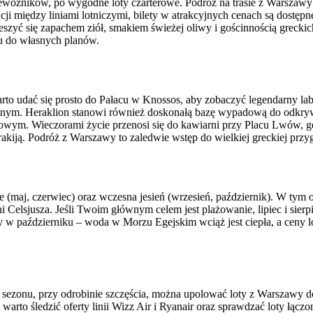
ewoźników, po wygodne loty czarterowe. Podróż na trasie z Warszawy 
ji między liniami lotniczymi, bilety w atrakcyjnych cenach są dostępne
zyć się zapachem ziół, smakiem świeżej oliwy i gościnnością greckic
nu do własnych planów.
to udać się prosto do Pałacu w Knossos, aby zobaczyć legendarny la
znym. Heraklion stanowi również doskonałą bazę wypadową do odkry
mowym. Wieczorami życie przenosi się do kawiarni przy Placu Lwów, g
ą rakiją. Podróż z Warszawy to zaledwie wstęp do wielkiej greckiej przy
e (maj, czerwiec) oraz wczesna jesień (wrzesień, październik). W tym 
elsjusza. Jeśli Twoim głównym celem jest plażowanie, lipiec i sierp
 w październiku – woda w Morzu Egejskim wciąż jest ciepła, a ceny 
em sezonu, przy odrobinie szczęścia, można upolować loty z Warszawy 
to śledzić oferty linii Wizz Air i Ryanair oraz sprawdzać loty łączone