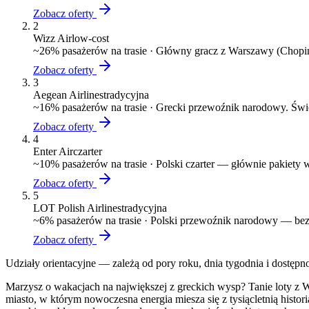
Zobacz oferty
2
Wizz Air
low-cost
~
26
% pasażerów na trasie ·
Główny gracz z Warszawy (Chopin)
Zobacz oferty
3
Aegean Airlines
tradycyjna
~
16
% pasażerów na trasie ·
Grecki przewoźnik narodowy. Świe
Zobacz oferty
4
Enter Air
czarter
~
10
% pasażerów na trasie ·
Polski czarter — głównie pakiety
Zobacz oferty
5
LOT Polish Airlines
tradycyjna
~
6
% pasażerów na trasie ·
Polski przewoźnik narodowy — bezp
Zobacz oferty
Udziały orientacyjne — zależą od pory roku, dnia tygodnia i dostępn
Marzysz o wakacjach na największej z greckich wysp? Tanie loty z Wa
miasto, w którym nowoczesna energia miesza się z tysiącletnią histor