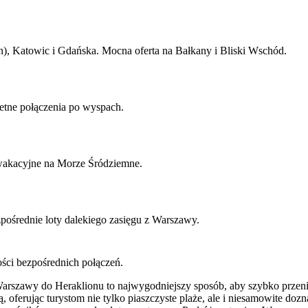
, Katowic i Gdańska. Mocna oferta na Bałkany i Bliski Wschód.
tne połączenia po wyspach.
 wakacyjne na Morze Śródziemne.
ośrednie loty dalekiego zasięgu z Warszawy.
ości bezpośrednich połączeń.
rszawy do Heraklionu to najwygodniejszy sposób, aby szybko przenieść
ią, oferując turystom nie tylko piaszczyste plaże, ale i niesamowite d