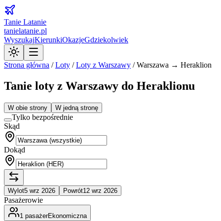
Tanie Latanie
tanielatanie.pl
Wyszukaj
Kierunki
Okazje
Gdziekolwiek
Strona główna
/
Loty
/
Loty z
Warszawy
/
Warszawa → Heraklion
Tanie loty z Warszawy do Heraklionu
W obie strony
W jedną stronę
Tylko bezpośrednie
Skąd
Dokąd
Wylot
5 wrz 2026
Powrót
12 wrz 2026
Pasażerowie
1
pasażer
Ekonomiczna