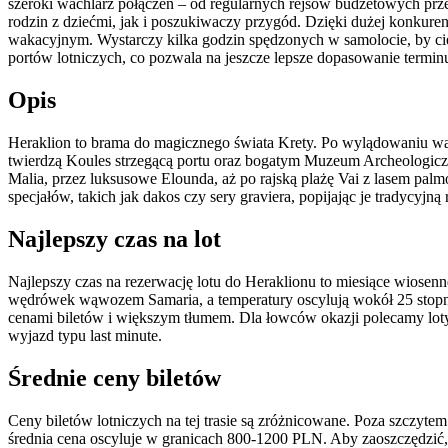
szeroki wachlarz połączeń – od regularnych rejsów budżetowych prz
rodzin z dziećmi, jak i poszukiwaczy przygód. Dzięki dużej konkurenc
wakacyjnym. Wystarczy kilka godzin spędzonych w samolocie, by cies
portów lotniczych, co pozwala na jeszcze lepsze dopasowanie termi
Opis
Heraklion to brama do magicznego świata Krety. Po wylądowaniu war
twierdzą Koules strzegącą portu oraz bogatym Muzeum Archeologic
Malia, przez luksusowe Elounda, aż po rajską plażę Vai z lasem pal
specjałów, takich jak dakos czy sery graviera, popijając je tradycyjn
Najlepszy czas na lot
Najlepszy czas na rezerwację lotu do Heraklionu to miesiące wiosenn
wędrówek wąwozem Samaria, a temperatury oscylują wokół 25 stopni C
cenami biletów i większym tłumem. Dla łowców okazji polecamy loty
wyjazd typu last minute.
Średnie ceny biletów
Ceny biletów lotniczych na tej trasie są zróżnicowane. Poza szczyt
średnia cena oscyluje w granicach 800-1200 PLN. Aby zaoszczędzić, war