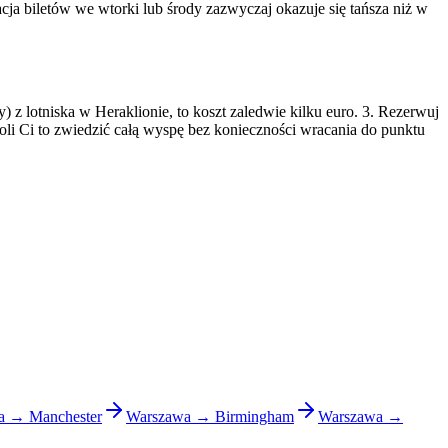
ja biletów we wtorki lub środy zazwyczaj okazuje się tańsza niż w
y) z lotniska w Heraklionie, to koszt zaledwie kilku euro. 3. Rezerwuj
woli Ci to zwiedzić całą wyspę bez konieczności wracania do punktu
a → Manchester
Warszawa → Birmingham
Warszawa →