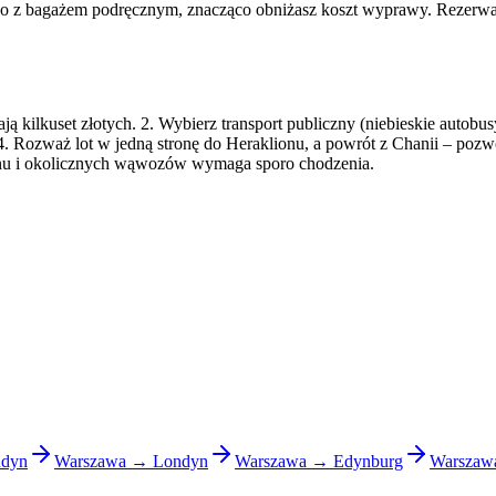
lko z bagażem podręcznym, znacząco obniżasz koszt wyprawy. Rezerwac
ą kilkuset złotych. 2. Wybierz transport publiczny (niebieskie autobus
. 4. Rozważ lot w jedną stronę do Heraklionu, a powrót z Chanii – poz
onu i okolicznych wąwozów wymaga sporo chodzenia.
ndyn
Warszawa → Londyn
Warszawa → Edynburg
Warszaw