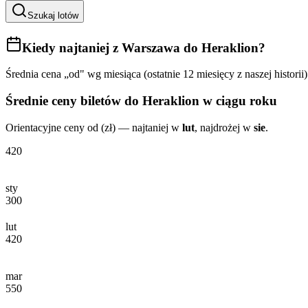
Szukaj lotów
Kiedy najtaniej
z Warszawa do Heraklion
?
Średnia cena „od" wg miesiąca (ostatnie 12 miesięcy z naszej historii)
Średnie ceny biletów
do Heraklion
w ciągu roku
Orientacyjne ceny od (zł) — najtaniej w
lut
, najdrożej w
sie
.
420
sty
300
lut
420
mar
550