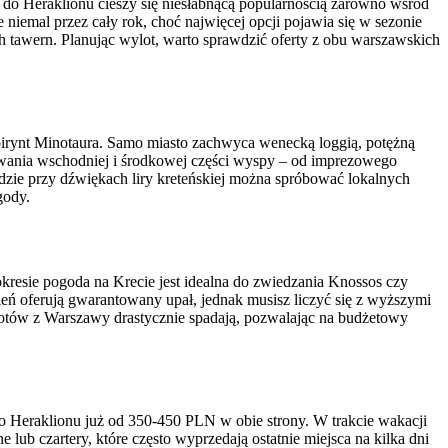
do Heraklionu cieszy się niesłabnącą popularnością zarówno wśród
 niemal przez cały rok, choć najwięcej opcji pojawia się w sezonie
h tawern. Planując wylot, warto sprawdzić oferty z obu warszawskich
birynt Minotaura. Samo miasto zachwyca wenecką loggią, potężną
wania wschodniej i środkowej części wyspy – od imprezowego
dzie przy dźwiękach liry kreteńskiej można spróbować lokalnych
gody.
okresie pogoda na Krecie jest idealna do zwiedzania Knossos czy
ień oferują gwarantowany upał, jednak musisz liczyć się z wyższymi
lotów z Warszawy drastycznie spadają, pozwalając na budżetowy
do Heraklionu już od 350-450 PLN w obie strony. W trakcie wakacji
 lub czartery, które często wyprzedają ostatnie miejsca na kilka dni