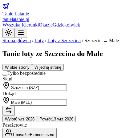
Tanie Latanie
tanielatanie.pl
Wyszukaj
Kierunki
Okazje
Gdziekolwiek
Strona główna
/
Loty
/
Loty z
Szczecina
/
Szczecin → Male
Tanie loty ze Szczecina do Male
W obie strony
W jedną stronę
Tylko bezpośrednie
Skąd
Dokąd
Wylot
6 wrz 2026
Powrót
13 wrz 2026
Pasażerowie
1
pasażer
Ekonomiczna