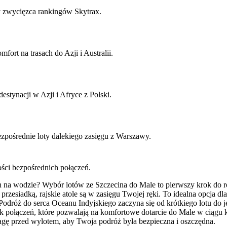
 zwycięzca rankingów Skytrax.
ort na trasach do Azji i Australii.
stynacji w Azji i Afryce z Polski.
pośrednie loty dalekiego zasięgu z Warszawy.
ości bezpośrednich połączeń.
na wodzie? Wybór lotów ze Szczecina do Male to pierwszy krok do rea
rzesiadką, rajskie atole są w zasięgu Twojej ręki. To idealna opcja 
 Podróż do serca Oceanu Indyjskiego zaczyna się od krótkiego lotu d
tek połączeń, które pozwalają na komfortowe dotarcie do Male w ciąg
uwagę przed wylotem, aby Twoja podróż była bezpieczna i oszczędna.