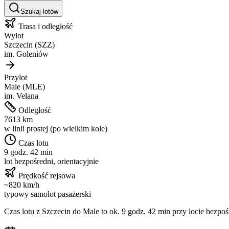
Szukaj lotów
Trasa i odległość
Wylot
Szczecin
(
SZZ
)
im.
Goleniów
Przylot
Male
(
MLE
)
im.
Velana
Odległość
7613
km
w linii prostej (po wielkim kole)
Czas lotu
9 godz. 42 min
lot bezpośredni, orientacyjnie
Prędkość rejsowa
~
820
km/h
typowy samolot pasażerski
Czas lotu z
Szczecin
do
Male
to ok.
9 godz. 42 min
przy locie bezpoś