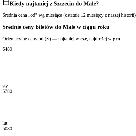
Kiedy najtaniej
z Szczecin do Male
?
Średnia cena „od" wg miesiąca (ostatnie 12 miesięcy z naszej historii)
Średnie ceny biletów
do Male
w ciągu roku
Orientacyjne ceny od (zł) — najtaniej w
cze
, najdrożej w
gru
.
6480
sty
5780
lut
5080