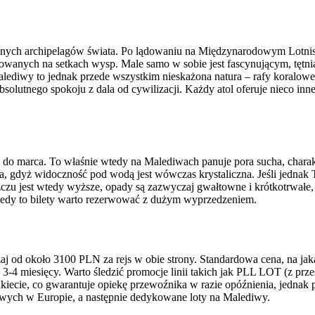
cznych archipelagów świata. Po lądowaniu na Międzynarodowym Lotnisk
okowanych na setkach wysp. Male samo w sobie jest fascynującym, tęt
ediwy to jednak przede wszystkim nieskażona natura – rafy koralowe p
utnego spokoju z dala od cywilizacji. Każdy atol oferuje nieco inne
a do marca. To właśnie wtedy na Malediwach panuje pora sucha, chara
ia, gdyż widoczność pod wodą jest wówczas krystaliczna. Jeśli jednak
czu jest wtedy wyższe, opady są zazwyczaj gwałtowne i krótkotrwałe, 
iedy to bilety warto rezerwować z dużym wyprzedzeniem.
aj od około 3100 PLN za rejs w obie strony. Standardowa cena, na ja
3-4 miesięcy. Warto śledzić promocje linii takich jak PLL LOT (z prz
nkiecie, co gwarantuje opiekę przewoźnika w razie opóźnienia, jednak
wych w Europie, a następnie dedykowane loty na Malediwy.