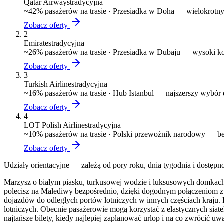
Qatar Airways
tradycyjna
~
42
% pasażerów na trasie ·
Przesiadka w Doha — wielokrotny
Zobacz oferty
2
Emirates
tradycyjna
~
26
% pasażerów na trasie ·
Przesiadka w Dubaju — wysoki komf
Zobacz oferty
3
Turkish Airlines
tradycyjna
~
16
% pasażerów na trasie ·
Hub Istanbul — najszerszy wybór de
Zobacz oferty
4
LOT Polish Airlines
tradycyjna
~
10
% pasażerów na trasie ·
Polski przewoźnik narodowy — bez
Zobacz oferty
Udziały orientacyjne — zależą od pory roku, dnia tygodnia i dostępn
Marzysz o białym piasku, turkusowej wodzie i luksusowych domkach 
polecisz na Malediwy bezpośrednio, dzięki dogodnym połączeniom z p
dojazdów do odległych portów lotniczych w innych częściach kraju.
lotniczych. Obecnie pasażerowie mogą korzystać z elastycznych sia
najtańsze bilety, kiedy najlepiej zaplanować urlop i na co zwrócić 