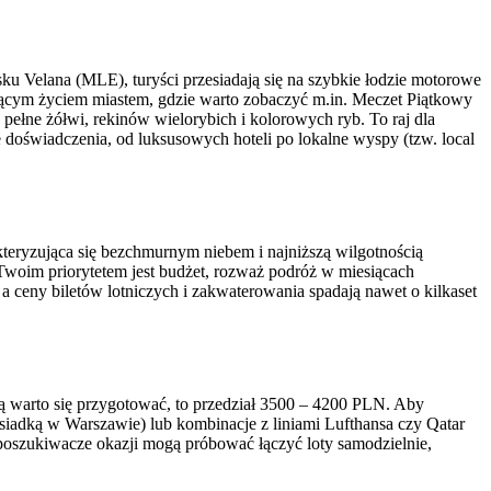
u Velana (MLE), turyści przesiadają się na szybkie łodzie motorowe
niącym życiem miastem, gdzie warto zobaczyć m.in. Meczet Piątkowy
ełne żółwi, rekinów wielorybich i kolorowych ryb. To raj dla
 doświadczenia, od luksusowych hoteli po lokalne wyspy (tzw. local
kteryzująca się bezchmurnym niebem i najniższą wilgotnością
 Twoim priorytetem jest budżet, rozważ podróż w miesiącach
a ceny biletów lotniczych i zakwaterowania spadają nawet o kilkaset
ką warto się przygotować, to przedział 3500 – 4200 PLN. Aby
esiadką w Warszawie) lub kombinacje z liniami Lufthansa czy Qatar
 poszukiwacze okazji mogą próbować łączyć loty samodzielnie,