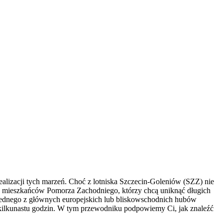
lizacji tych marzeń. Choć z lotniska Szczecin-Goleniów (SZZ) nie
dla mieszkańców Pomorza Zachodniego, którzy chcą uniknąć długich
o jednego z głównych europejskich lub bliskowschodnich hubów
u kilkunastu godzin. W tym przewodniku podpowiemy Ci, jak znaleźć