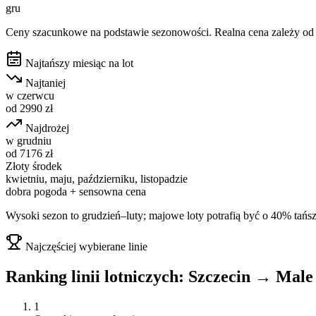
gru
Ceny szacunkowe na podstawie sezonowości. Realna cena zależy od d
Najtańszy miesiąc na lot
Najtaniej
w
czerwcu
od
2990
zł
Najdrożej
w
grudniu
od
7176
zł
Złoty środek
kwietniu, maju, październiku, listopadzie
dobra pogoda + sensowna cena
Wysoki sezon to grudzień–luty; majowe loty potrafią być o 40% tańsz
Najczęściej wybierane linie
Ranking linii lotniczych:
Szczecin
→
Male
1