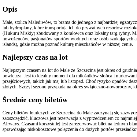
Opis
Male, stolica Malediwów, to brama do jednego z najbardziej egzoty
lub hydroplany, które transportują ich do prywatnych resortów rozl
(Hukuru Miskiy) zbudowany z koralowca oraz lokalny targ rybny. Mal
nowożeńców, pasjonatów sportów wodnych oraz osób szukających absol
islands), gdzie można poznać kulturę mieszkańców w niższej cenie.
Najlepszy czas na lot
Najlepszym czasem na lot do Male ze Szczecina jest okres od grudni
powietrza. Jest to idealny moment dla miłośników słońca i nurkowan
przejściowych, takich jak maj lub listopad. Choć ryzyko opadów desz
złotych. Szczyt sezonu przypada na okres świąteczno-noworoczny, k
Średnie ceny biletów
Ceny biletów lotniczych ze Szczecina do Male zaczynają się zazwycz
zaoszczędzić, kluczowa jest rezerwacja z wyprzedzeniem co najmniej 
Airways. Czasami korzystniej jest zarezerwować bilet na jednym bla
sprawdzając niskokosztowe połączenia do dużych portów przesiadko