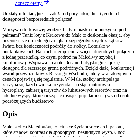
Zobacz oferty
Udziały orientacyjne — zależą od pory roku, dnia tygodnia i
dostępności bezpośrednich połączeń.
Marzysz o turkusowej wodzie, białym piasku i odpoczynku pod
palmami? Tanie loty z Krakowa do Male to doskonała okazja, aby
przenieść się do jednego z najbardziej egzotycznych zakątków
świata bez konieczności podróży do stolicy. Lotnisko w
podkrakowskich Balicach oferuje coraz więcej dogodnych połączeń
z jedną przesiadką, co czyni podróż na Malediwy szybką i
komfortową. Wyprawa na atole Oceanu Indyjskiego staje się
dostępna dla szerszego grona podróżnych. Dzięki dużej konkurencji
wśród przewoźników z Bliskiego Wschodu, bilety w atrakcyjnych
cenach pojawiają się regularnie. W Male, stolicy archipelagu,
zaczyna się każda wielka przygoda – to stąd motorówki i
hydroplany zabierają turystów do luksusowych resortów oraz na
lokalne wyspy, które cieszą się rosnącą popularnością wśród osób
podróżujących budżetowo.
Opis
Male, stolica Malediwów, to tętniące życiem serce archipelagu,
które stanowi kontrast dla spokojnych, bezludnych wysp. Choć