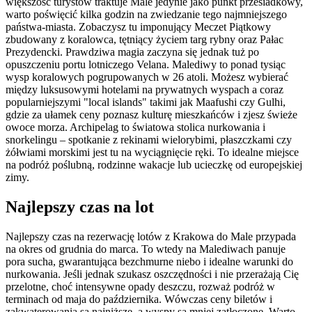
większość turystów traktuje Male jedynie jako punkt przesiadkowy,
warto poświęcić kilka godzin na zwiedzanie tego najmniejszego
państwa-miasta. Zobaczysz tu imponujący Meczet Piątkowy
zbudowany z koralowca, tętniący życiem targ rybny oraz Pałac
Prezydencki. Prawdziwa magia zaczyna się jednak tuż po
opuszczeniu portu lotniczego Velana. Malediwy to ponad tysiąc
wysp koralowych pogrupowanych w 26 atoli. Możesz wybierać
między luksusowymi hotelami na prywatnych wyspach a coraz
popularniejszymi "local islands" takimi jak Maafushi czy Gulhi,
gdzie za ułamek ceny poznasz kulturę mieszkańców i zjesz świeże
owoce morza. Archipelag to światowa stolica nurkowania i
snorkelingu – spotkanie z rekinami wielorybimi, płaszczkami czy
żółwiami morskimi jest tu na wyciągnięcie ręki. To idealne miejsce
na podróż poślubną, rodzinne wakacje lub ucieczkę od europejskiej
zimy.
Najlepszy czas na lot
Najlepszy czas na rezerwację lotów z Krakowa do Male przypada
na okres od grudnia do marca. To wtedy na Malediwach panuje
pora sucha, gwarantująca bezchmurne niebo i idealne warunki do
nurkowania. Jeśli jednak szukasz oszczędności i nie przerażają Cię
przelotne, choć intensywne opady deszczu, rozważ podróż w
terminach od maja do października. Wówczas ceny biletów i
zakwaterowania są najniższe, a wyspy są mniej zatłoczone. Warto