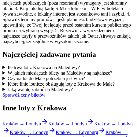
miejscach publicznych (poza resortami) wymagany jest skromny
ubiór. 3. Kup lokalną kartę SIM na lotnisku – WiFi w hotelach
bywa zawodne, a lokalny internet jest stosunkowo tani i szybki. 4.
Sprawdź terminy promów – jeśli planujesz budżetowy wyjazd,
upewnij się, że Twój lot ląduje przed ostatnim kursem publicznego
promu na wybraną wyspę. 5. Rezerwuj z wyprzedzeniem –
najtańsze taryfy u przewoźników takich jak Qatar Airways znikają
najszybciej, szczególnie w wysokim sezonie.
Najczęściej zadawane pytania
Ile trwa lot z Krakowa na Malediwy?
W jakich miesiącach bilety na Malediwy są najtańsze?
Czy na lot do Male potrzebna jest wiza?
Które linie lotnicze obsługują loty z Krakowa do Male?
Jaką walutę zabrać na Malediwy?
Sprawdź ceny biletów
Inne loty z Krakowa
Kraków → Londyn
Kraków → Londyn
Kraków → Londyn
Kraków → Londyn
Kraków → Edynburg
Kraków →