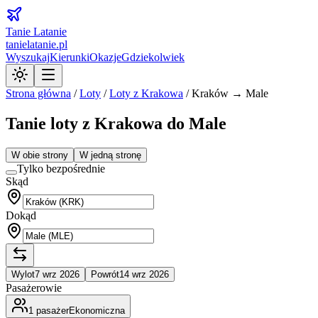
Tanie Latanie
tanielatanie.pl
Wyszukaj
Kierunki
Okazje
Gdziekolwiek
Strona główna
/
Loty
/
Loty z
Krakowa
/
Kraków → Male
Tanie loty z Krakowa do Male
W obie strony
W jedną stronę
Tylko bezpośrednie
Skąd
Dokąd
Wylot
7 wrz 2026
Powrót
14 wrz 2026
Pasażerowie
1
pasażer
Ekonomiczna