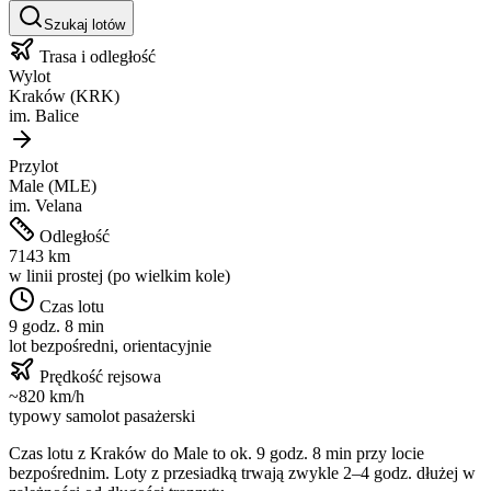
Szukaj lotów
Trasa i odległość
Wylot
Kraków
(
KRK
)
im.
Balice
Przylot
Male
(
MLE
)
im.
Velana
Odległość
7143
km
w linii prostej (po wielkim kole)
Czas lotu
9 godz. 8 min
lot bezpośredni, orientacyjnie
Prędkość rejsowa
~
820
km/h
typowy samolot pasażerski
Czas lotu z
Kraków
do
Male
to ok.
9 godz. 8 min
przy locie
bezpośrednim. Loty z przesiadką trwają zwykle 2–4 godz. dłużej w