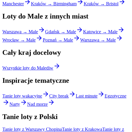
Manchester
Kraków → Birmingham
Kraków → Bristol
Loty do Male z innych miast
Warszawa → Male
Gdańsk → Male
Katowice → Male
Wrocław → Male
Poznań → Male
Warszawa → Male
Cały kraj docelowy
Wszystkie loty do Malediw
Inspiracje tematyczne
Tanie loty wakacyjne
City break
Last minute
Egzotyczne
Narty
Nad morze
Tanie loty z Polski
Tanie loty z Warszawy Chopina
Tanie loty z Krakowa
Tanie loty z