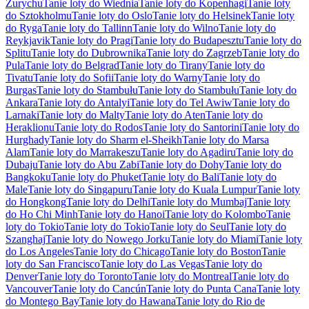
Zurychu
Tanie loty do Wiednia
Tanie loty do Kopenhagi
Tanie loty
do Sztokholmu
Tanie loty do Oslo
Tanie loty do Helsinek
Tanie loty
do Ryga
Tanie loty do Tallinn
Tanie loty do Wilno
Tanie loty do
Reykjavik
Tanie loty do Pragi
Tanie loty do Budapesztu
Tanie loty do
Splitu
Tanie loty do Dubrownika
Tanie loty do Zagrzeb
Tanie loty do
Pula
Tanie loty do Belgrad
Tanie loty do Tirany
Tanie loty do
Tivatu
Tanie loty do Sofii
Tanie loty do Warny
Tanie loty do
Burgas
Tanie loty do Stambułu
Tanie loty do Stambułu
Tanie loty do
Ankara
Tanie loty do Antalyi
Tanie loty do Tel Awiw
Tanie loty do
Larnaki
Tanie loty do Malty
Tanie loty do Aten
Tanie loty do
Heraklionu
Tanie loty do Rodos
Tanie loty do Santorini
Tanie loty do
Hurghady
Tanie loty do Sharm el-Sheikh
Tanie loty do Marsa
Alam
Tanie loty do Marrakeszu
Tanie loty do Agadiru
Tanie loty do
Dubaju
Tanie loty do Abu Zabi
Tanie loty do Dohy
Tanie loty do
Bangkoku
Tanie loty do Phuket
Tanie loty do Bali
Tanie loty do
Male
Tanie loty do Singapuru
Tanie loty do Kuala Lumpur
Tanie loty
do Hongkong
Tanie loty do Delhi
Tanie loty do Mumbaj
Tanie loty
do Ho Chi Minh
Tanie loty do Hanoi
Tanie loty do Kolombo
Tanie
loty do Tokio
Tanie loty do Tokio
Tanie loty do Seul
Tanie loty do
Szanghaj
Tanie loty do Nowego Jorku
Tanie loty do Miami
Tanie loty
do Los Angeles
Tanie loty do Chicago
Tanie loty do Boston
Tanie
loty do San Francisco
Tanie loty do Las Vegas
Tanie loty do
Denver
Tanie loty do Toronto
Tanie loty do Montreal
Tanie loty do
Vancouver
Tanie loty do Cancún
Tanie loty do Punta Cana
Tanie loty
do Montego Bay
Tanie loty do Hawana
Tanie loty do Rio de