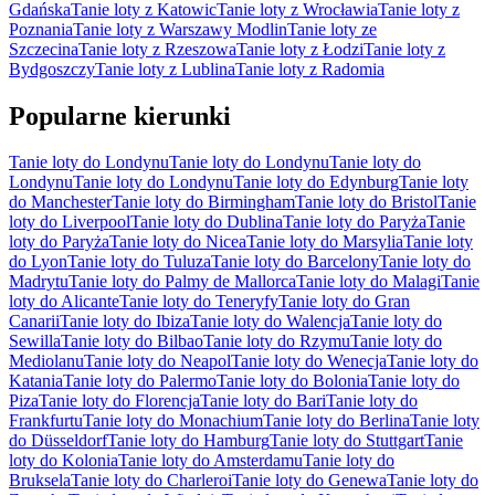
Gdańska
Tanie loty z Katowic
Tanie loty z Wrocławia
Tanie loty z
Poznania
Tanie loty z Warszawy Modlin
Tanie loty ze
Szczecina
Tanie loty z Rzeszowa
Tanie loty z Łodzi
Tanie loty z
Bydgoszczy
Tanie loty z Lublina
Tanie loty z Radomia
Popularne kierunki
Tanie loty do Londynu
Tanie loty do Londynu
Tanie loty do
Londynu
Tanie loty do Londynu
Tanie loty do Edynburg
Tanie loty
do Manchester
Tanie loty do Birmingham
Tanie loty do Bristol
Tanie
loty do Liverpool
Tanie loty do Dublina
Tanie loty do Paryża
Tanie
loty do Paryża
Tanie loty do Nicea
Tanie loty do Marsylia
Tanie loty
do Lyon
Tanie loty do Tuluza
Tanie loty do Barcelony
Tanie loty do
Madrytu
Tanie loty do Palmy de Mallorca
Tanie loty do Malagi
Tanie
loty do Alicante
Tanie loty do Teneryfy
Tanie loty do Gran
Canarii
Tanie loty do Ibiza
Tanie loty do Walencja
Tanie loty do
Sewilla
Tanie loty do Bilbao
Tanie loty do Rzymu
Tanie loty do
Mediolanu
Tanie loty do Neapol
Tanie loty do Wenecja
Tanie loty do
Katania
Tanie loty do Palermo
Tanie loty do Bolonia
Tanie loty do
Piza
Tanie loty do Florencja
Tanie loty do Bari
Tanie loty do
Frankfurtu
Tanie loty do Monachium
Tanie loty do Berlina
Tanie loty
do Düsseldorf
Tanie loty do Hamburg
Tanie loty do Stuttgart
Tanie
loty do Kolonia
Tanie loty do Amsterdamu
Tanie loty do
Bruksela
Tanie loty do Charleroi
Tanie loty do Genewa
Tanie loty do