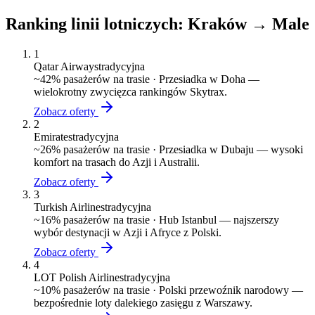
Ranking linii lotniczych:
Kraków
→
Male
1
Qatar Airways
tradycyjna
~
42
% pasażerów na trasie ·
Przesiadka w Doha —
wielokrotny zwycięzca rankingów Skytrax.
Zobacz oferty
2
Emirates
tradycyjna
~
26
% pasażerów na trasie ·
Przesiadka w Dubaju — wysoki
komfort na trasach do Azji i Australii.
Zobacz oferty
3
Turkish Airlines
tradycyjna
~
16
% pasażerów na trasie ·
Hub Istanbul — najszerszy
wybór destynacji w Azji i Afryce z Polski.
Zobacz oferty
4
LOT Polish Airlines
tradycyjna
~
10
% pasażerów na trasie ·
Polski przewoźnik narodowy —
bezpośrednie loty dalekiego zasięgu z Warszawy.