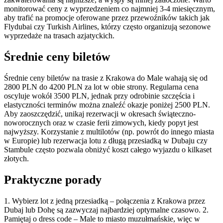
monitorować ceny z wyprzedzeniem co najmniej 3-4 miesięcznym,
aby trafić na promocje oferowane przez przewoźników takich jak
Flydubai czy Turkish Airlines, którzy często organizują sezonowe
wyprzedaże na trasach azjatyckich.
Średnie ceny biletów
Średnie ceny biletów na trasie z Krakowa do Male wahają się od
2800 PLN do 4200 PLN za lot w obie strony. Regularna cena
oscyluje wokół 3500 PLN, jednak przy odrobinie szczęścia i
elastyczności terminów można znaleźć okazje poniżej 2500 PLN.
Aby zaoszczędzić, unikaj rezerwacji w okresach świąteczno-
noworocznych oraz w czasie ferii zimowych, kiedy popyt jest
najwyższy. Korzystanie z multilotów (np. powrót do innego miasta
w Europie) lub rezerwacja lotu z długą przesiadką w Dubaju czy
Stambule często pozwala obniżyć koszt całego wyjazdu o kilkaset
złotych.
Praktyczne porady
1. Wybierz lot z jedną przesiadką – połączenia z Krakowa przez
Dubaj lub Dohę są zazwyczaj najbardziej optymalne czasowo. 2.
Pamiętaj o dress code – Male to miasto muzułmańskie, więc w