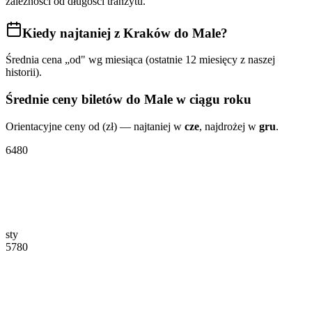
zależności od długości tranzytu.
Kiedy najtaniej
z Kraków do Male
?
Średnia cena „od" wg miesiąca (ostatnie 12 miesięcy z naszej
historii).
Średnie ceny biletów
do Male
w ciągu roku
Orientacyjne ceny od (zł) — najtaniej w
cze
, najdrożej w
gru
.
6480
sty
5780