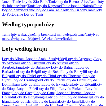
Janeiro
Tanie loty do São Paulo
Tanie loty do Buenos Aires
Tanie loty
do Johannesburg
Tanie loty do Kapsztad
Tanie loty do Nairobi
Tanie
loty do Zanzibar
Tanie loty do Faro
Tanie loty do Lizbony
Tanie loty
do Porto
Tanie loty do Tunis
Według typu podróży
Tanie loty wakacyjne
City break
Last minute
Egzotyczne
Narty
Nad
morze
Świąteczne
Majówka
Weekendowe
Rodzinne
Loty według kraju
Loty do Albanii
Loty do Arabii Saudyjskiej
Loty do Argentyny
Loty
do Armenii
Loty do Australii
Loty do Austrii
Loty do
Azerbejdżanu
Loty do Bahamów
Loty do Bahrajnu
Loty do
Barbadosu
Loty do Belgii
Loty do Bośni
Loty do Brazylii
Loty do
Bułgarii
Loty do Chile
Loty do Chin
Loty do Chorwacji
Loty do
Cypru
Loty do Czarnogóry
Loty do Czech
Loty do Danii
Loty do
Dominikany
Loty do Egiptu
Loty do Ekwadoru
Loty do Estonii
Loty
do Etiopii
Loty do Fidżi
Loty do Filipin
Loty do Finlandii
Loty do
Francji
Loty do Grecji
Loty do Gruzji
Loty do Hiszpanii
Loty do
Holandii
Loty do Hongkongu
Loty do Indii
Loty do Indonezji
Loty do
Irlandii
Loty do Islandii
Loty do Izraela
Loty do Jamajki
Loty do
Japonii
Loty do Jordanii
Loty do Kambodży
Loty do Kanady
Loty do