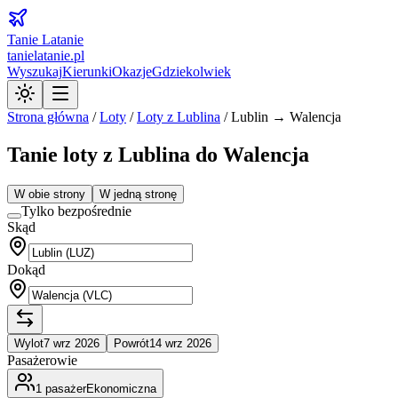
Tanie Latanie
tanielatanie.pl
Wyszukaj
Kierunki
Okazje
Gdziekolwiek
Strona główna
/
Loty
/
Loty z
Lublina
/
Lublin → Walencja
Tanie loty z Lublina do Walencja
W obie strony
W jedną stronę
Tylko bezpośrednie
Skąd
Dokąd
Wylot
7 wrz 2026
Powrót
14 wrz 2026
Pasażerowie
1
pasażer
Ekonomiczna