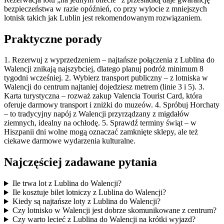
bezpieczeństwa w razie opóźnień, co przy wylocie z mniejszych
lotnisk takich jak Lublin jest rekomendowanym rozwiązaniem.
Praktyczne porady
1. Rezerwuj z wyprzedzeniem – najtańsze połączenia z Lublina do
Walencji znikają najszybciej, dlatego planuj podróż minimum 8
tygodni wcześniej. 2. Wybierz transport publiczny – z lotniska w
Walencji do centrum najtaniej dojedziesz metrem (linie 3 i 5). 3.
Karta turystyczna – rozważ zakup Valencia Tourist Card, która
oferuje darmowy transport i zniżki do muzeów. 4. Spróbuj Horchaty
– to tradycyjny napój z Walencji przyrządzany z migdałów
ziemnych, idealny na ochłodę. 5. Sprawdź terminy świąt – w
Hiszpanii dni wolne mogą oznaczać zamknięte sklepy, ale też
ciekawe darmowe wydarzenia kulturalne.
Najczęściej zadawane pytania
Ile trwa lot z Lublina do Walencji?
Ile kosztuje bilet lotniczy z Lublina do Walencji?
Kiedy są najtańsze loty z Lublina do Walencji?
Czy lotnisko w Walencji jest dobrze skomunikowane z centrum?
Czy warto lecieć z Lublina do Walencji na krótki wyjazd?