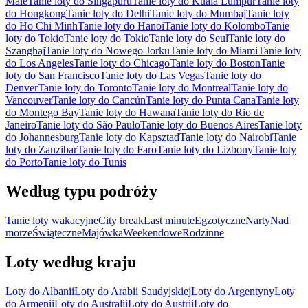
Male
Tanie loty do Singapuru
Tanie loty do Kuala Lumpur
Tanie loty
do Hongkong
Tanie loty do Delhi
Tanie loty do Mumbaj
Tanie loty
do Ho Chi Minh
Tanie loty do Hanoi
Tanie loty do Kolombo
Tanie
loty do Tokio
Tanie loty do Tokio
Tanie loty do Seul
Tanie loty do
Szanghaj
Tanie loty do Nowego Jorku
Tanie loty do Miami
Tanie loty
do Los Angeles
Tanie loty do Chicago
Tanie loty do Boston
Tanie
loty do San Francisco
Tanie loty do Las Vegas
Tanie loty do
Denver
Tanie loty do Toronto
Tanie loty do Montreal
Tanie loty do
Vancouver
Tanie loty do Cancún
Tanie loty do Punta Cana
Tanie loty
do Montego Bay
Tanie loty do Hawana
Tanie loty do Rio de
Janeiro
Tanie loty do São Paulo
Tanie loty do Buenos Aires
Tanie loty
do Johannesburg
Tanie loty do Kapsztad
Tanie loty do Nairobi
Tanie
loty do Zanzibar
Tanie loty do Faro
Tanie loty do Lizbony
Tanie loty
do Porto
Tanie loty do Tunis
Według typu podróży
Tanie loty wakacyjne
City break
Last minute
Egzotyczne
Narty
Nad
morze
Świąteczne
Majówka
Weekendowe
Rodzinne
Loty według kraju
Loty do Albanii
Loty do Arabii Saudyjskiej
Loty do Argentyny
Loty
do Armenii
Loty do Australii
Loty do Austrii
Loty do