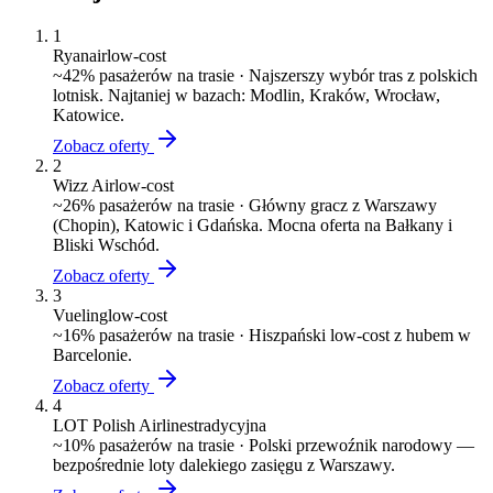
1
Ryanair
low-cost
~
42
% pasażerów na trasie ·
Najszerszy wybór tras z polskich
lotnisk. Najtaniej w bazach: Modlin, Kraków, Wrocław,
Katowice.
Zobacz oferty
2
Wizz Air
low-cost
~
26
% pasażerów na trasie ·
Główny gracz z Warszawy
(Chopin), Katowic i Gdańska. Mocna oferta na Bałkany i
Bliski Wschód.
Zobacz oferty
3
Vueling
low-cost
~
16
% pasażerów na trasie ·
Hiszpański low-cost z hubem w
Barcelonie.
Zobacz oferty
4
LOT Polish Airlines
tradycyjna
~
10
% pasażerów na trasie ·
Polski przewoźnik narodowy —
bezpośrednie loty dalekiego zasięgu z Warszawy.