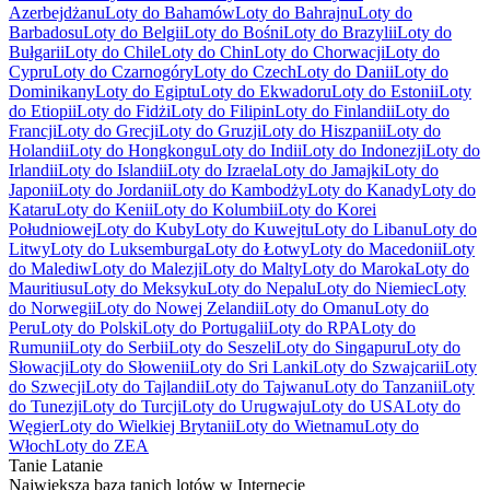
Azerbejdżanu
Loty do Bahamów
Loty do Bahrajnu
Loty do
Barbadosu
Loty do Belgii
Loty do Bośni
Loty do Brazylii
Loty do
Bułgarii
Loty do Chile
Loty do Chin
Loty do Chorwacji
Loty do
Cypru
Loty do Czarnogóry
Loty do Czech
Loty do Danii
Loty do
Dominikany
Loty do Egiptu
Loty do Ekwadoru
Loty do Estonii
Loty
do Etiopii
Loty do Fidżi
Loty do Filipin
Loty do Finlandii
Loty do
Francji
Loty do Grecji
Loty do Gruzji
Loty do Hiszpanii
Loty do
Holandii
Loty do Hongkongu
Loty do Indii
Loty do Indonezji
Loty do
Irlandii
Loty do Islandii
Loty do Izraela
Loty do Jamajki
Loty do
Japonii
Loty do Jordanii
Loty do Kambodży
Loty do Kanady
Loty do
Kataru
Loty do Kenii
Loty do Kolumbii
Loty do Korei
Południowej
Loty do Kuby
Loty do Kuwejtu
Loty do Libanu
Loty do
Litwy
Loty do Luksemburga
Loty do Łotwy
Loty do Macedonii
Loty
do Malediw
Loty do Malezji
Loty do Malty
Loty do Maroka
Loty do
Mauritiusu
Loty do Meksyku
Loty do Nepalu
Loty do Niemiec
Loty
do Norwegii
Loty do Nowej Zelandii
Loty do Omanu
Loty do
Peru
Loty do Polski
Loty do Portugalii
Loty do RPA
Loty do
Rumunii
Loty do Serbii
Loty do Seszeli
Loty do Singapuru
Loty do
Słowacji
Loty do Słowenii
Loty do Sri Lanki
Loty do Szwajcarii
Loty
do Szwecji
Loty do Tajlandii
Loty do Tajwanu
Loty do Tanzanii
Loty
do Tunezji
Loty do Turcji
Loty do Urugwaju
Loty do USA
Loty do
Węgier
Loty do Wielkiej Brytanii
Loty do Wietnamu
Loty do
Włoch
Loty do ZEA
Tanie Latanie
Największa baza tanich lotów w Internecie