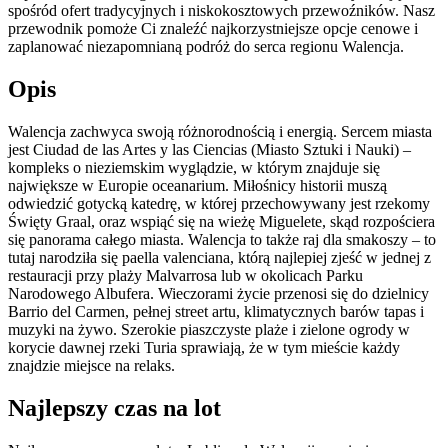
spośród ofert tradycyjnych i niskokosztowych przewoźników. Nasz
przewodnik pomoże Ci znaleźć najkorzystniejsze opcje cenowe i
zaplanować niezapomnianą podróż do serca regionu Walencja.
Opis
Walencja zachwyca swoją różnorodnością i energią. Sercem miasta
jest Ciudad de las Artes y las Ciencias (Miasto Sztuki i Nauki) –
kompleks o nieziemskim wyglądzie, w którym znajduje się
największe w Europie oceanarium. Miłośnicy historii muszą
odwiedzić gotycką katedrę, w której przechowywany jest rzekomy
Święty Graal, oraz wspiąć się na wieżę Miguelete, skąd rozpościera
się panorama całego miasta. Walencja to także raj dla smakoszy – to
tutaj narodziła się paella valenciana, którą najlepiej zjeść w jednej z
restauracji przy plaży Malvarrosa lub w okolicach Parku
Narodowego Albufera. Wieczorami życie przenosi się do dzielnicy
Barrio del Carmen, pełnej street artu, klimatycznych barów tapas i
muzyki na żywo. Szerokie piaszczyste plaże i zielone ogrody w
korycie dawnej rzeki Turia sprawiają, że w tym mieście każdy
znajdzie miejsce na relaks.
Najlepszy czas na lot