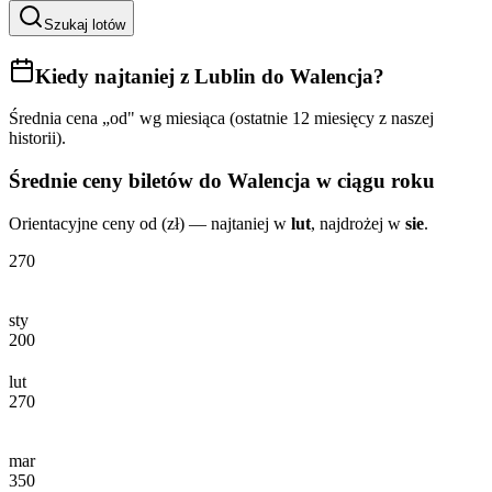
Szukaj lotów
Kiedy najtaniej
z Lublin do Walencja
?
Średnia cena „od" wg miesiąca (ostatnie 12 miesięcy z naszej
historii).
Średnie ceny biletów
do Walencja
w ciągu roku
Orientacyjne ceny od (zł) — najtaniej w
lut
, najdrożej w
sie
.
270
sty
200
lut
270
mar
350