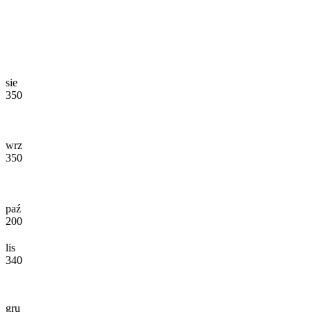
sie
350
wrz
350
paź
200
lis
340
gru