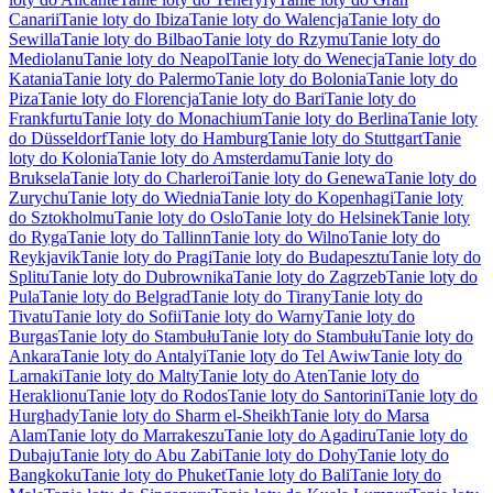
Canarii
Tanie loty do Ibiza
Tanie loty do Walencja
Tanie loty do
Sewilla
Tanie loty do Bilbao
Tanie loty do Rzymu
Tanie loty do
Mediolanu
Tanie loty do Neapol
Tanie loty do Wenecja
Tanie loty do
Katania
Tanie loty do Palermo
Tanie loty do Bolonia
Tanie loty do
Piza
Tanie loty do Florencja
Tanie loty do Bari
Tanie loty do
Frankfurtu
Tanie loty do Monachium
Tanie loty do Berlina
Tanie loty
do Düsseldorf
Tanie loty do Hamburg
Tanie loty do Stuttgart
Tanie
loty do Kolonia
Tanie loty do Amsterdamu
Tanie loty do
Bruksela
Tanie loty do Charleroi
Tanie loty do Genewa
Tanie loty do
Zurychu
Tanie loty do Wiednia
Tanie loty do Kopenhagi
Tanie loty
do Sztokholmu
Tanie loty do Oslo
Tanie loty do Helsinek
Tanie loty
do Ryga
Tanie loty do Tallinn
Tanie loty do Wilno
Tanie loty do
Reykjavik
Tanie loty do Pragi
Tanie loty do Budapesztu
Tanie loty do
Splitu
Tanie loty do Dubrownika
Tanie loty do Zagrzeb
Tanie loty do
Pula
Tanie loty do Belgrad
Tanie loty do Tirany
Tanie loty do
Tivatu
Tanie loty do Sofii
Tanie loty do Warny
Tanie loty do
Burgas
Tanie loty do Stambułu
Tanie loty do Stambułu
Tanie loty do
Ankara
Tanie loty do Antalyi
Tanie loty do Tel Awiw
Tanie loty do
Larnaki
Tanie loty do Malty
Tanie loty do Aten
Tanie loty do
Heraklionu
Tanie loty do Rodos
Tanie loty do Santorini
Tanie loty do
Hurghady
Tanie loty do Sharm el-Sheikh
Tanie loty do Marsa
Alam
Tanie loty do Marrakeszu
Tanie loty do Agadiru
Tanie loty do
Dubaju
Tanie loty do Abu Zabi
Tanie loty do Dohy
Tanie loty do
Bangkoku
Tanie loty do Phuket
Tanie loty do Bali
Tanie loty do