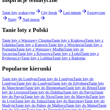
Tanie loty wakacyjne
City break
Last minute
Egzotyczne
Narty
Nad morze
Tanie loty z Polski
Tanie loty z Warszawy Chopina
Tanie loty z Krakowa
Tanie loty z
Gdańska
Tanie loty z Katowic
Tanie loty z Wrocławia
Tanie loty z
Poznania
Tanie loty z Warszawy Modlin
Tanie loty ze
Szczecina
Tanie loty z Rzeszowa
Tanie loty z Łodzi
Tanie loty z
Bydgoszczy
Tanie loty z Lublina
Tanie loty z Radomia
Popularne kierunki
Tanie loty do Londynu
Tanie loty do Londynu
Tanie loty do
Londynu
Tanie loty do Londynu
Tanie loty do Edynburg
Tanie loty
do Manchester
Tanie loty do Birmingham
Tanie loty do Bristol
Tanie
loty do Liverpool
Tanie loty do Dublina
Tanie loty do Paryża
Tanie
loty do Paryża
Tanie loty do Nicea
Tanie loty do Marsylia
Tanie loty
do Lyon
Tanie loty do Tuluza
Tanie loty do Barcelony
Tanie loty do
Madrytu
Tanie loty do Palmy de Mallorca
Tanie loty do Malagi
Tanie
loty do Alicante
Tanie loty do Teneryfy
Tanie loty do Gran