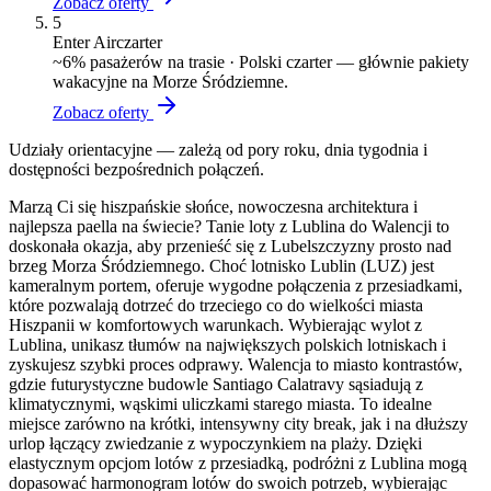
Zobacz oferty
5
Enter Air
czarter
~
6
% pasażerów na trasie ·
Polski czarter — głównie pakiety
wakacyjne na Morze Śródziemne.
Zobacz oferty
Udziały orientacyjne — zależą od pory roku, dnia tygodnia i
dostępności bezpośrednich połączeń.
Marzą Ci się hiszpańskie słońce, nowoczesna architektura i
najlepsza paella na świecie? Tanie loty z Lublina do Walencji to
doskonała okazja, aby przenieść się z Lubelszczyzny prosto nad
brzeg Morza Śródziemnego. Choć lotnisko Lublin (LUZ) jest
kameralnym portem, oferuje wygodne połączenia z przesiadkami,
które pozwalają dotrzeć do trzeciego co do wielkości miasta
Hiszpanii w komfortowych warunkach. Wybierając wylot z
Lublina, unikasz tłumów na największych polskich lotniskach i
zyskujesz szybki proces odprawy. Walencja to miasto kontrastów,
gdzie futurystyczne budowle Santiago Calatravy sąsiadują z
klimatycznymi, wąskimi uliczkami starego miasta. To idealne
miejsce zarówno na krótki, intensywny city break, jak i na dłuższy
urlop łączący zwiedzanie z wypoczynkiem na plaży. Dzięki
elastycznym opcjom lotów z przesiadką, podróżni z Lublina mogą
dopasować harmonogram lotów do swoich potrzeb, wybierając