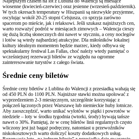
Najlepszym czasem na lot z Lublina do Walencji są miesiące
wiosenne (kwiecień-czerwiec) oraz jesienne (wrzesień-październik).
W tych okresach temperatury w Hiszpanii są niezwykle przyjemne,
oscylując wokół 20-25 stopni Celsjusza, co sprzyja zarówno
spacerom po mieście, jak i relaksowi. Jeśli szukasz najniższych cen,
warto rozważyć podróż w miesiącach zimowych – Walencja cieszy
się dużą liczbą słonecznych dni nawet w styczniu, a ceny noclegów
i lotów są wtedy najbardziej atrakcyjne. Dla miłośników lokalnej
kultury idealnym momentem będzie marzec, kiedy odbywa się
spektakularny festiwal Las Fallas, choć należy wtedy pamiętać o
wcześniejszej rezerwacji biletów ze względu na ogromne
zainteresowanie turystów z całego świata.
Średnie ceny biletów
Średnie ceny biletów z Lublina do Walencji z przesiadką wahają się
od 450 PLN do 1100 PLN. Najniższe stawki można upolować z
wyprzedzeniem 2-3 miesięcznym, szczególnie korzystając z
połączeń łączonych przez Warszawę lub niemieckie huby lotnicze.
Aby zaoszczędzić, warto unikać wylotów w piątki i powrotów w
niedziele – loty w środku tygodnia (wtorki, środy) bywają tańsze
nawet o 30%. Pamiętaj, że w cenę biletów linii regularnych często
wliczony jest już bagaż podręczny, natomiast u przewoźników
niskokosztowych warto doliczyć koszty dodatkowych usług.
Rezerwacja lotu „na jednym bilecie” z przesiadką daje gwarancję