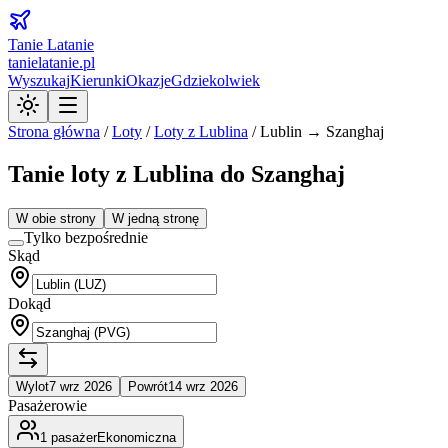
Tanie Latanie
tanielatanie.pl
Wyszukaj
Kierunki
Okazje
Gdziekolwiek
Strona główna
/
Loty
/
Loty z
Lublina
/
Lublin → Szanghaj
Tanie loty z Lublina do Szanghaj
W obie strony
W jedną stronę
Tylko bezpośrednie
Skąd
Dokąd
Wylot
7 wrz 2026
Powrót
14 wrz 2026
Pasażerowie
1
pasażer
Ekonomiczna