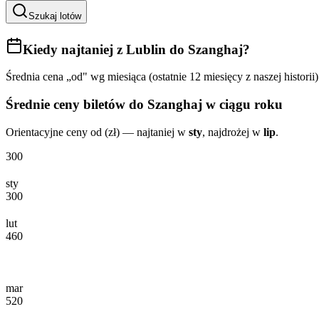
Szukaj lotów
Kiedy najtaniej
z Lublin do Szanghaj
?
Średnia cena „od" wg miesiąca (ostatnie 12 miesięcy z naszej historii)
Średnie ceny biletów
do Szanghaj
w ciągu roku
Orientacyjne ceny od (zł) — najtaniej w
sty
, najdrożej w
lip
.
300
sty
300
lut
460
mar
520