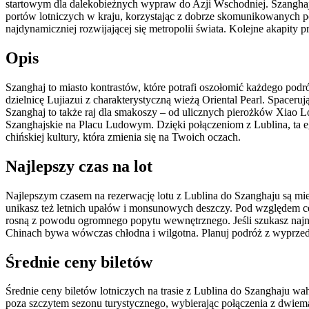
startowym dla dalekobieżnych wypraw do Azji Wschodniej. Szanghaj, 
portów lotniczych w kraju, korzystając z dobrze skomunikowanych po
najdynamiczniej rozwijającej się metropolii świata. Kolejne akapity p
Opis
Szanghaj to miasto kontrastów, które potrafi oszołomić każdego pod
dzielnicę Lujiazui z charakterystyczną wieżą Oriental Pearl. Spacer
Szanghaj to także raj dla smakoszy – od ulicznych pierożków Xiao 
Szanghajskie na Placu Ludowym. Dzięki połączeniom z Lublina, ta egzo
chińskiej kultury, która zmienia się na Twoich oczach.
Najlepszy czas na lot
Najlepszym czasem na rezerwację lotu z Lublina do Szanghaju są mie
unikasz też letnich upałów i monsunowych deszczy. Pod względem c
rosną z powodu ogromnego popytu wewnętrznego. Jeśli szukasz najniż
Chinach bywa wówczas chłodna i wilgotna. Planuj podróż z wyprzedz
Średnie ceny biletów
Średnie ceny biletów lotniczych na trasie z Lublina do Szanghaju 
poza szczytem sezonu turystycznego, wybierając połączenia z dwiema