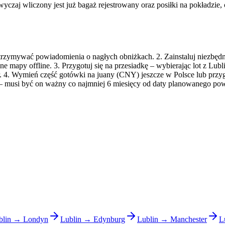
azwyczaj wliczony jest już bagaż rejestrowany oraz posiłki na pokładz
 otrzymywać powiadomienia o nagłych obniżkach. 2. Zainstaluj niezbęd
e mapy offline. 3. Przygotuj się na przesiadkę – wybierając lot z Lu
r. 4. Wymień część gotówki na juany (CNY) jeszcze w Polsce lub przyg
u – musi być on ważny co najmniej 6 miesięcy od daty planowanego pow
blin → Londyn
Lublin → Edynburg
Lublin → Manchester
L