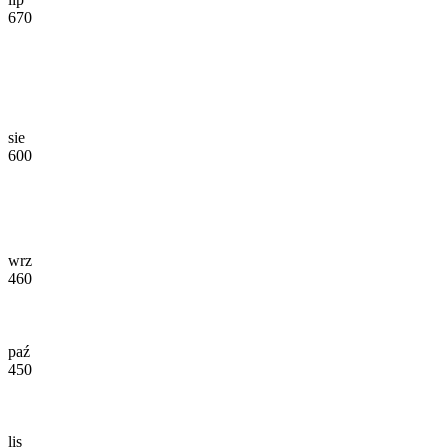
670
sie
600
wrz
460
paź
450
lis