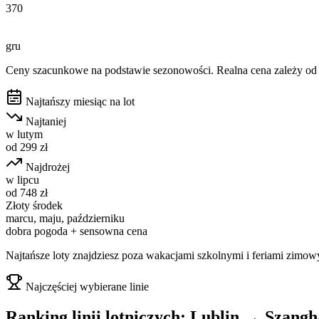
370
gru
Ceny szacunkowe na podstawie sezonowości. Realna cena zależy od d
Najtańszy miesiąc na lot
Najtaniej
w
lutym
od
299
zł
Najdrożej
w
lipcu
od
748
zł
Złoty środek
marcu, maju, październiku
dobra pogoda + sensowna cena
Najtańsze loty znajdziesz poza wakacjami szkolnymi i feriami zimow
Najczęściej wybierane linie
Ranking linii lotniczych:
Lublin
→
Szangh