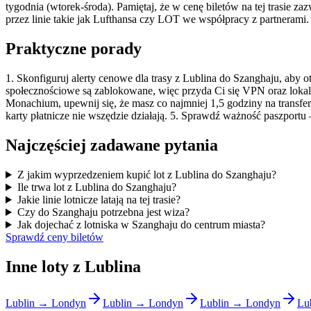
tygodnia (wtorek-środa). Pamiętaj, że w cenę biletów na tej trasie z
przez linie takie jak Lufthansa czy LOT we współpracy z partnerami.
Praktyczne porady
1. Skonfiguruj alerty cenowe dla trasy z Lublina do Szanghaju, aby
społecznościowe są zablokowane, więc przyda Ci się VPN oraz lokaln
Monachium, upewnij się, że masz co najmniej 1,5 godziny na transfe
karty płatnicze nie wszędzie działają. 5. Sprawdź ważność paszport
Najczęściej zadawane pytania
Z jakim wyprzedzeniem kupić lot z Lublina do Szanghaju?
Ile trwa lot z Lublina do Szanghaju?
Jakie linie lotnicze latają na tej trasie?
Czy do Szanghaju potrzebna jest wiza?
Jak dojechać z lotniska w Szanghaju do centrum miasta?
Sprawdź ceny biletów
Inne loty z Lublina
Lublin → Londyn
Lublin → Londyn
Lublin → Londyn
Lu