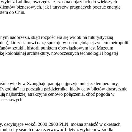
 wylot z Lublina, oszczędzasz czas na dojazdach do większych
klientów biznesowych, jak i turystów pragnących poczuć energię
lotem do Chin.
nym nadbrzeżu, skąd rozpościera się widok na futurystyczną
en), który stanowi oazę spokoju w sercu tętniącej życiem metropolii.
 fanów sztuki i historii punktem obowiązkowym jest Muzeum
kę kolonialnej architektury, nowoczesnych technologii i bogatej
aśnie wtedy w Szanghaju panują najprzyjemniejsze temperatury,
godnia” na początku października, kiedy ceny biletów drastycznie
ują najbardziej atrakcyjne cenowo połączenia, choć pogoda w
 sieciowych.
ceny, oscylujące wokół 2600-2900 PLN, można znaleźć w okresach
 multi-city search oraz rezerwować bilety z wylotem w środku