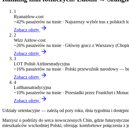
1
Ryanair
low-cost
~
42
% pasażerów na trasie ·
Najszerszy wybór tras z polskich 
Zobacz oferty
2
Wizz Air
low-cost
~
26
% pasażerów na trasie ·
Główny gracz z Warszawy (Chopin)
Zobacz oferty
3
LOT Polish Airlines
tradycyjna
~
16
% pasażerów na trasie ·
Polski przewoźnik narodowy — bez
Zobacz oferty
4
Lufthansa
tradycyjna
~
10
% pasażerów na trasie ·
Przesiadki przez Frankfurt i Mona
Zobacz oferty
Udziały orientacyjne — zależą od pory roku, dnia tygodnia i dostępn
Marzysz o podróży do serca nowoczesnych Chin, gdzie futurystyczne d
mieszkańców wschodniej Polski, oferując komfortowe połączenia z je