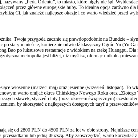
nazywany „Perłą Orientu”, to miasto, które nigdy nie śpi. Wybierając
łączeń przez główne europejskie huby. To idealna opcja zarówno dla 
rzybliżą Ci, jak znaleźć najlepsze okazje i co warto wiedzieć przed wy
różnika. Twoja przygoda zacznie się prawdopodobnie na Bundzie – słyn
ując po starym mieście, koniecznie odwiedź klasyczny Ogród Yu (Yu Gard
Long Bao po luksusowe restauracje z widokiem na rzekę Huangpu. Dla
tyczna metropolia jest bliżej, niż myślisz, oferując unikalną mieszan
siące wiosenne (marzec–maj) oraz jesienne (wrzesień–listopad). To wł
enowym warto omijać okres Chińskiego Nowego Roku oraz „Złotego Ty
szych stawek, styczeń i luty (poza okresem świątecznym) często ofer
eniem, by skorzystać z najlepszych dostępnych taryf u przewoźników
wahają się od 2800 PLN do 4500 PLN za lot w obie strony. Najniższe 
 przesiadkami lub jedną dłuższą. Aby zaoszczędzić, warto korzystać z