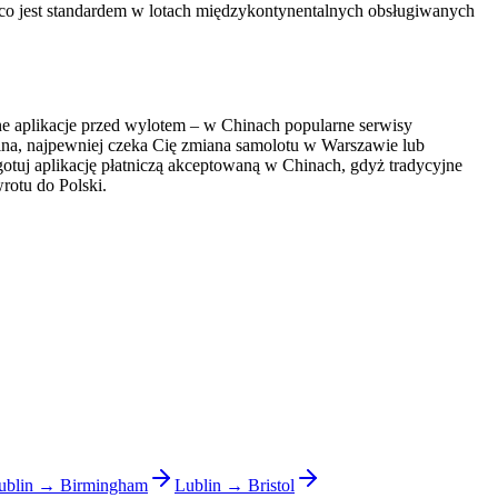
ie, co jest standardem w lotach międzykontynentalnych obsługiwanych
ne aplikacje przed wylotem – w Chinach popularne serwisy
blina, najpewniej czeka Cię zmiana samolotu w Warszawie lub
otuj aplikację płatniczą akceptowaną w Chinach, gdyż tradycyjne
rotu do Polski.
ublin → Birmingham
Lublin → Bristol