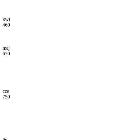
kwi
460
maj
670
cze
750
lip