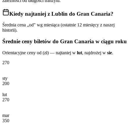
zależności od długości tranzytu.
Kiedy najtaniej
z Lublin do Gran Canaria
?
Średnia cena „od" wg miesiąca (ostatnie 12 miesięcy z naszej
historii).
Średnie ceny biletów
do Gran Canaria
w ciągu roku
Orientacyjne ceny od (zł) — najtaniej w
lut
, najdrożej w
sie
.
270
sty
200
lut
270
mar
350