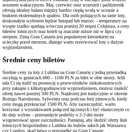
sezonem wakacyjnym. Maj, czerwiec oraz wrzesień i październik
oferują idealny balans między bardzo ciepłą wodą w oceanie a
brakiem ekstremalnych upałów. Dla osób polujących na tanie loty,
doskonałym wyborem będzie listopad lub marzec – temperatury na
wyspie rzadko spadają wówczas poniżej 20 stopni Celsjusza, a ceny
biletów lotniczych oraz hoteli są znacznie niższe niż w lipcu czy
sierpniu. Zimą Gran Canaria jest popularnym kierunkiem na
ucieczkę przed mrozem, dlatego warto rezerwować loty z dużym
wyprzedzeniem.
Średnie ceny biletów
Średnie ceny za loty z Lublina na Gran Canarię z jedną przesiadką
oscylują w granicach 600 – 1100 PLN za bilet w obie strony. Jeśli
uda Ci się trafić na promocję u przewoźników niskokosztowych
przy zakupie z kilkutygodniowym wyprzedzeniem, możesz znaleźć
ofertę nawet poniżej 500 PLN. Najdrożej jest tradycyjnie w okresie
Bożego Narodzenia, Sylwestra oraz podczas ferii zimowych, kiedy
ceny mogą przekraczać 1500 PLN. Aby zaoszczędzić, warto
korzystać z wyszukiwarek połączeń łączonych i być elastycznym co
do daty wylotu – przesunięcie podróży o 2-3 dni może
wygenerować spore oszczędności. Pamiętaj, aby śledzić oferty linii
lotniczych bezpośrednio z Lublina do hubów takich jak Warszawa
czy Londyn, skąd łatwo o przesiadkę na Gran Canarię.