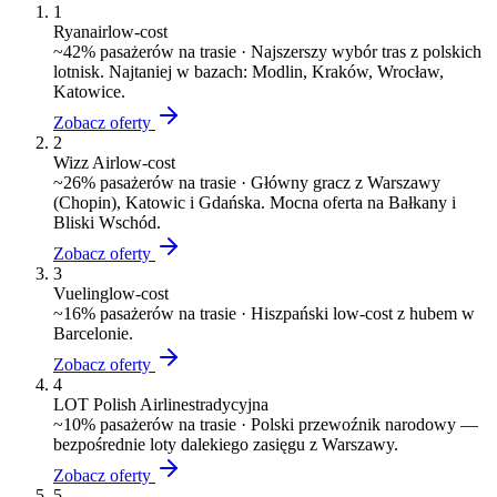
1
Ryanair
low-cost
~
42
% pasażerów na trasie ·
Najszerszy wybór tras z polskich
lotnisk. Najtaniej w bazach: Modlin, Kraków, Wrocław,
Katowice.
Zobacz oferty
2
Wizz Air
low-cost
~
26
% pasażerów na trasie ·
Główny gracz z Warszawy
(Chopin), Katowic i Gdańska. Mocna oferta na Bałkany i
Bliski Wschód.
Zobacz oferty
3
Vueling
low-cost
~
16
% pasażerów na trasie ·
Hiszpański low-cost z hubem w
Barcelonie.
Zobacz oferty
4
LOT Polish Airlines
tradycyjna
~
10
% pasażerów na trasie ·
Polski przewoźnik narodowy —
bezpośrednie loty dalekiego zasięgu z Warszawy.
Zobacz oferty
5