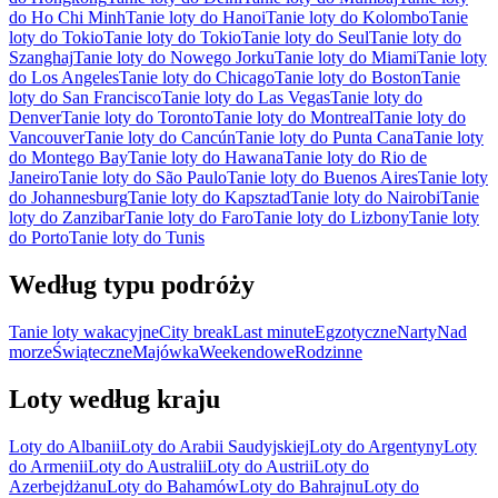
do Ho Chi Minh
Tanie loty do Hanoi
Tanie loty do Kolombo
Tanie
loty do Tokio
Tanie loty do Tokio
Tanie loty do Seul
Tanie loty do
Szanghaj
Tanie loty do Nowego Jorku
Tanie loty do Miami
Tanie loty
do Los Angeles
Tanie loty do Chicago
Tanie loty do Boston
Tanie
loty do San Francisco
Tanie loty do Las Vegas
Tanie loty do
Denver
Tanie loty do Toronto
Tanie loty do Montreal
Tanie loty do
Vancouver
Tanie loty do Cancún
Tanie loty do Punta Cana
Tanie loty
do Montego Bay
Tanie loty do Hawana
Tanie loty do Rio de
Janeiro
Tanie loty do São Paulo
Tanie loty do Buenos Aires
Tanie loty
do Johannesburg
Tanie loty do Kapsztad
Tanie loty do Nairobi
Tanie
loty do Zanzibar
Tanie loty do Faro
Tanie loty do Lizbony
Tanie loty
do Porto
Tanie loty do Tunis
Według typu podróży
Tanie loty wakacyjne
City break
Last minute
Egzotyczne
Narty
Nad
morze
Świąteczne
Majówka
Weekendowe
Rodzinne
Loty według kraju
Loty do Albanii
Loty do Arabii Saudyjskiej
Loty do Argentyny
Loty
do Armenii
Loty do Australii
Loty do Austrii
Loty do
Azerbejdżanu
Loty do Bahamów
Loty do Bahrajnu
Loty do