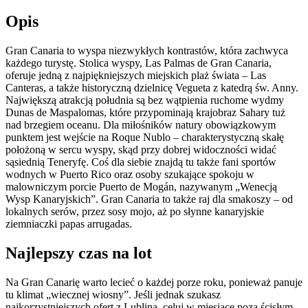
Opis
Gran Canaria to wyspa niezwykłych kontrastów, która zachwyca
każdego turystę. Stolica wyspy, Las Palmas de Gran Canaria,
oferuje jedną z najpiękniejszych miejskich plaż świata – Las
Canteras, a także historyczną dzielnicę Vegueta z katedrą św. Anny.
Największą atrakcją południa są bez wątpienia ruchome wydmy
Dunas de Maspalomas, które przypominają krajobraz Sahary tuż
nad brzegiem oceanu. Dla miłośników natury obowiązkowym
punktem jest wejście na Roque Nublo – charakterystyczną skałę
położoną w sercu wyspy, skąd przy dobrej widoczności widać
sąsiednią Teneryfę. Coś dla siebie znajdą tu także fani sportów
wodnych w Puerto Rico oraz osoby szukające spokoju w
malowniczym porcie Puerto de Mogán, nazywanym „Wenecją
Wysp Kanaryjskich”. Gran Canaria to także raj dla smakoszy – od
lokalnych serów, przez sosy mojo, aż po słynne kanaryjskie
ziemniaczki papas arrugadas.
Najlepszy czas na lot
Na Gran Canarię warto lecieć o każdej porze roku, ponieważ panuje
tu klimat „wiecznej wiosny”. Jeśli jednak szukasz
najkorzystniejszych ofert z Lublina, celuj w miesiące poza ścisłym