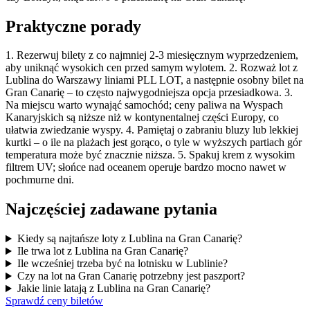
Praktyczne porady
1. Rezerwuj bilety z co najmniej 2-3 miesięcznym wyprzedzeniem,
aby uniknąć wysokich cen przed samym wylotem. 2. Rozważ lot z
Lublina do Warszawy liniami PLL LOT, a następnie osobny bilet na
Gran Canarię – to często najwygodniejsza opcja przesiadkowa. 3.
Na miejscu warto wynająć samochód; ceny paliwa na Wyspach
Kanaryjskich są niższe niż w kontynentalnej części Europy, co
ułatwia zwiedzanie wyspy. 4. Pamiętaj o zabraniu bluzy lub lekkiej
kurtki – o ile na plażach jest gorąco, o tyle w wyższych partiach gór
temperatura może być znacznie niższa. 5. Spakuj krem z wysokim
filtrem UV; słońce nad oceanem operuje bardzo mocno nawet w
pochmurne dni.
Najczęściej zadawane pytania
Kiedy są najtańsze loty z Lublina na Gran Canarię?
Ile trwa lot z Lublina na Gran Canarię?
Ile wcześniej trzeba być na lotnisku w Lublinie?
Czy na lot na Gran Canarię potrzebny jest paszport?
Jakie linie latają z Lublina na Gran Canarię?
Sprawdź ceny biletów