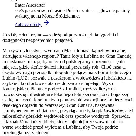
Enter Air
czarter
~
6
% pasażerów na trasie ·
Polski czarter — głównie pakiety
wakacyjne na Morze Śródziemne.
Zobacz oferty
Udziały orientacyjne — zależą od pory roku, dnia tygodnia i
dostępności bezpośrednich połączeń.
Marzysz o złocistych wydmach Maspalomas i kąpieli w oceanie,
startując z własnego regionu? Tanie loty z Lublina na Gran Canarię
to doskonała okazja, by uciec od polskiej aury i przenieść się do
miejsca, gdzie słońce świeci niemal przez cały rok. Choć trasa ta
często wymaga przesiadki, dogodne połączenia z Portu Lotniczego
Lublin (LUZ) pozwalają pasażerom z województwa lubelskiego na
szybkie i komfortowe dotarcie do serca archipelagu Wysp
Kanaryjskich. Planując podróż z Lublina, możesz liczyć na
nowoczesną infrastrukturę lokalnego lotniska oraz coraz bogatszą
siatkę połączeń, która ułatwia planowanie wakacji bez konieczności
dalekiego dojazdu do Warszawy. Gran Canaria, nazywana
„kontynentem w miniaturze", przyciąga nie tylko plażowiczów, ale i
miłośników górskich wędrówek oraz sportów wodnych. Sprawdź,
jak znaleźć najtańsze bilety, kiedy najlepiej rezerwować lot i co
warto wiedzieć przed wylotem z Lublina, aby Twoja podróż
przebiegła bez zakłóceń.