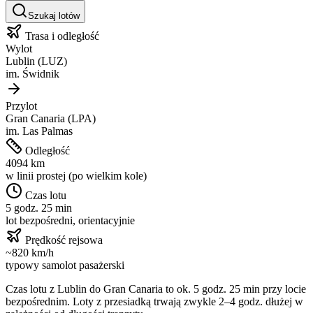
Szukaj lotów
Trasa i odległość
Wylot
Lublin
(
LUZ
)
im.
Świdnik
Przylot
Gran Canaria
(
LPA
)
im.
Las Palmas
Odległość
4094
km
w linii prostej (po wielkim kole)
Czas lotu
5 godz. 25 min
lot bezpośredni, orientacyjnie
Prędkość rejsowa
~
820
km/h
typowy samolot pasażerski
Czas lotu z
Lublin
do
Gran Canaria
to ok.
5 godz. 25 min
przy locie
bezpośrednim. Loty z przesiadką trwają zwykle 2–4 godz. dłużej w