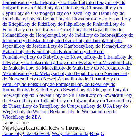
Barbadosu
Loty do Belgii
Loty do Bośni
Loty do Brazylii
Loty do
Bułgarii
Loty do Chile
Loty do Chin
Loty do Chorwacji
Loty do
Cypru
Loty do Czarnogóry
Loty do Czech
Loty do Danii
Loty do
Dominikany
Loty do Egiptu
Loty do Ekwadoru
Loty do Estonii
Loty
do Etiopii
Loty do Fidżi
Loty do Filipin
Loty do Finlandii
Loty do
Francji
Loty do Grecji
Loty do Gruzji
Loty do Hiszpanii
Loty do
Holandii
Loty do Hongkongu
Loty do Indii
Loty do Indonezji
Loty do
Irlandii
Loty do Islandii
Loty do Izraela
Loty do Jamajki
Loty do
Japonii
Loty do Jordanii
Loty do Kambodży
Loty do Kanady
Loty do
Kataru
Loty do Kenii
Loty do Kolumbii
Loty do Korei
Południowej
Loty do Kuby
Loty do Kuwejtu
Loty do Libanu
Loty do
Litwy
Loty do Luksemburga
Loty do Łotwy
Loty do Macedonii
Loty
do Malediw
Loty do Malezji
Loty do Malty
Loty do Maroka
Loty do
Mauritiusu
Loty do Meksyku
Loty do Nepalu
Loty do Niemiec
Loty
do Norwegii
Loty do Nowej Zelandii
Loty do Omanu
Loty do
Peru
Loty do Polski
Loty do Portugalii
Loty do RPA
Loty do
Rumunii
Loty do Serbii
Loty do Seszeli
Loty do Singapuru
Loty do
Słowacji
Loty do Słowenii
Loty do Sri Lanki
Loty do Szwajcarii
Loty
do Szwecji
Loty do Tajlandii
Loty do Tajwanu
Loty do Tanzanii
Loty
do Tunezji
Loty do Turcji
Loty do Urugwaju
Loty do USA
Loty do
Węgier
Loty do Wielkiej Brytanii
Loty do Wietnamu
Loty do
Włoch
Loty do ZEA
Tanie Latanie
Największa baza tanich lotów w Internecie
Tanie loty
·
Gdziekolwiek
·
Wszystkie kierunki
·
Blog
·
O