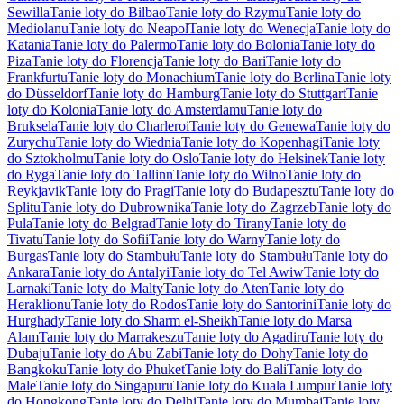
Sewilla
Tanie loty do Bilbao
Tanie loty do Rzymu
Tanie loty do
Mediolanu
Tanie loty do Neapol
Tanie loty do Wenecja
Tanie loty do
Katania
Tanie loty do Palermo
Tanie loty do Bolonia
Tanie loty do
Piza
Tanie loty do Florencja
Tanie loty do Bari
Tanie loty do
Frankfurtu
Tanie loty do Monachium
Tanie loty do Berlina
Tanie loty
do Düsseldorf
Tanie loty do Hamburg
Tanie loty do Stuttgart
Tanie
loty do Kolonia
Tanie loty do Amsterdamu
Tanie loty do
Bruksela
Tanie loty do Charleroi
Tanie loty do Genewa
Tanie loty do
Zurychu
Tanie loty do Wiednia
Tanie loty do Kopenhagi
Tanie loty
do Sztokholmu
Tanie loty do Oslo
Tanie loty do Helsinek
Tanie loty
do Ryga
Tanie loty do Tallinn
Tanie loty do Wilno
Tanie loty do
Reykjavik
Tanie loty do Pragi
Tanie loty do Budapesztu
Tanie loty do
Splitu
Tanie loty do Dubrownika
Tanie loty do Zagrzeb
Tanie loty do
Pula
Tanie loty do Belgrad
Tanie loty do Tirany
Tanie loty do
Tivatu
Tanie loty do Sofii
Tanie loty do Warny
Tanie loty do
Burgas
Tanie loty do Stambułu
Tanie loty do Stambułu
Tanie loty do
Ankara
Tanie loty do Antalyi
Tanie loty do Tel Awiw
Tanie loty do
Larnaki
Tanie loty do Malty
Tanie loty do Aten
Tanie loty do
Heraklionu
Tanie loty do Rodos
Tanie loty do Santorini
Tanie loty do
Hurghady
Tanie loty do Sharm el-Sheikh
Tanie loty do Marsa
Alam
Tanie loty do Marrakeszu
Tanie loty do Agadiru
Tanie loty do
Dubaju
Tanie loty do Abu Zabi
Tanie loty do Dohy
Tanie loty do
Bangkoku
Tanie loty do Phuket
Tanie loty do Bali
Tanie loty do
Male
Tanie loty do Singapuru
Tanie loty do Kuala Lumpur
Tanie loty
do Hongkong
Tanie loty do Delhi
Tanie loty do Mumbaj
Tanie loty