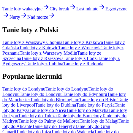
Tanie loty wakacyjne
City break
Last minute
Egzotyczne
Narty
Nad morze
Tanie loty z Polski
Tanie loty z Warszawy Chopina
Tanie loty z Krakowa
Tanie loty z
Gdańska
Tanie loty z Katowic
Tanie loty z Wrocławia
Tanie loty z
Poznania
Tanie loty z Warszawy Modlin
Tanie loty ze
Szczecina
Tanie loty z Rzeszowa
Tanie loty z Łodzi
Tanie loty z
Bydgoszczy
Tanie loty z Lublina
Tanie loty z Radomia
Popularne kierunki
Tanie loty do Londynu
Tanie loty do Londynu
Tanie loty do
Londynu
Tanie loty do Londynu
Tanie loty do Edynburg
Tanie loty
do Manchester
Tanie loty do Birmingham
Tanie loty do Bristol
Tanie
loty do Liverpool
Tanie loty do Dublina
Tanie loty do Paryża
Tanie
loty do Paryża
Tanie loty do Nicea
Tanie loty do Marsylia
Tanie loty
do Lyon
Tanie loty do Tuluza
Tanie loty do Barcelony
Tanie loty do
Madrytu
Tanie loty do Palmy de Mallorca
Tanie loty do Malagi
Tanie
loty do Alicante
Tanie loty do Teneryfy
Tanie loty do Gran
Canarii
Tanie loty do Ibiza
Tanie loty do Walencja
Tanie loty do