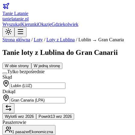
Tanie Latanie
tanielatanie.pl
Wyszukaj
Kierunki
Okazje
Gdziekolwiek
Strona główna
/
Loty
/
Loty z
Lublina
/
Lublin → Gran Canaria
Tanie loty z Lublina do Gran Canarii
W obie strony
W jedną stronę
Tylko bezpośrednie
Skąd
Dokąd
Wylot
6 wrz 2026
Powrót
13 wrz 2026
Pasażerowie
1
pasażer
Ekonomiczna