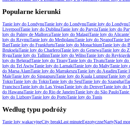
Popularne kierunki
Tanie loty do Londynu
Tanie loty do Londynu
Tanie loty do Londynu
Liverpool
Tanie loty do Dublina
Tanie loty do Paryża
Tanie loty do Pa
loty do Palmy de Mallorca
Tanie loty do Malagi
Tanie loty do Alicante
loty do Rzymu
Tanie loty do Mediolanu
Tanie loty do Neapol
Tanie lo
Bari
Tanie loty do Frankfurtu
Tanie loty do Monachium
Tanie loty do B
Bruksela
Tanie loty do Charleroi
Tanie loty do Genewa
Tanie loty do 
Ryga
Tanie loty do Tallinn
Tanie loty do Wilno
Tanie loty do Reykjavi
loty do Belgrad
Tanie loty do Tirany
Tanie loty do Tivatu
Tanie loty do 
loty do Tel Awiw
Tanie loty do Larnaki
Tanie loty do Malty
Tanie loty
do Marsa Alam
Tanie loty do Marrakeszu
Tanie loty do Agadiru
Tanie 
Male
Tanie loty do Singapuru
Tanie loty do Kuala Lumpur
Tanie loty
Tokio
Tanie loty do Tokio
Tanie loty do Seul
Tanie loty do Szanghaj
Ta
Francisco
Tanie loty do Las Vegas
Tanie loty do Denver
Tanie loty do 
do Hawana
Tanie loty do Rio de Janeiro
Tanie loty do São Paulo
Tanie
loty do Lizbony
Tanie loty do Porto
Tanie loty do Tunis
Według typu podróży
Tanie loty wakacyjne
City break
Last minute
Egzotyczne
Narty
Nad mor