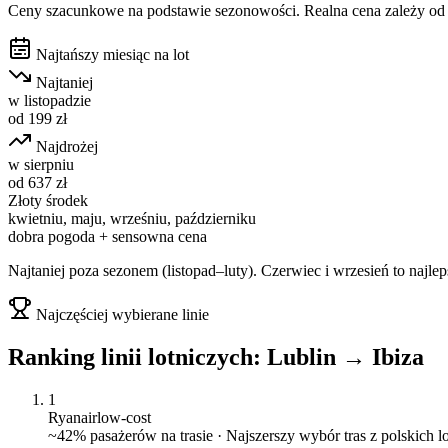
Ceny szacunkowe na podstawie sezonowości. Realna cena zależy od d
Najtańszy miesiąc na lot
Najtaniej
w
listopadzie
od
199
zł
Najdrożej
w
sierpniu
od
637
zł
Złoty środek
kwietniu, maju, wrześniu, październiku
dobra pogoda + sensowna cena
Najtaniej poza sezonem (listopad–luty). Czerwiec i wrzesień to najl
Najczęściej wybierane linie
Ranking linii lotniczych:
Lublin
→
Ibiza
1
Ryanair
low-cost
~
42
% pasażerów na trasie ·
Najszerszy wybór tras z polskich 