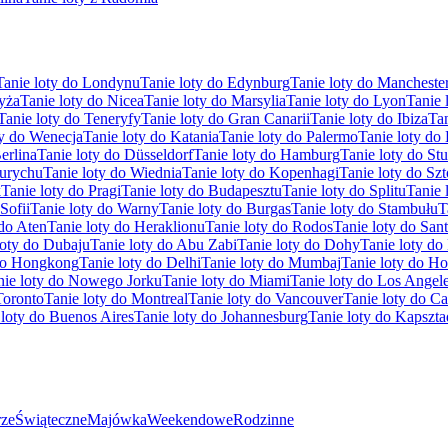
Tanie loty do Londynu
Tanie loty do Edynburg
Tanie loty do Mancheste
ryża
Tanie loty do Nicea
Tanie loty do Marsylia
Tanie loty do Lyon
Tanie 
Tanie loty do Teneryfy
Tanie loty do Gran Canarii
Tanie loty do Ibiza
Tan
ty do Wenecja
Tanie loty do Katania
Tanie loty do Palermo
Tanie loty do
erlina
Tanie loty do Düsseldorf
Tanie loty do Hamburg
Tanie loty do Stu
Zurychu
Tanie loty do Wiednia
Tanie loty do Kopenhagi
Tanie loty do Sz
k
Tanie loty do Pragi
Tanie loty do Budapesztu
Tanie loty do Splitu
Tanie 
Sofii
Tanie loty do Warny
Tanie loty do Burgas
Tanie loty do Stambułu
T
 do Aten
Tanie loty do Heraklionu
Tanie loty do Rodos
Tanie loty do Sant
loty do Dubaju
Tanie loty do Abu Zabi
Tanie loty do Dohy
Tanie loty d
 do Hongkong
Tanie loty do Delhi
Tanie loty do Mumbaj
Tanie loty do H
nie loty do Nowego Jorku
Tanie loty do Miami
Tanie loty do Los Angel
Toronto
Tanie loty do Montreal
Tanie loty do Vancouver
Tanie loty do C
 loty do Buenos Aires
Tanie loty do Johannesburg
Tanie loty do Kapszta
ze
Świąteczne
Majówka
Weekendowe
Rodzinne