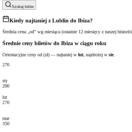
Szukaj lotów
Kiedy najtaniej
z Lublin do Ibiza
?
Średnia cena „od" wg miesiąca (ostatnie 12 miesięcy z naszej historii)
Średnie ceny biletów
do Ibiza
w ciągu roku
Orientacyjne ceny od (zł) — najtaniej w
lut
, najdrożej w
sie
.
270
sty
200
lut
270
mar
350