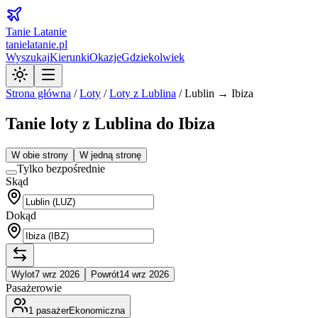
Tanie Latanie
tanielatanie.pl
Wyszukaj
Kierunki
Okazje
Gdziekolwiek
Strona główna
/
Loty
/
Loty z
Lublina
/
Lublin → Ibiza
Tanie loty z Lublina do Ibiza
W obie strony
W jedną stronę
Tylko bezpośrednie
Skąd
Dokąd
Wylot
7 wrz 2026
Powrót
14 wrz 2026
Pasażerowie
1
pasażer
Ekonomiczna