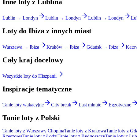
Inne loty z Lublina
Lublin → Londyn
Lublin → Londyn
Lublin → Londyn
Lu
Loty do Ibiza z innych miast
Warszawa → Ibiza
Kraków → Ibiza
Gdańsk → Ibiza
Katow
Cały kraj docelowy
Wszystkie loty do Hiszpanii
Inspiracje tematyczne
Tanie loty wakacyjne
City break
Last minute
Egzotyczne
Tanie loty z Polski
Tanie loty z Warszawy Chopina
Tanie loty z Krakowa
Tanie loty z Gd
Rzeszowa
Tanie loty z Łodzi
Tanie loty z Bydgoszczy
Tanie loty z Lub