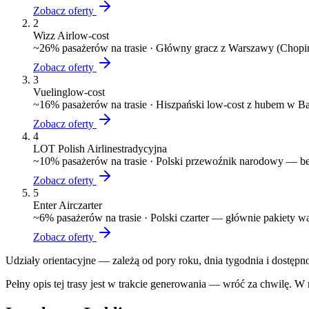
Zobacz oferty
2
Wizz Air
low-cost
~
26
% pasażerów na trasie ·
Główny gracz z Warszawy (Chopin)
Zobacz oferty
3
Vueling
low-cost
~
16
% pasażerów na trasie ·
Hiszpański low-cost z hubem w Ba
Zobacz oferty
4
LOT Polish Airlines
tradycyjna
~
10
% pasażerów na trasie ·
Polski przewoźnik narodowy — bez
Zobacz oferty
5
Enter Air
czarter
~
6
% pasażerów na trasie ·
Polski czarter — głównie pakiety 
Zobacz oferty
Udziały orientacyjne — zależą od pory roku, dnia tygodnia i dostępn
Pełny opis tej trasy jest w trakcie generowania — wróć za chwilę. W