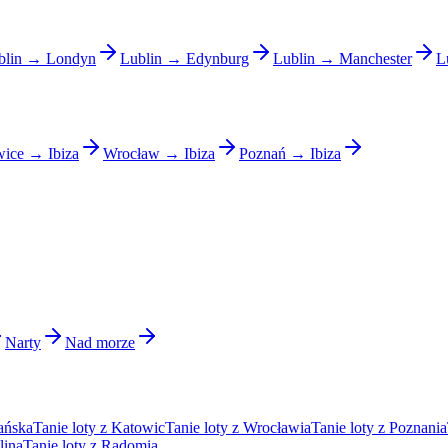
blin → Londyn
Lublin → Edynburg
Lublin → Manchester
L
ice → Ibiza
Wrocław → Ibiza
Poznań → Ibiza
Narty
Nad morze
ańska
Tanie loty z Katowic
Tanie loty z Wrocławia
Tanie loty z Poznania
lina
Tanie loty z Radomia