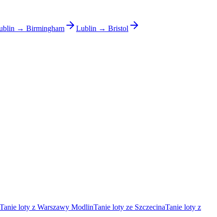
ublin → Birmingham
Lublin → Bristol
Tanie loty z Warszawy Modlin
Tanie loty ze Szczecina
Tanie loty z