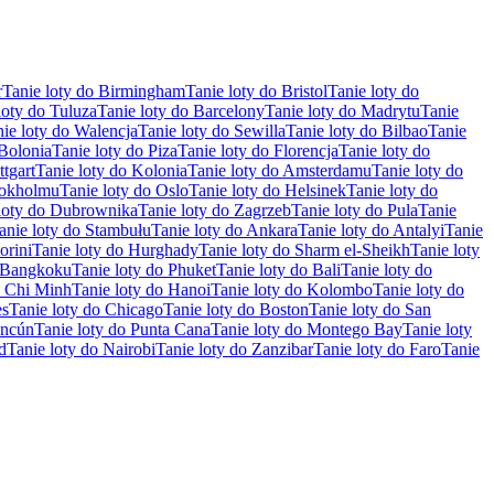
r
Tanie loty do Birmingham
Tanie loty do Bristol
Tanie loty do
loty do Tuluza
Tanie loty do Barcelony
Tanie loty do Madrytu
Tanie
ie loty do Walencja
Tanie loty do Sewilla
Tanie loty do Bilbao
Tanie
 Bolonia
Tanie loty do Piza
Tanie loty do Florencja
Tanie loty do
ttgart
Tanie loty do Kolonia
Tanie loty do Amsterdamu
Tanie loty do
tokholmu
Tanie loty do Oslo
Tanie loty do Helsinek
Tanie loty do
loty do Dubrownika
Tanie loty do Zagrzeb
Tanie loty do Pula
Tanie
anie loty do Stambułu
Tanie loty do Ankara
Tanie loty do Antalyi
Tanie
orini
Tanie loty do Hurghady
Tanie loty do Sharm el-Sheikh
Tanie loty
o Bangkoku
Tanie loty do Phuket
Tanie loty do Bali
Tanie loty do
o Chi Minh
Tanie loty do Hanoi
Tanie loty do Kolombo
Tanie loty do
es
Tanie loty do Chicago
Tanie loty do Boston
Tanie loty do San
ancún
Tanie loty do Punta Cana
Tanie loty do Montego Bay
Tanie loty
d
Tanie loty do Nairobi
Tanie loty do Zanzibar
Tanie loty do Faro
Tanie