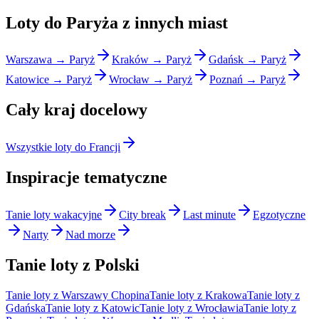
Loty do Paryża z innych miast
Warszawa → Paryż
Kraków → Paryż
Gdańsk → Paryż
Katowice → Paryż
Wrocław → Paryż
Poznań → Paryż
Cały kraj docelowy
Wszystkie loty do Francji
Inspiracje tematyczne
Tanie loty wakacyjne
City break
Last minute
Egzotyczne
Narty
Nad morze
Tanie loty z Polski
Tanie loty z Warszawy Chopina
Tanie loty z Krakowa
Tanie loty z
Gdańska
Tanie loty z Katowic
Tanie loty z Wrocławia
Tanie loty z