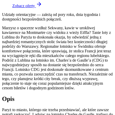
Zobacz oferty
Udziały orientacyjne — zależą od pory roku, dnia tygodnia i
dostępności bezpośrednich połączeń.
Marzysz o spacerze wzdłuż Sekwany, kawie w urokliwej
kawiarence na Montmartre czy widoku z wieży Eiffla? Tanie loty z
Lublina do Paryża to doskonała okazja, by odwiedzić jedną z
najbardziej romantycznych stolic świata bez konieczności długiej
podróży do Warszawy. Regionalne lotnisko w Świdniku oferuje
komfortowe połączenia, które sprawiają, że stolica Francji jest teraz
na wyciągnięcie ręki dla mieszkańców całego regionu lubelskiego.
Podróż z Lublina na lotnisko im. Charles’a de Gaulle’a (CDG) to
najwygodniejszy sposób na dostanie się bezpośrednio do serca
Francji. Lotnisko CDG jest doskonale skomunikowane z centrum
miasta, co pozwala zaoszczędzić czas na transferach. Niezależnie od
tego, czy planujesz krótki city break, czy dłuższą wyprawę,
połączenie to staje się coraz popularniejsze dzięki atrakcyjnym
cenom biletów i dogodnym godzinom lotów.
Opis
Paryż to miasto, którego nie trzeba przedstawiać, ale które zawsze
potrafi zaskoczyć. Lądując na lotnisku Charles de Gaulle, trafiasz do