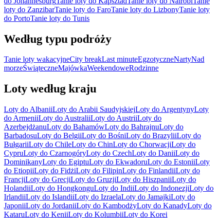
do Johannesburg
Tanie loty do Kapsztad
Tanie loty do Nairobi
Tanie
loty do Zanzibar
Tanie loty do Faro
Tanie loty do Lizbony
Tanie loty
do Porto
Tanie loty do Tunis
Według typu podróży
Tanie loty wakacyjne
City break
Last minute
Egzotyczne
Narty
Nad
morze
Świąteczne
Majówka
Weekendowe
Rodzinne
Loty według kraju
Loty do Albanii
Loty do Arabii Saudyjskiej
Loty do Argentyny
Loty
do Armenii
Loty do Australii
Loty do Austrii
Loty do
Azerbejdżanu
Loty do Bahamów
Loty do Bahrajnu
Loty do
Barbadosu
Loty do Belgii
Loty do Bośni
Loty do Brazylii
Loty do
Bułgarii
Loty do Chile
Loty do Chin
Loty do Chorwacji
Loty do
Cypru
Loty do Czarnogóry
Loty do Czech
Loty do Danii
Loty do
Dominikany
Loty do Egiptu
Loty do Ekwadoru
Loty do Estonii
Loty
do Etiopii
Loty do Fidżi
Loty do Filipin
Loty do Finlandii
Loty do
Francji
Loty do Grecji
Loty do Gruzji
Loty do Hiszpanii
Loty do
Holandii
Loty do Hongkongu
Loty do Indii
Loty do Indonezji
Loty do
Irlandii
Loty do Islandii
Loty do Izraela
Loty do Jamajki
Loty do
Japonii
Loty do Jordanii
Loty do Kambodży
Loty do Kanady
Loty do
Kataru
Loty do Kenii
Loty do Kolumbii
Loty do Korei