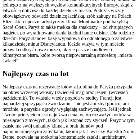
jednego z największych węzłów komunikacyjnych Europy, skąd z
łatwością dotrzesz do każdej dzielnicy miasta. Podczas wizyty
obowiązkowo odwiedź dzielnicę łacińską, zrób zakupy na Polach
Elizejskich i poczuj artystyczny klimat Montmartre pod bazyliką
Sacré-Cœur. Paryż to także mekka dla smakoszy – od chrupiących
bagietek po wyrafinowane dania kuchni haute cuisine. Dla rodzin z
dziećmi Paryż stanowi bazę wypadową do oddalonego o zaledwie
kilkadziesiąt minut Disneylandu. Każda wizyta w tym mieście
pozwala odkryć nowe muzea, ukryte pasaże handlowe i
klimatyczne bistra, które tworzą niepowtarzalną atmosferę „miasta
świateł”.
Najlepszy czas na lot
Najlepszy czas na rezerwację lotów z Lublina do Paryża przypada
na okres wczesnej wiosny (kwiecień-maj) oraz jesieni (wrzesień-
październik). To właśnie wtedy pogoda w stolicy Francji jest
najbardziej sprzyjająca zwiedzaniu – nie jest ani zbyt gorąco, ani
mroźnie, a paryskie ogrody wyglądają zachwycająco. Jeśli jednak
Twoim priorytetem jest najniższa cena, warto rozważyć podróż w
miesiącach zimowych, takich jak listopad czy styczeń. Paryż w tym
czasie ma swój unikalny klimat, a brak tłumów pod
najpopularniejszymi zabytkami, takimi jak Luwr czy Katedra Notre-
Dame, pozwala na spokojną kontemplację sztuki i architektury.