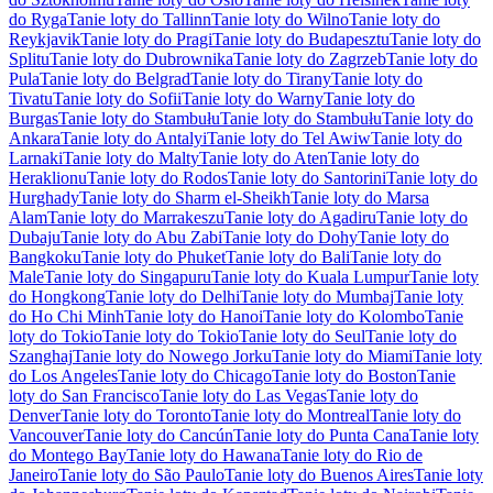
do Ryga
Tanie loty do Tallinn
Tanie loty do Wilno
Tanie loty do
Reykjavik
Tanie loty do Pragi
Tanie loty do Budapesztu
Tanie loty do
Splitu
Tanie loty do Dubrownika
Tanie loty do Zagrzeb
Tanie loty do
Pula
Tanie loty do Belgrad
Tanie loty do Tirany
Tanie loty do
Tivatu
Tanie loty do Sofii
Tanie loty do Warny
Tanie loty do
Burgas
Tanie loty do Stambułu
Tanie loty do Stambułu
Tanie loty do
Ankara
Tanie loty do Antalyi
Tanie loty do Tel Awiw
Tanie loty do
Larnaki
Tanie loty do Malty
Tanie loty do Aten
Tanie loty do
Heraklionu
Tanie loty do Rodos
Tanie loty do Santorini
Tanie loty do
Hurghady
Tanie loty do Sharm el-Sheikh
Tanie loty do Marsa
Alam
Tanie loty do Marrakeszu
Tanie loty do Agadiru
Tanie loty do
Dubaju
Tanie loty do Abu Zabi
Tanie loty do Dohy
Tanie loty do
Bangkoku
Tanie loty do Phuket
Tanie loty do Bali
Tanie loty do
Male
Tanie loty do Singapuru
Tanie loty do Kuala Lumpur
Tanie loty
do Hongkong
Tanie loty do Delhi
Tanie loty do Mumbaj
Tanie loty
do Ho Chi Minh
Tanie loty do Hanoi
Tanie loty do Kolombo
Tanie
loty do Tokio
Tanie loty do Tokio
Tanie loty do Seul
Tanie loty do
Szanghaj
Tanie loty do Nowego Jorku
Tanie loty do Miami
Tanie loty
do Los Angeles
Tanie loty do Chicago
Tanie loty do Boston
Tanie
loty do San Francisco
Tanie loty do Las Vegas
Tanie loty do
Denver
Tanie loty do Toronto
Tanie loty do Montreal
Tanie loty do
Vancouver
Tanie loty do Cancún
Tanie loty do Punta Cana
Tanie loty
do Montego Bay
Tanie loty do Hawana
Tanie loty do Rio de
Janeiro
Tanie loty do São Paulo
Tanie loty do Buenos Aires
Tanie loty