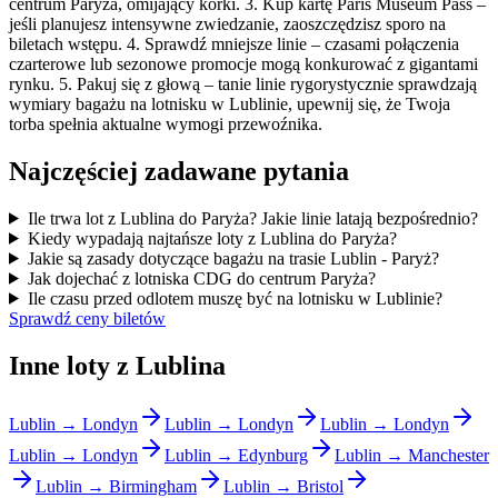
centrum Paryża, omijający korki. 3. Kup kartę Paris Museum Pass –
jeśli planujesz intensywne zwiedzanie, zaoszczędzisz sporo na
biletach wstępu. 4. Sprawdź mniejsze linie – czasami połączenia
czarterowe lub sezonowe promocje mogą konkurować z gigantami
rynku. 5. Pakuj się z głową – tanie linie rygorystycznie sprawdzają
wymiary bagażu na lotnisku w Lublinie, upewnij się, że Twoja
torba spełnia aktualne wymogi przewoźnika.
Najczęściej zadawane pytania
Ile trwa lot z Lublina do Paryża? Jakie linie latają bezpośrednio?
Kiedy wypadają najtańsze loty z Lublina do Paryża?
Jakie są zasady dotyczące bagażu na trasie Lublin - Paryż?
Jak dojechać z lotniska CDG do centrum Paryża?
Ile czasu przed odlotem muszę być na lotnisku w Lublinie?
Sprawdź ceny biletów
Inne loty z Lublina
Lublin → Londyn
Lublin → Londyn
Lublin → Londyn
Lublin → Londyn
Lublin → Edynburg
Lublin → Manchester
Lublin → Birmingham
Lublin → Bristol