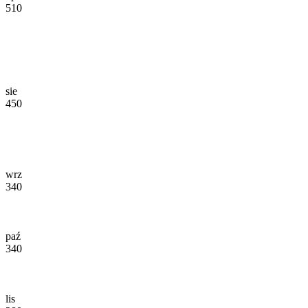
510
sie
450
wrz
340
paź
340
lis