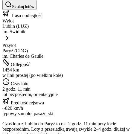
Szukaj lotów
Trasa i odległość
Wylot
Lublin
(
LUZ
)
im.
Świdnik
Przylot
Paryż
(
CDG
)
im.
Charles de Gaulle
Odległość
1454
km
w linii prostej (po wielkim kole)
Czas lotu
2 godz. 11 min
lot bezpośredni, orientacyjnie
Prędkość rejsowa
~
820
km/h
typowy samolot pasażerski
Czas lotu z
Lublin
do
Paryż
to ok.
2 godz. 11 min
przy locie
bezpośrednim. Loty z przesiadką trwają zwykle 2–4 godz. dłużej w