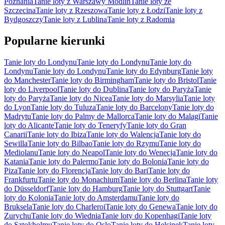
Poznania
Tanie loty z Warszawy Modlin
Tanie loty ze
Szczecina
Tanie loty z Rzeszowa
Tanie loty z Łodzi
Tanie loty z
Bydgoszczy
Tanie loty z Lublina
Tanie loty z Radomia
Popularne kierunki
Tanie loty do Londynu
Tanie loty do Londynu
Tanie loty do
Londynu
Tanie loty do Londynu
Tanie loty do Edynburg
Tanie loty
do Manchester
Tanie loty do Birmingham
Tanie loty do Bristol
Tanie
loty do Liverpool
Tanie loty do Dublina
Tanie loty do Paryża
Tanie
loty do Paryża
Tanie loty do Nicea
Tanie loty do Marsylia
Tanie loty
do Lyon
Tanie loty do Tuluza
Tanie loty do Barcelony
Tanie loty do
Madrytu
Tanie loty do Palmy de Mallorca
Tanie loty do Malagi
Tanie
loty do Alicante
Tanie loty do Teneryfy
Tanie loty do Gran
Canarii
Tanie loty do Ibiza
Tanie loty do Walencja
Tanie loty do
Sewilla
Tanie loty do Bilbao
Tanie loty do Rzymu
Tanie loty do
Mediolanu
Tanie loty do Neapol
Tanie loty do Wenecja
Tanie loty do
Katania
Tanie loty do Palermo
Tanie loty do Bolonia
Tanie loty do
Piza
Tanie loty do Florencja
Tanie loty do Bari
Tanie loty do
Frankfurtu
Tanie loty do Monachium
Tanie loty do Berlina
Tanie loty
do Düsseldorf
Tanie loty do Hamburg
Tanie loty do Stuttgart
Tanie
loty do Kolonia
Tanie loty do Amsterdamu
Tanie loty do
Bruksela
Tanie loty do Charleroi
Tanie loty do Genewa
Tanie loty do
Zurychu
Tanie loty do Wiednia
Tanie loty do Kopenhagi
Tanie loty
do Sztokholmu
Tanie loty do Oslo
Tanie loty do Helsinek
Tanie loty