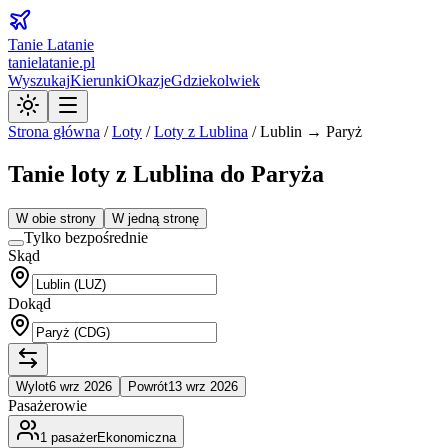
Tanie Latanie
tanielatanie.pl
Wyszukaj
Kierunki
Okazje
Gdziekolwiek
Strona główna
/
Loty
/
Loty z
Lublina
/
Lublin → Paryż
Tanie loty z Lublina do Paryża
W obie strony
W jedną stronę
Tylko bezpośrednie
Skąd
Dokąd
Wylot
6 wrz 2026
Powrót
13 wrz 2026
Pasażerowie
1
pasażer
Ekonomiczna