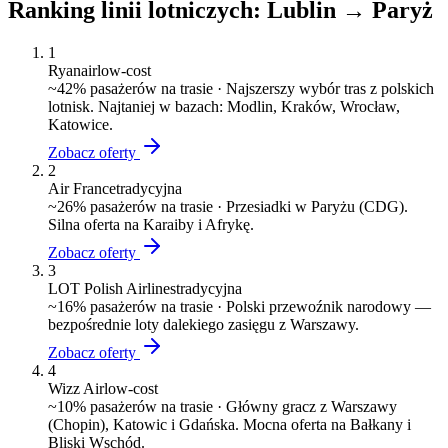
Ranking linii lotniczych:
Lublin
→
Paryż
1
Ryanair
low-cost
~
42
% pasażerów na trasie ·
Najszerszy wybór tras z polskich
lotnisk. Najtaniej w bazach: Modlin, Kraków, Wrocław,
Katowice.
Zobacz oferty
2
Air France
tradycyjna
~
26
% pasażerów na trasie ·
Przesiadki w Paryżu (CDG).
Silna oferta na Karaiby i Afrykę.
Zobacz oferty
3
LOT Polish Airlines
tradycyjna
~
16
% pasażerów na trasie ·
Polski przewoźnik narodowy —
bezpośrednie loty dalekiego zasięgu z Warszawy.
Zobacz oferty
4
Wizz Air
low-cost
~
10
% pasażerów na trasie ·
Główny gracz z Warszawy
(Chopin), Katowic i Gdańska. Mocna oferta na Bałkany i
Bliski Wschód.