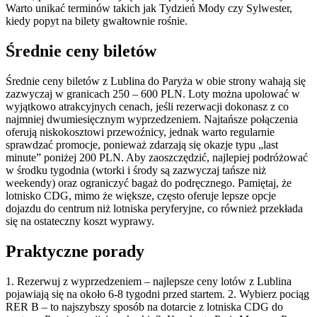
Warto unikać terminów takich jak Tydzień Mody czy Sylwester,
kiedy popyt na bilety gwałtownie rośnie.
Średnie ceny biletów
Średnie ceny biletów z Lublina do Paryża w obie strony wahają się
zazwyczaj w granicach 250 – 600 PLN. Loty można upolować w
wyjątkowo atrakcyjnych cenach, jeśli rezerwacji dokonasz z co
najmniej dwumiesięcznym wyprzedzeniem. Najtańsze połączenia
oferują niskokosztowi przewoźnicy, jednak warto regularnie
sprawdzać promocje, ponieważ zdarzają się okazje typu „last
minute” poniżej 200 PLN. Aby zaoszczędzić, najlepiej podróżować
w środku tygodnia (wtorki i środy są zazwyczaj tańsze niż
weekendy) oraz ograniczyć bagaż do podręcznego. Pamiętaj, że
lotnisko CDG, mimo że większe, często oferuje lepsze opcje
dojazdu do centrum niż lotniska peryferyjne, co również przekłada
się na ostateczny koszt wyprawy.
Praktyczne porady
1. Rezerwuj z wyprzedzeniem – najlepsze ceny lotów z Lublina
pojawiają się na około 6-8 tygodni przed startem. 2. Wybierz pociąg
RER B – to najszybszy sposób na dotarcie z lotniska CDG do