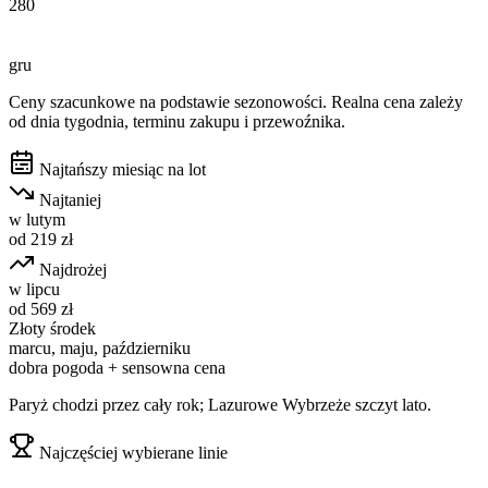
280
gru
Ceny szacunkowe na podstawie sezonowości. Realna cena zależy
od dnia tygodnia, terminu zakupu i przewoźnika.
Najtańszy miesiąc na lot
Najtaniej
w
lutym
od
219
zł
Najdrożej
w
lipcu
od
569
zł
Złoty środek
marcu, maju, październiku
dobra pogoda + sensowna cena
Paryż chodzi przez cały rok; Lazurowe Wybrzeże szczyt lato.
Najczęściej wybierane linie