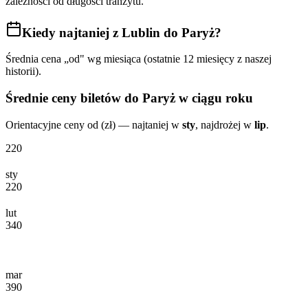
zależności od długości tranzytu.
Kiedy najtaniej
z Lublin do Paryż
?
Średnia cena „od" wg miesiąca (ostatnie 12 miesięcy z naszej
historii).
Średnie ceny biletów
do Paryż
w ciągu roku
Orientacyjne ceny od (zł) — najtaniej w
sty
, najdrożej w
lip
.
220
sty
220
lut
340
mar
390