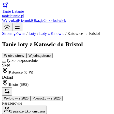
Tanie Latanie
tanielatanie.pl
Wyszukaj
Kierunki
Okazje
Gdziekolwiek
Strona główna
/
Loty
/
Loty z
Katowic
/
Katowice → Bristol
Tanie loty z Katowic do Bristol
W obie strony
W jedną stronę
Tylko bezpośrednie
Skąd
Dokąd
Wylot
6 wrz 2026
Powrót
13 wrz 2026
Pasażerowie
1
pasażer
Ekonomiczna