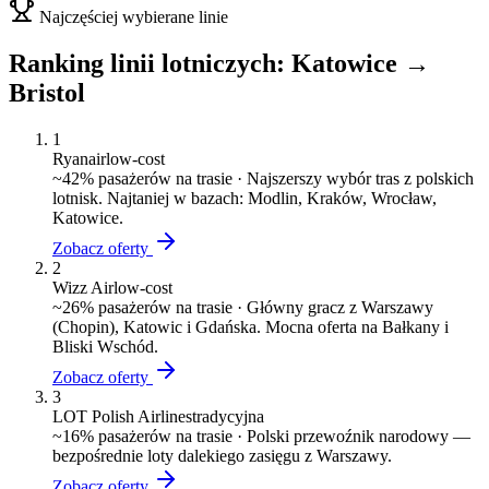
Najczęściej wybierane linie
Ranking linii lotniczych:
Katowice
→
Bristol
1
Ryanair
low-cost
~
42
% pasażerów na trasie ·
Najszerszy wybór tras z polskich
lotnisk. Najtaniej w bazach: Modlin, Kraków, Wrocław,
Katowice.
Zobacz oferty
2
Wizz Air
low-cost
~
26
% pasażerów na trasie ·
Główny gracz z Warszawy
(Chopin), Katowic i Gdańska. Mocna oferta na Bałkany i
Bliski Wschód.
Zobacz oferty
3
LOT Polish Airlines
tradycyjna
~
16
% pasażerów na trasie ·
Polski przewoźnik narodowy —
bezpośrednie loty dalekiego zasięgu z Warszawy.
Zobacz oferty