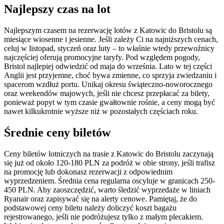
Najlepszy czas na lot
Najlepszym czasem na rezerwację lotów z Katowic do Bristolu są
miesiące wiosenne i jesienne. Jeśli zależy Ci na najniższych cenach,
celuj w listopad, styczeń oraz luty – to właśnie wtedy przewoźnicy
najczęściej oferują promocyjne taryfy. Pod względem pogody,
Bristol najlepiej odwiedzić od maja do września. Lato w tej części
Anglii jest przyjemne, choć bywa zmienne, co sprzyja zwiedzaniu i
spacerom wzdłuż portu. Unikaj okresu świąteczno-noworocznego
oraz weekendów majowych, jeśli nie chcesz przepłacać za bilety,
ponieważ popyt w tym czasie gwałtownie rośnie, a ceny mogą być
nawet kilkukrotnie wyższe niż w pozostałych częściach roku.
Średnie ceny biletów
Ceny biletów lotniczych na trasie z Katowic do Bristolu zaczynają
się już od około 120-180 PLN za podróż w obie strony, jeśli trafisz
na promocję lub dokonasz rezerwacji z odpowiednim
wyprzedzeniem. Średnia cena regularna oscyluje w granicach 250-
450 PLN. Aby zaoszczędzić, warto śledzić wyprzedaże w liniach
Ryanair oraz zapisywać się na alerty cenowe. Pamiętaj, że do
podstawowej ceny biletu należy doliczyć koszt bagażu
rejestrowanego, jeśli nie podróżujesz tylko z małym plecakiem.