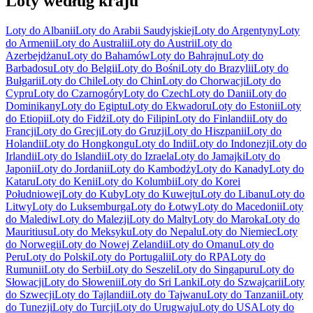
Loty według kraju
Loty do Albanii
Loty do Arabii Saudyjskiej
Loty do Argentyny
Loty
do Armenii
Loty do Australii
Loty do Austrii
Loty do
Azerbejdżanu
Loty do Bahamów
Loty do Bahrajnu
Loty do
Barbadosu
Loty do Belgii
Loty do Bośni
Loty do Brazylii
Loty do
Bułgarii
Loty do Chile
Loty do Chin
Loty do Chorwacji
Loty do
Cypru
Loty do Czarnogóry
Loty do Czech
Loty do Danii
Loty do
Dominikany
Loty do Egiptu
Loty do Ekwadoru
Loty do Estonii
Loty
do Etiopii
Loty do Fidżi
Loty do Filipin
Loty do Finlandii
Loty do
Francji
Loty do Grecji
Loty do Gruzji
Loty do Hiszpanii
Loty do
Holandii
Loty do Hongkongu
Loty do Indii
Loty do Indonezji
Loty do
Irlandii
Loty do Islandii
Loty do Izraela
Loty do Jamajki
Loty do
Japonii
Loty do Jordanii
Loty do Kambodży
Loty do Kanady
Loty do
Kataru
Loty do Kenii
Loty do Kolumbii
Loty do Korei
Południowej
Loty do Kuby
Loty do Kuwejtu
Loty do Libanu
Loty do
Litwy
Loty do Luksemburga
Loty do Łotwy
Loty do Macedonii
Loty
do Malediw
Loty do Malezji
Loty do Malty
Loty do Maroka
Loty do
Mauritiusu
Loty do Meksyku
Loty do Nepalu
Loty do Niemiec
Loty
do Norwegii
Loty do Nowej Zelandii
Loty do Omanu
Loty do
Peru
Loty do Polski
Loty do Portugalii
Loty do RPA
Loty do
Rumunii
Loty do Serbii
Loty do Seszeli
Loty do Singapuru
Loty do
Słowacji
Loty do Słowenii
Loty do Sri Lanki
Loty do Szwajcarii
Loty
do Szwecji
Loty do Tajlandii
Loty do Tajwanu
Loty do Tanzanii
Loty
do Tunezji
Loty do Turcji
Loty do Urugwaju
Loty do USA
Loty do