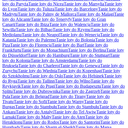
loty do Paryża
Tanie loty do Nicea
Tanie loty do Marsylia
Tanie loty
do Lyon
Tanie loty do Tuluza
Tanie loty do Barcelony
Tanie loty do
Madrytu
Tanie loty do Palmy de Mallorca
Tanie loty do Malagi
Tanie
loty do Alicante
Tanie loty do Teneryfy
Tanie loty do Gran
Canarii
Tanie loty do Ibiza
Tanie loty do Walencja
Tanie loty do
Sewilla
Tanie loty do Bilbao
Tanie loty do Rzymu
Tanie loty do
Mediolanu
Tanie loty do Neapol
Tanie loty do Wenecja
Tanie loty do
Katania
Tanie loty do Palermo
Tanie loty do Bolonia
Tanie loty do
Piza
Tanie loty do Florencja
Tanie loty do Bari
Tanie loty do
Frankfurtu
Tanie loty do Monachium
Tanie loty do Berlina
Tanie loty
do Düsseldorf
Tanie loty do Hamburg
Tanie loty do Stuttgart
Tanie
loty do Kolonia
Tanie loty do Amsterdamu
Tanie loty do
Bruksela
Tanie loty do Charleroi
Tanie loty do Genewa
Tanie loty do
Zurychu
Tanie loty do Wiednia
Tanie loty do Kopenhagi
Tanie loty
do Sztokholmu
Tanie loty do Oslo
Tanie loty do Helsinek
Tanie loty
do Ryga
Tanie loty do Tallinn
Tanie loty do Wilno
Tanie loty do
Reykjavik
Tanie loty do Pragi
Tanie loty do Budapesztu
Tanie loty do
Splitu
Tanie loty do Dubrownika
Tanie loty do Zagrzeb
Tanie loty do
Pula
Tanie loty do Belgrad
Tanie loty do Tirany
Tanie loty do
Tivatu
Tanie loty do Sofii
Tanie loty do Warny
Tanie loty do
Burgas
Tanie loty do Stambułu
Tanie loty do Stambułu
Tanie loty do
Ankara
Tanie loty do Antalyi
Tanie loty do Tel Awiw
Tanie loty do
Larnaki
Tanie loty do Malty
Tanie loty do Aten
Tanie loty do
Heraklionu
Tanie loty do Rodos
Tanie loty do Santorini
Tanie loty do
Hurghady
Tanie loty do Sharm el-Sheikh
Tanie loty do Marsa