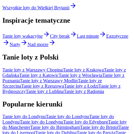
Wszystkie loty do Wielkiej Brytanii
Inspiracje tematyczne
Tanie loty wakacyjne
City break
Last minute
Egzotyczne
Narty
Nad morze
Tanie loty z Polski
Tanie loty z Warszawy Chopina
Tanie loty z Krakowa
Tanie loty z
Gdańska
Tanie loty z Katowic
Tanie loty z Wrocławia
Tanie loty z
Poznania
Tanie loty z Warszawy Modlin
Tanie loty ze
Szczecina
Tanie loty z Rzeszowa
Tanie loty z Łodzi
Tanie loty z
Bydgoszczy
Tanie loty z Lublina
Tanie loty z Radomia
Popularne kierunki
Tanie loty do Londynu
Tanie loty do Londynu
Tanie loty do
Londynu
Tanie loty do Londynu
Tanie loty do Edynburg
Tanie loty
do Manchester
Tanie loty do Birmingham
Tanie loty do Bristol
Tanie
loty do Liverpool
Tanie loty do Dublina
Tanie loty do Paryża
Tanie