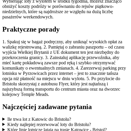
Wybierając loty z wylotem w środku tygodnia, możesz znacząco
obniżyć koszty podróży w porównaniu do rejsów piątkowo-
niedzielnych, które są najdroższe ze względu na dużą liczbę
pasażerów weekendowych.
Praktyczne porady
1. Spakuj się w bagaż podręczny, aby uniknąć wysokich opłat za
walizkę rejestrowaną. 2. Pamiętaj o zabraniu paszportu – od czasu
wyjścia Wielkiej Brytanii z UE dokument ten jest niezbędny do
przekroczenia granicy. 3. Zainstaluj aplikację przewoźnika, aby
mieć kartę pokładową zawsze pod ręką i szybko otrzymywać
komunikaty o ewentualnych zmianach. 4. Zarezerwuj parking przy
lotnisku w Pyrzowicach przez internet – jest to znacznie tańsza
opcja niż płatność na miejscu w dniu wylotu. 5. Po przylocie do
Bristolu skorzystaj z autobusu Flyer, który jest najtańszą i
najszybszą formą transportu do centrum miasta oraz na dworzec
kolejowy Temple Meads.
Najczęściej zadawane pytania
Ile trwa lot z Katowic do Bristolu?
Kiedy najlepiej rezerwować loty do Bristolu?
Które linie lotnicze latają na trasie Katowice - Bristol?