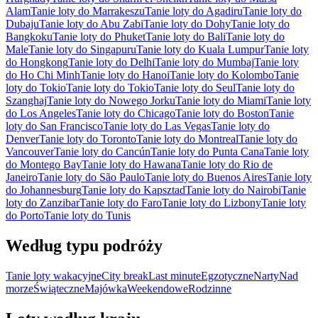
Alam
Tanie loty do Marrakeszu
Tanie loty do Agadiru
Tanie loty do
Dubaju
Tanie loty do Abu Zabi
Tanie loty do Dohy
Tanie loty do
Bangkoku
Tanie loty do Phuket
Tanie loty do Bali
Tanie loty do
Male
Tanie loty do Singapuru
Tanie loty do Kuala Lumpur
Tanie loty
do Hongkong
Tanie loty do Delhi
Tanie loty do Mumbaj
Tanie loty
do Ho Chi Minh
Tanie loty do Hanoi
Tanie loty do Kolombo
Tanie
loty do Tokio
Tanie loty do Tokio
Tanie loty do Seul
Tanie loty do
Szanghaj
Tanie loty do Nowego Jorku
Tanie loty do Miami
Tanie loty
do Los Angeles
Tanie loty do Chicago
Tanie loty do Boston
Tanie
loty do San Francisco
Tanie loty do Las Vegas
Tanie loty do
Denver
Tanie loty do Toronto
Tanie loty do Montreal
Tanie loty do
Vancouver
Tanie loty do Cancún
Tanie loty do Punta Cana
Tanie loty
do Montego Bay
Tanie loty do Hawana
Tanie loty do Rio de
Janeiro
Tanie loty do São Paulo
Tanie loty do Buenos Aires
Tanie loty
do Johannesburg
Tanie loty do Kapsztad
Tanie loty do Nairobi
Tanie
loty do Zanzibar
Tanie loty do Faro
Tanie loty do Lizbony
Tanie loty
do Porto
Tanie loty do Tunis
Według typu podróży
Tanie loty wakacyjne
City break
Last minute
Egzotyczne
Narty
Nad
morze
Świąteczne
Majówka
Weekendowe
Rodzinne