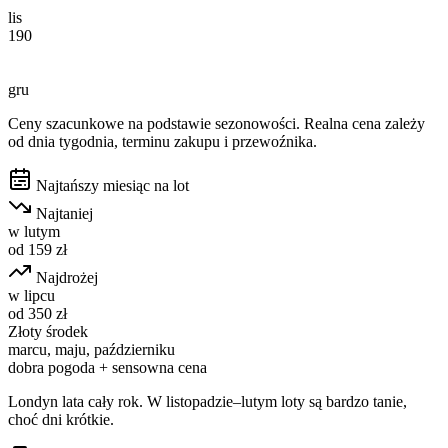
lis
190
gru
Ceny szacunkowe na podstawie sezonowości. Realna cena zależy
od dnia tygodnia, terminu zakupu i przewoźnika.
Najtańszy miesiąc na lot
Najtaniej
w
lutym
od
159
zł
Najdrożej
w
lipcu
od
350
zł
Złoty środek
marcu, maju, październiku
dobra pogoda + sensowna cena
Londyn lata cały rok. W listopadzie–lutym loty są bardzo tanie,
choć dni krótkie.