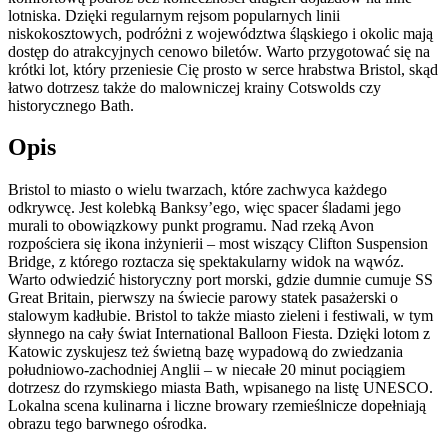
lotniska. Dzięki regularnym rejsom popularnych linii
niskokosztowych, podróżni z województwa śląskiego i okolic mają
dostęp do atrakcyjnych cenowo biletów. Warto przygotować się na
krótki lot, który przeniesie Cię prosto w serce hrabstwa Bristol, skąd
łatwo dotrzesz także do malowniczej krainy Cotswolds czy
historycznego Bath.
Opis
Bristol to miasto o wielu twarzach, które zachwyca każdego
odkrywcę. Jest kolebką Banksy’ego, więc spacer śladami jego
murali to obowiązkowy punkt programu. Nad rzeką Avon
rozpościera się ikona inżynierii – most wiszący Clifton Suspension
Bridge, z którego roztacza się spektakularny widok na wąwóz.
Warto odwiedzić historyczny port morski, gdzie dumnie cumuje SS
Great Britain, pierwszy na świecie parowy statek pasażerski o
stalowym kadłubie. Bristol to także miasto zieleni i festiwali, w tym
słynnego na cały świat International Balloon Fiesta. Dzięki lotom z
Katowic zyskujesz też świetną bazę wypadową do zwiedzania
południowo-zachodniej Anglii – w niecałe 20 minut pociągiem
dotrzesz do rzymskiego miasta Bath, wpisanego na listę UNESCO.
Lokalna scena kulinarna i liczne browary rzemieślnicze dopełniają
obrazu tego barwnego ośrodka.