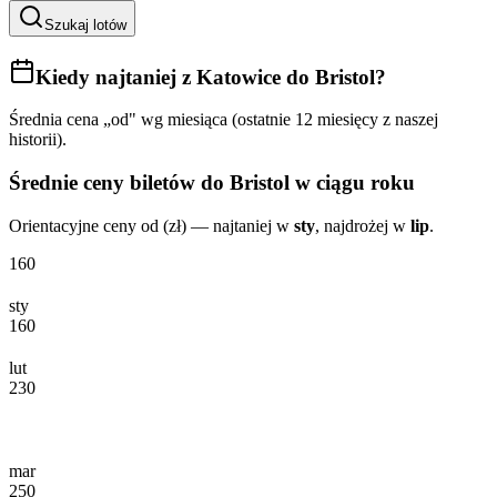
Szukaj lotów
Kiedy najtaniej
z Katowice do Bristol
?
Średnia cena „od" wg miesiąca (ostatnie 12 miesięcy z naszej
historii).
Średnie ceny biletów
do Bristol
w ciągu roku
Orientacyjne ceny od (zł) — najtaniej w
sty
, najdrożej w
lip
.
160
sty
160
lut
230
mar
250