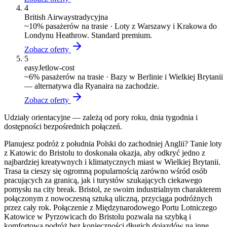
4
British Airways
tradycyjna
~
10
% pasażerów na trasie ·
Loty z Warszawy i Krakowa do
Londynu Heathrow. Standard premium.
Zobacz oferty
5
easyJet
low-cost
~
6
% pasażerów na trasie ·
Bazy w Berlinie i Wielkiej Brytanii
— alternatywa dla Ryanaira na zachodzie.
Zobacz oferty
Udziały orientacyjne — zależą od pory roku, dnia tygodnia i
dostępności bezpośrednich połączeń.
Planujesz podróż z południa Polski do zachodniej Anglii? Tanie loty
z Katowic do Bristolu to doskonała okazja, aby odkryć jedno z
najbardziej kreatywnych i klimatycznych miast w Wielkiej Brytanii.
Trasa ta cieszy się ogromną popularnością zarówno wśród osób
pracujących za granicą, jak i turystów szukających ciekawego
pomysłu na city break. Bristol, ze swoim industrialnym charakterem
połączonym z nowoczesną sztuką uliczną, przyciąga podróżnych
przez cały rok. Połączenie z Międzynarodowego Portu Lotniczego
Katowice w Pyrzowicach do Bristolu pozwala na szybką i
komfortową podróż bez konieczności długich dojazdów na inne