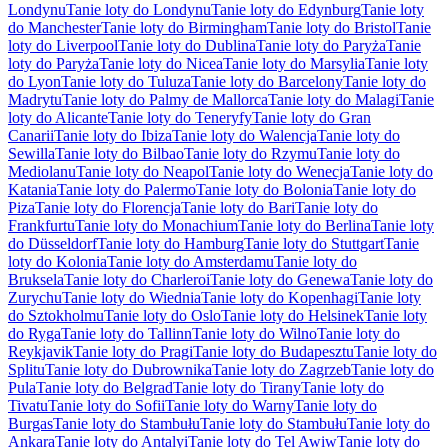
Londynu
Tanie loty do Londynu
Tanie loty do Edynburg
Tanie loty
do Manchester
Tanie loty do Birmingham
Tanie loty do Bristol
Tanie
loty do Liverpool
Tanie loty do Dublina
Tanie loty do Paryża
Tanie
loty do Paryża
Tanie loty do Nicea
Tanie loty do Marsylia
Tanie loty
do Lyon
Tanie loty do Tuluza
Tanie loty do Barcelony
Tanie loty do
Madrytu
Tanie loty do Palmy de Mallorca
Tanie loty do Malagi
Tanie
loty do Alicante
Tanie loty do Teneryfy
Tanie loty do Gran
Canarii
Tanie loty do Ibiza
Tanie loty do Walencja
Tanie loty do
Sewilla
Tanie loty do Bilbao
Tanie loty do Rzymu
Tanie loty do
Mediolanu
Tanie loty do Neapol
Tanie loty do Wenecja
Tanie loty do
Katania
Tanie loty do Palermo
Tanie loty do Bolonia
Tanie loty do
Piza
Tanie loty do Florencja
Tanie loty do Bari
Tanie loty do
Frankfurtu
Tanie loty do Monachium
Tanie loty do Berlina
Tanie loty
do Düsseldorf
Tanie loty do Hamburg
Tanie loty do Stuttgart
Tanie
loty do Kolonia
Tanie loty do Amsterdamu
Tanie loty do
Bruksela
Tanie loty do Charleroi
Tanie loty do Genewa
Tanie loty do
Zurychu
Tanie loty do Wiednia
Tanie loty do Kopenhagi
Tanie loty
do Sztokholmu
Tanie loty do Oslo
Tanie loty do Helsinek
Tanie loty
do Ryga
Tanie loty do Tallinn
Tanie loty do Wilno
Tanie loty do
Reykjavik
Tanie loty do Pragi
Tanie loty do Budapesztu
Tanie loty do
Splitu
Tanie loty do Dubrownika
Tanie loty do Zagrzeb
Tanie loty do
Pula
Tanie loty do Belgrad
Tanie loty do Tirany
Tanie loty do
Tivatu
Tanie loty do Sofii
Tanie loty do Warny
Tanie loty do
Burgas
Tanie loty do Stambułu
Tanie loty do Stambułu
Tanie loty do
Ankara
Tanie loty do Antalyi
Tanie loty do Tel Awiw
Tanie loty do