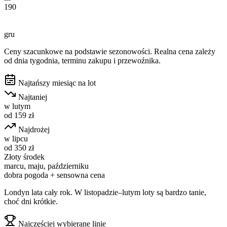
190
gru
Ceny szacunkowe na podstawie sezonowości. Realna cena zależy
od dnia tygodnia, terminu zakupu i przewoźnika.
Najtańszy miesiąc na lot
Najtaniej
w
lutym
od
159
zł
Najdrożej
w
lipcu
od
350
zł
Złoty środek
marcu, maju, październiku
dobra pogoda + sensowna cena
Londyn lata cały rok. W listopadzie–lutym loty są bardzo tanie,
choć dni krótkie.
Najczęściej wybierane linie