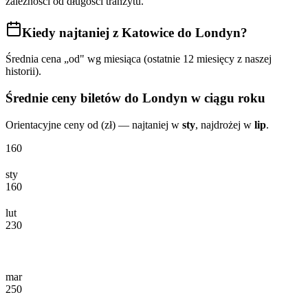
zależności od długości tranzytu.
Kiedy najtaniej
z Katowice do Londyn
?
Średnia cena „od" wg miesiąca (ostatnie 12 miesięcy z naszej
historii).
Średnie ceny biletów
do Londyn
w ciągu roku
Orientacyjne ceny od (zł) — najtaniej w
sty
, najdrożej w
lip
.
160
sty
160
lut
230
mar
250