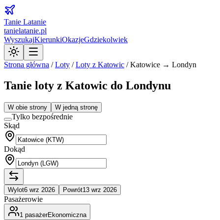
Tanie Latanie
tanielatanie.pl
Wyszukaj
Kierunki
Okazje
Gdziekolwiek
Strona główna
/
Loty
/
Loty z
Katowic
/
Katowice → Londyn
Tanie loty z Katowic do Londynu
W obie strony
W jedną stronę
Tylko bezpośrednie
Skąd
Dokąd
Wylot
6 wrz 2026
Powrót
13 wrz 2026
Pasażerowie
1
pasażer
Ekonomiczna