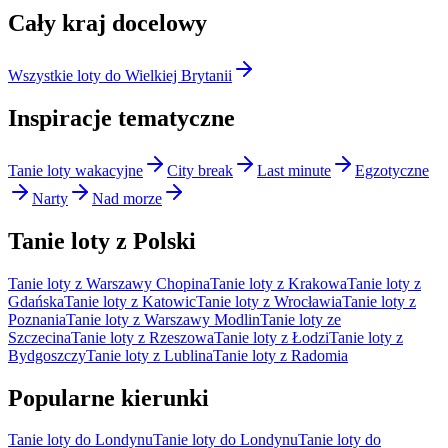
Cały kraj docelowy
Wszystkie loty do Wielkiej Brytanii
Inspiracje tematyczne
Tanie loty wakacyjne
City break
Last minute
Egzotyczne
Narty
Nad morze
Tanie loty z Polski
Tanie loty z Warszawy Chopina
Tanie loty z Krakowa
Tanie loty z
Gdańska
Tanie loty z Katowic
Tanie loty z Wrocławia
Tanie loty z
Poznania
Tanie loty z Warszawy Modlin
Tanie loty ze
Szczecina
Tanie loty z Rzeszowa
Tanie loty z Łodzi
Tanie loty z
Bydgoszczy
Tanie loty z Lublina
Tanie loty z Radomia
Popularne kierunki
Tanie loty do Londynu
Tanie loty do Londynu
Tanie loty do