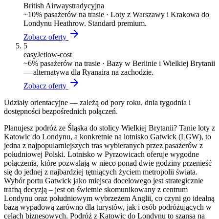
British Airways
tradycyjna
~
10
% pasażerów na trasie ·
Loty z Warszawy i Krakowa do
Londynu Heathrow. Standard premium.
Zobacz oferty
5
easyJet
low-cost
~
6
% pasażerów na trasie ·
Bazy w Berlinie i Wielkiej Brytanii
— alternatywa dla Ryanaira na zachodzie.
Zobacz oferty
Udziały orientacyjne — zależą od pory roku, dnia tygodnia i
dostępności bezpośrednich połączeń.
Planujesz podróż ze Śląska do stolicy Wielkiej Brytanii? Tanie loty z
Katowic do Londynu, a konkretnie na lotnisko Gatwick (LGW), to
jedna z najpopularniejszych tras wybieranych przez pasażerów z
południowej Polski. Lotnisko w Pyrzowicach oferuje wygodne
połączenia, które pozwalają w nieco ponad dwie godziny przenieść
się do jednej z najbardziej tętniących życiem metropolii świata.
Wybór portu Gatwick jako miejsca docelowego jest strategicznie
trafną decyzją – jest on świetnie skomunikowany z centrum
Londynu oraz południowym wybrzeżem Anglii, co czyni go idealną
bazą wypadową zarówno dla turystów, jak i osób podróżujących w
celach biznesowych. Podróż z Katowic do Londynu to szansa na