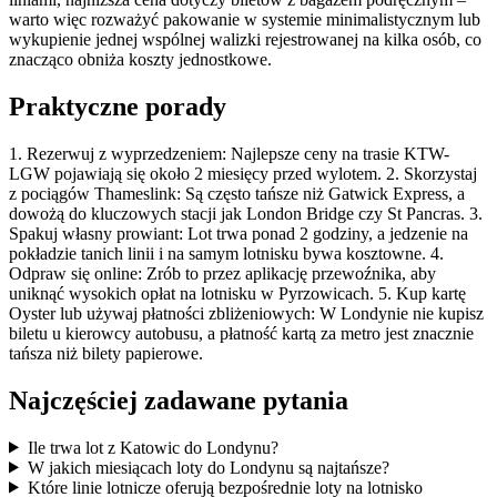
warto więc rozważyć pakowanie w systemie minimalistycznym lub
wykupienie jednej wspólnej walizki rejestrowanej na kilka osób, co
znacząco obniża koszty jednostkowe.
Praktyczne porady
1. Rezerwuj z wyprzedzeniem: Najlepsze ceny na trasie KTW-
LGW pojawiają się około 2 miesięcy przed wylotem. 2. Skorzystaj
z pociągów Thameslink: Są często tańsze niż Gatwick Express, a
dowożą do kluczowych stacji jak London Bridge czy St Pancras. 3.
Spakuj własny prowiant: Lot trwa ponad 2 godziny, a jedzenie na
pokładzie tanich linii i na samym lotnisku bywa kosztowne. 4.
Odpraw się online: Zrób to przez aplikację przewoźnika, aby
uniknąć wysokich opłat na lotnisku w Pyrzowicach. 5. Kup kartę
Oyster lub używaj płatności zbliżeniowych: W Londynie nie kupisz
biletu u kierowcy autobusu, a płatność kartą za metro jest znacznie
tańsza niż bilety papierowe.
Najczęściej zadawane pytania
Ile trwa lot z Katowic do Londynu?
W jakich miesiącach loty do Londynu są najtańsze?
Które linie lotnicze oferują bezpośrednie loty na lotnisko