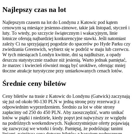
Najlepszy czas na lot
Najlepszym czasem na lot do Londynu z Katowic pod kątem
cenowym są miesiące jesienno-zimowe, takie jak listopad, styczeń i
luty. To wtedy, po szczycie świątecznym i wakacyjnym, linie
lotnicze oferują najbardziej konkurencyjne stawki. Jeśli natomiast
zależy Ci na sprzyjającej pogodzie do spacerów po Hyde Parku czy
zwiedzania Greenwich, wybierz się w podróż w maju lub czerwcu.
W tych miesiącach Londyn kwitnie, dni są najdłuższe, a opady
deszczu statystycznie rzadsze niż jesienią. Warto jednak pamiętać,
że marzec i kwiecień również mogą być urokliwe, oferując mniej
tłoczne atrakcje turystyczne przy umiarkowanych cenach lotów.
Średnie ceny biletów
Ceny biletów na trasie z Katowic do Londynu (Gatwick) zaczynają
się już od około 90-130 PLN w jedną stronę przy rezerwacji z
odpowiednim wyprzedzeniem. Średnio za lot w obie strony
zapłacimy od 250 do 450 PLN. Aby zaoszczędzić, warto unikać
lotów w piątki i niedziele, kiedy popyt jest najwyższy ze względu
na podróżnych weekendowych. Najkorzystniejsze oferty pojawiają
się zazwyczaj we wtorki i środy. Pamiętaj, że podróżując tanimi
liniami, najniższa cena dotyczy biletów z bagażem podręcznym –