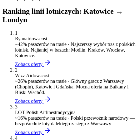
Ranking linii lotniczych:
Katowice
→
Londyn
1
Ryanair
low-cost
~
42
% pasażerów na trasie ·
Najszerszy wybór tras z polskich
lotnisk. Najtaniej w bazach: Modlin, Kraków, Wrocław,
Katowice.
Zobacz oferty
2
Wizz Air
low-cost
~
26
% pasażerów na trasie ·
Główny gracz z Warszawy
(Chopin), Katowic i Gdańska. Mocna oferta na Bałkany i
Bliski Wschód.
Zobacz oferty
3
LOT Polish Airlines
tradycyjna
~
16
% pasażerów na trasie ·
Polski przewoźnik narodowy —
bezpośrednie loty dalekiego zasięgu z Warszawy.
Zobacz oferty
4