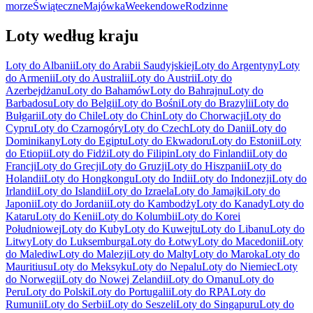
morze
Świąteczne
Majówka
Weekendowe
Rodzinne
Loty według kraju
Loty do Albanii
Loty do Arabii Saudyjskiej
Loty do Argentyny
Loty
do Armenii
Loty do Australii
Loty do Austrii
Loty do
Azerbejdżanu
Loty do Bahamów
Loty do Bahrajnu
Loty do
Barbadosu
Loty do Belgii
Loty do Bośni
Loty do Brazylii
Loty do
Bułgarii
Loty do Chile
Loty do Chin
Loty do Chorwacji
Loty do
Cypru
Loty do Czarnogóry
Loty do Czech
Loty do Danii
Loty do
Dominikany
Loty do Egiptu
Loty do Ekwadoru
Loty do Estonii
Loty
do Etiopii
Loty do Fidżi
Loty do Filipin
Loty do Finlandii
Loty do
Francji
Loty do Grecji
Loty do Gruzji
Loty do Hiszpanii
Loty do
Holandii
Loty do Hongkongu
Loty do Indii
Loty do Indonezji
Loty do
Irlandii
Loty do Islandii
Loty do Izraela
Loty do Jamajki
Loty do
Japonii
Loty do Jordanii
Loty do Kambodży
Loty do Kanady
Loty do
Kataru
Loty do Kenii
Loty do Kolumbii
Loty do Korei
Południowej
Loty do Kuby
Loty do Kuwejtu
Loty do Libanu
Loty do
Litwy
Loty do Luksemburga
Loty do Łotwy
Loty do Macedonii
Loty
do Malediw
Loty do Malezji
Loty do Malty
Loty do Maroka
Loty do
Mauritiusu
Loty do Meksyku
Loty do Nepalu
Loty do Niemiec
Loty
do Norwegii
Loty do Nowej Zelandii
Loty do Omanu
Loty do
Peru
Loty do Polski
Loty do Portugalii
Loty do RPA
Loty do
Rumunii
Loty do Serbii
Loty do Seszeli
Loty do Singapuru
Loty do