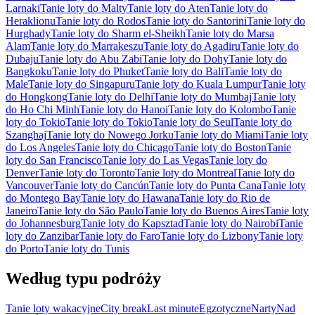
Larnaki
Tanie loty do Malty
Tanie loty do Aten
Tanie loty do
Heraklionu
Tanie loty do Rodos
Tanie loty do Santorini
Tanie loty do
Hurghady
Tanie loty do Sharm el-Sheikh
Tanie loty do Marsa
Alam
Tanie loty do Marrakeszu
Tanie loty do Agadiru
Tanie loty do
Dubaju
Tanie loty do Abu Zabi
Tanie loty do Dohy
Tanie loty do
Bangkoku
Tanie loty do Phuket
Tanie loty do Bali
Tanie loty do
Male
Tanie loty do Singapuru
Tanie loty do Kuala Lumpur
Tanie loty
do Hongkong
Tanie loty do Delhi
Tanie loty do Mumbaj
Tanie loty
do Ho Chi Minh
Tanie loty do Hanoi
Tanie loty do Kolombo
Tanie
loty do Tokio
Tanie loty do Tokio
Tanie loty do Seul
Tanie loty do
Szanghaj
Tanie loty do Nowego Jorku
Tanie loty do Miami
Tanie loty
do Los Angeles
Tanie loty do Chicago
Tanie loty do Boston
Tanie
loty do San Francisco
Tanie loty do Las Vegas
Tanie loty do
Denver
Tanie loty do Toronto
Tanie loty do Montreal
Tanie loty do
Vancouver
Tanie loty do Cancún
Tanie loty do Punta Cana
Tanie loty
do Montego Bay
Tanie loty do Hawana
Tanie loty do Rio de
Janeiro
Tanie loty do São Paulo
Tanie loty do Buenos Aires
Tanie loty
do Johannesburg
Tanie loty do Kapsztad
Tanie loty do Nairobi
Tanie
loty do Zanzibar
Tanie loty do Faro
Tanie loty do Lizbony
Tanie loty
do Porto
Tanie loty do Tunis
Według typu podróży
Tanie loty wakacyjne
City break
Last minute
Egzotyczne
Narty
Nad