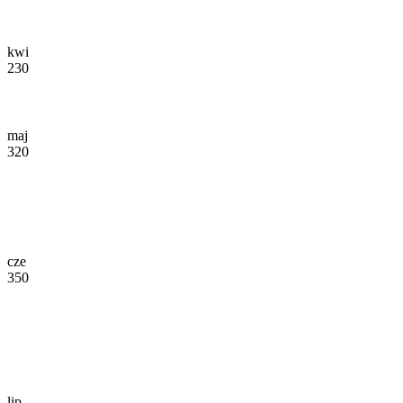
kwi
230
maj
320
cze
350
lip