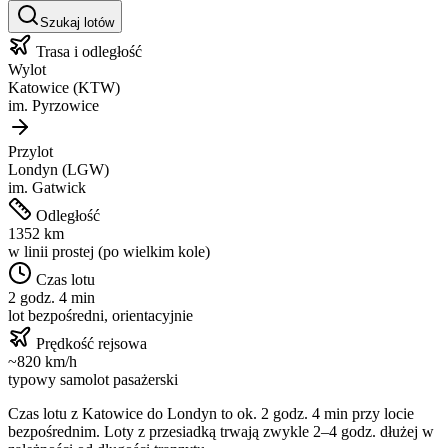
Szukaj lotów
Trasa i odległość
Wylot
Katowice
(
KTW
)
im.
Pyrzowice
Przylot
Londyn
(
LGW
)
im.
Gatwick
Odległość
1352
km
w linii prostej (po wielkim kole)
Czas lotu
2 godz. 4 min
lot bezpośredni, orientacyjnie
Prędkość rejsowa
~
820
km/h
typowy samolot pasażerski
Czas lotu z
Katowice
do
Londyn
to ok.
2 godz. 4 min
przy locie
bezpośrednim. Loty z przesiadką trwają zwykle 2–4 godz. dłużej w