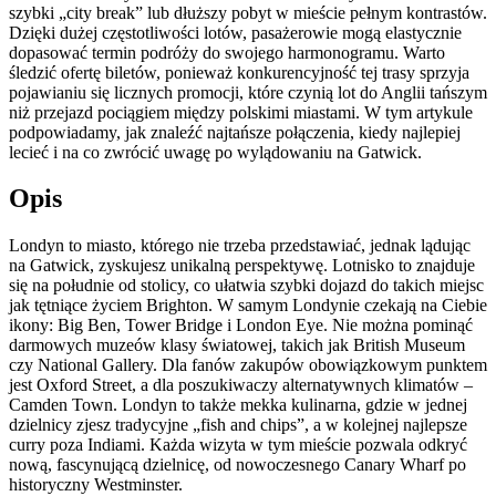
szybki „city break” lub dłuższy pobyt w mieście pełnym kontrastów.
Dzięki dużej częstotliwości lotów, pasażerowie mogą elastycznie
dopasować termin podróży do swojego harmonogramu. Warto
śledzić ofertę biletów, ponieważ konkurencyjność tej trasy sprzyja
pojawianiu się licznych promocji, które czynią lot do Anglii tańszym
niż przejazd pociągiem między polskimi miastami. W tym artykule
podpowiadamy, jak znaleźć najtańsze połączenia, kiedy najlepiej
lecieć i na co zwrócić uwagę po wylądowaniu na Gatwick.
Opis
Londyn to miasto, którego nie trzeba przedstawiać, jednak lądując
na Gatwick, zyskujesz unikalną perspektywę. Lotnisko to znajduje
się na południe od stolicy, co ułatwia szybki dojazd do takich miejsc
jak tętniące życiem Brighton. W samym Londynie czekają na Ciebie
ikony: Big Ben, Tower Bridge i London Eye. Nie można pominąć
darmowych muzeów klasy światowej, takich jak British Museum
czy National Gallery. Dla fanów zakupów obowiązkowym punktem
jest Oxford Street, a dla poszukiwaczy alternatywnych klimatów –
Camden Town. Londyn to także mekka kulinarna, gdzie w jednej
dzielnicy zjesz tradycyjne „fish and chips”, a w kolejnej najlepsze
curry poza Indiami. Każda wizyta w tym mieście pozwala odkryć
nową, fascynującą dzielnicę, od nowoczesnego Canary Wharf po
historyczny Westminster.