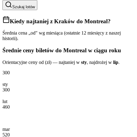
Szukaj lotów
Kiedy najtaniej
z Kraków do Montreal
?
Średnia cena „od" wg miesiąca (ostatnie 12 miesięcy z naszej
historii).
Średnie ceny biletów
do Montreal
w ciągu roku
Orientacyjne ceny od (zł) — najtaniej w
sty
, najdrożej w
lip
.
300
sty
300
lut
460
mar
520