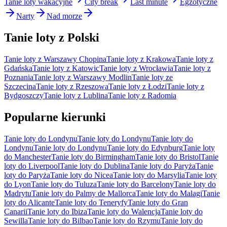
Tanie loty wakacyjne
City break
Last minute
Egzotyczne
Narty
Nad morze
Tanie loty z Polski
Tanie loty z Warszawy Chopina
Tanie loty z Krakowa
Tanie loty z
Gdańska
Tanie loty z Katowic
Tanie loty z Wrocławia
Tanie loty z
Poznania
Tanie loty z Warszawy Modlin
Tanie loty ze
Szczecina
Tanie loty z Rzeszowa
Tanie loty z Łodzi
Tanie loty z
Bydgoszczy
Tanie loty z Lublina
Tanie loty z Radomia
Popularne kierunki
Tanie loty do Londynu
Tanie loty do Londynu
Tanie loty do
Londynu
Tanie loty do Londynu
Tanie loty do Edynburg
Tanie loty
do Manchester
Tanie loty do Birmingham
Tanie loty do Bristol
Tanie
loty do Liverpool
Tanie loty do Dublina
Tanie loty do Paryża
Tanie
loty do Paryża
Tanie loty do Nicea
Tanie loty do Marsylia
Tanie loty
do Lyon
Tanie loty do Tuluza
Tanie loty do Barcelony
Tanie loty do
Madrytu
Tanie loty do Palmy de Mallorca
Tanie loty do Malagi
Tanie
loty do Alicante
Tanie loty do Teneryfy
Tanie loty do Gran
Canarii
Tanie loty do Ibiza
Tanie loty do Walencja
Tanie loty do
Sewilla
Tanie loty do Bilbao
Tanie loty do Rzymu
Tanie loty do