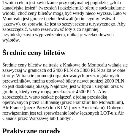
Twoim celem jest zwiedzanie przy optymalnej pogodzie, „złota
kanadyjska jesień” (wrzesień i październik) oferuje spektakularne
widoki, choć ceny biletów mogą być wtedy nieco wyższe. Lato w
Montrealu jest gorące i pełne festiwali (m.in. słynny festiwal
jazzowy), co sprawia, że jest to szczyt sezonu turystycznego. Aby
zaoszczędzić, warto rezerwować loty z co najmniej
trzymiesięcznym wyprzedzeniem, unikając weekendowych
wylotów.
Średnie ceny biletów
Średnie ceny biletów na trasie z Krakowa do Montrealu wahają się
zazwyczaj w granicach od 2400 PLN do 3800 PLN za lot w obie
strony. W trakcie promocji organizowanych przez regularnych
przewoźników, można upolować bilety nawet poniżej 2000 PLN,
co jest doskonałą okazją. Najdrożej jest w lipcu i sierpniu oraz w
grudniu, kiedy ceny mogą przekraczać 4500 PLN. Aby
zaoszczędzić, warto szukać połączeń z jedną przesiadką
operowanych przez Lufthansę (przez Frankfurt lub Monachium),
Air France (przez Paryż) lub KLM (przez Amsterdam). Dobrym
rozwiązaniem jest też sprawdzanie lotów łączonych LOT-u z Air
Canada przez Warszawę lub Londyn.
Praktyczne porady