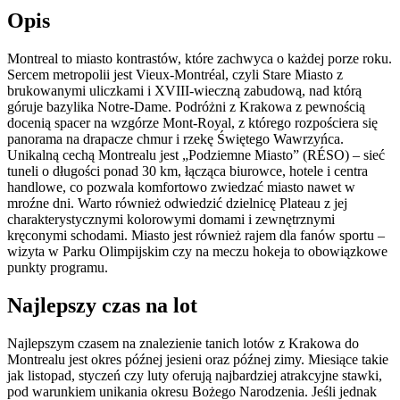
Opis
Montreal to miasto kontrastów, które zachwyca o każdej porze roku.
Sercem metropolii jest Vieux-Montréal, czyli Stare Miasto z
brukowanymi uliczkami i XVIII-wieczną zabudową, nad którą
góruje bazylika Notre-Dame. Podróżni z Krakowa z pewnością
docenią spacer na wzgórze Mont-Royal, z którego rozpościera się
panorama na drapacze chmur i rzekę Świętego Wawrzyńca.
Unikalną cechą Montrealu jest „Podziemne Miasto” (RÉSO) – sieć
tuneli o długości ponad 30 km, łącząca biurowce, hotele i centra
handlowe, co pozwala komfortowo zwiedzać miasto nawet w
mroźne dni. Warto również odwiedzić dzielnicę Plateau z jej
charakterystycznymi kolorowymi domami i zewnętrznymi
kręconymi schodami. Miasto jest również rajem dla fanów sportu –
wizyta w Parku Olimpijskim czy na meczu hokeja to obowiązkowe
punkty programu.
Najlepszy czas na lot
Najlepszym czasem na znalezienie tanich lotów z Krakowa do
Montrealu jest okres późnej jesieni oraz późnej zimy. Miesiące takie
jak listopad, styczeń czy luty oferują najbardziej atrakcyjne stawki,
pod warunkiem unikania okresu Bożego Narodzenia. Jeśli jednak