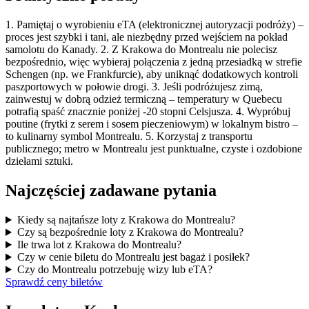
1. Pamiętaj o wyrobieniu eTA (elektronicznej autoryzacji podróży) –
proces jest szybki i tani, ale niezbędny przed wejściem na pokład
samolotu do Kanady. 2. Z Krakowa do Montrealu nie polecisz
bezpośrednio, więc wybieraj połączenia z jedną przesiadką w strefie
Schengen (np. we Frankfurcie), aby uniknąć dodatkowych kontroli
paszportowych w połowie drogi. 3. Jeśli podróżujesz zimą,
zainwestuj w dobrą odzież termiczną – temperatury w Quebecu
potrafią spaść znacznie poniżej -20 stopni Celsjusza. 4. Wypróbuj
poutine (frytki z serem i sosem pieczeniowym) w lokalnym bistro –
to kulinarny symbol Montrealu. 5. Korzystaj z transportu
publicznego; metro w Montrealu jest punktualne, czyste i ozdobione
dziełami sztuki.
Najczęściej zadawane pytania
Kiedy są najtańsze loty z Krakowa do Montrealu?
Czy są bezpośrednie loty z Krakowa do Montrealu?
Ile trwa lot z Krakowa do Montrealu?
Czy w cenie biletu do Montrealu jest bagaż i posiłek?
Czy do Montrealu potrzebuję wizy lub eTA?
Sprawdź ceny biletów