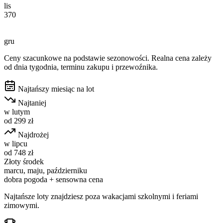
lis
370
gru
Ceny szacunkowe na podstawie sezonowości. Realna cena zależy
od dnia tygodnia, terminu zakupu i przewoźnika.
Najtańszy miesiąc na lot
Najtaniej
w
lutym
od
299
zł
Najdrożej
w
lipcu
od
748
zł
Złoty środek
marcu, maju, październiku
dobra pogoda + sensowna cena
Najtańsze loty znajdziesz poza wakacjami szkolnymi i feriami
zimowymi.