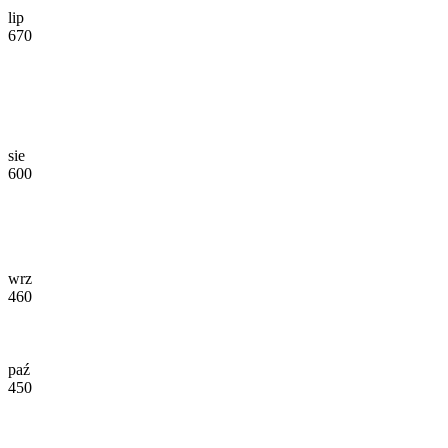
lip
670
sie
600
wrz
460
paź
450