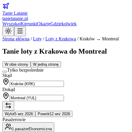
Tanie Latanie
tanielatanie.pl
Wyszukaj
Kierunki
Okazje
Gdziekolwiek
Strona główna
/
Loty
/
Loty z
Krakowa
/
Kraków → Montreal
Tanie loty z Krakowa do Montreal
W obie strony
W jedną stronę
Tylko bezpośrednie
Skąd
Dokąd
Wylot
5 wrz 2026
Powrót
12 wrz 2026
Pasażerowie
1
pasażer
Ekonomiczna