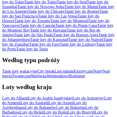
loty do Tokio
Tanie loty do Tokio
Tanie loty do Seul
Tanie loty do
Szanghaj
Tanie loty do Nowego Jorku
Tanie loty do Miami
Tanie loty
do Los Angeles
Tanie loty do Chicago
Tanie loty do Boston
Tanie
loty do San Francisco
Tanie loty do Las Vegas
Tanie loty do
Denver
Tanie loty do Toronto
Tanie loty do Montreal
Tanie loty do
Vancouver
Tanie loty do Cancún
Tanie loty do Punta Cana
Tanie loty
do Montego Bay
Tanie loty do Hawana
Tanie loty do Rio de
Janeiro
Tanie loty do São Paulo
Tanie loty do Buenos Aires
Tanie loty
do Johannesburg
Tanie loty do Kapsztad
Tanie loty do Nairobi
Tanie
loty do Zanzibar
Tanie loty do Faro
Tanie loty do Lizbony
Tanie loty
do Porto
Tanie loty do Tunis
Według typu podróży
Tanie loty wakacyjne
City break
Last minute
Egzotyczne
Narty
Nad
morze
Świąteczne
Majówka
Weekendowe
Rodzinne
Loty według kraju
Loty do Albanii
Loty do Arabii Saudyjskiej
Loty do Argentyny
Loty
do Armenii
Loty do Australii
Loty do Austrii
Loty do
Azerbejdżanu
Loty do Bahamów
Loty do Bahrajnu
Loty do
Barbadosu
Loty do Belgii
Loty do Bośni
Loty do Brazylii
Loty do
Bułgarii
Loty do Chile
Loty do Chin
Loty do Chorwacji
Loty do