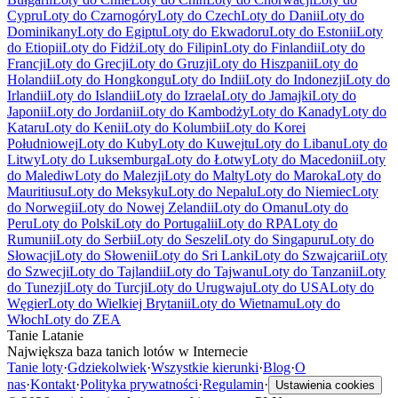
Cypru
Loty do Czarnogóry
Loty do Czech
Loty do Danii
Loty do
Dominikany
Loty do Egiptu
Loty do Ekwadoru
Loty do Estonii
Loty
do Etiopii
Loty do Fidżi
Loty do Filipin
Loty do Finlandii
Loty do
Francji
Loty do Grecji
Loty do Gruzji
Loty do Hiszpanii
Loty do
Holandii
Loty do Hongkongu
Loty do Indii
Loty do Indonezji
Loty do
Irlandii
Loty do Islandii
Loty do Izraela
Loty do Jamajki
Loty do
Japonii
Loty do Jordanii
Loty do Kambodży
Loty do Kanady
Loty do
Kataru
Loty do Kenii
Loty do Kolumbii
Loty do Korei
Południowej
Loty do Kuby
Loty do Kuwejtu
Loty do Libanu
Loty do
Litwy
Loty do Luksemburga
Loty do Łotwy
Loty do Macedonii
Loty
do Malediw
Loty do Malezji
Loty do Malty
Loty do Maroka
Loty do
Mauritiusu
Loty do Meksyku
Loty do Nepalu
Loty do Niemiec
Loty
do Norwegii
Loty do Nowej Zelandii
Loty do Omanu
Loty do
Peru
Loty do Polski
Loty do Portugalii
Loty do RPA
Loty do
Rumunii
Loty do Serbii
Loty do Seszeli
Loty do Singapuru
Loty do
Słowacji
Loty do Słowenii
Loty do Sri Lanki
Loty do Szwajcarii
Loty
do Szwecji
Loty do Tajlandii
Loty do Tajwanu
Loty do Tanzanii
Loty
do Tunezji
Loty do Turcji
Loty do Urugwaju
Loty do USA
Loty do
Węgier
Loty do Wielkiej Brytanii
Loty do Wietnamu
Loty do
Włoch
Loty do ZEA
Tanie Latanie
Największa baza tanich lotów w Internecie
Tanie loty
·
Gdziekolwiek
·
Wszystkie kierunki
·
Blog
·
O
nas
·
Kontakt
·
Polityka prywatności
·
Regulamin
·
Ustawienia cookies