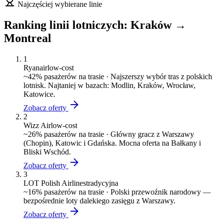
Najczęściej wybierane linie
Ranking linii lotniczych:
Kraków
→
Montreal
1
Ryanair
low-cost
~
42
% pasażerów na trasie ·
Najszerszy wybór tras z polskich
lotnisk. Najtaniej w bazach: Modlin, Kraków, Wrocław,
Katowice.
Zobacz oferty
2
Wizz Air
low-cost
~
26
% pasażerów na trasie ·
Główny gracz z Warszawy
(Chopin), Katowic i Gdańska. Mocna oferta na Bałkany i
Bliski Wschód.
Zobacz oferty
3
LOT Polish Airlines
tradycyjna
~
16
% pasażerów na trasie ·
Polski przewoźnik narodowy —
bezpośrednie loty dalekiego zasięgu z Warszawy.
Zobacz oferty