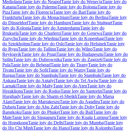
Mediolanu
Tanie loty do Neapol
Tanie loty do Wenecja
Tanie loty do
Katania
Tanie loty do Palermo
Tanie loty do Bolonia
Tanie loty do
Piza
Tanie loty do Florencja
Tanie loty do Bari
Tanie loty do
Frankfurtu
Tanie loty do Monachium
Tanie loty do Berlina
Tanie loty
do Düsseldorf
Tanie loty do Hamburg
Tanie loty do Stuttgart
Tanie
loty do Kolonia
Tanie loty do Amsterdamu
Tanie loty do
Bruksela
Tanie loty do Charleroi
Tanie loty do Genewa
Tanie loty do
Zurychu
Tanie loty do Wiednia
Tanie loty do Kopenhagi
Tanie loty
do Sztokholmu
Tanie loty do Oslo
Tanie loty do Helsinek
Tanie loty
do Ryga
Tanie loty do Tallinn
Tanie loty do Wilno
Tanie loty do
Reykjavik
Tanie loty do Pragi
Tanie loty do Budapesztu
Tanie loty do
Splitu
Tanie loty do Dubrownika
Tanie loty do Zagrzeb
Tanie loty do
Pula
Tanie loty do Belgrad
Tanie loty do Tirany
Tanie loty do
Tivatu
Tanie loty do Sofii
Tanie loty do Warny
Tanie loty do
Burgas
Tanie loty do Stambułu
Tanie loty do Stambułu
Tanie loty do
Ankara
Tanie loty do Antalyi
Tanie loty do Tel Awiw
Tanie loty do
Larnaki
Tanie loty do Malty
Tanie loty do Aten
Tanie loty do
Heraklionu
Tanie loty do Rodos
Tanie loty do Santorini
Tanie loty do
Hurghady
Tanie loty do Sharm el-Sheikh
Tanie loty do Marsa
Alam
Tanie loty do Marrakeszu
Tanie loty do Agadiru
Tanie loty do
Dubaju
Tanie loty do Abu Zabi
Tanie loty do Dohy
Tanie loty do
Bangkoku
Tanie loty do Phuket
Tanie loty do Bali
Tanie loty do
Male
Tanie loty do Singapuru
Tanie loty do Kuala Lumpur
Tanie loty
do Hongkong
Tanie loty do Delhi
Tanie loty do Mumbaj
Tanie loty
do Ho Chi Minh
Tanie loty do Hanoi
Tanie loty do Kolombo
Tanie