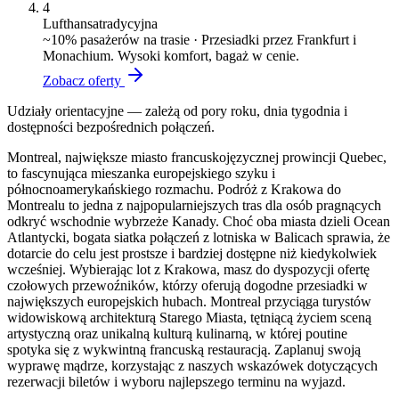
4
Lufthansa
tradycyjna
~
10
% pasażerów na trasie ·
Przesiadki przez Frankfurt i
Monachium. Wysoki komfort, bagaż w cenie.
Zobacz oferty
Udziały orientacyjne — zależą od pory roku, dnia tygodnia i
dostępności bezpośrednich połączeń.
Montreal, największe miasto francuskojęzycznej prowincji Quebec,
to fascynująca mieszanka europejskiego szyku i
północnoamerykańskiego rozmachu. Podróż z Krakowa do
Montrealu to jedna z najpopularniejszych tras dla osób pragnących
odkryć wschodnie wybrzeże Kanady. Choć oba miasta dzieli Ocean
Atlantycki, bogata siatka połączeń z lotniska w Balicach sprawia, że
dotarcie do celu jest prostsze i bardziej dostępne niż kiedykolwiek
wcześniej. Wybierając lot z Krakowa, masz do dyspozycji ofertę
czołowych przewoźników, którzy oferują dogodne przesiadki w
największych europejskich hubach. Montreal przyciąga turystów
widowiskową architekturą Starego Miasta, tętniącą życiem sceną
artystyczną oraz unikalną kulturą kulinarną, w której poutine
spotyka się z wykwintną francuską restauracją. Zaplanuj swoją
wyprawę mądrze, korzystając z naszych wskazówek dotyczących
rezerwacji biletów i wyboru najlepszego terminu na wyjazd.