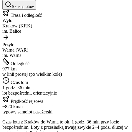
Szukaj lotów
Trasa i odległość
Wylot
Kraków
(
KRK
)
im.
Balice
Przylot
Warna
(
VAR
)
im.
Warna
Odległość
977
km
w linii prostej (po wielkim kole)
Czas lotu
1 godz. 36 min
lot bezpośredni, orientacyjnie
Prędkość rejsowa
~
820
km/h
typowy samolot pasażerski
Czas lotu z
Kraków
do
Warna
to ok.
1 godz. 36 min
przy locie
bezpośrednim. Loty z przesiadką trwają zwykle 2–4 godz. dłużej w