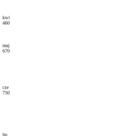
kwi
460
maj
670
cze
750
lip