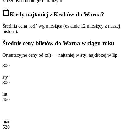
zależności od długości tranzytu.
Kiedy najtaniej
z Kraków do Warna
?
Średnia cena „od" wg miesiąca (ostatnie 12 miesięcy z naszej
historii).
Średnie ceny biletów
do Warna
w ciągu roku
Orientacyjne ceny od (zł) — najtaniej w
sty
, najdrożej w
lip
.
300
sty
300
lut
460
mar
520