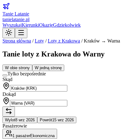
Tanie Latanie
tanielatanie.pl
Wyszukaj
Kierunki
Okazje
Gdziekolwiek
Strona główna
/
Loty
/
Loty z
Krakowa
/
Kraków → Warna
Tanie loty z Krakowa do Warny
W obie strony
W jedną stronę
Tylko bezpośrednie
Skąd
Dokąd
Wylot
8 wrz 2026
Powrót
15 wrz 2026
Pasażerowie
1
pasażer
Ekonomiczna