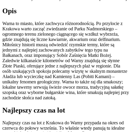
Opis
Warna to miasto, które zachwyca różnorodnością. Po przylocie z
Krakowa warto zacząć zwiedzanie od Parku Nadmorskiego –
ogromnego terenu zielonego ciągnącego się wzdłuż wybrzeża,
gdzie znajdują się liczne kawiarnie, akwarium oraz delfinarium.
Miłośnicy historii muszą odwiedzić rzymskie termy, które są
jednymi z najlepiej zachowanych zabytków tego typu na
Bałkanach, oraz imponujący Sobór Zaśnięcia Matki Bożej.
Zaledwie kilkanaście kilometrów od Warny znajdują się słynne
Złote Piaski, oferujące jedne z najlepszych plaż w regionie. Dla
osób szukających spokoju polecamy wizytę w skalnym monasterze
Aładża lub wycieczkę nad Kamienny Las (Pobiti Kamani) –
unikalny fenomen geologiczny. Warna to także raj dla smakoszy;
lokalne tawerny serwują świeże owoce morza, tradycyjną sałatkę
szopską oraz wyborne bułgarskie wina, które smakują najlepiej przy
zachodzie słońca nad zatoką.
Najlepszy czas na lot
Najlepszy czas na lot z Krakowa do Warny przypada na okres od
czerwca do połowy września. To właśnie wtedy panują tu idealne