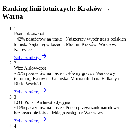
Ranking linii lotniczych:
Kraków
→
Warna
1
Ryanair
low-cost
~
42
% pasażerów na trasie ·
Najszerszy wybór tras z polskich
lotnisk. Najtaniej w bazach: Modlin, Kraków, Wrocław,
Katowice.
Zobacz oferty
2
Wizz Air
low-cost
~
26
% pasażerów na trasie ·
Główny gracz z Warszawy
(Chopin), Katowic i Gdańska. Mocna oferta na Bałkany i
Bliski Wschód.
Zobacz oferty
3
LOT Polish Airlines
tradycyjna
~
16
% pasażerów na trasie ·
Polski przewoźnik narodowy —
bezpośrednie loty dalekiego zasięgu z Warszawy.
Zobacz oferty
4