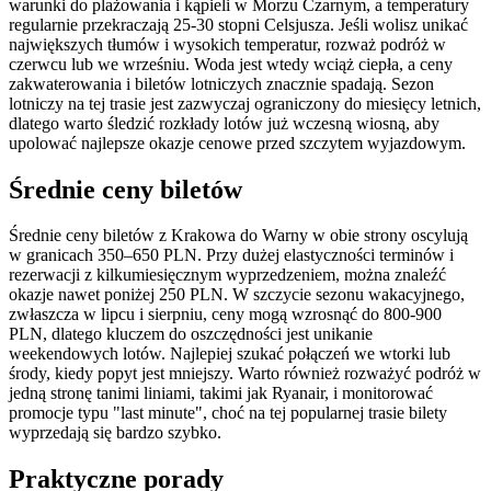
warunki do plażowania i kąpieli w Morzu Czarnym, a temperatury
regularnie przekraczają 25-30 stopni Celsjusza. Jeśli wolisz unikać
największych tłumów i wysokich temperatur, rozważ podróż w
czerwcu lub we wrześniu. Woda jest wtedy wciąż ciepła, a ceny
zakwaterowania i biletów lotniczych znacznie spadają. Sezon
lotniczy na tej trasie jest zazwyczaj ograniczony do miesięcy letnich,
dlatego warto śledzić rozkłady lotów już wczesną wiosną, aby
upolować najlepsze okazje cenowe przed szczytem wyjazdowym.
Średnie ceny biletów
Średnie ceny biletów z Krakowa do Warny w obie strony oscylują
w granicach 350–650 PLN. Przy dużej elastyczności terminów i
rezerwacji z kilkumiesięcznym wyprzedzeniem, można znaleźć
okazje nawet poniżej 250 PLN. W szczycie sezonu wakacyjnego,
zwłaszcza w lipcu i sierpniu, ceny mogą wzrosnąć do 800-900
PLN, dlatego kluczem do oszczędności jest unikanie
weekendowych lotów. Najlepiej szukać połączeń we wtorki lub
środy, kiedy popyt jest mniejszy. Warto również rozważyć podróż w
jedną stronę tanimi liniami, takimi jak Ryanair, i monitorować
promocje typu "last minute", choć na tej popularnej trasie bilety
wyprzedają się bardzo szybko.
Praktyczne porady