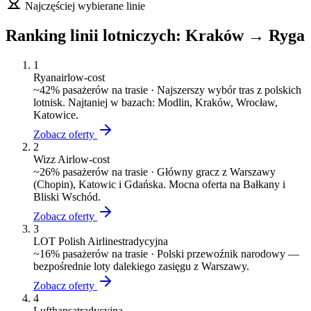
Najczęściej wybierane linie
Ranking linii lotniczych:
Kraków
→
Ryga
1
Ryanair
low-cost
~
42
% pasażerów na trasie ·
Najszerszy wybór tras z polskich
lotnisk. Najtaniej w bazach: Modlin, Kraków, Wrocław,
Katowice.
Zobacz oferty
2
Wizz Air
low-cost
~
26
% pasażerów na trasie ·
Główny gracz z Warszawy
(Chopin), Katowic i Gdańska. Mocna oferta na Bałkany i
Bliski Wschód.
Zobacz oferty
3
LOT Polish Airlines
tradycyjna
~
16
% pasażerów na trasie ·
Polski przewoźnik narodowy —
bezpośrednie loty dalekiego zasięgu z Warszawy.
Zobacz oferty
4
Lufthansa
tradycyjna