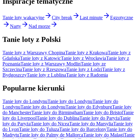
Inspiracje tematyczne
Tanie loty wakacyjne
City break
Last minute
Egzotyczne
Narty
Nad morze
Tanie loty z Polski
Tanie loty z Warszawy Chopina
Tanie loty z Krakowa
Tanie loty z
Gdańska
Tanie loty z Katowic
Tanie loty z Wrocławia
Tanie loty z
Poznania
Tanie loty z Warszawy Modlin
Tanie loty ze
Szczecina
Tanie loty z Rzeszowa
Tanie loty z Łodzi
Tanie loty z
Bydgoszczy
Tanie loty z Lublina
Tanie loty z Radomia
Popularne kierunki
Tanie loty do Londynu
Tanie loty do Londynu
Tanie loty do
Londynu
Tanie loty do Londynu
Tanie loty do Edynburg
Tanie loty
do Manchester
Tanie loty do Birmingham
Tanie loty do Bristol
Tanie
loty do Liverpool
Tanie loty do Dublina
Tanie loty do Paryża
Tanie
loty do Paryża
Tanie loty do Nicea
Tanie loty do Marsylia
Tanie loty
do Lyon
Tanie loty do Tuluza
Tanie loty do Barcelony
Tanie loty do
Madrytu
Tanie loty do Palmy de Mallorca
Tanie loty do Malagi
Tanie