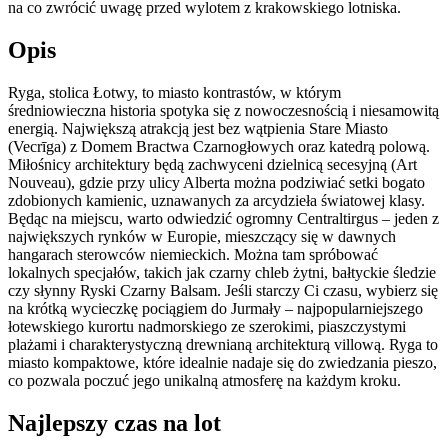
na co zwrócić uwagę przed wylotem z krakowskiego lotniska.
Opis
Ryga, stolica Łotwy, to miasto kontrastów, w którym
średniowieczna historia spotyka się z nowoczesnością i niesamowitą
energią. Największą atrakcją jest bez wątpienia Stare Miasto
(Vecrīga) z Domem Bractwa Czarnogłowych oraz katedrą polową.
Miłośnicy architektury będą zachwyceni dzielnicą secesyjną (Art
Nouveau), gdzie przy ulicy Alberta można podziwiać setki bogato
zdobionych kamienic, uznawanych za arcydzieła światowej klasy.
Będąc na miejscu, warto odwiedzić ogromny Centraltirgus – jeden z
największych rynków w Europie, mieszczący się w dawnych
hangarach sterowców niemieckich. Można tam spróbować
lokalnych specjałów, takich jak czarny chleb żytni, bałtyckie śledzie
czy słynny Ryski Czarny Balsam. Jeśli starczy Ci czasu, wybierz się
na krótką wycieczkę pociągiem do Jurmały – najpopularniejszego
łotewskiego kurortu nadmorskiego ze szerokimi, piaszczystymi
plażami i charakterystyczną drewnianą architekturą villową. Ryga to
miasto kompaktowe, które idealnie nadaje się do zwiedzania pieszo,
co pozwala poczuć jego unikalną atmosferę na każdym kroku.
Najlepszy czas na lot