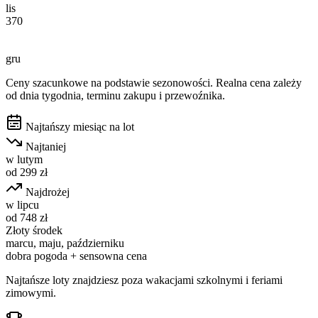
lis
370
gru
Ceny szacunkowe na podstawie sezonowości. Realna cena zależy
od dnia tygodnia, terminu zakupu i przewoźnika.
Najtańszy miesiąc na lot
Najtaniej
w
lutym
od
299
zł
Najdrożej
w
lipcu
od
748
zł
Złoty środek
marcu, maju, październiku
dobra pogoda + sensowna cena
Najtańsze loty znajdziesz poza wakacjami szkolnymi i feriami
zimowymi.