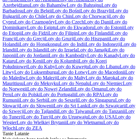
Azerbejdżanu
Loty do Bahamów
Loty do Bahrajnu
Loty do
Barbadosu
Loty do Belgii
Loty do Bośni
Loty do Brazylii
Loty do
Bułgarii
Loty do Chile
Loty do Chin
Loty do Chorwacji
Loty do
Cypru
Loty do Czarnogóry
Loty do Czech
Loty do Danii
Loty do
Dominikany
Loty do Egiptu
Loty do Ekwadoru
Loty do Estonii
Loty
do Etiopii
Loty do Fidżi
Loty do Filipin
Loty do Finlandii
Loty do
Francji
Loty do Grecji
Loty do Gruzji
Loty do Hiszpanii
Loty do
Holandii
Loty do Hongkongu
Loty do Indii
Loty do Indonezji
Loty do
Irlandii
Loty do Islandii
Loty do Izraela
Loty do Jamajki
Loty do
Japonii
Loty do Jordanii
Loty do Kambodży
Loty do Kanady
Loty do
Kataru
Loty do Kenii
Loty do Kolumbii
Loty do Korei
Południowej
Loty do Kuby
Loty do Kuwejtu
Loty do Libanu
Loty do
Litwy
Loty do Luksemburga
Loty do Łotwy
Loty do Macedonii
Loty
do Malediw
Loty do Malezji
Loty do Malty
Loty do Maroka
Loty do
Mauritiusu
Loty do Meksyku
Loty do Nepalu
Loty do Niemiec
Loty
do Norwegii
Loty do Nowej Zelandii
Loty do Omanu
Loty do
Peru
Loty do Polski
Loty do Portugalii
Loty do RPA
Loty do
Rumunii
Loty do Serbii
Loty do Seszeli
Loty do Singapuru
Loty do
Słowacji
Loty do Słowenii
Loty do Sri Lanki
Loty do Szwajcarii
Loty
do Szwecji
Loty do Tajlandii
Loty do Tajwanu
Loty do Tanzanii
Loty
do Tunezji
Loty do Turcji
Loty do Urugwaju
Loty do USA
Loty do
Węgier
Loty do Wielkiej Brytanii
Loty do Wietnamu
Loty do
Włoch
Loty do ZEA
Tanie Latanie