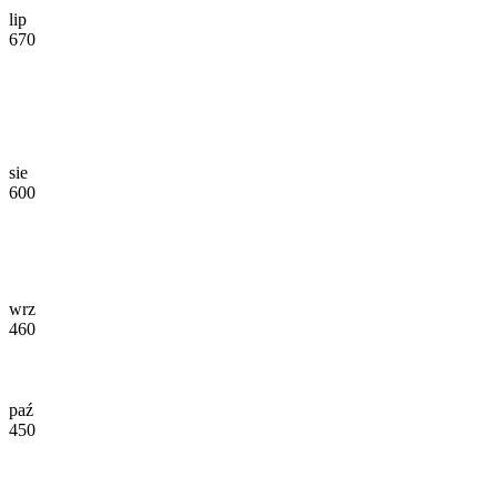
lip
670
sie
600
wrz
460
paź
450