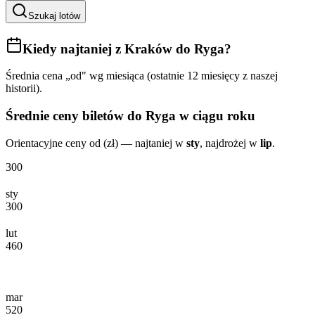
Szukaj lotów
Kiedy najtaniej
z Kraków do Ryga
?
Średnia cena „od" wg miesiąca (ostatnie 12 miesięcy z naszej
historii).
Średnie ceny biletów
do Ryga
w ciągu roku
Orientacyjne ceny od (zł) — najtaniej w
sty
, najdrożej w
lip
.
300
sty
300
lut
460
mar
520