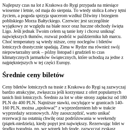
Najlepszy czas na lot z Krakowa do Rygi przypada na miesiące
wiosenne i letnie, od maja do sierpnia. To wtedy stolica Łotwy tętni
życiem, a pogoda sprzyja spacerom wzdłuż Dźwiny i brzegiem
pobliskiego Morza Bałtyckiego. Czerwiec jest szczególnie
wyjątkowy ze względu na białe noce oraz huczne obchody święta
Ligo. Jeśli jednak Twoim celem są tanie loty i chcesz uniknąć
największych tłumów, rozważ podróż w październiku lub marcu.
Choć temperatury są wtedy niższe, ceny noclegów i biletów
lotniczych drastycznie spadają. Zima w Rydze ma również swój
niepowtarzalny urok – późny listopad i grudzień to czas
klimatycznych jarmarków świątecznych, które uchodzą za jedne z
najpiękniejszych w tej części Europy.
Średnie ceny biletów
Ceny biletów lotniczych na trasie z Krakowa do Rygi są zazwyczaj
bardzo atrakcyjne, zwłaszcza jeśli korzystasz z ofert popularnych
tanich linii lotniczych. Średnio za lot w obie strony zapłacisz od 180
PLN do 400 PLN. Najniższe stawki, oscylujące w granicach 140-
160 PLN, można „upolować” z wyprzedzeniem lub w trakcie
wyprzedaży sezonowych. Aby zaoszczędzić, warto unikać
rezerwacji na ostatnią chwilę oraz podróżowania w weekendy
(piątek-niedziela), kiedy popyt jest największy. Rezerwując bilet w
środku tygodnia, np. we wtorek lub środę, zazwyczaj zyskasz