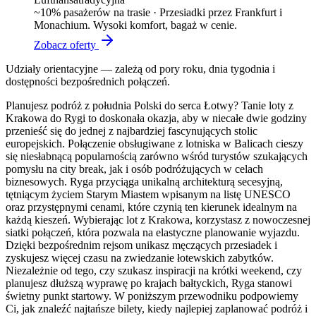
~
10
% pasażerów na trasie ·
Przesiadki przez Frankfurt i
Monachium. Wysoki komfort, bagaż w cenie.
Zobacz oferty
Udziały orientacyjne — zależą od pory roku, dnia tygodnia i
dostępności bezpośrednich połączeń.
Planujesz podróż z południa Polski do serca Łotwy? Tanie loty z
Krakowa do Rygi to doskonała okazja, aby w niecałe dwie godziny
przenieść się do jednej z najbardziej fascynujących stolic
europejskich. Połączenie obsługiwane z lotniska w Balicach cieszy
się niesłabnącą popularnością zarówno wśród turystów szukających
pomysłu na city break, jak i osób podróżujących w celach
biznesowych. Ryga przyciąga unikalną architekturą secesyjną,
tętniącym życiem Starym Miastem wpisanym na listę UNESCO
oraz przystępnymi cenami, które czynią ten kierunek idealnym na
każdą kieszeń. Wybierając lot z Krakowa, korzystasz z nowoczesnej
siatki połączeń, która pozwala na elastyczne planowanie wyjazdu.
Dzięki bezpośrednim rejsom unikasz męczących przesiadek i
zyskujesz więcej czasu na zwiedzanie łotewskich zabytków.
Niezależnie od tego, czy szukasz inspiracji na krótki weekend, czy
planujesz dłuższą wyprawę po krajach bałtyckich, Ryga stanowi
świetny punkt startowy. W poniższym przewodniku podpowiemy
Ci, jak znaleźć najtańsze bilety, kiedy najlepiej zaplanować podróż i