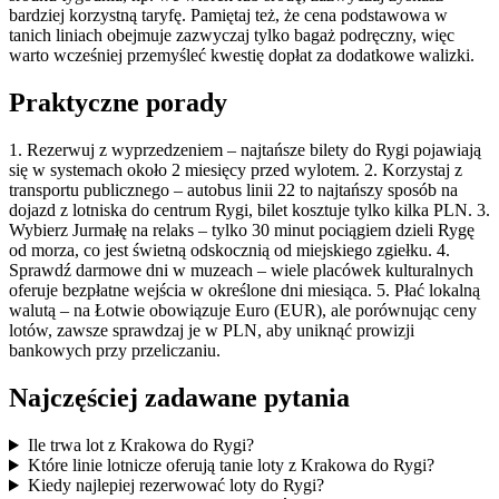
bardziej korzystną taryfę. Pamiętaj też, że cena podstawowa w
tanich liniach obejmuje zazwyczaj tylko bagaż podręczny, więc
warto wcześniej przemyśleć kwestię dopłat za dodatkowe walizki.
Praktyczne porady
1. Rezerwuj z wyprzedzeniem – najtańsze bilety do Rygi pojawiają
się w systemach około 2 miesięcy przed wylotem. 2. Korzystaj z
transportu publicznego – autobus linii 22 to najtańszy sposób na
dojazd z lotniska do centrum Rygi, bilet kosztuje tylko kilka PLN. 3.
Wybierz Jurmałę na relaks – tylko 30 minut pociągiem dzieli Rygę
od morza, co jest świetną odskocznią od miejskiego zgiełku. 4.
Sprawdź darmowe dni w muzeach – wiele placówek kulturalnych
oferuje bezpłatne wejścia w określone dni miesiąca. 5. Płać lokalną
walutą – na Łotwie obowiązuje Euro (EUR), ale porównując ceny
lotów, zawsze sprawdzaj je w PLN, aby uniknąć prowizji
bankowych przy przeliczaniu.
Najczęściej zadawane pytania
Ile trwa lot z Krakowa do Rygi?
Które linie lotnicze oferują tanie loty z Krakowa do Rygi?
Kiedy najlepiej rezerwować loty do Rygi?