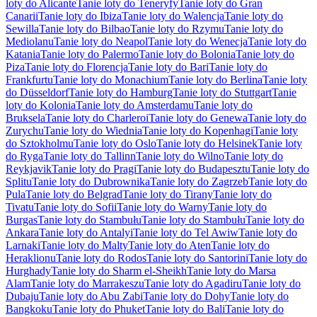
loty do Alicante
Tanie loty do Teneryfy
Tanie loty do Gran
Canarii
Tanie loty do Ibiza
Tanie loty do Walencja
Tanie loty do
Sewilla
Tanie loty do Bilbao
Tanie loty do Rzymu
Tanie loty do
Mediolanu
Tanie loty do Neapol
Tanie loty do Wenecja
Tanie loty do
Katania
Tanie loty do Palermo
Tanie loty do Bolonia
Tanie loty do
Piza
Tanie loty do Florencja
Tanie loty do Bari
Tanie loty do
Frankfurtu
Tanie loty do Monachium
Tanie loty do Berlina
Tanie loty
do Düsseldorf
Tanie loty do Hamburg
Tanie loty do Stuttgart
Tanie
loty do Kolonia
Tanie loty do Amsterdamu
Tanie loty do
Bruksela
Tanie loty do Charleroi
Tanie loty do Genewa
Tanie loty do
Zurychu
Tanie loty do Wiednia
Tanie loty do Kopenhagi
Tanie loty
do Sztokholmu
Tanie loty do Oslo
Tanie loty do Helsinek
Tanie loty
do Ryga
Tanie loty do Tallinn
Tanie loty do Wilno
Tanie loty do
Reykjavik
Tanie loty do Pragi
Tanie loty do Budapesztu
Tanie loty do
Splitu
Tanie loty do Dubrownika
Tanie loty do Zagrzeb
Tanie loty do
Pula
Tanie loty do Belgrad
Tanie loty do Tirany
Tanie loty do
Tivatu
Tanie loty do Sofii
Tanie loty do Warny
Tanie loty do
Burgas
Tanie loty do Stambułu
Tanie loty do Stambułu
Tanie loty do
Ankara
Tanie loty do Antalyi
Tanie loty do Tel Awiw
Tanie loty do
Larnaki
Tanie loty do Malty
Tanie loty do Aten
Tanie loty do
Heraklionu
Tanie loty do Rodos
Tanie loty do Santorini
Tanie loty do
Hurghady
Tanie loty do Sharm el-Sheikh
Tanie loty do Marsa
Alam
Tanie loty do Marrakeszu
Tanie loty do Agadiru
Tanie loty do
Dubaju
Tanie loty do Abu Zabi
Tanie loty do Dohy
Tanie loty do
Bangkoku
Tanie loty do Phuket
Tanie loty do Bali
Tanie loty do