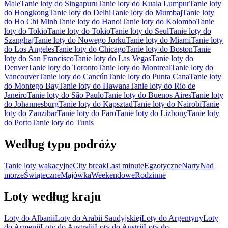
Male
Tanie loty do Singapuru
Tanie loty do Kuala Lumpur
Tanie loty
do Hongkong
Tanie loty do Delhi
Tanie loty do Mumbaj
Tanie loty
do Ho Chi Minh
Tanie loty do Hanoi
Tanie loty do Kolombo
Tanie
loty do Tokio
Tanie loty do Tokio
Tanie loty do Seul
Tanie loty do
Szanghaj
Tanie loty do Nowego Jorku
Tanie loty do Miami
Tanie loty
do Los Angeles
Tanie loty do Chicago
Tanie loty do Boston
Tanie
loty do San Francisco
Tanie loty do Las Vegas
Tanie loty do
Denver
Tanie loty do Toronto
Tanie loty do Montreal
Tanie loty do
Vancouver
Tanie loty do Cancún
Tanie loty do Punta Cana
Tanie loty
do Montego Bay
Tanie loty do Hawana
Tanie loty do Rio de
Janeiro
Tanie loty do São Paulo
Tanie loty do Buenos Aires
Tanie loty
do Johannesburg
Tanie loty do Kapsztad
Tanie loty do Nairobi
Tanie
loty do Zanzibar
Tanie loty do Faro
Tanie loty do Lizbony
Tanie loty
do Porto
Tanie loty do Tunis
Według typu podróży
Tanie loty wakacyjne
City break
Last minute
Egzotyczne
Narty
Nad
morze
Świąteczne
Majówka
Weekendowe
Rodzinne
Loty według kraju
Loty do Albanii
Loty do Arabii Saudyjskiej
Loty do Argentyny
Loty
do Armenii
Loty do Australii
Loty do Austrii
Loty do