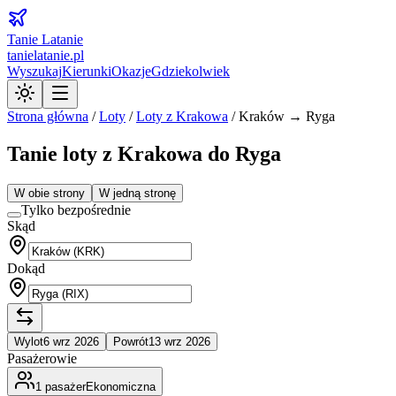
Tanie Latanie
tanielatanie.pl
Wyszukaj
Kierunki
Okazje
Gdziekolwiek
Strona główna
/
Loty
/
Loty z
Krakowa
/
Kraków → Ryga
Tanie loty z Krakowa do Ryga
W obie strony
W jedną stronę
Tylko bezpośrednie
Skąd
Dokąd
Wylot
6 wrz 2026
Powrót
13 wrz 2026
Pasażerowie
1
pasażer
Ekonomiczna