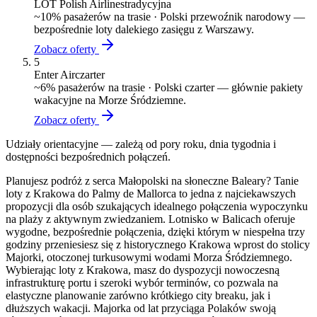
LOT Polish Airlines
tradycyjna
~
10
% pasażerów na trasie ·
Polski przewoźnik narodowy —
bezpośrednie loty dalekiego zasięgu z Warszawy.
Zobacz oferty
5
Enter Air
czarter
~
6
% pasażerów na trasie ·
Polski czarter — głównie pakiety
wakacyjne na Morze Śródziemne.
Zobacz oferty
Udziały orientacyjne — zależą od pory roku, dnia tygodnia i
dostępności bezpośrednich połączeń.
Planujesz podróż z serca Małopolski na słoneczne Baleary? Tanie
loty z Krakowa do Palmy de Mallorca to jedna z najciekawszych
propozycji dla osób szukających idealnego połączenia wypoczynku
na plaży z aktywnym zwiedzaniem. Lotnisko w Balicach oferuje
wygodne, bezpośrednie połączenia, dzięki którym w niespełna trzy
godziny przeniesiesz się z historycznego Krakowa wprost do stolicy
Majorki, otoczonej turkusowymi wodami Morza Śródziemnego.
Wybierając loty z Krakowa, masz do dyspozycji nowoczesną
infrastrukturę portu i szeroki wybór terminów, co pozwala na
elastyczne planowanie zarówno krótkiego city breaku, jak i
dłuższych wakacji. Majorka od lat przyciąga Polaków swoją