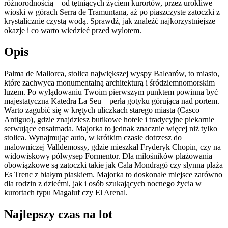
różnorodnością – od tętniących życiem kurortów, przez urokliwe
wioski w górach Serra de Tramuntana, aż po piaszczyste zatoczki z
krystalicznie czystą wodą. Sprawdź, jak znaleźć najkorzystniejsze
okazje i co warto wiedzieć przed wylotem.
Opis
Palma de Mallorca, stolica największej wyspy Balearów, to miasto,
które zachwyca monumentalną architekturą i śródziemnomorskim
luzem. Po wylądowaniu Twoim pierwszym punktem powinna być
majestatyczna Katedra La Seu – perła gotyku górująca nad portem.
Warto zagubić się w krętych uliczkach starego miasta (Casco
Antiguo), gdzie znajdziesz butikowe hotele i tradycyjne piekarnie
serwujące ensaimada. Majorka to jednak znacznie więcej niż tylko
stolica. Wynajmując auto, w krótkim czasie dotrzesz do
malowniczej Valldemossy, gdzie mieszkał Fryderyk Chopin, czy na
widowiskowy półwysep Formentor. Dla miłośników plażowania
obowiązkowe są zatoczki takie jak Cala Mondragó czy słynna plaża
Es Trenc z białym piaskiem. Majorka to doskonałe miejsce zarówno
dla rodzin z dziećmi, jak i osób szukających nocnego życia w
kurortach typu Magaluf czy El Arenal.
Najlepszy czas na lot