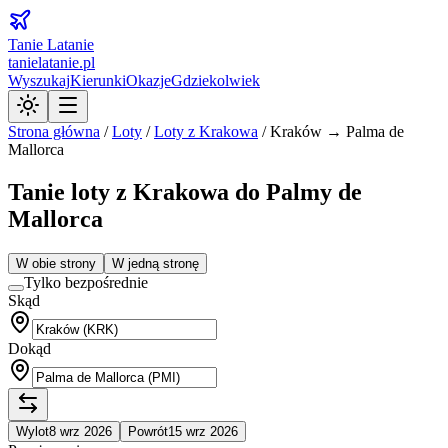
Tanie Latanie
tanielatanie.pl
Wyszukaj
Kierunki
Okazje
Gdziekolwiek
Strona główna
/
Loty
/
Loty z
Krakowa
/
Kraków → Palma de
Mallorca
Tanie loty z Krakowa do Palmy de
Mallorca
W obie strony
W jedną stronę
Tylko bezpośrednie
Skąd
Dokąd
Wylot
8 wrz 2026
Powrót
15 wrz 2026