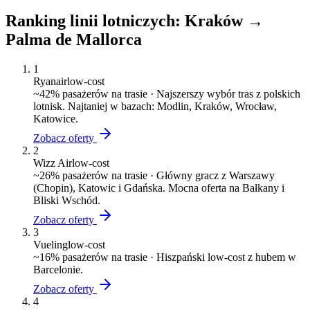
Ranking linii lotniczych:
Kraków
→
Palma de Mallorca
1
Ryanair
low-cost
~
42
% pasażerów na trasie ·
Najszerszy wybór tras z polskich
lotnisk. Najtaniej w bazach: Modlin, Kraków, Wrocław,
Katowice.
Zobacz oferty
2
Wizz Air
low-cost
~
26
% pasażerów na trasie ·
Główny gracz z Warszawy
(Chopin), Katowic i Gdańska. Mocna oferta na Bałkany i
Bliski Wschód.
Zobacz oferty
3
Vueling
low-cost
~
16
% pasażerów na trasie ·
Hiszpański low-cost z hubem w
Barcelonie.
Zobacz oferty
4