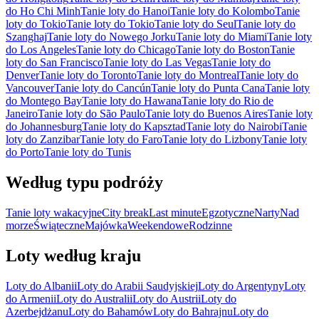
do Ho Chi Minh
Tanie loty do Hanoi
Tanie loty do Kolombo
Tanie
loty do Tokio
Tanie loty do Tokio
Tanie loty do Seul
Tanie loty do
Szanghaj
Tanie loty do Nowego Jorku
Tanie loty do Miami
Tanie loty
do Los Angeles
Tanie loty do Chicago
Tanie loty do Boston
Tanie
loty do San Francisco
Tanie loty do Las Vegas
Tanie loty do
Denver
Tanie loty do Toronto
Tanie loty do Montreal
Tanie loty do
Vancouver
Tanie loty do Cancún
Tanie loty do Punta Cana
Tanie loty
do Montego Bay
Tanie loty do Hawana
Tanie loty do Rio de
Janeiro
Tanie loty do São Paulo
Tanie loty do Buenos Aires
Tanie loty
do Johannesburg
Tanie loty do Kapsztad
Tanie loty do Nairobi
Tanie
loty do Zanzibar
Tanie loty do Faro
Tanie loty do Lizbony
Tanie loty
do Porto
Tanie loty do Tunis
Według typu podróży
Tanie loty wakacyjne
City break
Last minute
Egzotyczne
Narty
Nad
morze
Świąteczne
Majówka
Weekendowe
Rodzinne
Loty według kraju
Loty do Albanii
Loty do Arabii Saudyjskiej
Loty do Argentyny
Loty
do Armenii
Loty do Australii
Loty do Austrii
Loty do
Azerbejdżanu
Loty do Bahamów
Loty do Bahrajnu
Loty do