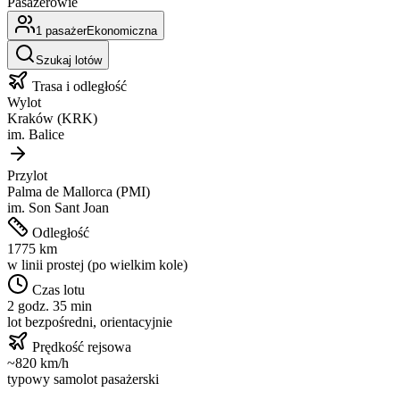
Pasażerowie
1
pasażer
Ekonomiczna
Szukaj lotów
Trasa i odległość
Wylot
Kraków
(
KRK
)
im.
Balice
Przylot
Palma de Mallorca
(
PMI
)
im.
Son Sant Joan
Odległość
1775
km
w linii prostej (po wielkim kole)
Czas lotu
2 godz. 35 min
lot bezpośredni, orientacyjnie
Prędkość rejsowa
~
820
km/h
typowy samolot pasażerski