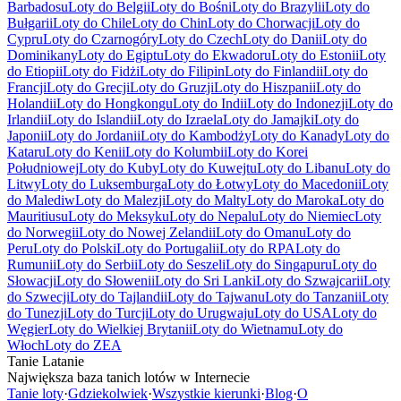
Barbadosu
Loty do Belgii
Loty do Bośni
Loty do Brazylii
Loty do
Bułgarii
Loty do Chile
Loty do Chin
Loty do Chorwacji
Loty do
Cypru
Loty do Czarnogóry
Loty do Czech
Loty do Danii
Loty do
Dominikany
Loty do Egiptu
Loty do Ekwadoru
Loty do Estonii
Loty
do Etiopii
Loty do Fidżi
Loty do Filipin
Loty do Finlandii
Loty do
Francji
Loty do Grecji
Loty do Gruzji
Loty do Hiszpanii
Loty do
Holandii
Loty do Hongkongu
Loty do Indii
Loty do Indonezji
Loty do
Irlandii
Loty do Islandii
Loty do Izraela
Loty do Jamajki
Loty do
Japonii
Loty do Jordanii
Loty do Kambodży
Loty do Kanady
Loty do
Kataru
Loty do Kenii
Loty do Kolumbii
Loty do Korei
Południowej
Loty do Kuby
Loty do Kuwejtu
Loty do Libanu
Loty do
Litwy
Loty do Luksemburga
Loty do Łotwy
Loty do Macedonii
Loty
do Malediw
Loty do Malezji
Loty do Malty
Loty do Maroka
Loty do
Mauritiusu
Loty do Meksyku
Loty do Nepalu
Loty do Niemiec
Loty
do Norwegii
Loty do Nowej Zelandii
Loty do Omanu
Loty do
Peru
Loty do Polski
Loty do Portugalii
Loty do RPA
Loty do
Rumunii
Loty do Serbii
Loty do Seszeli
Loty do Singapuru
Loty do
Słowacji
Loty do Słowenii
Loty do Sri Lanki
Loty do Szwajcarii
Loty
do Szwecji
Loty do Tajlandii
Loty do Tajwanu
Loty do Tanzanii
Loty
do Tunezji
Loty do Turcji
Loty do Urugwaju
Loty do USA
Loty do
Węgier
Loty do Wielkiej Brytanii
Loty do Wietnamu
Loty do
Włoch
Loty do ZEA
Tanie Latanie
Największa baza tanich lotów w Internecie
Tanie loty
·
Gdziekolwiek
·
Wszystkie kierunki
·
Blog
·
O