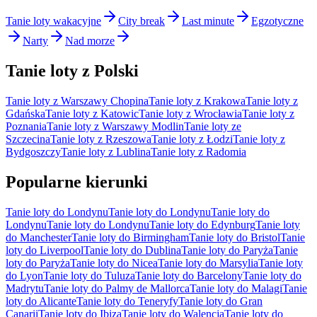
Tanie loty wakacyjne
City break
Last minute
Egzotyczne
Narty
Nad morze
Tanie loty z Polski
Tanie loty z Warszawy Chopina
Tanie loty z Krakowa
Tanie loty z
Gdańska
Tanie loty z Katowic
Tanie loty z Wrocławia
Tanie loty z
Poznania
Tanie loty z Warszawy Modlin
Tanie loty ze
Szczecina
Tanie loty z Rzeszowa
Tanie loty z Łodzi
Tanie loty z
Bydgoszczy
Tanie loty z Lublina
Tanie loty z Radomia
Popularne kierunki
Tanie loty do Londynu
Tanie loty do Londynu
Tanie loty do
Londynu
Tanie loty do Londynu
Tanie loty do Edynburg
Tanie loty
do Manchester
Tanie loty do Birmingham
Tanie loty do Bristol
Tanie
loty do Liverpool
Tanie loty do Dublina
Tanie loty do Paryża
Tanie
loty do Paryża
Tanie loty do Nicea
Tanie loty do Marsylia
Tanie loty
do Lyon
Tanie loty do Tuluza
Tanie loty do Barcelony
Tanie loty do
Madrytu
Tanie loty do Palmy de Mallorca
Tanie loty do Malagi
Tanie
loty do Alicante
Tanie loty do Teneryfy
Tanie loty do Gran
Canarii
Tanie loty do Ibiza
Tanie loty do Walencja
Tanie loty do