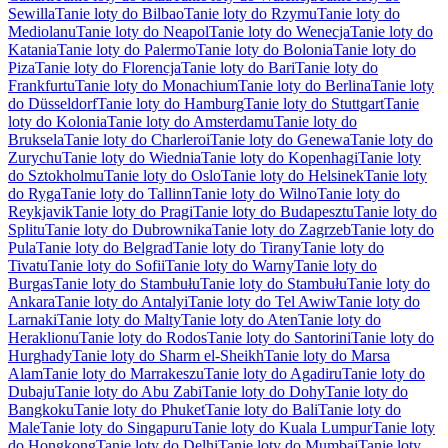
Sewilla
Tanie loty do Bilbao
Tanie loty do Rzymu
Tanie loty do
Mediolanu
Tanie loty do Neapol
Tanie loty do Wenecja
Tanie loty do
Katania
Tanie loty do Palermo
Tanie loty do Bolonia
Tanie loty do
Piza
Tanie loty do Florencja
Tanie loty do Bari
Tanie loty do
Frankfurtu
Tanie loty do Monachium
Tanie loty do Berlina
Tanie loty
do Düsseldorf
Tanie loty do Hamburg
Tanie loty do Stuttgart
Tanie
loty do Kolonia
Tanie loty do Amsterdamu
Tanie loty do
Bruksela
Tanie loty do Charleroi
Tanie loty do Genewa
Tanie loty do
Zurychu
Tanie loty do Wiednia
Tanie loty do Kopenhagi
Tanie loty
do Sztokholmu
Tanie loty do Oslo
Tanie loty do Helsinek
Tanie loty
do Ryga
Tanie loty do Tallinn
Tanie loty do Wilno
Tanie loty do
Reykjavik
Tanie loty do Pragi
Tanie loty do Budapesztu
Tanie loty do
Splitu
Tanie loty do Dubrownika
Tanie loty do Zagrzeb
Tanie loty do
Pula
Tanie loty do Belgrad
Tanie loty do Tirany
Tanie loty do
Tivatu
Tanie loty do Sofii
Tanie loty do Warny
Tanie loty do
Burgas
Tanie loty do Stambułu
Tanie loty do Stambułu
Tanie loty do
Ankara
Tanie loty do Antalyi
Tanie loty do Tel Awiw
Tanie loty do
Larnaki
Tanie loty do Malty
Tanie loty do Aten
Tanie loty do
Heraklionu
Tanie loty do Rodos
Tanie loty do Santorini
Tanie loty do
Hurghady
Tanie loty do Sharm el-Sheikh
Tanie loty do Marsa
Alam
Tanie loty do Marrakeszu
Tanie loty do Agadiru
Tanie loty do
Dubaju
Tanie loty do Abu Zabi
Tanie loty do Dohy
Tanie loty do
Bangkoku
Tanie loty do Phuket
Tanie loty do Bali
Tanie loty do
Male
Tanie loty do Singapuru
Tanie loty do Kuala Lumpur
Tanie loty
do Hongkong
Tanie loty do Delhi
Tanie loty do Mumbaj
Tanie loty