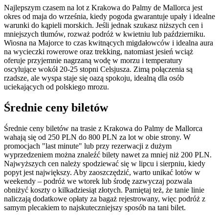
Najlepszym czasem na lot z Krakowa do Palmy de Mallorca jest
okres od maja do września, kiedy pogoda gwarantuje upały i idealne
warunki do kąpieli morskich. Jeśli jednak szukasz niższych cen i
mniejszych tłumów, rozważ podróż w kwietniu lub październiku.
Wiosna na Majorce to czas kwitnących migdałowców i idealna aura
na wycieczki rowerowe oraz trekking, natomiast jesień wciąż
oferuje przyjemnie nagrzaną wodę w morzu i temperatury
oscylujące wokół 20-25 stopni Celsjusza. Zimą połączenia są
rzadsze, ale wyspa staje się oazą spokoju, idealną dla osób
uciekających od polskiego mrozu.
Średnie ceny biletów
Średnie ceny biletów na trasie z Krakowa do Palmy de Mallorca
wahają się od 250 PLN do 800 PLN za lot w obie strony. W
promocjach "last minute" lub przy rezerwacji z dużym
wyprzedzeniem można znaleźć bilety nawet za mniej niż 200 PLN.
Najwyższych cen należy spodziewać się w lipcu i sierpniu, kiedy
popyt jest największy. Aby zaoszczędzić, warto unikać lotów w
weekendy – podróż we wtorek lub środę zazwyczaj pozwala
obniżyć koszty o kilkadziesiąt złotych. Pamiętaj też, że tanie linie
naliczają dodatkowe opłaty za bagaż rejestrowany, więc podróż z
samym plecakiem to najskuteczniejszy sposób na tani bilet.