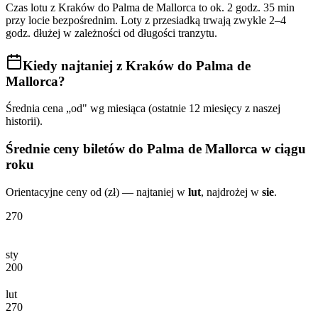
Czas lotu z
Kraków
do
Palma de Mallorca
to ok.
2 godz. 35 min
przy locie bezpośrednim. Loty z przesiadką trwają zwykle 2–4
godz. dłużej w zależności od długości tranzytu.
Kiedy najtaniej
z Kraków do Palma de
Mallorca
?
Średnia cena „od" wg miesiąca (ostatnie 12 miesięcy z naszej
historii).
Średnie ceny biletów
do Palma de Mallorca
w ciągu
roku
Orientacyjne ceny od (zł) — najtaniej w
lut
, najdrożej w
sie
.
270
sty
200
lut
270