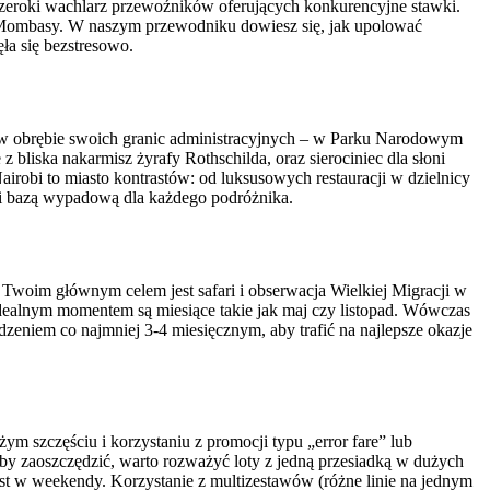
 szeroki wachlarz przewoźników oferujących konkurencyjne stawki.
że Mombasy. W naszym przewodniku dowiesz się, jak upolować
ła się bezstresowo.
wy w obrębie swoich granic administracyjnych – w Parku Narodowym
liska nakarmisz żyrafy Rothschilda, oraz sierociniec dla słoni
Nairobi to miasto kontrastów: od luksusowych restauracji w dzielnicy
bi bazą wypadową dla każdego podróżnika.
i Twoim głównym celem jest safari i obserwacja Wielkiej Migracji w
idealnym momentem są miesiące takie jak maj czy listopad. Wówczas
eniem co najmniej 3-4 miesięcznym, aby trafić na najlepsze okazje
 szczęściu i korzystaniu z promocji typu „error fare” lub
y zaoszczędzić, warto rozważyć loty z jedną przesiadką w dużych
ast w weekendy. Korzystanie z multizestawów (różne linie na jednym