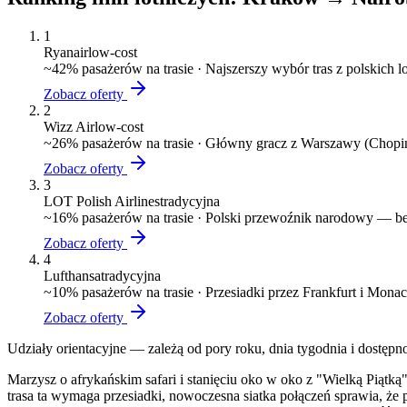
1
Ryanair
low-cost
~
42
% pasażerów na trasie ·
Najszerszy wybór tras z polskich 
Zobacz oferty
2
Wizz Air
low-cost
~
26
% pasażerów na trasie ·
Główny gracz z Warszawy (Chopin)
Zobacz oferty
3
LOT Polish Airlines
tradycyjna
~
16
% pasażerów na trasie ·
Polski przewoźnik narodowy — bez
Zobacz oferty
4
Lufthansa
tradycyjna
~
10
% pasażerów na trasie ·
Przesiadki przez Frankfurt i Mona
Zobacz oferty
Udziały orientacyjne — zależą od pory roku, dnia tygodnia i dostępn
Marzysz o afrykańskim safari i stanięciu oko w oko z "Wielką Piątką"
trasa ta wymaga przesiadki, nowoczesna siatka połączeń sprawia, że 