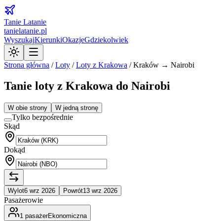
Tanie Latanie
tanielatanie.pl
Wyszukaj
Kierunki
Okazje
Gdziekolwiek
Strona główna
/
Loty
/
Loty z
Krakowa
/
Kraków → Nairobi
Tanie loty z Krakowa do Nairobi
W obie strony
W jedną stronę
Tylko bezpośrednie
Skąd
Dokąd
Wylot
6 wrz 2026
Powrót
13 wrz 2026
Pasażerowie
1
pasażer
Ekonomiczna