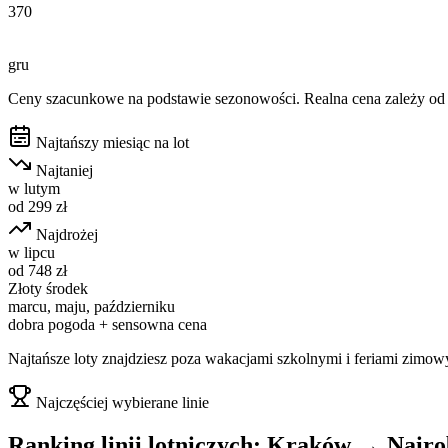
370
gru
Ceny szacunkowe na podstawie sezonowości. Realna cena zależy od d
Najtańszy miesiąc na lot
Najtaniej
w
lutym
od
299
zł
Najdrożej
w
lipcu
od
748
zł
Złoty środek
marcu, maju, październiku
dobra pogoda + sensowna cena
Najtańsze loty znajdziesz poza wakacjami szkolnymi i feriami zimow
Najczęściej wybierane linie
Ranking linii lotniczych:
Kraków
→
Nairo