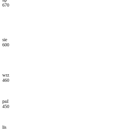
670
sie
600
wrz
460
paź
450
lis