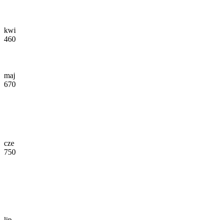
kwi
460
maj
670
cze
750
lip