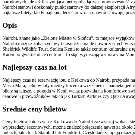
narodowych, ale też fascynująca metropolia łącząca nowoczesność z
Nairobi stanowi doskonały punkt startowy do dalszej eksploracji A
najtańsze bilety, kiedy najlepiej lecieć oraz na co zwrócić uwagę pr
Opis
Nairobi, znane jako „Zielone Miasto w Słońcu”, to miejsce wyjątkow
Nairobi możesz zobaczyć lwy i nosorożce na tle nowoczesnych wieżow
Sheldrick Wildlife Trust. Stolica Kenii to także centrum kulturalne z
Karen po gwarne ulice centrum. To stąd wyruszają wyprawy na Moun
Najlepszy czas na lot
Najlepszy czas na rezerwację lotu z Krakowa do Nairobi przypada na 
Masai Mara, celuj w loty między lipcem a wrześniem – pamiętaj jedn
bilety są tańsze, a pogoda w Kenii wciąż pozwala na komfortowe zw
cenowe u przewoźników takich jak Turkish Airlines czy Qatar Airwa
Średnie ceny biletów
Ceny biletów lotniczych z Krakowa do Nairobi zazwyczaj wahają się 
wyprzedaży sezonowych, można znaleźć połączenia nawet za około 23
hubach, takich jak Stambuł lub Frankfurt. Często tańszą opcją okazu