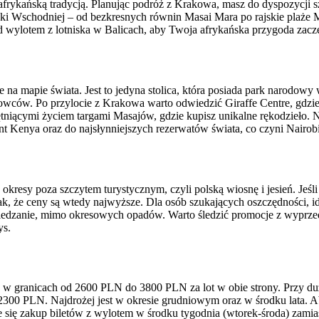
 afrykańską tradycją. Planując podróż z Krakowa, masz do dyspozycji
fryki Wschodniej – od bezkresnych równin Masai Mara po rajskie pla
zed wylotem z lotniska w Balicach, aby Twoja afrykańska przygoda zaczę
e na mapie świata. Jest to jedyna stolica, która posiada park narodo
ców. Po przylocie z Krakowa warto odwiedzić Giraffe Centre, gdzie z b
 tętniącymi życiem targami Masajów, gdzie kupisz unikalne rękodzieło. 
t Kenya oraz do najsłynniejszych rezerwatów świata, co czyni Nairo
okresy poza szczytem turystycznym, czyli polską wiosnę i jesień. Jeśl
ak, że ceny są wtedy najwyższe. Dla osób szukających oszczędności, 
iedzanie, mimo okresowych opadów. Warto śledzić promocje z wyprzedz
ys.
w granicach od 2600 PLN do 3800 PLN za lot w obie strony. Przy dużym
00 PLN. Najdrożej jest w okresie grudniowym oraz w środku lata. Ab
je się zakup biletów z wylotem w środku tygodnia (wtorek-środa) zami