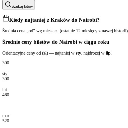
Szukaj lotów
Kiedy najtaniej
z Kraków do Nairobi
?
Średnia cena „od" wg miesiąca (ostatnie 12 miesięcy z naszej historii)
Średnie ceny biletów
do Nairobi
w ciągu roku
Orientacyjne ceny od (zł) — najtaniej w
sty
, najdrożej w
lip
.
300
sty
300
lut
460
mar
520